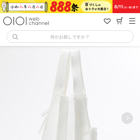
コ
ン
テ
ン
ツ
へ
何かお探しですか？
ス
キ
ッ
プ