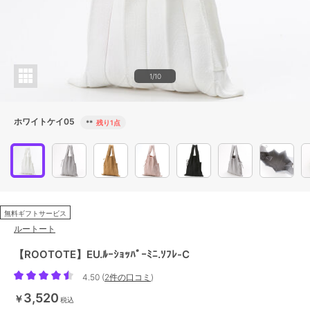
1/10
ホワイトケイ05
**
残り1点
無料ギフトサービス
ルートート
【ROOTOTE】EU.ﾙｰｼｮｯﾊﾟｰﾐﾆ.ｿﾌﾚ-C
4.50
(
2件の口コミ
)
3,520
￥
税込