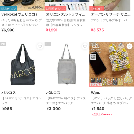
¥888ｸｰﾎﾟﾝ
期間限定SALE
35%OFF
velikoko(ヴェリココ）
オリエンタルトラフィック
アーバンリサーチ サニーレーベル
ゆったり幅もある2wayパンプ
遮光率100％ 自動開閉 男女兼
フロントフリルプルオーバー
ス(3.0cmヒール)[19.5~27cm]
用【26春夏新作】ワンタッチ
¥6,990
¥1,991
¥3,575
ラクチンきれいシューズ
晴雨兼用 折りたたみ傘 /G-
0601
PR
PR
PR
まとめ割
バルコス
バルコス
Wpc.
【BARCOS/バルコス】エコバ
【BARCOS/バルコス】ファス
【Wpc.】バッグ しぼりバッグ
ッグ
ナー付きエコバッグ
エコバッグ 小さめ サブバッグ
コンパクト 洗濯可能 レディ
968
3,300
1,540
¥
¥
¥
ース
2点以上で10%OFF