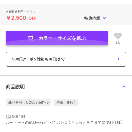
各種特典利用でさらに
￥2,500
OFF
特典内訳
カラー・サイズを選ぶ
2人
500円クーポン対象
8/9(日)まで
商品説明
商品番号：CC009-56179
型番：6464
[型番:6464]
ルートートのEU.ﾙｰｼｮｯﾊﾟｰﾐﾆ.ｿﾌﾚ-C【ちょっとそこまでに便利仕様】