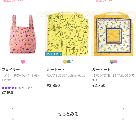
2点以上で10%OFF
2点以上で8%OFF
¥500ｸｰﾎﾟﾝ
フェイラー
ルートート
ルートート
ハイジ 携帯バッグ EHE-
RO.TABLO50.Yoshiko Hada
【ROOTOTE】LT.TABLO50.ﾌﾗ
221301
ﾜ-A
¥3,850
¥2,750
4.79
（
34件
）
¥7,150
もっとみる