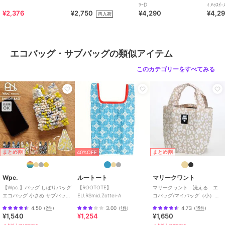
ﾂｰD
ｨ.ﾊｯｽｲ-
¥2,376
¥2,750
¥4,290
¥4,2
再入荷
エコバッグ・サブバッグの類似アイテム
このカテゴリーをすべてみる
まとめ割
まとめ割
40%OFF
Wpc.
ルートート
マリークワント
【Wpc.】バッグ しぼりバッグ
【ROOTOTE】
マリークヮント 洗える エ
エコバッグ 小さめ サブバッグ
EU.RSmid.Zottei-A
コバッグ/マイバッグ（小）レ
コンパクト 洗濯可能 レディ
オパード 【MARY QUANT】
4.50
3.00
4.73
（
2件
）
（
1件
）
（
15件
）
ース
¥1,540
¥1,254
¥1,650