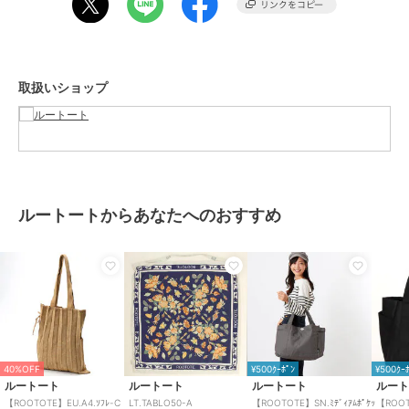
カラー
シルバーケイ01、ゴールドケイ0
2、ピンクケイ03、ブラックケイ0
4、ホワイトケイ05
サイズ
**
取扱いショップ
素材
ポリエステル ポリウレタン
商品のお取り扱い方法
お手入れ
洗濯機
原産国
中国製
ルートートからあなたへのおすすめ
40%OFF
¥500ｸｰﾎﾟﾝ
¥500ｸｰ
ルートート
ルートート
ルートート
ルー
【ROOTOTE】EU.A4.ｿﾌﾚ-C
LT.TABLO50-A
【ROOTOTE】SN.ﾐﾃﾞｨｱﾑﾎﾟｹｯ
【ROOT