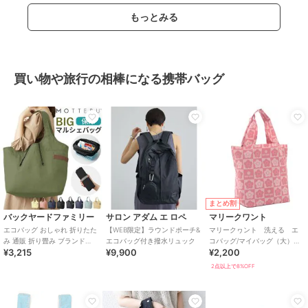
もっとみる
買い物や旅行の相棒になる携帯バッグ
まとめ割
バックヤードファミリー
サロン アダム エ ロペ
マリークワント
エコバッグ おしゃれ 折りたた
【WEB限定】ラウンドポーチ&
マリークヮント 洗える エ
み 通販 折り畳み ブランド
エコバッグ付き撥水リュック
コバッグ/マイバッグ（大）
¥3,215
¥9,900
¥2,200
MOTTERU シンプル ショッピ
【MARY QUANT】
ングバ
2点以上で8%OFF