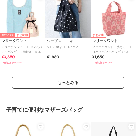
30%OFF
まとめ割
まとめ割
マリークワント
シップス エニィ
マリークワント
マリークワント エコバッグ/
SHIPS any: エコバッグ
マリークヮント 洗える エ
マイバッグ 巾着付き キル
コバッグ/マイバッグ（小）
¥3,850
¥1,980
¥1,650
ティング柄
【MARY QUANT】
2点以上で8%OFF
2点以上で8%OFF
もっとみる
子育てに便利なマザーズバッグ