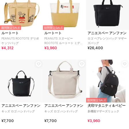
期間限定SALE
期間限定SALE
ルートート
ルートート
アニエスベー アンファン
PEANUTS ROOTOTE デリポ
PEANUTS スヌーピー
ロゴ ペアレンツバッグ マザー
ケッツバッグ
ROOTOTE ルートート ミディ
ズバッグ
¥4,312
¥3,960
¥26,400
アムトート
期間限定SALE
アニエスベー アンファン
アニエスベー アンファン
犬印マタニティ＆ベビー
キッズ ロゴ ハンドバッグ
キッズ ロゴ ハンドバッグ
多機能マザーズリュック
¥7,700
¥7,700
¥3,960