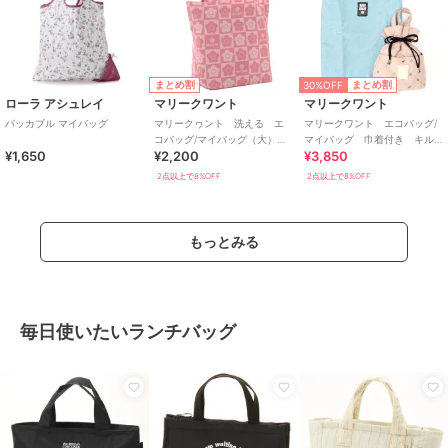
30%OFF
まとめ割
まとめ割
ローラ アシュレイ
マリークワント
マリークワント
パッカブル マイバッグ
マリークヮント 洗える エ
マリークワント エコバッグ/
コバッグ/マイバッグ（大）
マイバッグ 巾着付き キル
¥1,650
¥2,200
¥3,850
【MARY QUANT】
ティング柄
2点以上で8%OFF
2点以上で8%OFF
もっとみる
毎日使いたいランチバッグ