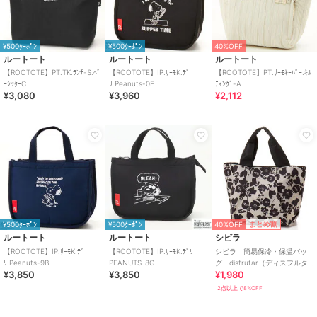
¥500ｸｰﾎﾟﾝ
¥500ｸｰﾎﾟﾝ
40%OFF
ルートート
ルートート
ルートート
【ROOTOTE】PT.TK.ﾗﾝﾁ-S.ﾍﾞ
【ROOTOTE】IP.ｻｰﾓK.ﾃﾞ
【ROOTOTE】PT.ｻｰﾓｷｰﾊﾟｰ.ｷﾙ
ｰｼｯｸｰC
ﾘ.Peanuts-0E
ﾃｨﾝｸﾞ-A
¥3,080
¥3,960
¥2,112
40%OFF
まとめ割
¥500ｸｰﾎﾟﾝ
¥500ｸｰﾎﾟﾝ
ルートート
ルートート
シビラ
【ROOTOTE】IP.ｻｰﾓK.ﾃﾞ
【ROOTOTE】IP.ｻｰﾓK.ﾃﾞﾘ
シビラ 簡易保冷・保温バッ
ﾘ.Peanuts-9B
PEANUTS-8G
グ disfrutar（ディスフルタ
¥3,850
¥3,850
¥1,980
ー） 【Sybilla】
2点以上で8%OFF