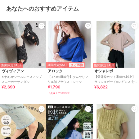
あなたへのおすすめアイテム
期間限定SALE
まとめ割
期間限定SALE
期間限定SALE
ヴィヴィアン
アロッタ
オシャレボ
やわらかソールレースアップ
【４つの機能付】ひんやりフ
【紫外線カット率99％以上】
スニーカーサンダル
リル袖ブラウスＴシャツ
ラッシュガード×レギンス 付
¥2,690
¥1,790
¥6,822
き タンキニ
3点以上で10%OFF