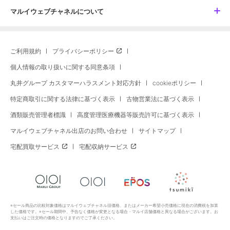
マルイウェブチャネルについて
ご利用規約
プライバシーポリシー
個人情報の取り扱いに関する同意条項
丸井グループ カスタマーハラスメント対応方針
cookieポリシー
特定商取引に関する法律に基づく表示
古物営業法に基づく表示
酒類販売管理者標識
高度管理医療機器等販売許可に基づく表示
マルイウェブチャネル出店のお問い合わせ
サイトマップ
宅配買取サービス
宅配収納サービス
※セール商品の比較対象価格はマルイウェブチャネル旧価格、またはメーカー希望小売価格に現在の消費税を加算
した価格です。※セール期間中、予告なく価格が変更となる場合・マルイ店舗価格と異なる場合がございます。お
支払いはご注文時の価格となりますのでご了承ください。