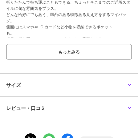
折りたたんで持ち運ぶこともできる、ちょっとそこまでのご近所スタ
イルに旬な雰囲気をプラス。
どんな恰好にでもあう、凹凸のある特徴ある見え方をするマイバッ
グ
側面にはスマホや IC カードなど小物を収納できるポケット
も
軽量 折り畳み ファッションポイント 豊富なカラー
【ROOTOTE】ルートー
この商品は無料ギフトサービスの対象商品です
>>無料ギフトサービスについての詳細はこちら
サイズ
ブランド
ルートート
ショップ
ルートート
商品カテゴリ
バッグ
／
エコバッグ・サブバッ
レビュー・口コミ
グ
性別タイプ
レディース
バッグ
／
エコバッグ・サブバッ
グ