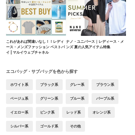
これがあれば間違いなし！！レディ
ナノ・ユニバース｜レディース・メ
ース・メンズファッション ベストバ
ンズ 夏の人気アイテム特集
イ | マルイウェブチャネル
エコバッグ・サブバッグを色から探す
ホワイト系
ブラック系
グレー系
ブラウン系
ベージュ系
グリーン系
ブルー系
パープル系
イエロー系
ピンク系
レッド系
オレンジ系
シルバー系
ゴールド系
その他