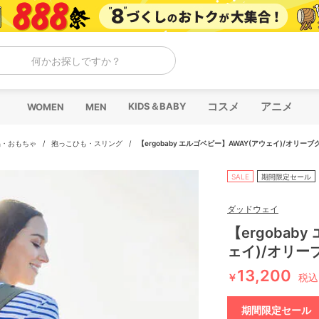
何かお探しですか？
コスメ
アニメ
KIDS＆BABY
WOMEN
MEN
品・おもちゃ
/
抱っこひも・スリング
/
【ergobaby エルゴベビー】AWAY(アウェイ)/オリー
SALE
期間限定セール
ダッドウェイ
【ergobab
ェイ)/オリー
13,200
￥
税込
期間限定セール