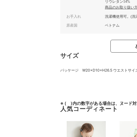
リウレタン14%
商品のお取り扱い
お手入れ
洗濯機使用可。(洗
原産国
ベトナム
サイズ
パッケージ W20×D10×H26.5 ウエストサイ
※ ( )内の数字がある場合は、ヌード
人気コーディネート