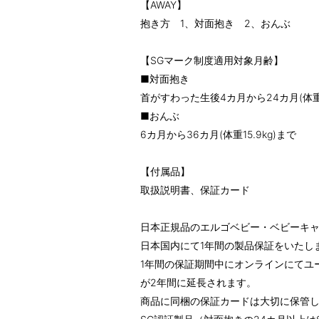
【AWAY】
抱き方 1、対面抱き 2、おんぶ
【SGマーク制度適用対象月齢】
■対面抱き
首がすわった生後4カ月から24カ月(体重1
■おんぶ
6カ月から36カ月(体重15.9kg)まで
【付属品】
取扱説明書、保証カード
日本正規品のエルゴベビー・ベビーキ
日本国内にて1年間の製品保証をいたし
1年間の保証期間中にオンラインにてユ
が2年間に延長されます。
商品に同梱の保証カードは大切に保管