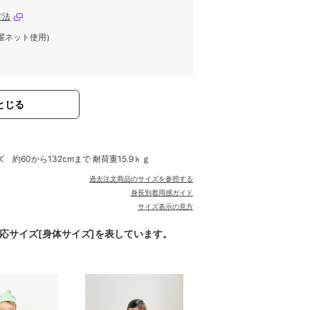
方法
濯ネット使用)
とじる
ズ 約60から132cmまで 耐荷重15.9ｋｇ
過去注文商品のサイズを参照する
身長別着用感ガイド
サイズ表示の見方
対応サイズ[身体サイズ]を表しています。