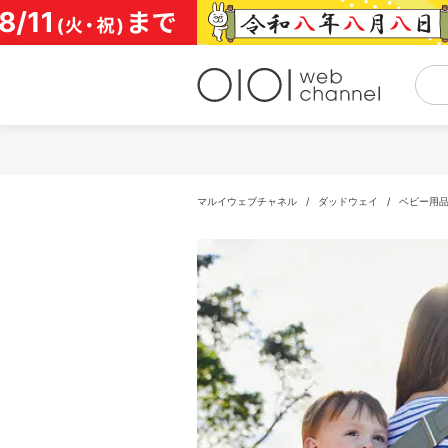
コ
ン
テ
ン
ツ
へ
ス
キ
ッ
プ
マルイウェブチャネル
/
ダッドウェイ
/
ベビー用