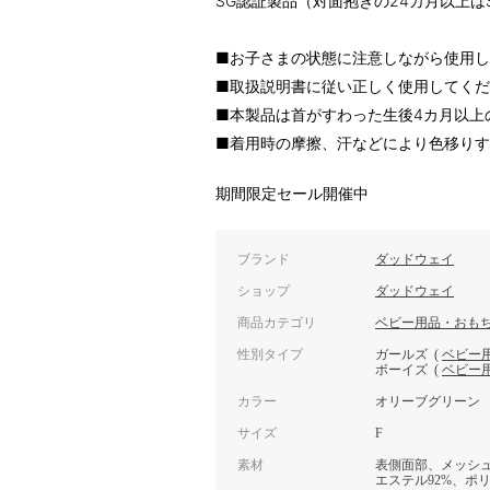
SG認証製品（対面抱きの24カ月以上は
■お子さまの状態に注意しながら使用
■取扱説明書に従い正しく使用してく
■本製品は首がすわった生後4カ月以上
■着用時の摩擦、汗などにより色移り
期間限定セール開催中
ブランド
ダッドウェイ
ショップ
ダッドウェイ
商品カテゴリ
ベビー用品・おも
性別タイプ
ガールズ
(
ベビー
ボーイズ
(
ベビー
カラー
オリーブグリーン
サイズ
F
素材
表側面部、メッシュ
エステル92%、ポ