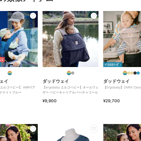
LE
¥1888ｸｰﾎﾟﾝ
ェイ
ダッドウェイ
ダッドウェイ
y エルゴベビー】 AWAY(ア
【ergobaby エルゴベビー】オールウェ
【Ergobaby】OMNI Class
ッドナイトブルー
ザー ベビーキャリアカバー/チャコール
¥9,900
¥29,700