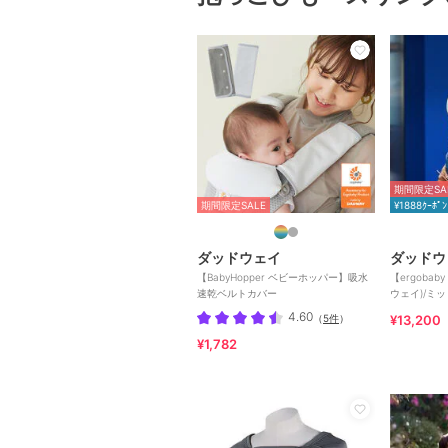
期間限定SA
期間限定SALE
¥1888ｸｰﾎﾟﾝ
ダッドウェイ
ダッドウ
【BabyHopper ベビーホッパー】吸水
【ergobab
速乾ベルトカバー
ウェイ)/ミ
4.60
（
5件
）
¥13,200
¥1,782