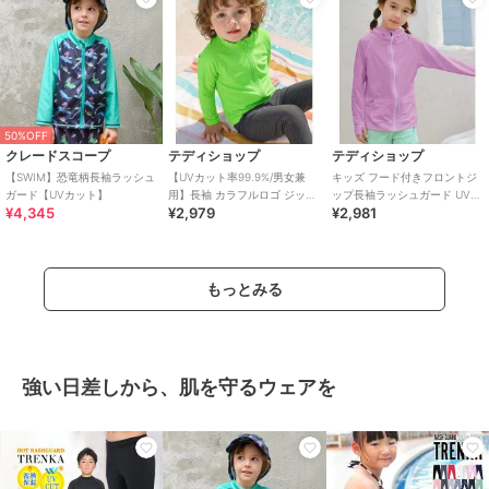
50%OFF
クレードスコープ
テディショップ
テディショップ
【SWIM】恐竜柄長袖ラッシュ
【UVカット率99.9%/男女兼
キッズ フード付きフロントジ
ガード【UVカット】
用】長袖 カラフルロゴ ジップ
ップ長袖ラッシュガード UVパ
¥4,345
¥2,979
¥2,981
アップ ラッシュガードトップ
ーカー
ス キッズ
もっとみる
強い日差しから、肌を守るウェアを