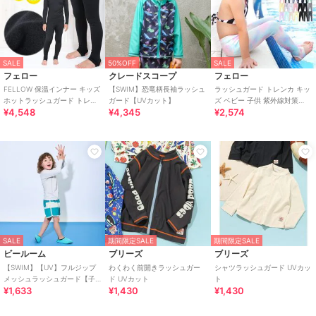
SALE
50%OFF
SALE
フェロー
クレードスコープ
フェロー
FELLOW 保温インナー キッズ
【SWIM】恐竜柄長袖ラッシュ
ラッシュガード トレンカ キッ
ホットラッシュガード トレン
ガード【UVカット】
ズ ベビー 子供 紫外線対策
¥4,548
¥4,345
¥2,574
カ UPF50+ 保温 裏起毛 速乾
UPF50+ 速乾 UV98％カット
SALE
期間限定SALE
期間限定SALE
ビールーム
ブリーズ
ブリーズ
【SWIM】【UV】フルジップ
わくわく前開きラッシュガー
シャツラッシュガード UVカッ
メッシュラッシュガード【子
ド UVカット
ト
¥1,633
¥1,430
¥1,430
供服】【キッズ】【男の子】
【女の子】