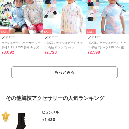
SALE
SALE
SALE
フェロー
フェロー
フェロー
ラッシュガード パーカー フー
HEAZEL ラッシュガード キッ
HEAZEL ラッシュガード キッ
ド付き FELLOW 長袖 キッズ
ズ 長袖 ロング Tシャツ
ズ 半袖 Tシャツ UPF50+ 接触
¥3,092
¥2,728
¥2,598
UPF50+ 速乾 接触冷感
UPF50+ 接触冷感 UVカット
冷感 UVカット98％
もっとみる
その他競技アクセサリーの人気ランキング
ヒュンメル
1,430
￥