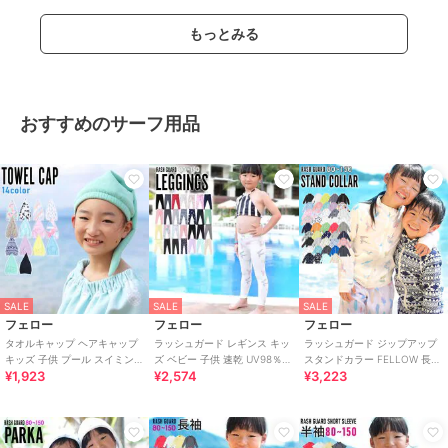
もっとみる
おすすめのサーフ用品
SALE
SALE
SALE
フェロー
フェロー
フェロー
タオルキャップ ヘアキャップ
ラッシュガード レギンス キッ
ラッシュガード ジップアップ
キッズ 子供 プール スイミング
ズ ベビー 子供 速乾 UV98％カ
スタンドカラー FELLOW 長袖
¥1,923
¥2,574
¥3,223
ジュニア マイクロファイバー
ット 紫外線対策 UPF50＋
キッズ UPF50+ 接触冷感
吸水