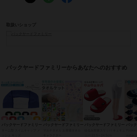
手洗い 可ドライクリーニング 不可乾燥機 不可長時間日光にあたった
り、摩擦、水漏れなどによる色落ちや色移りすることがあります。お
取り扱いの際は、商品やパッケージなどに記載されている品質表示、
アテンションタグ、ご使用上の注意事項などを必ずご確認下さい。本
取扱いショップ
来の目的以外にはご使用にならないで下さい。カメラやモニターの性
質により、画像と実物の色の違いがある場合がございますのでご理解
願います。
【ご利用シーン】
プレゼント 贈り物 ギフト お返し 引っ越し祝い 新生活 お祝い 内祝い
スイムキャップ メッシュ 通販 スイミングキャップ 大人 子供 水着 帽
バックヤードファミリーからあなたへのおすすめ
子 キャップ レディース メンズ キッズ シンプル フリーサイズ プール
海水浴 水遊び 小学校 ジュニア用 フットマーク
ブランド
バックヤードファミリー
ショップ
バックヤードファミリー
商品カテゴリ
その他競技
／
その他競技アクセ
サリー
バックヤードファミリー
バックヤードファミリー
バックヤードファミリー
バッ
性別タイプ
ボーイズ
ネーム型 スイムキャップ メ
マルチタオル お昼寝タオル
ゆるみ対策スリッパ キュキュ
Pooki
ッシュ キッズ
キャラクター
ッパ 22.5～24.5cm
water s
その他競技
／
その他競技アクセ