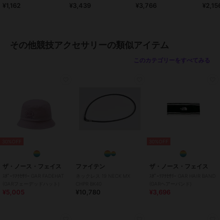
¥1,162
¥3,439
¥3,766
¥2,15
サリー
ガールズ
その他競技
／
その他競技アクセ
サリー
その他競技アクセサリーの類似アイテム
カラー
13.ターコイズ、25.マゼンダ、26.
このカテゴリーをすべてみる
キミドリ、27.ミント、01.シロ、0
2.イエロー、03.ピンク、04.オレン
ジ、05.レッド、06.サックス、07.
グリーン、08.コン、09.クロ、11.
エンジ、13.ムラサキ、14.ブラウ
ン、18.グレー、19.ノーコン、22.
レモン、24.ラベンダー
サイズ
LLサイズ,Sサイズ,Mサイズ,Lサイ
30%OFF
30%OFF
ズ
ザ・ノース・フェイス
ファイテン
ザ・ノース・フェイス
ｽﾎﾟｰﾂｱｸｾｻﾘｰ GAR FADEHAT
ネックレス 19 NECK MX
ｽﾎﾟｰﾂｱｸｾｻﾘｰ GAR HAIR BAND
(GARフェーデッドハット)
CHPR BK40
(GARヘアーバンド)
¥5,005
¥10,780
¥3,696