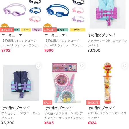
40%OFF
40%OFF
エーキューエー
エーキューエー
その他のブランド
【子供用スイミングゴーグ
【子供用スイミングゴーグ
アクセサリー OPフローティン
ル】AQA ウォーターランナー
ル】AQA ウォーターランナー
グベスト
¥792
¥660
¥3,300
キッズクリック KM-1640
フィットキッズ KM-1641
SALE
30%OFF
その他のブランド
その他のブランド
その他のブランド
アクセサリー OPフローティン
その他エクストリーム ポンデ
ｼｰｽﾞﾝｽﾎﾟｰﾂ アンパンマン ミズ
グベスト
キャッチ サンリオキャラク
デッポウ
¥3,300
¥605
¥924
ターズ