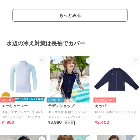
もっとみる
水辺の冷え対策は長袖でカバー
50%OFF
¥500ｸｰﾎﾟﾝ
期間限定SALE
エーキューエー
テディショップ
カッパ
【キッズマリンウエア】AQA
キッズ水着 長袖ラッシュガー
Kappa 長袖ＺＩＰラッシュガ
UVラッシュガードロングジュ
ド+ショートパンツ+キャップ
ード
¥1,980
¥3,980
¥2,402
ニア KW-4634
3点セット
再入荷