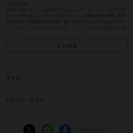
【商品説明】
通気性の良いメッシュ仕様のスイムキャップ「ダッシュ」。丈夫でス
トレッチ性のある、ナイロンとポリウレタンの混紡素材を使用。財団
法人日本水泳連盟推薦の水泳帽！被り心地の良い立体的な設計もポイ
ント。スイミングスクールやプール、フィットネスクラブなどで大活
躍！水着とお揃いのカラーで合わせたり、気分によって使い分けでき
る豊富なカラーバリエーション♪Sサイズ～LLサイズをラインナップ。
子供から大人まで、世代問わず使えるのが嬉しい！
【素材】
ナイロン80%、ポリウレタン20%
【生産国】 日本
【サイズ】
[キッズ]
サイズ
・Sサイズ
・Mサイズ
・Lサイズ
・LLサイズ
レビュー・口コミ
※サイズについて詳細は、商品画像の中にあるサイズ表をご覧くださ
いませ。
【重量】
約22g（※Mサイズの商品の重量です。）
【注意点】