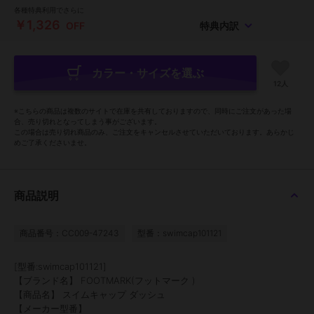
各種特典利用でさらに
￥1,326
OFF
特典内訳
カラー・サイズを選ぶ
12人
※こちらの商品は複数のサイトで在庫を共有しておりますので、同時にご注文があった場
合、売り切れとなってしまう事がございます。
この場合は売り切れ商品のみ、ご注文をキャンセルさせていただいております。あらかじ
めご了承くださいませ。
商品説明
商品番号：CC009-47243
型番：swimcap101121
[型番:swimcap101121]
【ブランド名】 FOOTMARK(フットマーク )
【商品名】 スイムキャップ ダッシュ
【メーカー型番】