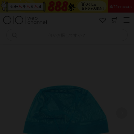
コ
ン
テ
ン
ツ
へ
何かお探しですか？
ス
キ
ッ
プ