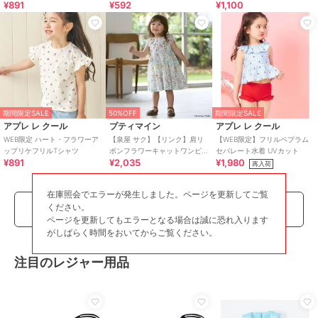
¥891
¥592
¥1,100
期間限定SALE
50%OFF
期間限定SALE
アプレ レ クール
プティマイン
アプレ レ クール
WEB限定 ハート・フラワーア
【泉屋 サク】【リンク】肩リ
【WEB限定】フリルペプラム
ップリケフリルTシャツ
ボンフラワーキャットワンピ
セパレート水着 UVカット
¥891
¥2,035
¥1,980
ース
再入荷
在庫照会でエラーが発生しました。ページを更新してご覧
ください。
もっとみる
ページを更新してもエラーとなる場合は誠に恐れ入ります
がしばらく時間をおいてからご覧ください。
注目のレジャー用品