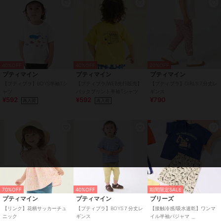
40%OFF
40%OFF
20%OFF
プティマイン
プティマイン
プティマイン
【プティプラ】BOYS半袖Tシ
【プティプラ/WEB先行販売】
【プティプラ】GIRLS 7分丈レ
ャツ
バックプリント半袖Tシャツ
ギンス
¥592
¥592
¥790
再入荷
再入荷
70%OFF
40%OFF
期間限定SALE
プティマイン
プティマイン
ブリーズ
【リンク】花柄サッカーチュ
【プティプラ】BOYS７分丈レ
【接触冷感/吸水速乾】ワンマ
ニック
ギンス
イル半袖パジャマ ＿