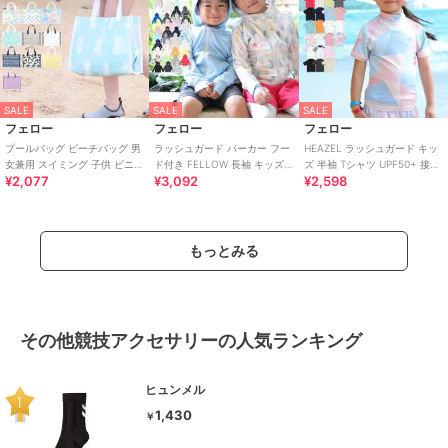
SALE
SALE
SALE
フェロー
フェロー
フェロー
プールバッグ ビーチバッグ 男
ラッシュガード パーカー フー
HEAZEL ラッシュガード キッ
女兼用 スイミング 子供 ビニー
ド付き FELLOW 長袖 キッズ
ズ 半袖 Tシャツ UPF50+ 接触
¥2,077
¥3,092
¥2,598
ルバッグ スイムバッグ 水泳バ
UPF50+ 速乾 接触冷感
冷感 UVカット98％
ッグ
もっとみる
その他競技アクセサリーの人気ランキング
ヒュンメル
1,430
￥