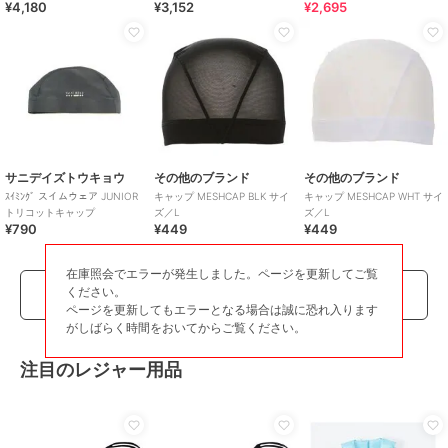
¥4,180
¥3,152
¥2,695
サニデイズトウキョウ
その他のブランド
その他のブランド
ｽｲﾐﾝｸﾞ スイムウェア JUNIOR
キャップ MESHCAP BLK サイ
キャップ MESHCAP WHT サイ
トリコットキャップ
ズ／L
ズ／L
¥790
¥449
¥449
在庫照会でエラーが発生しました。ページを更新してご覧
ください。
もっとみる
ページを更新してもエラーとなる場合は誠に恐れ入ります
がしばらく時間をおいてからご覧ください。
注目のレジャー用品