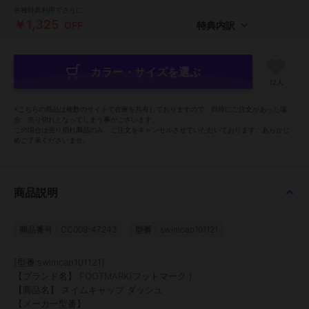
各種特典利用でさらに
￥1,325
OFF
特典内訳
カラー・サイズを選ぶ
12人
※こちらの商品は複数のサイトで在庫を共有しておりますので、同時にご注文があった場
合、売り切れとなってしまう事がございます。
この場合は売り切れ商品のみ、ご注文をキャンセルさせていただいております。あらかじ
めご了承くださいませ。
商品説明
商品番号：CC009-47243
型番：swimcap101121
[型番:swimcap101121]
【ブランド名】 FOOTMARK(フットマーク )
【商品名】 スイムキャップ ダッシュ
【メーカー型番】