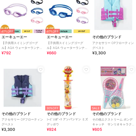
40%OFF
40%OFF
エーキューエー
エーキューエー
その他のブランド
【子供用スイミングゴーグ
【子供用スイミングゴーグ
アクセサリー OPフローティン
ル】AQA ウォーターランナー
ル】AQA ウォーターランナー
グベスト
¥792
¥660
¥3,300
キッズクリック KM-1640
フィットキッズ KM-1641
30%OFF
SALE
その他のブランド
その他のブランド
その他のブランド
アクセサリー OPフローティン
ｼｰｽﾞﾝｽﾎﾟｰﾂ アンパンマン ミズ
その他エクストリーム ポンデ
グベスト
デッポウ
キャッチ サンリオキャラク
¥3,300
¥924
¥605
ターズ