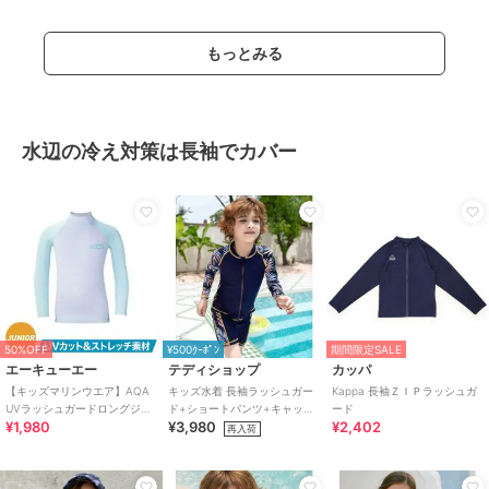
もっとみる
水辺の冷え対策は長袖でカバー
50%OFF
¥500ｸｰﾎﾟﾝ
期間限定SALE
エーキューエー
テディショップ
カッパ
【キッズマリンウエア】AQA
キッズ水着 長袖ラッシュガー
Kappa 長袖ＺＩＰラッシュガ
UVラッシュガードロングジュ
ド+ショートパンツ+キャップ
ード
¥1,980
¥3,980
¥2,402
ニア KW-4634
3点セット
再入荷