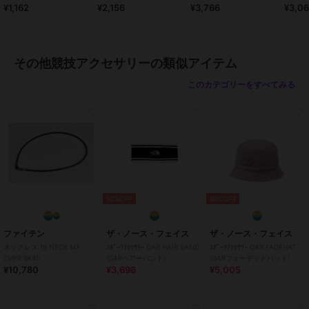
¥1,162
¥2,156
¥3,766
¥3,0
サリー
ガールズ
その他競技
／
その他競技アクセ
サリー
その他競技アクセサリーの類似アイテム
カラー
14.ブラウン、25.マゼンダ、26.キ
このカテゴリーをすべてみる
ミドリ、27.ミント、01.シロ、02.
イエロー、03.ピンク、04.オレン
ジ、05.レッド、06.サックス、07.
グリーン、08.コン、09.クロ、11.
エンジ、13.ムラサキ、18.グレ
ー、19.ノーコン、22.レモン、13.
ターコイズ、24.ラベンダー
サイズ
LLサイズ,Sサイズ,Mサイズ,Lサイ
30%OFF
30%OFF
ズ
ファイテン
ザ・ノース・フェイス
ザ・ノース・フェイス
ネックレス 19 NECK MX
ｽﾎﾟｰﾂｱｸｾｻﾘｰ GAR HAIR BAND
ｽﾎﾟｰﾂｱｸｾｻﾘｰ GAR FADEHAT
CHPR BK40
(GARヘアーバンド)
(GARフェーデッドハット)
¥10,780
¥3,696
¥5,005