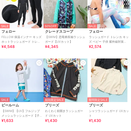
SALE
50%OFF
SALE
フェロー
クレードスコープ
フェロー
FELLOW 保温インナー キッズ
【SWIM】恐竜柄長袖ラッシュ
ラッシュガード トレンカ キッ
ホットラッシュガード トレン
ガード【UVカット】
ズ ベビー 子供 紫外線対策
¥4,548
¥4,345
¥2,574
カ UPF50+ 保温 裏起毛 速乾
UPF50+ 速乾 UV98％カット
SALE
期間限定SALE
期間限定SALE
ビールーム
ブリーズ
ブリーズ
【SWIM】【UV】フルジップ
わくわく前開きラッシュガー
シャツラッシュガード UVカッ
メッシュラッシュガード【子
ド UVカット
ト
¥1,633
¥1,430
¥1,430
供服】【キッズ】【男の子】
【女の子】