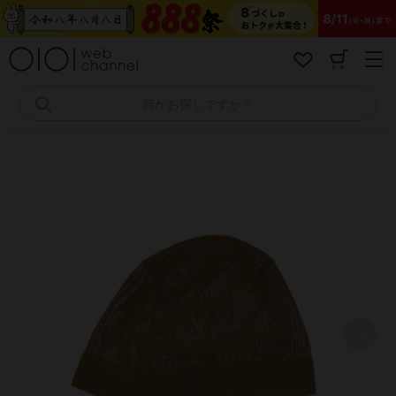
コ
ン
テ
ン
ツ
へ
何かお探しですか？
ス
キ
ッ
プ