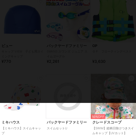
ビュー
バックヤードファミリー
OP
キャップ VIEW 子ども用スイ
SWANS スワンズ ジュニア ス
ＯＰ フローティングベスト
ミングキャップ
イムゴーグル
¥770
¥2,261
¥3,630
50%OFF
ミキハウス
バックヤードファミリー
クレードスコープ
【ミキハウス】スイムキャッ
スイムセットU
【SWIM】総柄日除けつきスイ
プ
ムキャップ【UVカット】