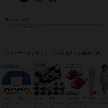
手洗い 可ドライクリーニング 不可乾燥機 不可長時間日光にあたった
り、摩擦、水漏れなどによる色落ちや色移りすることがあります。お
取り扱いの際は、商品やパッケージなどに記載されている品質表示、
アテンションタグ、ご使用上の注意事項などを必ずご確認下さい。本
取扱いショップ
来の目的以外にはご使用にならないで下さい。カメラやモニターの性
質により、画像と実物の色の違いがある場合がございますのでご理解
願います。
【ご利用シーン】
プレゼント 贈り物 ギフト お返し 引っ越し祝い 新生活 お祝い 内祝い
スイムキャップ メッシュ 通販 スイミングキャップ 大人 子供 水着 帽
バックヤードファミリーからあなたへのおすすめ
子 キャップ レディース メンズ キッズ シンプル フリーサイズ プール
海水浴 水遊び 小学校 ジュニア用 フットマーク
ブランド
バックヤードファミリー
ショップ
バックヤードファミリー
商品カテゴリ
その他競技
／
その他競技アクセ
サリー
バックヤードファミリー
バックヤードファミリー
バックヤードファミリー
バッ
性別タイプ
ボーイズ
ネーム型 スイムキャップ メ
Pookies プーキーズ pka120
ゆるみ対策スリッパ キュキュ
ATTA
ッシュ キッズ
water shoes kids
ッパ 22.5～24.5cm
その他競技
／
その他競技アクセ