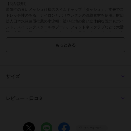
【商品説明】
通気性の良いメッシュ仕様のスイムキャップ「ダッシュ」。丈夫でス
トレッチ性のある、ナイロンとポリウレタンの混紡素材を使用。財団
法人日本水泳連盟推薦の水泳帽！被り心地の良い立体的な設計もポイ
ント。スイミングスクールやプール、フィットネスクラブなどで大活
躍！水着とお揃いのカラーで合わせたり、気分によって使い分けでき
る豊富なカラーバリエーション♪Sサイズ～LLサイズをラインナップ。
子供から大人まで、世代問わず使えるのが嬉しい！
【素材】
ナイロン80%、ポリウレタン20%
【生産国】 日本
【サイズ】
[キッズ]
サイズ
・Sサイズ
・Mサイズ
・Lサイズ
・LLサイズ
レビュー・口コミ
※サイズについて詳細は、商品画像の中にあるサイズ表をご覧くださ
いませ。
【重量】
約22g（※Mサイズの商品の重量です。）
【注意点】