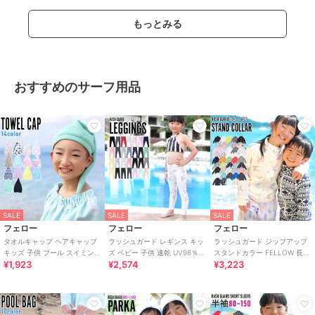
もっとみる
おすすめのサーフ用品
SALE
SALE
SALE
フェロー
フェロー
フェロー
タオルキャップ ヘアキャップ
ラッシュガード レギンス キッ
ラッシュガード ジップアップ
キッズ 子供 プール スイミング
ズ ベビー 子供 速乾 UV98％カ
スタンドカラー FELLOW 長袖
¥1,923
¥2,574
¥3,223
ジュニア マイクロファイバー
ット 紫外線対策 UPF50＋
キッズ UPF50+ 接触冷感
吸水