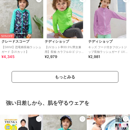
50%OFF
クレードスコープ
テディショップ
テディショップ
【SWIM】恐竜柄長袖ラッシュ
【UVカット率99.9%/男女兼
キッズ フード付きフロントジ
ガード【UVカット】
用】長袖 カラフルロゴ ジップ
ップ長袖ラッシュガード UVパ
¥4,345
¥2,979
¥2,981
アップ ラッシュガードトップ
ーカー
ス キッズ
もっとみる
強い日差しから、肌を守るウェアを