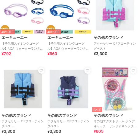
40%OFF
40%OFF
エーキューエー
エーキューエー
その他のブランド
【子供用スイミングゴーグ
【子供用スイミングゴーグ
アクセサリー OPフローティン
ル】AQA ウォーターランナー
ル】AQA ウォーターランナー
グベスト
¥792
¥660
¥3,300
キッズクリック KM-1640
フィットキッズ KM-1641
SALE
その他のブランド
その他のブランド
その他のブランド
アクセサリー OPフローティン
アクセサリー OPフローティン
その他エクストリーム ポンデ
グベスト
グベスト
キャッチ サンリオキャラク
¥3,300
¥3,300
¥605
ターズ