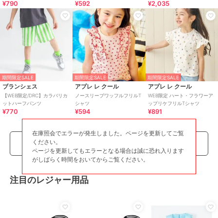
¥790
¥592
¥2,035
ース
期間限定SALE
期間限定SALE
期間限定SALE
ブランシェス
アプレ レ クール
アプレ レ クール
【WEB限定/DRC】カラバリカ
ノースリーブワッフルフリルT
WEB限定 ハート・フラワーア
ットハーフパンツ
シャツ
ップリケフリルTシャツ
¥770
¥594
¥891
在庫照会でエラーが発生しました。ページを更新してご覧
ください。
もっとみる
ページを更新してもエラーとなる場合は誠に恐れ入ります
がしばらく時間をおいてからご覧ください。
注目のレジャー用品