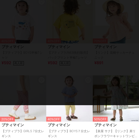
40%OFF
40%OFF
70%OFF
プティマイン
プティマイン
プティマイン
【プティプラ】BOYS半袖Tシ
【プティプラ/WEB先行販売】
【リンク】花柄サッカーチュ
ャツ
バックプリント半袖Tシャツ
ニック
¥592
¥592
¥891
再入荷
再入荷
20%OFF
40%OFF
50%OFF
プティマイン
プティマイン
プティマイン
【プティプラ】GIRLS 7分丈レ
【プティプラ】BOYS７分丈レ
【泉屋 サク】【リンク】肩リ
ギンス
ギンス
ボンフラワーキャットワンピ