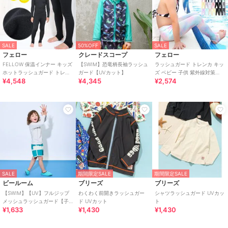
SALE
50%OFF
SALE
フェロー
クレードスコープ
フェロー
FELLOW 保温インナー キッズ
【SWIM】恐竜柄長袖ラッシュ
ラッシュガード トレンカ キッ
ホットラッシュガード トレン
ガード【UVカット】
ズ ベビー 子供 紫外線対策
¥4,548
¥4,345
¥2,574
カ UPF50+ 保温 裏起毛 速乾
UPF50+ 速乾 UV98％カット
SALE
期間限定SALE
期間限定SALE
ビールーム
ブリーズ
ブリーズ
【SWIM】【UV】フルジップ
わくわく前開きラッシュガー
シャツラッシュガード UVカッ
メッシュラッシュガード【子
ド UVカット
ト
¥1,633
¥1,430
¥1,430
供服】【キッズ】【男の子】
【女の子】