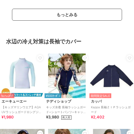
もっとみる
水辺の冷え対策は長袖でカバー
50%OFF
¥500ｸｰﾎﾟﾝ
期間限定SALE
エーキューエー
テディショップ
カッパ
【キッズマリンウエア】AQA
キッズ水着 長袖ラッシュガー
Kappa 長袖ＺＩＰラッシュガ
UVラッシュガードロングジュ
ド+ショートパンツ+キャップ
ード
¥1,980
¥3,980
¥2,402
ニア KW-4634
3点セット
再入荷