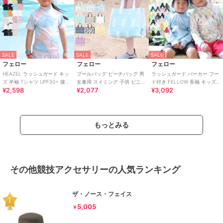
SALE
SALE
SALE
フェロー
フェロー
フェロー
HEAZEL ラッシュガード キッ
プールバッグ ビーチバッグ 男
ラッシュガード パーカー フー
ズ 半袖 Tシャツ UPF50+ 接触
女兼用 スイミング 子供 ビニー
ド付き FELLOW 長袖 キッズ
¥2,598
¥2,077
¥3,092
冷感 UVカット98％
ルバッグ スイムバッグ 水泳バ
UPF50+ 速乾 接触冷感
ッグ
もっとみる
その他競技アクセサリーの人気ランキング
ザ・ノース・フェイス
5,005
￥