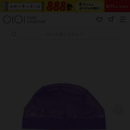
コ
ン
テ
ン
ツ
へ
何かお探しですか？
ス
キ
ッ
プ