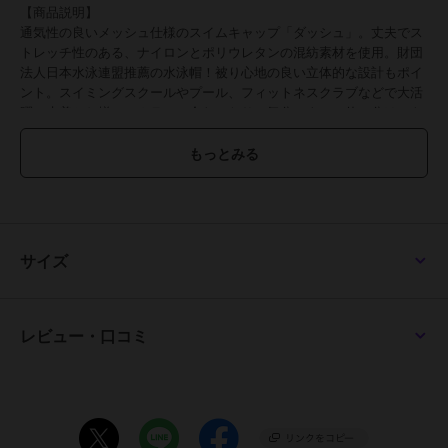
【商品説明】
通気性の良いメッシュ仕様のスイムキャップ「ダッシュ」。丈夫でス
トレッチ性のある、ナイロンとポリウレタンの混紡素材を使用。財団
法人日本水泳連盟推薦の水泳帽！被り心地の良い立体的な設計もポイ
ント。スイミングスクールやプール、フィットネスクラブなどで大活
躍！水着とお揃いのカラーで合わせたり、気分によって使い分けでき
る豊富なカラーバリエーション♪Sサイズ～LLサイズをラインナップ。
子供から大人まで、世代問わず使えるのが嬉しい！
【素材】
ナイロン80%、ポリウレタン20%
【生産国】 日本
【サイズ】
[キッズ]
サイズ
・Sサイズ
・Mサイズ
・Lサイズ
・LLサイズ
レビュー・口コミ
※サイズについて詳細は、商品画像の中にあるサイズ表をご覧くださ
いませ。
【重量】
約22g（※Mサイズの商品の重量です。）
【注意点】