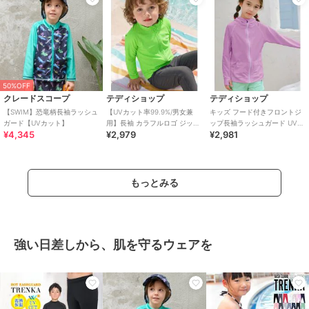
50%OFF
クレードスコープ
テディショップ
テディショップ
【SWIM】恐竜柄長袖ラッシュ
【UVカット率99.9%/男女兼
キッズ フード付きフロントジ
ガード【UVカット】
用】長袖 カラフルロゴ ジップ
ップ長袖ラッシュガード UVパ
¥4,345
¥2,979
¥2,981
アップ ラッシュガードトップ
ーカー
ス キッズ
もっとみる
強い日差しから、肌を守るウェアを