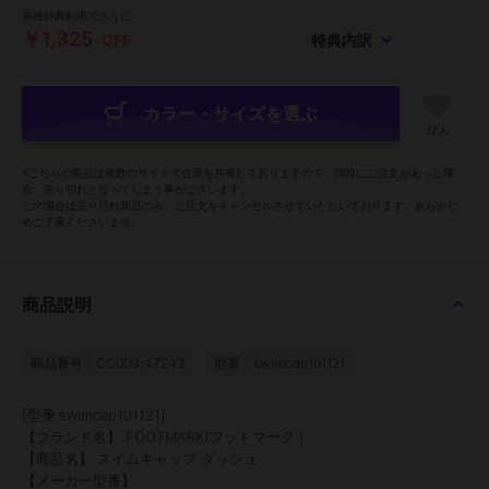
各種特典利用でさらに
￥1,325
OFF
特典内訳
カラー・サイズを選ぶ
12人
※こちらの商品は複数のサイトで在庫を共有しておりますので、同時にご注文があった場
合、売り切れとなってしまう事がございます。
この場合は売り切れ商品のみ、ご注文をキャンセルさせていただいております。あらかじ
めご了承くださいませ。
商品説明
商品番号：CC009-47243
型番：swimcap101121
[型番:swimcap101121]
【ブランド名】 FOOTMARK(フットマーク )
【商品名】 スイムキャップ ダッシュ
【メーカー型番】