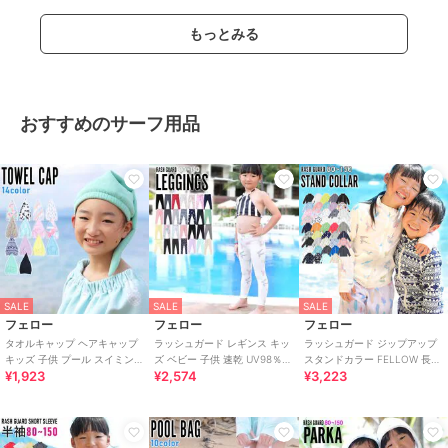
もっとみる
おすすめのサーフ用品
SALE
SALE
SALE
フェロー
フェロー
フェロー
タオルキャップ ヘアキャップ
ラッシュガード レギンス キッ
ラッシュガード ジップアップ
キッズ 子供 プール スイミング
ズ ベビー 子供 速乾 UV98％カ
スタンドカラー FELLOW 長袖
¥1,923
¥2,574
¥3,223
ジュニア マイクロファイバー
ット 紫外線対策 UPF50＋
キッズ UPF50+ 接触冷感
吸水