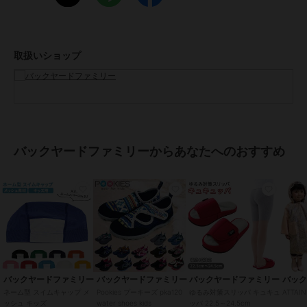
手洗い 可ドライクリーニング 不可乾燥機 不可長時間日光にあたった
り、摩擦、水漏れなどによる色落ちや色移りすることがあります。お
取り扱いの際は、商品やパッケージなどに記載されている品質表示、
アテンションタグ、ご使用上の注意事項などを必ずご確認下さい。本
取扱いショップ
来の目的以外にはご使用にならないで下さい。カメラやモニターの性
質により、画像と実物の色の違いがある場合がございますのでご理解
願います。
【ご利用シーン】
プレゼント 贈り物 ギフト お返し 引っ越し祝い 新生活 お祝い 内祝い
スイムキャップ メッシュ 通販 スイミングキャップ 大人 子供 水着 帽
バックヤードファミリーからあなたへのおすすめ
子 キャップ レディース メンズ キッズ シンプル フリーサイズ プール
海水浴 水遊び 小学校 ジュニア用 フットマーク
ブランド
バックヤードファミリー
ショップ
バックヤードファミリー
商品カテゴリ
その他競技
／
その他競技アクセ
サリー
バックヤードファミリー
バックヤードファミリー
バックヤードファミリー
バッ
性別タイプ
ボーイズ
ネーム型 スイムキャップ メ
Pookies プーキーズ pka120
ゆるみ対策スリッパ キュキュ
ATTA
ッシュ キッズ
water shoes kids
ッパ 22.5～24.5cm
その他競技
／
その他競技アクセ