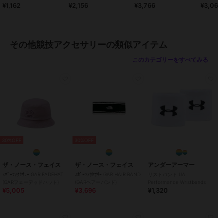
¥1,162
¥2,156
¥3,766
¥3,0
サリー
ガールズ
その他競技
／
その他競技アクセ
サリー
その他競技アクセサリーの類似アイテム
カラー
13.ムラサキ、25.マゼンダ、26.キ
このカテゴリーをすべてみる
ミドリ、27.ミント、01.シロ、02.
イエロー、03.ピンク、04.オレン
ジ、05.レッド、06.サックス、07.
グリーン、08.コン、09.クロ、11.
エンジ、14.ブラウン、18.グレ
ー、19.ノーコン、22.レモン、13.
ターコイズ、24.ラベンダー
サイズ
LLサイズ,Sサイズ,Mサイズ,Lサイ
30%OFF
30%OFF
ズ
ザ・ノース・フェイス
ザ・ノース・フェイス
アンダーアーマー
ｽﾎﾟｰﾂｱｸｾｻﾘｰ GAR FADEHAT
ｽﾎﾟｰﾂｱｸｾｻﾘｰ GAR HAIR BAND
リストバンド UA
(GARフェーデッドハット)
(GARヘアーバンド)
Performance Wristbands
¥5,005
¥3,696
¥1,320