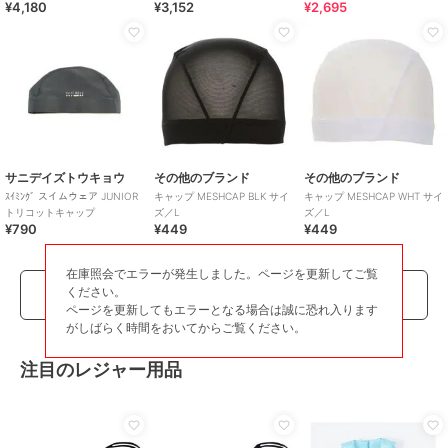
¥4,180
¥3,152
¥2,695
サニデイズトウキョウ
その他のブランド
その他のブランド
ｽｲﾐﾝｸﾞ スイムウェア JUNIOR
キャップ MESHCAP BLK サイ
キャップ MESHCAP WHT サイ
トリコットキャップ
ズ／L
ズ／L
¥790
¥449
¥449
在庫照会でエラーが発生しました。ページを更新してご覧
ください。
もっとみる
ページを更新してもエラーとなる場合は誠に恐れ入ります
がしばらく時間をおいてからご覧ください。
注目のレジャー用品