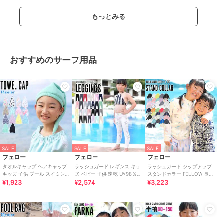
もっとみる
おすすめのサーフ用品
SALE
SALE
SALE
フェロー
フェロー
フェロー
タオルキャップ ヘアキャップ
ラッシュガード レギンス キッ
ラッシュガード ジップアップ
キッズ 子供 プール スイミング
ズ ベビー 子供 速乾 UV98％カ
スタンドカラー FELLOW 長袖
¥1,923
¥2,574
¥3,223
ジュニア マイクロファイバー
ット 紫外線対策 UPF50＋
キッズ UPF50+ 接触冷感
吸水