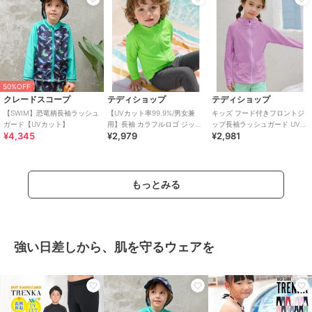
50%OFF
クレードスコープ
テディショップ
テディショップ
【SWIM】恐竜柄長袖ラッシュ
【UVカット率99.9%/男女兼
キッズ フード付きフロントジ
ガード【UVカット】
用】長袖 カラフルロゴ ジップ
ップ長袖ラッシュガード UVパ
¥4,345
¥2,979
¥2,981
アップ ラッシュガードトップ
ーカー
ス キッズ
もっとみる
強い日差しから、肌を守るウェアを