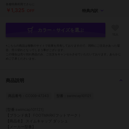
各種特典利用でさらに
￥1,325
OFF
特典内訳
カラー・サイズを選ぶ
12人
※こちらの商品は複数のサイトで在庫を共有しておりますので、同時にご注文があった場
合、売り切れとなってしまう事がございます。
この場合は売り切れ商品のみ、ご注文をキャンセルさせていただいております。あらかじ
めご了承くださいませ。
商品説明
商品番号：CC009-47243
型番：swimcap101121
[型番:swimcap101121]
【ブランド名】 FOOTMARK(フットマーク )
【商品名】 スイムキャップ ダッシュ
【メーカー型番】