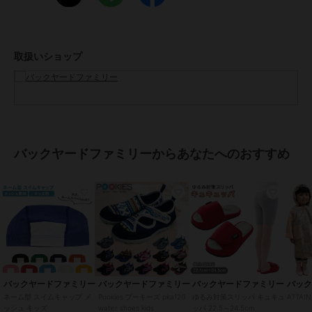
手洗い 可ドライクリーニング 不可乾燥機 不可長時間日光にあたった
り、摩擦、水漏れなどによる色落ちや色移りすることがあります。お
取り扱いの際は、商品やパッケージなどに記載されている品質表示、
アテンションタグ、ご使用上の注意事項などを必ずご確認下さい。本
取扱いショップ
来の目的以外にはご使用にならないで下さい。カメラやモニターの性
質により、画像と実物の色の違いがある場合がございますのでご理解
願います。
【ご利用シーン】
プレゼント 贈り物 ギフト お返し 引っ越し祝い 新生活 お祝い 内祝い
スイムキャップ メッシュ 通販 スイミングキャップ 大人 子供 水着 帽
バックヤードファミリーからあなたへのおすすめ
子 キャップ レディース メンズ キッズ シンプル フリーサイズ プール
海水浴 水遊び 小学校 ジュニア用 フットマーク
ブランド
バックヤードファミリー
ショップ
バックヤードファミリー
商品カテゴリ
その他競技
／
その他競技アクセ
サリー
バックヤードファミリー
バックヤードファミリー
バックヤードファミリー
バッ
性別タイプ
ボーイズ
ネーム型 スイムキャップ メ
Pookies プーキーズ pka120
ゆるみ対策スリッパ キュキュ
ATTA
ッシュ キッズ
water shoes kids
ッパ 22.5～24.5cm
その他競技
／
その他競技アクセ