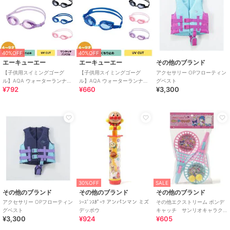
40%OFF
40%OFF
エーキューエー
エーキューエー
その他のブランド
【子供用スイミングゴーグ
【子供用スイミングゴーグ
アクセサリー OPフローティン
ル】AQA ウォーターランナー
ル】AQA ウォーターランナー
グベスト
¥792
¥660
¥3,300
キッズクリック KM-1640
フィットキッズ KM-1641
30%OFF
SALE
その他のブランド
その他のブランド
その他のブランド
アクセサリー OPフローティン
ｼｰｽﾞﾝｽﾎﾟｰﾂ アンパンマン ミズ
その他エクストリーム ポンデ
グベスト
デッポウ
キャッチ サンリオキャラク
¥3,300
¥924
¥605
ターズ