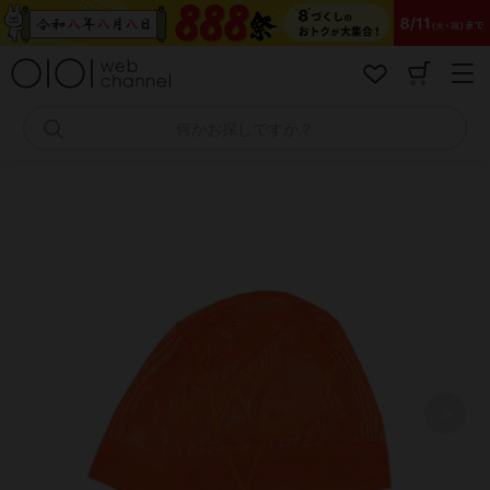
コ
ン
テ
ン
ツ
へ
何かお探しですか？
ス
キ
ッ
プ