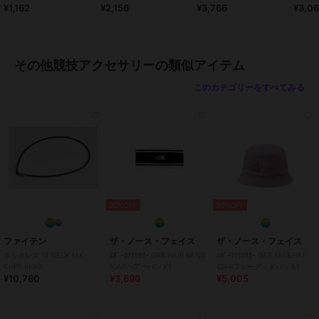
¥1,162
¥2,156
¥3,766
¥3,0
サリー
ガールズ
その他競技
／
その他競技アクセ
サリー
その他競技アクセサリーの類似アイテム
カラー
04.オレンジ、25.マゼンダ、26.キ
このカテゴリーをすべてみる
ミドリ、27.ミント、01.シロ、02.
イエロー、03.ピンク、05.レッ
ド、06.サックス、07.グリーン、0
8.コン、09.クロ、11.エンジ、13.
ムラサキ、14.ブラウン、18.グレ
ー、19.ノーコン、22.レモン、13.
ターコイズ、24.ラベンダー
サイズ
LLサイズ,Sサイズ,Mサイズ,Lサイ
30%OFF
30%OFF
ズ
ファイテン
ザ・ノース・フェイス
ザ・ノース・フェイス
ネックレス 19 NECK MX
ｽﾎﾟｰﾂｱｸｾｻﾘｰ GAR HAIR BAND
ｽﾎﾟｰﾂｱｸｾｻﾘｰ GAR FADEHAT
CHPR BK40
(GARヘアーバンド)
(GARフェーデッドハット)
¥10,780
¥3,696
¥5,005