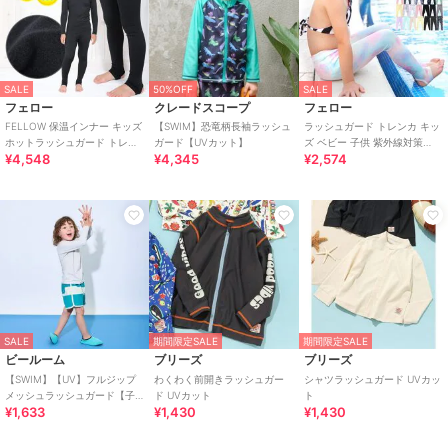
SALE
50%OFF
SALE
フェロー
クレードスコープ
フェロー
FELLOW 保温インナー キッズ
【SWIM】恐竜柄長袖ラッシュ
ラッシュガード トレンカ キッ
ホットラッシュガード トレン
ガード【UVカット】
ズ ベビー 子供 紫外線対策
¥4,548
¥4,345
¥2,574
カ UPF50+ 保温 裏起毛 速乾
UPF50+ 速乾 UV98％カット
SALE
期間限定SALE
期間限定SALE
ビールーム
ブリーズ
ブリーズ
【SWIM】【UV】フルジップ
わくわく前開きラッシュガー
シャツラッシュガード UVカッ
メッシュラッシュガード【子
ド UVカット
ト
¥1,633
¥1,430
¥1,430
供服】【キッズ】【男の子】
【女の子】