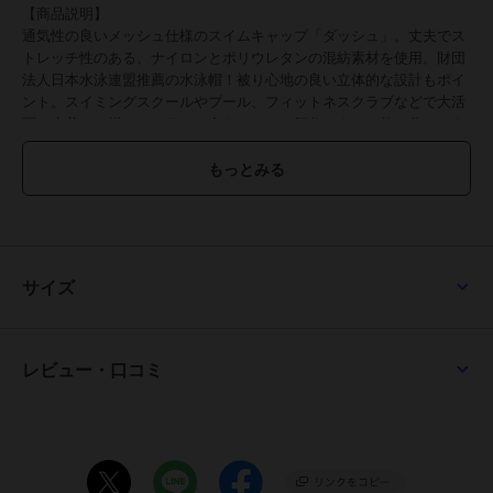
【商品説明】
通気性の良いメッシュ仕様のスイムキャップ「ダッシュ」。丈夫でス
トレッチ性のある、ナイロンとポリウレタンの混紡素材を使用。財団
法人日本水泳連盟推薦の水泳帽！被り心地の良い立体的な設計もポイ
ント。スイミングスクールやプール、フィットネスクラブなどで大活
躍！水着とお揃いのカラーで合わせたり、気分によって使い分けでき
る豊富なカラーバリエーション♪Sサイズ～LLサイズをラインナップ。
子供から大人まで、世代問わず使えるのが嬉しい！
【素材】
ナイロン80%、ポリウレタン20%
【生産国】 日本
【サイズ】
[キッズ]
サイズ
・Sサイズ
・Mサイズ
・Lサイズ
・LLサイズ
レビュー・口コミ
※サイズについて詳細は、商品画像の中にあるサイズ表をご覧くださ
いませ。
【重量】
約22g（※Mサイズの商品の重量です。）
【注意点】