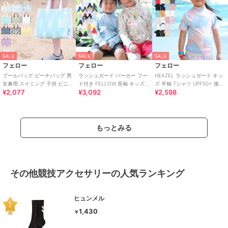
SALE
SALE
SALE
フェロー
フェロー
フェロー
プールバッグ ビーチバッグ 男
ラッシュガード パーカー フー
HEAZEL ラッシュガード キッ
女兼用 スイミング 子供 ビニー
ド付き FELLOW 長袖 キッズ
ズ 半袖 Tシャツ UPF50+ 接触
¥2,077
¥3,092
¥2,598
ルバッグ スイムバッグ 水泳バ
UPF50+ 速乾 接触冷感
冷感 UVカット98％
ッグ
もっとみる
その他競技アクセサリーの人気ランキング
ヒュンメル
1,430
￥