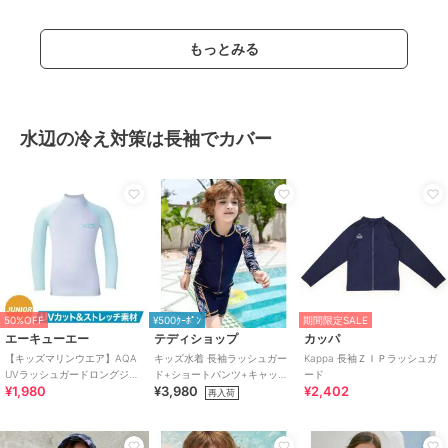
もっとみる
水辺の冷え対策は長袖でカバー
50%OFF
¥500ｸｰﾎﾟﾝ
期間限定SALE
エーキューエー
テディショップ
カッパ
【キッズマリンウエア】AQA
キッズ水着 長袖ラッシュガー
Kappa 長袖ＺＩＰラッシュガ
UVラッシュガードロングジュ
ド+ショートパンツ+キャップ
ード
¥1,980
¥3,980
¥2,402
ニア KW-4634
3点セット
再入荷