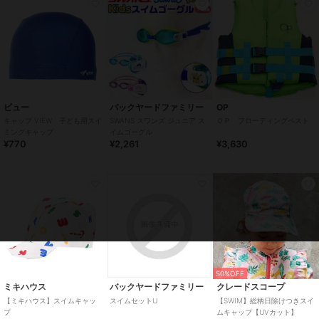
ビュー
バックヤードファミリー
OP
キャップ VIEW 子ども用スイ
SWANS スワンズ ジュニア ス
ＯＰ フローティングベスト
ミングキャップ
イムゴーグル
¥770
¥2,261
¥3,630
50%OFF
ミキハウス
バックヤードファミリー
クレードスコープ
【ミキハウス】スイムキャッ
スイムセットU
【SWIM】総柄日除けつきスイ
プ
ムキャップ【UVカット】