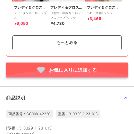
フレディ＆グロスター
フレディ＆グロスター
フレディ＆グロスター
シアーダンボールトップ
《別注》麻調カットハー
ベロア半袖Tシャツ
ス
フスリーブTシャツ
3,465
¥
6,050
4,730
¥
¥
もっとみる
お気に入りに追加する
40%OFF
フレディ＆グロスター
スラブテレコタンクトッ
プ
3,300
¥
商品説明
商品番号：CC009-42220
型番：3-0329-1-23-013
[型番：3-0329-1-23-013]
◇fredy emue◇