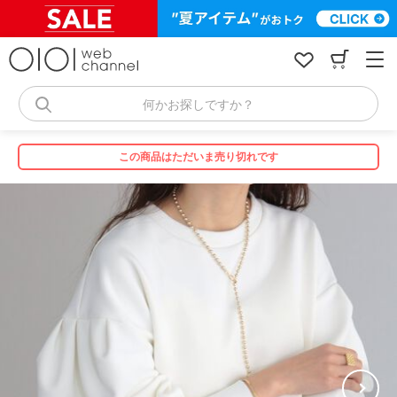
コ
ン
テ
ン
ツ
へ
何かお探しですか？
ス
キ
ッ
この商品はただいま売り切れです
プ