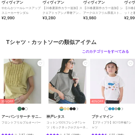
トップス
／
Tシャツ・カットソ
ヴィヴィアン
ヴィヴィアン
ヴィヴィアン
ヴィ
ー
やわらかソールレースアップ
【26春夏新作カラー追加】ス
【26春夏新作カラー追加】シ
【26
スニーカーサンダル
クエアトゥアシメ華奢アンク
アークロスフリル厚底ストラ
ッ！と
カラー
オフホワイト、カーキ、ブラック
¥2,990
¥3,280
¥3,980
¥2,9
ルストラップサンダル
ップサンダル
トクロ
サイズ
38
素材
オフホワイト/カーキ/ブラック：
（本体）ポリエステル92% ポリウ
Tシャツ・カットソーの類似アイテム
レタン8%（リブ部分）綿98% ポ
このカテゴリーをすべてみる
リウレタン2%
商品のお取り扱い方法
特徴
トップス
無地
/
５分・７分袖
/
ボタン
/
チュニック丈（トップス）
Tシャツ・カットソー
無地
/
５分・７分袖
/
ボタン
/
35%OFF
40%OFF
チュニック丈（トップス）
原産国
中国製
アーバンリサーチ サニーレーベル
神戸レタス
プティマイン
フロントフリルプルオーバー
コットン100%フレンチTシャ
【プティプラ】BOYS半袖Tシ
ツ（モックネックorクルーネ
ャツ
ック） [C4819]
3.87
4.26
4.55
（
16件
）
（
238件
）
（
38件
）