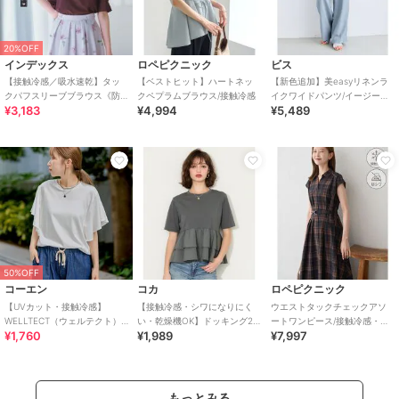
20%OFF
インデックス
ロペピクニック
ビス
【接触冷感／吸水速乾】タッ
【ベストヒット】ハートネッ
【新色追加】美easyリネンラ
クパフスリーブブラウス《防
クペプラムブラウス/接触冷感
イクワイドパンツ/イージーケ
¥3,183
¥4,994
¥5,489
シワ／洗濯機OK／XS～3L／
ア・接触冷感・セットアップ
8col》
対応
50%OFF
コーエン
コカ
ロペピクニック
【UVカット・接触冷感】
【接触冷感・シワになりにく
ウエストタックチェックアソ
WELLTECT（ウェルテクト）
い・乾燥機OK】ドッキング2
ートワンピース/接触冷感・防
¥1,760
¥1,989
¥7,997
USAコットン フレアスリーブ
段フリルTシャツ 全2色
シワ・リンクコーデ
Tシャツ（イ
もっとみる