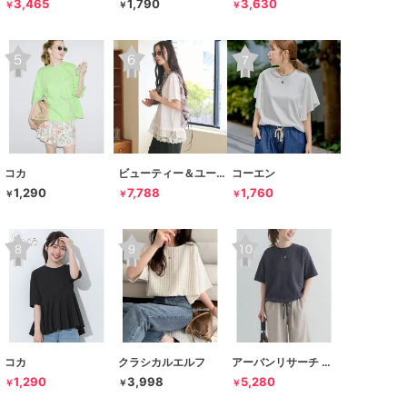
3,465
1,790
3,630
￥
￥
￥
コカ
ビューティー＆ユース ユナイテッドアローズ
コーエン
1,290
7,788
1,760
￥
￥
￥
コカ
クラシカルエルフ
アーバンリサーチ ドアーズ
1,290
3,998
5,280
￥
￥
￥