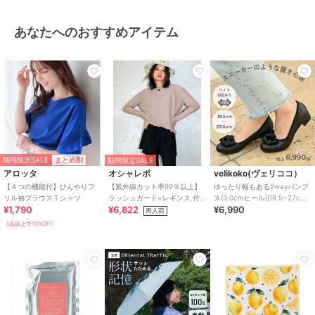
あなたへのおすすめアイテム
期間限定SALE
まとめ割
期間限定SALE
アロッタ
オシャレボ
velikoko(ヴェリココ）
【４つの機能付】ひんやりフ
【紫外線カット率99％以上】
ゆったり幅もある2wayパンプ
リル袖ブラウスＴシャツ
ラッシュガード×レギンス 付
ス(3.0cmヒール)[19.5~27cm]
¥1,790
¥6,822
¥6,990
き タンキニ
ラクチンきれいシューズ
再入荷
3点以上で10%OFF