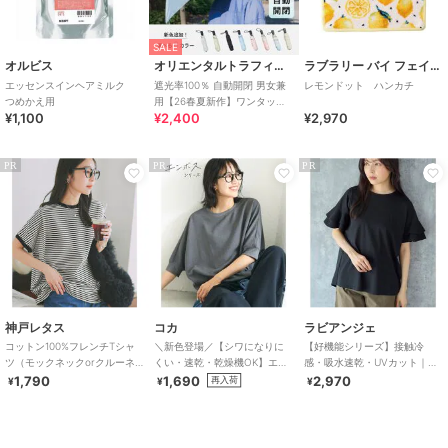
SALE
オルビス
オリエンタルトラフィック
ラブラリー バイ フェイラー
エッセンスインヘアミルク
遮光率100％ 自動開閉 男女兼
レモンドット ハンカチ
つめかえ用
用【26春夏新作】ワンタッチ
¥1,100
¥2,400
¥2,970
晴雨兼用 折りたたみ傘 /G-
0601
PR
PR
PR
神戸レタス
コカ
ラビアンジェ
コットン100%フレンチTシャ
＼新色登場／【シワになりに
【好機能シリーズ】接触冷
ツ（モックネックorクルーネ
くい・速乾・乾燥機OK】エン
感・吸水速乾・UVカット｜フ
ック） [C4819]
ボスドルマントップス 全5色
レアスリーブタックプルオー
1,790
1,690
2,970
再入荷
¥
¥
¥
バー｜華奢見え