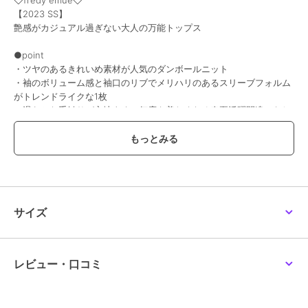
【2023 SS】
艶感がカジュアル過ぎない大人の万能トップス
●point
・ツヤのあるきれいめ素材が人気のダンボールニット
・袖のボリューム感と袖口のリブでメリハリのあるスリーブフォルム
がトレンドライクな1枚
・滑らかな手触りが心地よく、何度も着たくなる春夏活躍間違いなし
のアイテム
・長すぎず短すぎない丈感がどんな身長の方にも着やすいです！
・タイトスカート合わせは大人っぽく上品な着こなしになりオススメ
です
透け感：なし
裏地：あり
サイズ
伸縮性：あり
光沢感：なし
生地の厚さ：普通
洗濯：手洗い可
レビュー・口コミ
●お取扱い上のご注意●
＊商品を長くご愛用していただきたいため、アテンションタグを必ず