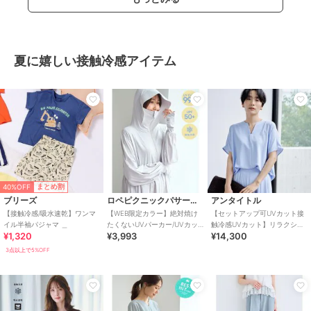
夏に嬉しい接触冷感アイテム
40%OFF
まとめ割
ブリーズ
ロペピクニックパサージュ
アンタイトル
【接触冷感/吸水速乾】ワンマ
【WEB限定カラー】絶対焼け
【セットアップ可UVカット接
イル半袖パジャマ ＿
たくないUVパーカー/UVカッ
触冷感UVカット】リラクシー
¥1,320
¥3,993
¥14,300
ト・接触冷感
キーVネックブラウス
3点以上で5%OFF