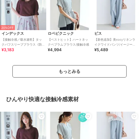
20%OFF
インデックス
ロペピクニック
ビス
【接触冷感／吸水速乾】タッ
【ベストヒット】ハートネッ
【新色追加】美easyリネンラ
クパフスリーブブラウス《防
クペプラムブラウス/接触冷感
イクワイドパンツ/イージーケ
¥3,183
¥4,994
¥5,489
シワ／洗濯機OK／XS～3L／
ア・接触冷感・セットアップ
8col》
対応
もっとみる
ひんやり快適な接触冷感素材