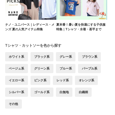
ナノ・ユニバース｜レディース・メ
夏本番！暑い夏を快適にする子供服
ンズ 夏の人気アイテム特集
特集｜Tシャツ・水着・甚平まで
Tシャツ・カットソーを色から探す
ホワイト系
ブラック系
グレー系
ブラウン系
ベージュ系
グリーン系
ブルー系
パープル系
イエロー系
ピンク系
レッド系
オレンジ系
シルバー系
ゴールド系
白無地
白織柄
その他