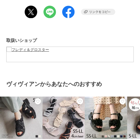
ご確認の上、着用又はお取り扱い下さい。
＊店頭及び屋外での撮影画像は、光の当たり具合で色味が違って見え
る場合があります。商品の色味は、スタジオ撮影の画像をご参照下さ
い。
＊商品画像に関しては出来る限り忠実に表示出来るよう努めておりま
すが、お客様がご利用のモニターの設定及び特性により、実際の商品
取扱いショップ
と比較し色味に若干の誤差が生じる場合があります。
＊画像の商品はサンプルとなりますので実際の商品と仕様、加工、サ
イズが若干異なる場合がございます。
◇商品のお気に入り登録◇
気になる商品は、お気に入り登録がオススメです！
クーポン情報、入荷情報が、通知されるようになります。
ヴィヴィアンからあなたへのおすすめ
ブランド
フレディ＆グロスター
ショップ
フレディ＆グロスター
商品カテゴリ
トップス
／
Tシャツ・カットソ
ー
性別タイプ
レディース