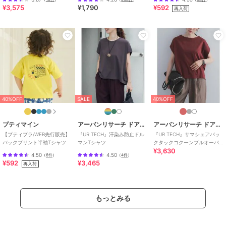
¥3,575
¥1,790
¥592
再入荷
40%OFF
SALE
40%OFF
プティマイン
アーバンリサーチ ドアーズ
アーバンリサーチ ドアーズ
【プティプラ/WEB先行販売】
『UR TECH』汗染み防止ドル
『UR TECH』サマシェアバッ
バックプリント半袖Tシャツ
マンTシャツ
クタックコクーンプルオーバ
¥3,630
ー
4.50
4.50
（
6件
）
（
4件
）
¥592
¥3,465
再入荷
もっとみる