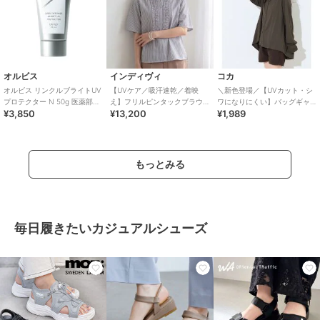
オルビス
インディヴィ
コカ
オルビス リンクルブライトUV
【UVケア／吸汗速乾／着映
＼新色登場／【UVカット・シ
プロテクター N 50g 医薬部外
え】フリルピンタックブラウ
ワになりにくい】バッグギャ
¥3,850
¥13,200
¥1,989
品（顔用日焼け止め）
ス
ザーUVパーカー 全4色
もっとみる
毎日履きたいカジュアルシューズ