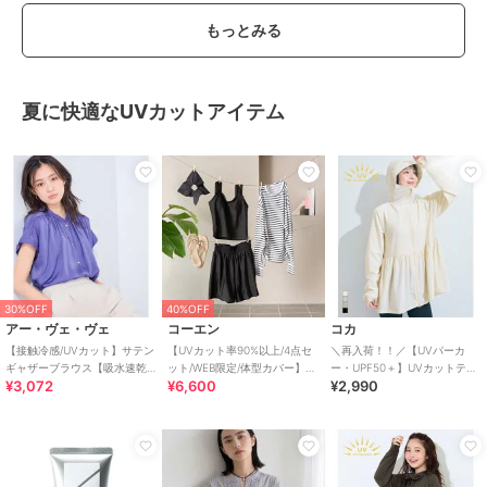
もっとみる
夏に快適なUVカットアイテム
30%OFF
40%OFF
アー・ヴェ・ヴェ
コーエン
コカ
【接触冷感/UVカット】サテン
【UVカット率90%以上/4点セ
＼再入荷！！／【UVパーカ
ギャザーブラウス【吸水速乾/
ット/WEB限定/体型カバー】シ
ー・UPF50＋】UVカットティ
¥3,072
¥6,600
¥2,990
イージーケア】
ュシュ付きアソートスイムウ
アードパーカー 全4色
エア（イン