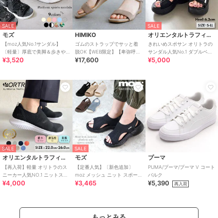
SALE
SALE
モズ
HIMIKO
オリエンタルトラフィック
【moz人気No.1サンダル】
ゴムのストラップでサッと着
きれいめスポサン オリトラの
〔軽量〕厚底で美脚＆歩きや
脱OK【WEB限定】【卑弥呼
サンダル人気No.1 ダブルベル
¥3,520
¥17,600
¥5,000
すい！疲れにくいフィット感
26SS】ゴムストラップサンダ
ト スポーツサンダル /42207
のスポーツサンダル
ル/661250
SALE
SALE
オリエンタルトラフィック
モズ
プーマ
【再入荷】軽量 オリトラのス
【定番人気】〔新色追加〕
PUMA/プーマ/プーマ V コート
ニーカー人気NO.1 ニットスニ
moz メッシュ ニット スポーツ
バルク
¥4,000
¥3,465
¥5,390
ーカー スリッポン /3709
サンダル
再入荷
もっとみる