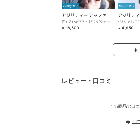
¥200ｸｰﾎﾟﾝ
¥200ｸｰﾎﾟﾝ
アジリティー アッファ
アジリティ
ディヴィゼ/ロロマ【ロングウォレッ
バルケット/ロ
ト 長財布 極薄】AGILITY
スティック型 スリ
16,500
4,950
￥
￥
も
レビュー・口コミ
この商品の口コ
口