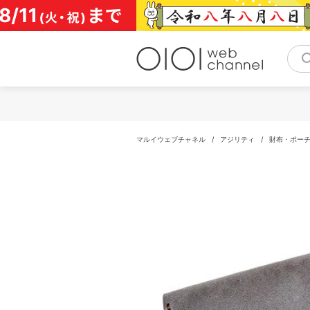
コ
ン
テ
ン
ツ
へ
ス
キ
ッ
プ
マルイウェブチャネル
/
アジリティ
/
財布・ポー