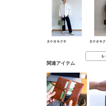
タケオキクチ
タケオキク
も
関連アイテム