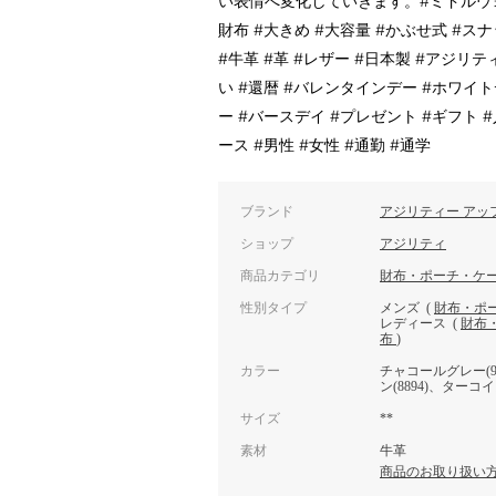
い表情へ変化していきます。#ミドルウォ
財布 #大きめ #大容量 #かぶせ式 #ス
#牛革 #革 #レザー #日本製 #アジリテ
い #還暦 #バレンタインデー #ホワイト
ー #バースデイ #プレゼント #ギフト #
ース #男性 #女性 #通勤 #通学
ブランド
アジリティー アッ
ショップ
アジリティ
商品カテゴリ
財布・ポーチ・ケ
性別タイプ
メンズ
(
財布・ポ
レディース
(
財布
布
)
カラー
チャコールグレー(91
ン(8894)、ターコイズ
サイズ
**
素材
牛革
商品のお取り扱い