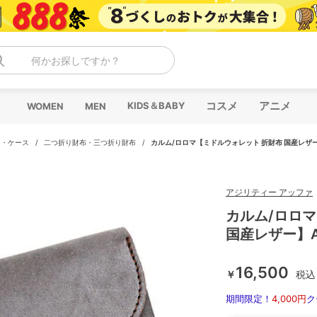
何かお探しですか？
コスメ
アニメ
KIDS＆BABY
WOMEN
MEN
チ・ケース
/
二つ折り財布・三つ折り財布
/
カルム/ロロマ【ミドルウォレット 折財布 国産レザー】
アジリティー アッファ
カルム/ロロ
国産レザー】AG
16,500
￥
税込
期間限定！
4,000円
ク