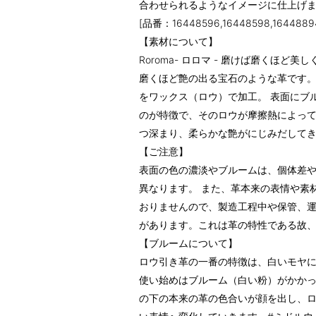
合わせられるようなイメージに仕上げ
[品番：16448596,16448598,16448894
【素材について】
Roroma- ロロマ - 磨けば磨くほど
磨くほど艶の出る宝石のような革です
をワックス（ロウ）で加工。 表面にブ
のが特徴で、そのロウが摩擦熱によっ
つ深まり、柔らかな艶がにじみだして
【ご注意】
表面の色の濃淡やブルームは、個体差
異なります。 また、革本来の表情や素
おりませんので、製造工程中や保管、
があります。これは革の特性である故
【ブルームについて】
ロウ引き革の一番の特徴は、白いモヤ
使い始めはブルーム（白い粉）がかか
の下の本来の革の色合いが顔を出し、