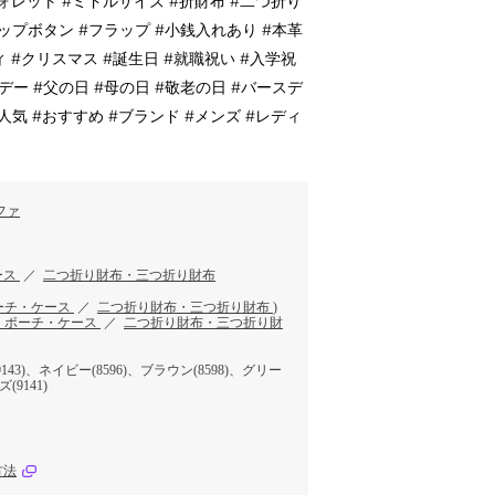
レット #ミドルサイズ #折財布 #二つ折り
ナップボタン #フラップ #小銭入れあり #本革
ィ #クリスマス #誕生日 #就職祝い #入学祝
デー #父の日 #母の日 #敬老の日 #バースデ
人気 #おすすめ #ブランド #メンズ #レディ
ファ
ース
／
二つ折り財布・三つ折り財布
ーチ・ケース
／
二つ折り財布・三つ折り財布
)
・ポーチ・ケース
／
二つ折り財布・三つ折り財
43)、ネイビー(8596)、ブラウン(8598)、グリー
(9141)
方法