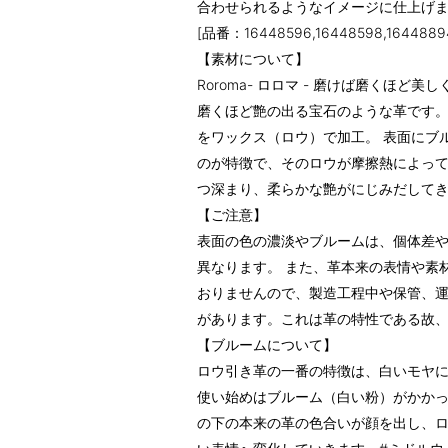
合わせられるようなイメージに仕上げ
[品番：16448596,16448598,16448894
【素材について】
Roroma- ロロマ - 磨けば磨くほど
磨くほど艶の出る宝石のような革です
をワックス（ロウ）で加工。 表面にブ
のが特徴で、そのロウが摩擦熱によっ
つ深まり、柔らかな艶がにじみだして
【ご注意】
表面の色の濃淡やブルームは、個体差
異なります。 また、革本来の表情や素
おりませんので、製造工程中や保管、
があります。これは革の特性である故
【ブルームについて】
ロウ引き革の一番の特徴は、白いモヤ
使い始めはブルーム（白い粉）がかか
の下の本来の革の色合いが顔を出し、