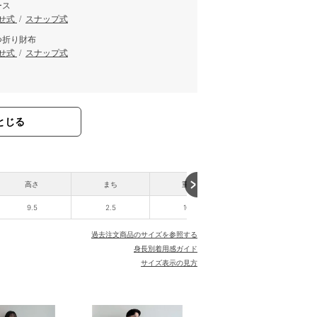
ース
せ式
/
スナップ式
つ折り財布
せ式
/
スナップ式
とじる
高さ
まち
重さ
9.5
2.5
100
過去注文商品のサイズを参照する
身長別着用感ガイド
サイズ表示の見方