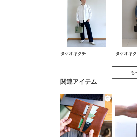
タケオキクチ
タケオキク
も
関連アイテム