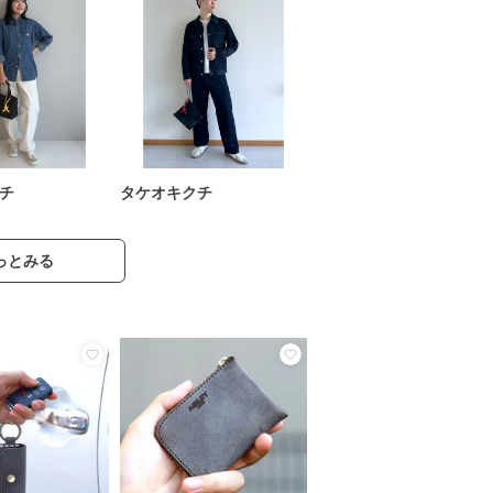
チ
タケオキクチ
っとみる