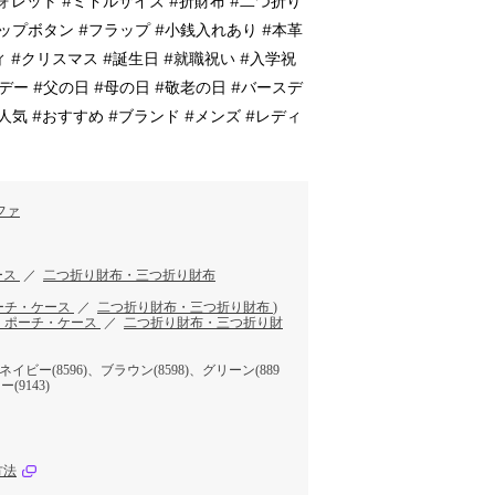
レット #ミドルサイズ #折財布 #二つ折り
ナップボタン #フラップ #小銭入れあり #本革
ィ #クリスマス #誕生日 #就職祝い #入学祝
デー #父の日 #母の日 #敬老の日 #バースデ
人気 #おすすめ #ブランド #メンズ #レディ
ファ
ース
／
二つ折り財布・三つ折り財布
ーチ・ケース
／
二つ折り財布・三つ折り財布
)
・ポーチ・ケース
／
二つ折り財布・三つ折り財
ネイビー(8596)、ブラウン(8598)、グリーン(889
(9143)
方法