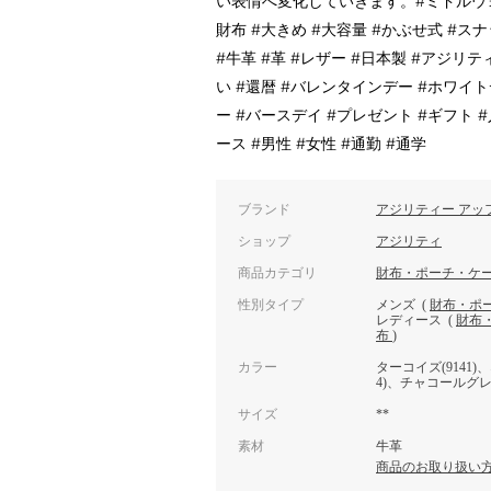
い表情へ変化していきます。#ミドルウォ
財布 #大きめ #大容量 #かぶせ式 #ス
#牛革 #革 #レザー #日本製 #アジリテ
い #還暦 #バレンタインデー #ホワイト
ー #バースデイ #プレゼント #ギフト #
ース #男性 #女性 #通勤 #通学
ブランド
アジリティー アッ
ショップ
アジリティ
商品カテゴリ
財布・ポーチ・ケ
性別タイプ
メンズ
(
財布・ポ
レディース
(
財布
布
)
カラー
ターコイズ(9141)、
4)、チャコールグレー
サイズ
**
素材
牛革
商品のお取り扱い