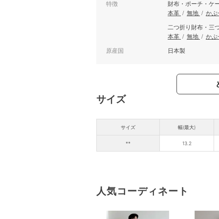
特徴
財布・ポーチ・ケ
本革
/
無地
/
かぶ
二つ折り財布・三
本革
/
無地
/
かぶ
原産国
日本製
サイズ
サイズ
幅(最大)
**
13.2
人気コーディネート