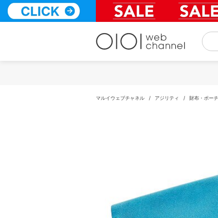
コ
ン
テ
ン
ツ
へ
ス
キ
ッ
プ
マルイウェブチャネル
/
アジリティ
/
財布・ポー