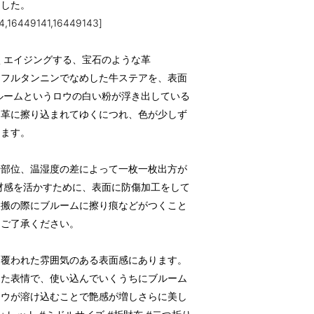
ました。
,16449141,16449143]
美しくエイジングする、宝石のような革
。フルタンニンでなめした牛ステアを、表面
ルームというロウの白い粉が浮き出している
て革に擦り込まれてゆくにつれ、色が少しず
きます。
や部位、温湿度の差によって一枚一枚出方が
材感を活かすために、表面に防傷加工をして
運搬の際にブルームに擦り痕などがつくこと
、ご了承ください。
に覆われた雰囲気のある表面感にあります。
った表情で、使い込んでいくうちにブルーム
ロウが溶け込むことで艶感が増しさらに美し