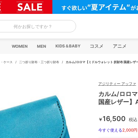
何かお探しですか？
コスメ
アニメ
KIDS＆BABY
WOMEN
MEN
チ・ケース
/
二つ折り財布・三つ折り財布
/
カルム/ロロマ【ミドルウォレット 折財布 国産レザー】
アジリティー アッファ
カルム/ロロ
国産レザー】AG
16,500
￥
税込
今すぐ使える
2,000円