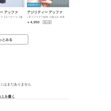
¥200ｸｰﾎﾟﾝ
ー アッファ
アジリティー アッファ
ロマ【キーケース 3連
L字ファスナー財布 小銭入れ 本革
ム】AGILITY
4,950
再入荷
￥
っとみる
ミはまだありません
コミを書く