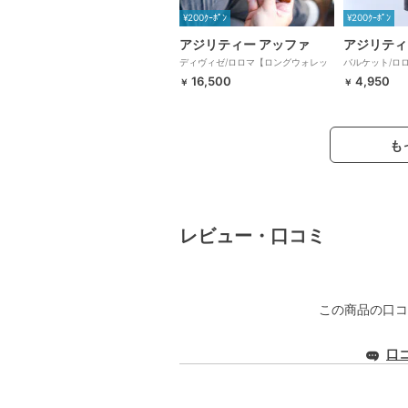
¥200ｸｰﾎﾟﾝ
¥200ｸｰﾎﾟﾝ
アジリティー アッファ
アジリティ
ディヴィゼ/ロロマ【ロングウォレッ
バルケット/ロ
ト 長財布 極薄】AGILITY
スティック型 スリ
16,500
4,950
￥
￥
も
レビュー・口コミ
この商品の口コ
口