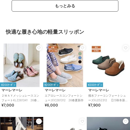
もっとみる
快適な履き心地の軽量スリッポン
¥200ｸｰﾎﾟﾝ
¥200ｸｰﾎﾟﾝ
¥200ｸｰﾎﾟﾝ
マーレマーレ
マーレマーレ
マーレマーレ
２ＷＡＹメッシュレースコン
エアロレースコンフォートシ
撥水ファーコンフォートシュ
フォートKLZ261341 26春夏
ューズIC261312 26春夏新作
ーズXJ252312 【25秋冬新
¥7,000
¥6,000
¥7,900
新作
作】