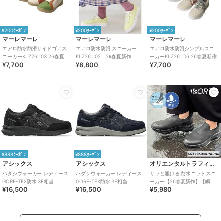
¥200ｸｰﾎﾟﾝ
¥200ｸｰﾎﾟﾝ
¥200ｸｰﾎﾟﾝ
マーレマーレ
マーレマーレ
マーレマーレ
エアロ防水防滑サイドゴアス
エアロ防水防滑 スニーカー
エアロ防水防滑シンプルスニ
ニーカーKLZ261103 26春夏新
KLZ261102 26春夏新作
ーカーKLZ261106 26春夏新作
¥7,700
¥8,800
¥7,700
作
¥888ｸｰﾎﾟﾝ
¥888ｸｰﾎﾟﾝ
アシックス
アシックス
オリエンタルトラフィック
ハダシウォーカー レディース
ハダシウォーカー レディース
サッと履ける 防水ニットスニ
GORE-TEX防水 3E相当
GORE-TEX防水 3E相当
ーカー【26春夏新作】【瞬間
¥16,500
¥16,500
¥5,980
フィット】ニット防水スニー
カー/OT3799