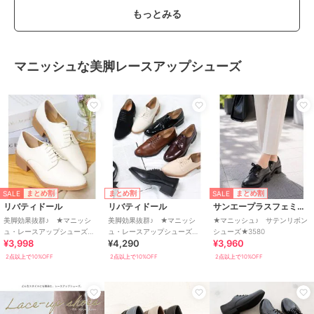
もっとみる
マニッシュな美脚レースアップシューズ
SALE
SALE
まとめ割
まとめ割
まとめ割
リバティドール
リバティドール
サンエープラスフェミニン
美脚効果抜群♪ ★マニッシ
美脚効果抜群♪ ★マニッシ
★マニッシュ♪ サテンリボン
ュ・レースアップシューズ
ュ・レースアップシューズ
シューズ★3580
¥3,998
¥4,290
¥3,960
★5433
★5433
2点以上で10%OFF
2点以上で10%OFF
2点以上で10%OFF