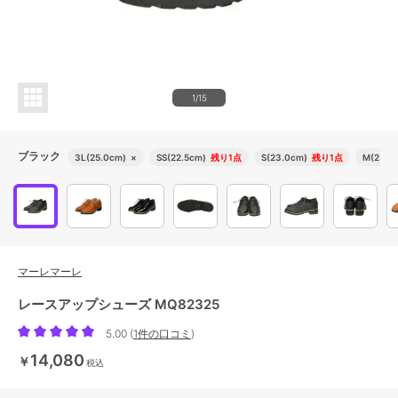
1/15
ブラック
3L(25.0cm)
×
SS(22.5cm)
残り1点
S(23.0cm)
残り1点
M(23.5
マーレマーレ
レースアップシューズ MQ82325
5.00
(
1件の口コミ
)
14,080
￥
税込