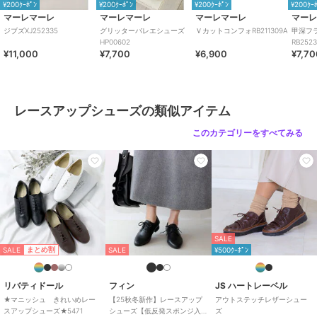
¥200ｸｰﾎﾟﾝ
¥200ｸｰﾎﾟﾝ
¥200ｸｰﾎﾟﾝ
¥200ｸｰ
マーレマーレ
マーレマーレ
マーレマーレ
マー
ジブズXJ252335
グリッターバレエシューズ
ＶカットコンフォRB211309A
甲深フ
HP00602
RB252
¥11,000
¥7,700
¥6,900
¥7,7
レースアップシューズの類似アイテム
このカテゴリーをすべてみる
SALE
SALE
まとめ割
SALE
¥500ｸｰﾎﾟﾝ
リバティドール
フィン
JS ハートレーベル
★マニッシュ きれいめレー
【25秋冬新作】レースアップ
アウトステッチレザーシュー
スアップシューズ★5471
シューズ【低反発スポンジ入
ズ