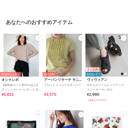
あなたへのおすすめアイテム
まとめ割
期間限定SALE
35%OFF
¥200ｸｰﾎﾟﾝ
オシャレボ
アーバンリサーチ サニーレーベル
ヴィヴィアン
【紫外線カット率99％以上】
フロントフリルプルオーバー
やわらかソールレースアップ
ラッシュガード×レギンス 付
スニーカーサンダル
¥6,822
¥3,575
¥2,990
き タンキニ
2点以上で10%OFF