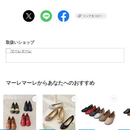
商品カテゴリ
シューズ
／
レースアップシュー
ズ
性別タイプ
レディース
シューズ
／
レースアップシュー
ズ
カラー
ブラック、キャメル、ブラックエ
取扱いショップ
ナメル
サイズ
6サイズ展開
特徴
シューズ
無地
/
2.5cm～4.5cm未満
/
その他
（ヒール）
/
ラウンドトゥ
/
レ
マーレマーレからあなたへのおすすめ
ースアップタイプ
レースアップシューズ
無地
/
2.5cm～4.5cm未満
/
その他
（ヒール）
/
ラウンドトゥ
/
レ
ースアップタイプ