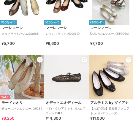
¥200ｸｰﾎﾟﾝ
¥200ｸｰﾎﾟﾝ
¥200ｸｰﾎﾟﾝ
マーレマーレ
マーレマーレ
マーレマーレ
メタフラットバレエSG81611
レインフラットMD00610
防水バレエシューズHP00601
¥5,700
¥6,600
¥7,700
SALE
モードカオリ
オデットエオディール
アルテミス by ダイアナ
チュールバレエシューズ/6285
＜SY＞グレアネットバレエ フ
【片足100g】超軽量スクエア
ラット10●↑
トゥバレエシューズ
¥8,250
¥14,300
¥11,000