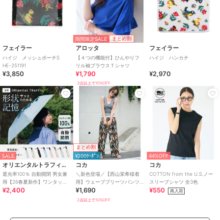
期間限定SALE
まとめ割
フェイラー
アロッタ
フェイラー
ハイジ メッシュポーチS
【４つの機能付】ひんやりフ
ハイジ ハンカチ
HE-251191
リル袖ブラウスＴシャツ
¥3,850
¥1,790
¥2,970
3点以上で10%OFF
まとめ割
SALE
¥200ｸｰﾎﾟﾝ
44%OFF
オリエンタルトラフィック
コカ
コカ
遮光率100％ 自動開閉 男女兼
＼新色登場／【西山茉希様着
COTTON from the U.S.ノー
用【26春夏新作】ワンタッチ
用】ウェーブプリーツパンツ
スリーブシャツ 全3色
¥2,400
¥1,690
¥550
晴雨兼用 折りたたみ傘 /G-
全12色 / セルフカット可能
再入荷
0601
2点以上で10%OFF