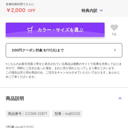
各種特典利用でさらに
￥2,000
OFF
特典内訳
カラー・サイズを選ぶ
7人
200円クーポン対象
8/11(火)まで
※こちらのお取引先取り寄せと表示されている商品は複数のサイトで在庫を共有しておりま
すので、同時にご注文があった場合、まれに売り切れとなってしまう事がございます。
この場合は売り切れ商品のみ、ご注文をキャンセルさせていただいております。あらかじ
めご了承くださいませ。
商品説明
商品番号：CC009-22871
型番：mq82325
[型番:mq82325]