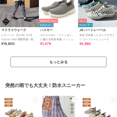
期間限定SALE
SALE
¥200ｸｰﾎﾟﾝ
¥500ｸｰﾎﾟﾝ
マドラスウォーク
ハスキー
JS ハートレーベル
レディース 【GORE-TEX】
onni ELAMA 「クイッポン」
本革 日本製 パンチングデザイ
madras Walk 通勤快適！軽量
と履ける快適 軽量 メッシュカ
ン コンフォートシューズ
¥19,800
¥1,479
¥5,980
スニーカー
ジュアルスリッポン
もっとみる
突然の雨でも大丈夫！防水スニーカー