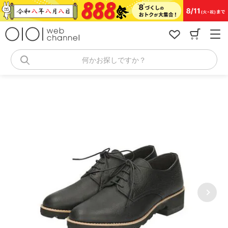
コ
ン
テ
ン
ツ
へ
何かお探しですか？
ス
キ
ッ
プ