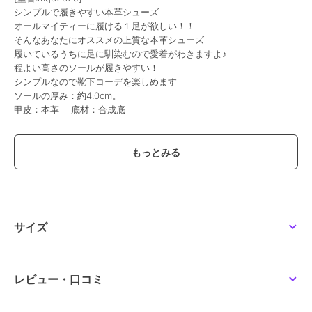
シンプルで履きやすい本革シューズ
オールマイティーに履ける１足が欲しい！！
そんなあなたにオススメの上質な本革シューズ
履いているうちに足に馴染むので愛着がわきますよ♪
程よい高さのソールが履きやすい！
シンプルなので靴下コーデを楽しめます
ソールの厚み：約4.0cm。
甲皮：本革 底材：合成底
・サイズ感の目安
XS-22.5ｃｍ S-23.0ｃｍ M-23.5ｃｍ L-24.0ｃｍ LL-24.5ｃｍ
※この商品は天然皮革を使用し、1足1足手作りで生産しております。
左右の仕上がりにバラつきが出る場合もございます
自然な風合いとハンドクラフト感をお楽しみください。
本革ですので、靴下などへの色移りにご注意ください。
サイズ
また、雨の日の着用はお避けください。
レビュー・口コミ
ブランド
マーレマーレ
ショップ
マーレマーレ