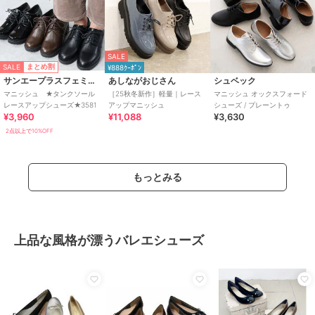
SALE
SALE
まとめ割
¥888ｸｰﾎﾟﾝ
サンエープラスフェミニン
あしながおじさん
シュベック
マニッシュ ★タンクソール
［25秋冬新作］軽量｜レース
マニッシュ オックスフォード
レースアップシューズ★3581
アップマニッシュ
シューズ / プレーントゥ
¥3,960
¥11,088
¥3,630
2点以上で10%OFF
もっとみる
上品な風格が漂うバレエシューズ