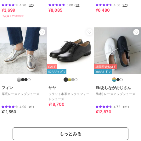
り】
4.20
5.00
4.50
（
5件
）
（
1件
）
（
2件
）
¥3,699
¥8,085
¥6,480
2点以上で10%OFF
SALE
期間限定SALE
¥2888ｸｰﾎﾟﾝ
¥888ｸｰﾎﾟﾝ
フィン
サヤ
ENあしながおじさん
厚底レースアップシューズ
フラット本革オックスフォー
防水│レースアップシューズ
ドシューズ
¥18,700
4.00
4.72
（
8件
）
（
11件
）
¥11,550
¥12,870
もっとみる