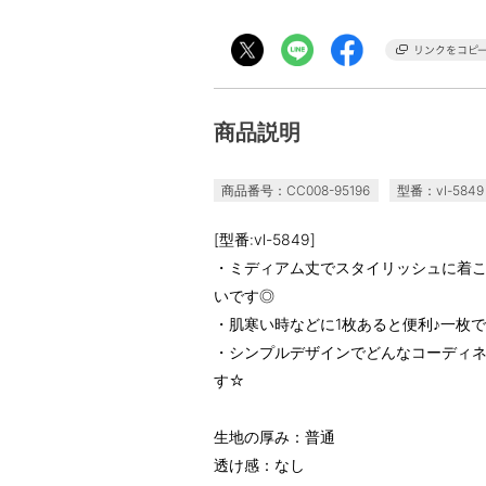
商品説明
商品番号：CC008-95196
型番：vl-5849
[型番:vl-5849]
・ミディアム丈でスタイリッシュに着
いです◎
・肌寒い時などに1枚あると便利♪一枚
・シンプルデザインでどんなコーディ
す☆
生地の厚み：普通
透け感：なし