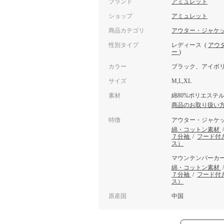
ブランド
アミュレット
ショップ
アミュレット
商品カテゴリ
アウター・ジャケ
性別タイプ
レディース
(
アウ
ー
)
カラー
ブラック、アイボ
サイズ
M,L,XL
素材
綿80%ポリエステル
商品のお取り扱い
特徴
アウター・ジャケ
綿・コットン素材
７分袖
/
フード付
ス）
マウンテンパーカ
綿・コットン素材
７分袖
/
フード付
ス）
原産国
中国