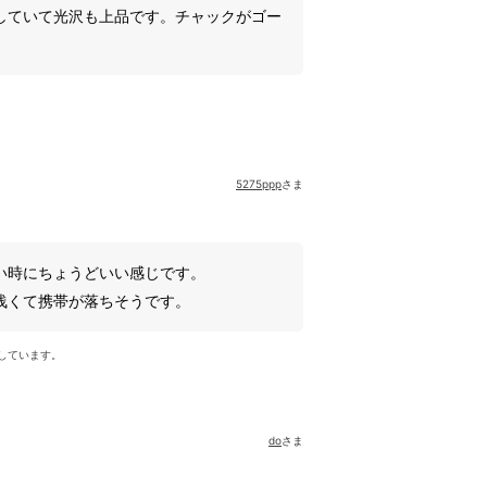
していて光沢も上品です。チャックがゴー
5275ppp
さま
い時にちょうどいい感じです。
浅くて携帯が落ちそうです。
しています。
do
さま