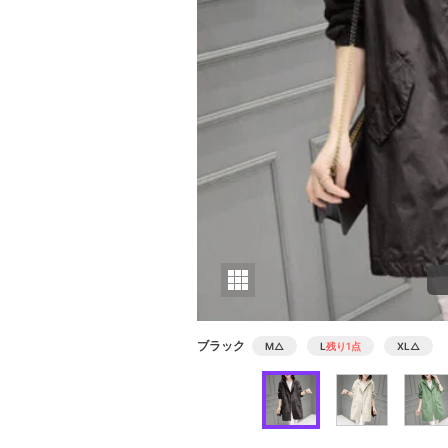
ブラック
M
△
L
残り1点
XL
△