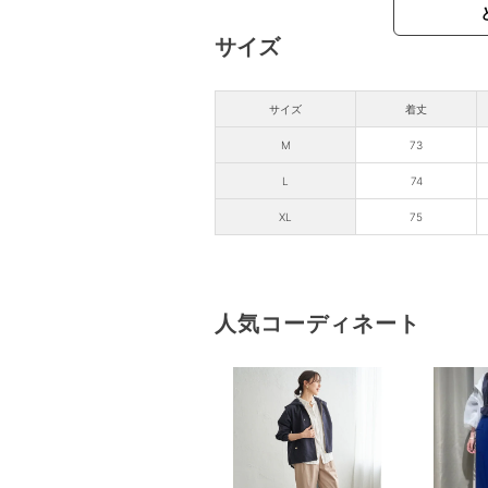
サイズ
サイズ
着丈
M
73
L
74
XL
75
人気コーディネート