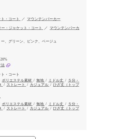
ット・コート
／
マウンテンパーカー
ター・ジャケット・コート
／
マウンテンパーカ
リー、グリーン、ピンク、ベージュ
20%
方法
ット・コート
/
ポリエステル素材
/
無地
/
ミドル丈
/
５分・
き
/
ストレート
/
カジュアル
/
ひざ丈（トップ
ー
/
ポリエステル素材
/
無地
/
ミドル丈
/
５分・
き
/
ストレート
/
カジュアル
/
ひざ丈（トップ