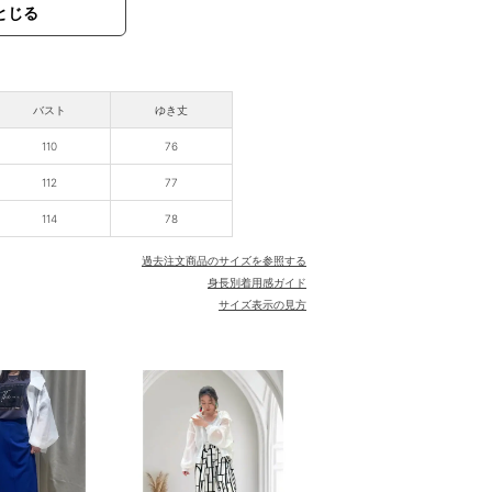
とじる
バスト
ゆき丈
110
76
112
77
114
78
過去注文商品のサイズを参照する
身長別着用感ガイド
サイズ表示の見方