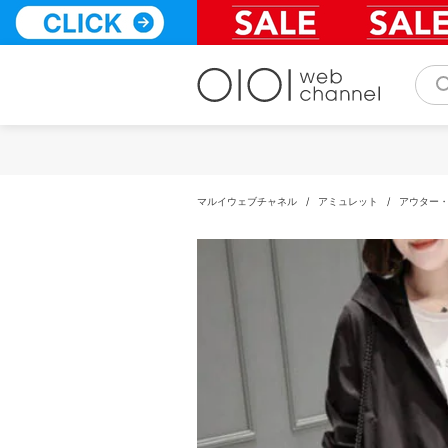
コ
ン
テ
ン
ツ
へ
ス
キ
ッ
プ
マルイウェブチャネル
/
アミュレット
/
アウター