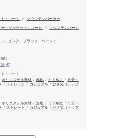
ット・コート
／
マウンテンパーカー
ター・ジャケット・コート
／
マウンテンパーカ
ーン、ピンク、ブラック、ベージュ
20%
方法
ット・コート
/
ポリエステル素材
/
無地
/
ミドル丈
/
５分・
き
/
ストレート
/
カジュアル
/
ひざ丈（トップ
ー
/
ポリエステル素材
/
無地
/
ミドル丈
/
５分・
き
/
ストレート
/
カジュアル
/
ひざ丈（トップ