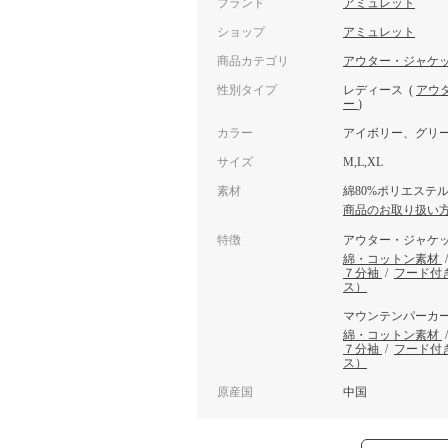
ブランド
アミュレット
ショップ
アミュレット
商品カテゴリ
アウター・ジャケ
性別タイプ
レディース
(
アウ
ー
)
カラー
アイボリー、グリ
サイズ
M,L,XL
素材
綿80%ポリエステル
商品のお取り扱い
特徴
アウター・ジャケ
綿・コットン素材
７分袖
/
フード付
ス）
マウンテンパーカ
綿・コットン素材
７分袖
/
フード付
ス）
原産国
中国