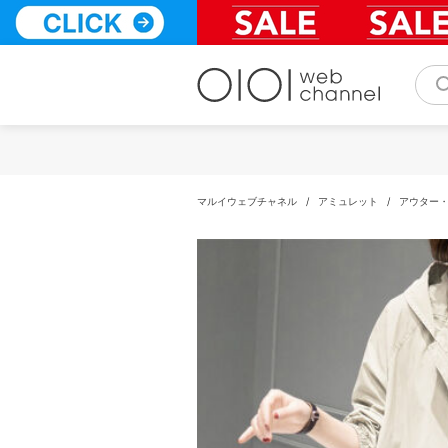
コ
ン
テ
ン
ツ
へ
ス
キ
ッ
プ
マルイウェブチャネル
/
アミュレット
/
アウター