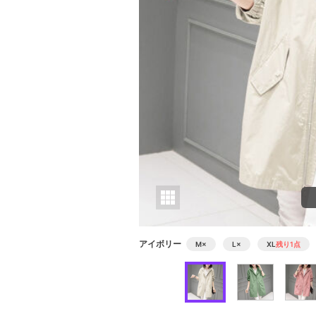
アイボリー
M
×
L
×
XL
残り1点