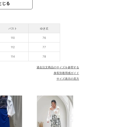
とじる
バスト
ゆき丈
110
76
112
77
114
78
過去注文商品のサイズを参照する
身長別着用感ガイド
サイズ表示の見方