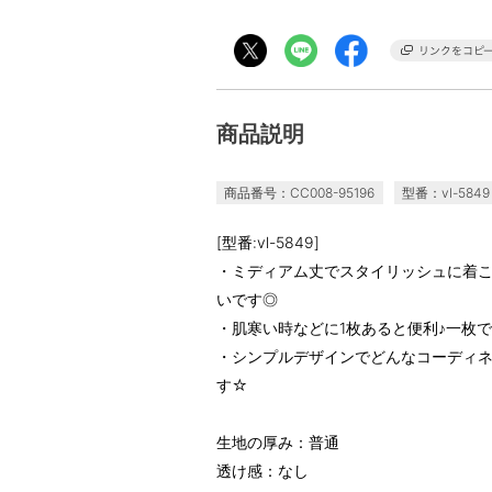
商品説明
商品番号：CC008-95196
型番：vl-5849
[型番:vl-5849]
・ミディアム丈でスタイリッシュに着
いです◎
・肌寒い時などに1枚あると便利♪一枚
・シンプルデザインでどんなコーディ
す☆
生地の厚み：普通
透け感：なし