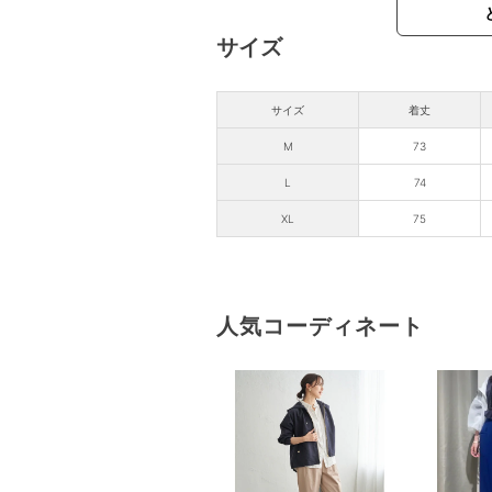
サイズ
サイズ
着丈
M
73
L
74
XL
75
人気コーディネート