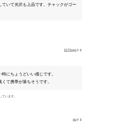
していて光沢も上品です。チャックがゴー
5275ppp
さま
い時にちょうどいい感じです。
浅くて携帯が落ちそうです。
しています。
do
さま