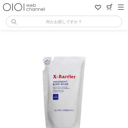
コ
ン
テ
ン
何かお探しですか？
ツ
へ
ス
キ
ッ
プ