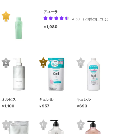
アユーラ
4.50
（
28件の口コミ
）
1,980
￥
オルビス
キュレル
キュレル
1,100
957
693
￥
￥
￥