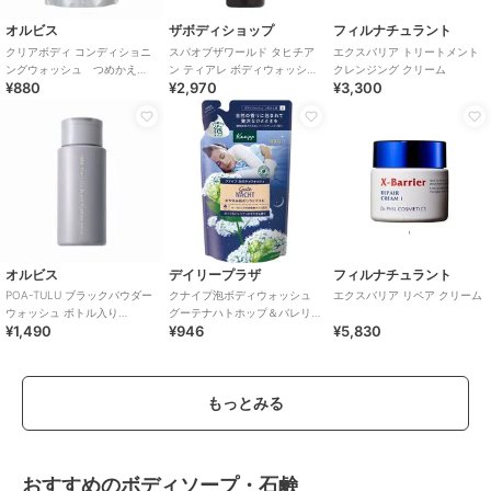
オルビス
ザボディショップ
フィルナチュラント
クリアボディ コンディショニ
スパオブザワールド タヒチア
エクスバリア トリートメント
ングウォッシュ つめかえ
ン ティアレ ボディウォッシュ
クレンジング クリーム
¥880
¥2,970
¥3,300
用 260mL
250mL
オルビス
デイリープラザ
フィルナチュラント
POA-TULU ブラックパウダー
クナイプ泡ボディウォッシュ
エクスバリア リペア クリーム
ウォッシュ ボトル入り
グーテナハトホップ＆バレリ
¥1,490
¥946
¥5,830
50g（酵素洗顔料）
アンの香りつめかえ用４００
ｇ
もっとみる
おすすめのボディソープ・石鹸