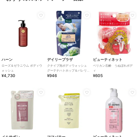
ハーン
デイリープラザ
ビューティネット
ローズ＆ゼラニウム ボディウ
クナイプ泡ボディウォッシュ
ペリカン石鹸 うぬぼれボデ
ォッシュ
グーテナハトホップ＆バレリ
ィ
¥4,730
¥946
¥605
アンの香りつめかえ用４００
ｇ
メルサボン
ママバター
ビューティネット