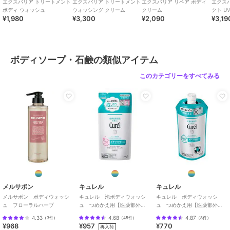
エクスバリア トリートメント
エクスバリア トリートメント
エクスバリア リペア ボディ
エクス
ボディ ウォッシュ
ウォッシング クリーム
クリーム
クト U
¥1,980
¥3,300
¥2,090
¥3,19
ボディソープ・石鹸の類似アイテム
このカテゴリーをすべてみる
メルサボン
キュレル
キュレル
メルサボン ボディウォッシ
キュレル 泡ボディウォッシ
キュレル ボディウォッシ
ュ フローラルハーブ
ュ つめかえ用【医薬部外
ュ つめかえ用【医薬部外
品】
品】
4.33
4.68
4.87
（
3件
）
（
45件
）
（
8件
）
¥968
¥957
¥770
再入荷