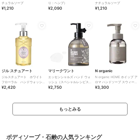
チュラルソープ
り：ヘンプ）
ナチュラルソープ
¥1,210
¥2,090
¥1,210
ジル スチュアート
マリークワント
N organic
ジルスチュアート ホワイト
エッセンシャルズ ハンド ウォ
N organic HOME ホイップ ア
フローラル ハンドウォッシ
ッシュ（スペシャルレシピス
ロマ ハンドソープ スウィート
¥2,420
¥2,750
¥3,300
ュ
の香り）
シトラスの香り
もっとみる
ボディソープ・石鹸の人気ランキング