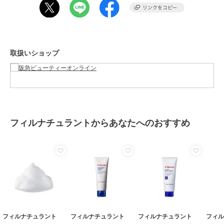
鹸
レディース
ボディケア
／
ボディソープ・石
鹸
カラー
-
取扱いショップ
サイズ
-
素材
-
商品のお取り扱い方法
原産国
-
フィルナチュラントからあなたへのおすすめ
フィルナチュラント
フィルナチュラント
フィルナチュラント
フィ