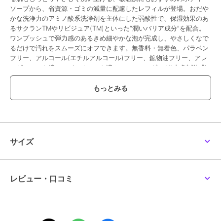
ソープから、省資源・ゴミの減量に配慮したレフィルが登場。おだや
かな洗浄力のアミノ酸系洗浄剤を主体にした弱酸性で、保湿効果のあ
るサクランTMやリビジュア(TM)といった“潤いバリア成分”を配合。
ワンプッシュで弾力感のあるきめ細やかな泡が完成し、やさしくなで
るだけで汚れをスムーズにオフできます。無香料・無着色、パラベン
フリー、アルコール(エチルアルコール)フリー、鉱物油フリー、アレ
ルギーテスト済み、パッチテスト済み、スティンギング(皮膚刺激感)
テスト済み(すべての方にアレルギーや皮膚刺激が起きない、刺激感が
ないというわけではありません)。＜ボディーウオッシュ・シャワージ
ェル／400ml／レフィル／1種＞
この商品は、不良品のみ返品を承ります
サイズ
ブランド
フィルナチュラント
ショップ
阪急ビューティーオンライン
商品カテゴリ
ボディケア
／
ボディソープ・石
レビュー・口コミ
鹸
性別タイプ
レディース
ボディケア
／
ボディソープ・石