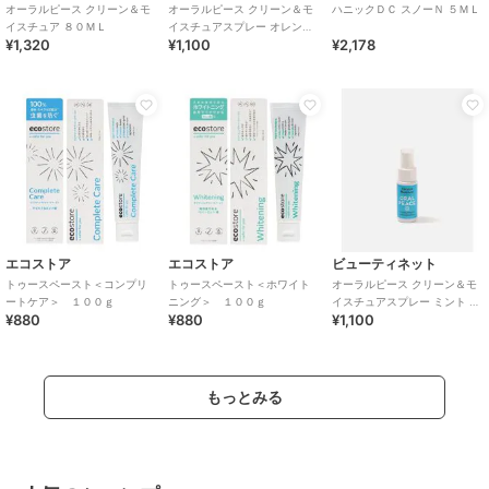
オーラルピース クリーン＆モ
オーラルピース クリーン＆モ
ハニックＤＣ スノーＮ ５ＭＬ
イスチュア ８０ＭＬ
イスチュアスプレー オレンジ
¥1,320
¥1,100
¥2,178
３０ＭＬ
エコストア
エコストア
ビューティネット
トゥースペースト＜コンプリ
トゥースペースト＜ホワイト
オーラルピース クリーン＆モ
ートケア＞ １００ｇ
ニング＞ １００ｇ
イスチュアスプレー ミント ３
¥880
¥880
¥1,100
０ＭＬ
もっとみる