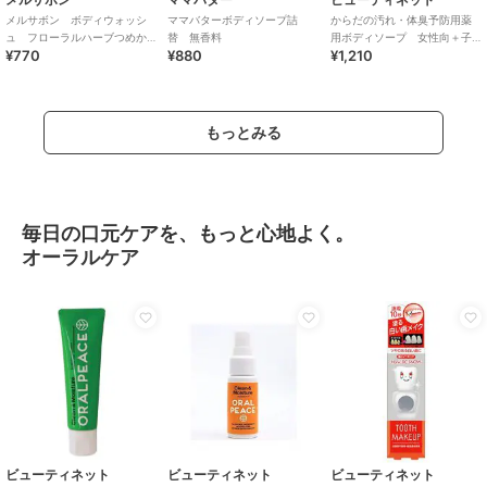
メルサボン ボディウォッシ
ママバターボディソープ詰
からだの汚れ・体臭予防用薬
ュ フローラルハーブつめか
替 無香料
用ボディソープ 女性向＋子
¥770
¥880
¥1,210
え
供
もっとみる
毎日の口元ケアを、もっと心地よく。
オーラルケア
ビューティネット
ビューティネット
ビューティネット