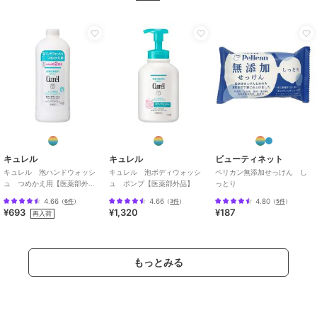
キュレル
キュレル
ビューティネット
キュレル 泡ハンドウォッシ
キュレル 泡ボディウォッシ
ペリカン無添加せっけん し
ュ つめかえ用【医薬部外
ュ ポンプ【医薬部外品】
っとり
品】
4.66
4.66
4.80
（
6件
）
（
3件
）
（
5件
）
¥693
¥1,320
¥187
再入荷
もっとみる