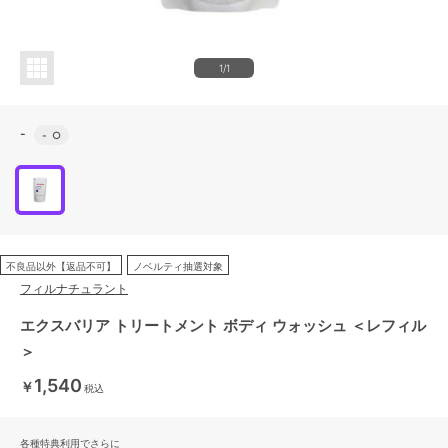
1/1
-
-
○
不良品以外【返品不可】
ノベルティ抽選対象
フィルナチュラント
エクスバリア トリートメント ボディ ウォッシュ ＜レフィル
＞
1,540
￥
税込
各種特典利用でさらに