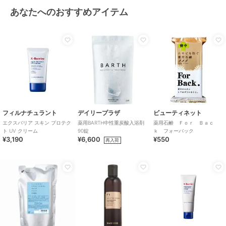
あなたへのおすすめアイテム
フィルナチュラント
デイリープラザ
ビューティネット
エクスバリア スキン プロテク
薬用BARTH中性重炭酸入浴剤
薬用石鹸 Ｆｏｒ Ｂａｃ
ト UV クリーム
90錠
ｋ フォーバック
¥3,190
¥6,600
¥550
再入荷