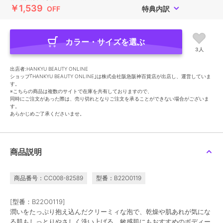
￥1,539
OFF
特典内訳
カラー・サイズを選ぶ
3人
出店者:HANKYU BEAUTY ONLINE
ショップ｢HANKYU BEAUTY ONLINE｣は株式会社阪急阪神百貨店が出店し、運営していま
す。
※こちらの商品は複数のサイトで在庫を共有しておりますので、
同時にご注文があった際は、売り切れとなりご注文を承ることができない場合がございま
す。
あらかじめご了承くださいませ。
商品説明
商品番号：CC008-82589
型番：B22O0119
[型番：B22O0119]
潤いをたっぷり抱え込んだクリーミィな泡で、乾燥や肌あれが気にな
る肌もしっとりやさしく洗い上げる、敏感肌にもおすすめのボディー