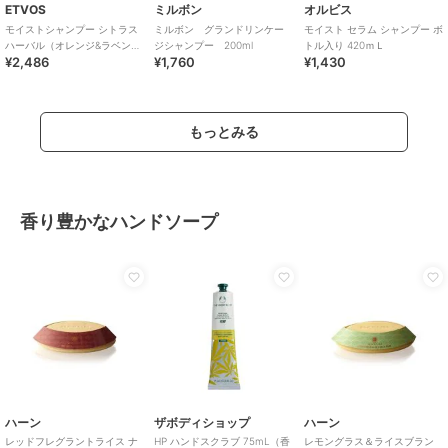
ETVOS
ミルボン
オルビス
モイストシャンプー シトラス
ミルボン グランドリンケー
モイスト セラム シャンプー ボ
ハーバル（オレンジ&ラベンダ
ジシャンプー 200ml
トル入り 420ｍＬ
¥2,486
¥1,760
¥1,430
ー）詰め替え用
もっとみる
香り豊かなハンドソープ
ハーン
ザボディショップ
ハーン
レッドフレグラントライス ナ
HP ハンドスクラブ 75mL（香
レモングラス＆ライスブラン