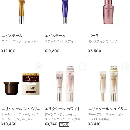
エピステーム
エピステーム
ポーラ
アイパーフェクトショットb
ステムサイエンスアイ
モイスティシモ ミルク
¥12,100
¥19,800
¥5,500
エリクシール シュペリエル
エリクシール ホワイト
エリクシール シュペリエル
トータルＶ ファーミングク
デーケアレボリューション
デーケアレボリューション
リーム （つけかえ用）
ブライトニング ｂａ(医薬部
ｂａ(医薬部外品)
¥10,450
¥3,740
¥3,410
外品)
再入荷