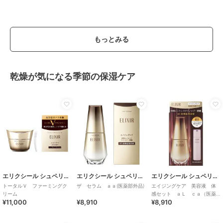
もっとみる
乾燥が気になる季節の保湿ケア
エリクシール シュペリエル
エリクシール シュペリエル
エリクシール シュペリエル
トータルＶ ファーミングク
ザ セラム ａａ(医薬部外品)
エイジングケア 美容液 体
リーム
感セット ａＬ ｃａ（医薬
¥11,000
¥8,910
¥8,910
部外品）