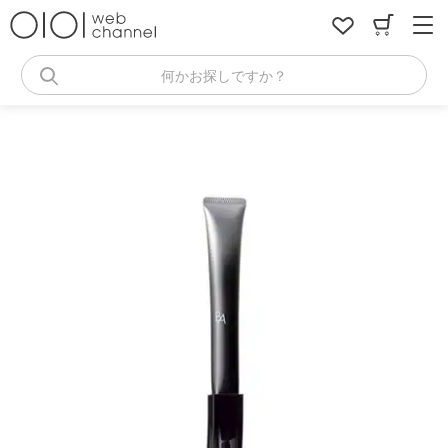
コ
ン
テ
ン
何かお探しですか？
ツ
へ
ス
キ
ッ
プ