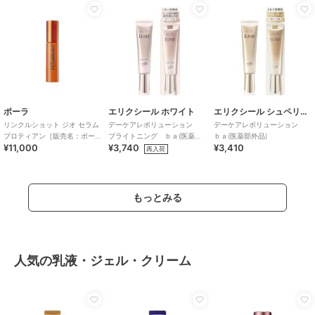
ポーラ
エリクシール ホワイト
エリクシール シュペリエル
リンクルショット ジオ セラム
デーケアレボリューション
デーケアレボリューション
プロティアン［販売名：ポー
ブライトニング ｂａ(医薬部
ｂａ(医薬部外品)
¥11,000
¥3,740
¥3,410
ラ WRS セラム N
外品)
再入荷
もっとみる
人気の乳液・ジェル・クリーム