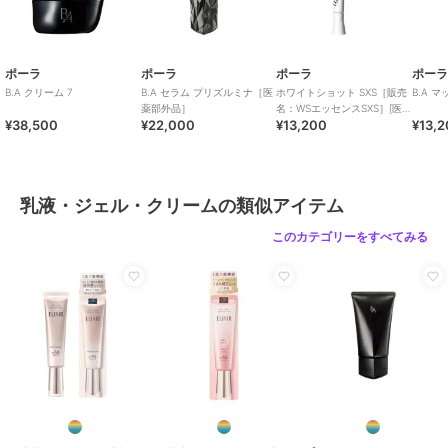
ポーラ
ポーラ
ポーラ
ポー
B.A クリーム 7
B.A セラム プリズルミナ［医
ホワイトショット SXS［販売
B.A 
薬部外品］
名：WSエッセンスSXS］[医
¥38,500
¥22,000
¥13,200
¥13,
薬部外品]
乳液・ジェル・クリームの類似アイテム
このカテゴリーをすべてみる