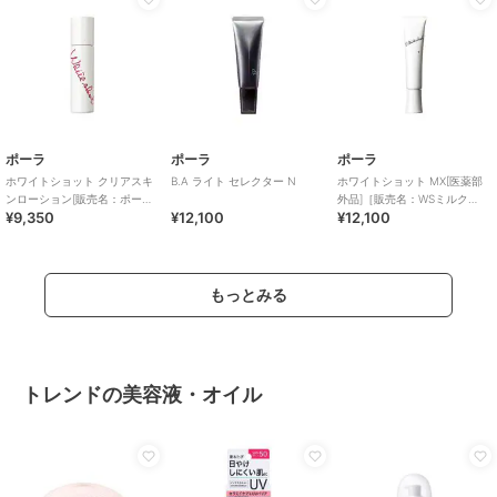
ポーラ
ポーラ
ポーラ
ホワイトショット クリアスキ
B.A ライト セレクター N
ホワイトショット MX[医薬部
ンローション[販売名：ポーラ
外品]［販売名：WSミルク
¥9,350
¥12,100
¥12,100
WSクリアスキ
MX］
もっとみる
トレンドの美容液・オイル