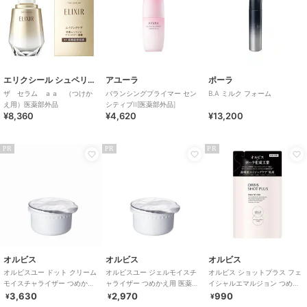
エリクシール シュペリエル
アユーラ
ポーラ
ザ セラム ａａ （つけか
バランシングプライマー セン
B.A ミルク フォーム
え用）医薬部外品
シティブII[医薬部外品]
¥8,360
¥4,620
¥13,200
PR
PR
PR
オルビス
オルビス
オルビス
オルビスユー ドット クリーム
オルビスユー ジェルモイスチ
オルビス ショットプラス フェ
モイスチャライザー つめかえ
ャライザー つめかえ用 医薬部
イシャルエマルジョン つめか
用 医薬部外品
外品
え用 80mL
3,630
2,970
990
¥
¥
¥