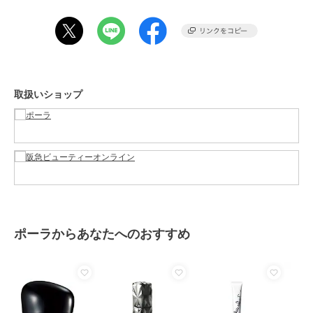
商品カテゴリ
スキンケア
／
乳液・ジェル・ク
リーム
性別タイプ
レディース
スキンケア
／
乳液・ジェル・ク
リーム
取扱いショップ
カラー
-
サイズ
-
素材
-
商品のお取り扱い方法
原産国
-
ポーラからあなたへのおすすめ