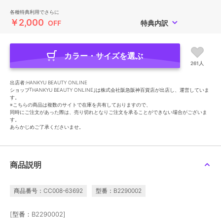
各種特典利用でさらに
￥2,000
OFF
特典内訳
カラー・サイズを選ぶ
261人
出店者:HANKYU BEAUTY ONLINE
ショップ｢HANKYU BEAUTY ONLINE｣は株式会社阪急阪神百貨店が出店し、運営していま
す。
※こちらの商品は複数のサイトで在庫を共有しておりますので、
同時にご注文があった際は、売り切れとなりご注文を承ることができない場合がございま
す。
あらかじめご了承くださいませ。
商品説明
商品番号：CC008-63692
型番：B2290002
[型番：B2290002]