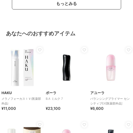
もっとみる
あなたへのおすすめアイテム
HAKU
ポーラ
アユーラ
メラノフォーカスＩＶ(医薬部
B.A ミルク 7
バランシングプライマー セン
外品)
シティブEX[医薬部外品]
¥11,000
¥23,100
¥6,600