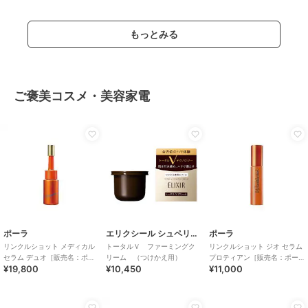
もっとみる
ご褒美コスメ・美容家電
ポーラ
エリクシール シュペリエル
ポーラ
リンクルショット メディカル
トータルＶ ファーミングク
リンクルショット ジオ セラム
セラム デュオ［販売名：ポー
リーム （つけかえ用）
プロティアン［販売名：ポー
¥19,800
¥10,450
¥11,000
ラ リンクルシ
ラ WRS セラム N