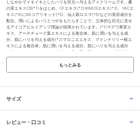
しなやかでイキイキとしたハリを目元へ与えるアイクリームです。桑
の実エキスCB(*1)をはじめ、CFエキス(*2)やMUSエキス(*3)、YACエ
キス(*4)にBAコアリキッド(*5)、仙人穀ロスマ(*6)などの美容成分を
配合。潤いによるハリとつやをもたらすことで、立体的な目元に見せ
るアイコアビルドアップ理論が採用されています。(*1)マグワ果実エ
キス、アーチチョーク葉エキスによる複合体。肌に潤いを与える成
分。肌にハリを与える成分(*2)マロニエエキス、マドンナリリー根エ
キスによる複合体。肌に潤いを与える成分。肌にハリを与える成分
(*3)チョウジエキス、オトギリソウ花／葉／茎エキスによる複合体。
肌に潤いを与える成分。肌にハリを与える成分(*4)ヨモギエキス。肌
に潤いを与える成分(*5)イガイグリコーゲン、ヘチマエキス、チョウ
ジエキス、イザヨイバラエキス、加水分解コンキオリンによる複合
体。肌に潤いを与える成分。肌にハリを与える成分(*6)センニンコク
種子エキス、セージ葉エキスによる複合体。肌に潤いを与える成分。
肌にハリを与える成分＜目元用クリーム／26g／1種＞
サイズ
この商品は、不良品のみ返品を承ります
ブランド
ポーラ
レビュー・口コミ
ショップ
ポーラ
／
阪急ビューティーオン
ライン