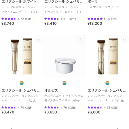
エリクシール ホワイト
エリクシール シュペリエル
ポーラ
デーケアレボリューション
デーケアレボリューション
B.A マッサージクリーム
ブライトニング ＋ ｂａ(医
トーンアップ ＳＰ＋ ａａ
薬部外品)
4.72
4.61
5.00
（
69件
）
（
130件
）
（
4件
）
¥3,740
¥3,410
¥13,200
エリクシール シュペリエル
オルビス
エリクシール シュペリエル
レチノパワー リンクルクリ
オルビスユー ドット クリーム
レチノパワー リンクルクリ
ーム ｂａ Ｌ つけかえ
モイスチャライザー つめかえ
ーム ｂａ Ｓ （15g）医薬
用 （レフィル）医薬部外品
用 医薬部外品
部外品
4.70
4.76
4.55
（
34件
）
（
152件
）
（
45件
）
¥8,470
¥3,630
¥6,600