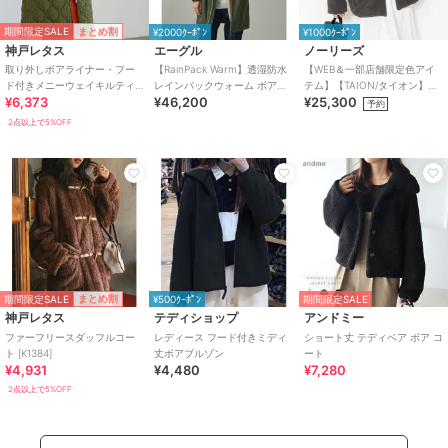
期間限定SALE
まとめ割
¥2000ｸｰﾎﾟﾝ
¥1000ｸｰﾎﾟﾝ
神戸レタス
エーグル
ノーリーズ
取り外しボアライナー・フー
【RainPack Warm】透湿防水
【WEB＆一部店舗限定色アイ
ド付きメニーウェイキルティ
レインパックウォーム ボアロ
テム】【TAION/タイオン】ボ
¥6,373
¥46,200
¥25,300
ング中綿コート [K1153]
ングジャケット
ア×ダウンフーミドル丈ダウン
予約
(リバーシブ
2点以上で5%OFF
期間限定SALE
まとめ割
¥500ｸｰﾎﾟﾝ
期間限定SALE
神戸レタス
テディショップ
アンドミー
ファーフリースダッフルコー
レディース フード付きミディ
ショート丈 テディベア ボア コ
ト [K1384]
丈ボアブルゾン
ート
¥4,931
¥4,480
¥7,280
2点以上で5%OFF