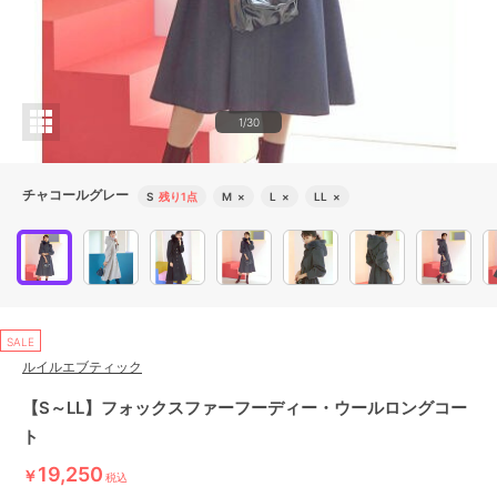
1/30
チャコールグレー
S
残り1点
M
×
L
×
LL
×
SALE
ルイルエブティック
【S～LL】フォックスファーフーディー・ウールロングコー
ト
19,250
￥
税込