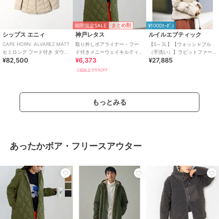
期間限定SALE
まとめ割
¥1000ｸｰﾎﾟﾝ
シップス エニィ
神戸レタス
ルイルエブティック
CAPE HORN: ALVAREZ MATT
取り外しボアライナー・フー
【S～3L】【ウォッシャブル
セミロング フード付き ダウン
ド付きメニーウェイキルティ
（手洗い）】ラビットファー
¥82,500
¥6,373
¥27,885
コート
ング中綿コート [K1153]
フードショートダウンジャケ
ット
2点以上で5%OFF
もっとみる
あったかボア・フリースアウター