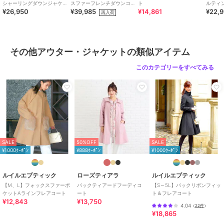
シャーリングダウンジャケッ
スファーフレンチダウンコー
ト
ルティ
¥26,950
¥39,985
¥14,861
¥22,
ト
ト
再入荷
ショップ
ルイルエブティック
商品カテゴリ
アウター・ジャケット・コート
／
その他アウター・ジャケット
その他アウター・ジャケットの類似アイテム
性別タイプ
レディース
アウター・ジャケット・コート
このカテゴリーをすべてみる
／
その他アウター・ジャケット
カラー
チャコールグレー、杢グレー、ブ
ラック
サイズ
S,M,L,LL
素材
表地 ポリエステル55％、ウール
30％、レーヨン6％、コットン
SALE
50%OFF
SALE
4％、アクリル3％、ナイロン2％
¥1000ｸｰﾎﾟﾝ
¥888ｸｰﾎﾟﾝ
¥1000ｸｰﾎﾟﾝ
裏地 ポリエステル100％
ルイルエブティック
ローズティアラ
ルイルエブティック
【M、L】フォックスファーポ
バックティアードフーディコ
【S～5L】バックリボンフィッ
商品のお取り扱い方法
ケットAラインフレアコート
ート
ト＆フレアコート
¥12,843
¥13,750
4.04
（
22件
）
お手入れ
ドライ
¥18,865
特徴
アウター・ジャケット・コート