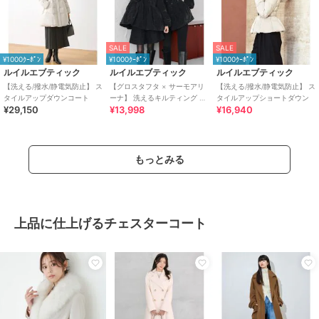
SALE
SALE
¥1000ｸｰﾎﾟﾝ
¥1000ｸｰﾎﾟﾝ
¥1000ｸｰﾎﾟﾝ
ルイルエブティック
ルイルエブティック
ルイルエブティック
【洗える/撥水/静電気防止】 ス
【グロスタフタ × サーモアリ
【洗える/撥水/静電気防止】 ス
タイルアップダウンコート
ーナ】 洗えるキルティング フ
タイルアップショートダウン
¥29,150
¥13,998
¥16,940
ーディーショートコート(パー
ル/リボン)
もっとみる
上品に仕上げるチェスターコート