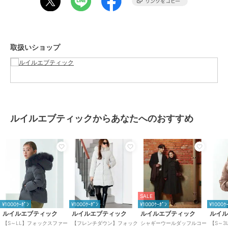
前後身頃と袖に入ったタックはデザインポイントになり、立体感が生
まれます。
・フォックスファー
取扱いショップ
フード口には、ボリュームのあるリアルファーを使用。
（釦で取り外しが可能です）
・ドローストリング
ウエスト内側にあるゴム仕様のドローストリングでシルエットの調整
が可能。
ルイルエブティックからあなたへのおすすめ
・生地
すべやかで、柔らかな肌ざわりのウール混生地
・ファー（フード口部分）
リアルフォックスファーを使用
・裏地
厚地のツイルを使用
SALE
¥1000ｸｰﾎﾟﾝ
¥1000ｸｰﾎﾟﾝ
¥1000ｸｰﾎﾟﾝ
¥1000ｸ
ルイルエブティック
ルイルエブティック
ルイルエブティック
ルイ
【S～LL】フォックスファー
【フレンチダウン】フォック
シャギーウールダッフルコー
【S～
ブランド
ルイルエブティック