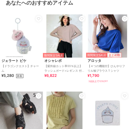
あなたへのおすすめアイテム
期間限定SALE
まとめ割
期間限定SALE
ジェラート ピケ
オシャレボ
アロッタ
【ドラゴンクエスト】チャー
【紫外線カット率99％以上】
【４つの機能付】ひんやりフ
ム
ラッシュガード×レギンス 付
リル袖ブラウスＴシャツ
¥5,280
¥6,822
¥1,790
き タンキニ
新着
3点以上で10%OFF