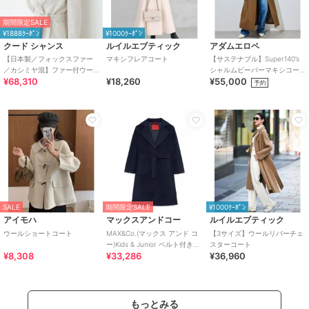
期間限定SALE
¥1888ｸｰﾎﾟﾝ
¥1000ｸｰﾎﾟﾝ
クード シャンス
ルイルエブティック
アダムエロペ
【日本製／フォックスファー
マキシフレアコート
【サステナブル】Super140’s
／カシミヤ混】ファー付ウー
シャルムビーバーマキシコー
¥68,310
¥18,260
¥55,000
ルコート
ト
予約
SALE
期間限定SALE
¥1000ｸｰﾎﾟﾝ
アイモハ
マックスアンドコー
ルイルエブティック
ウールショートコート
MAX&Co.(マックス アンド コ
【3サイズ】ウールリバーチェ
ー)Kids & Junior ベルト付きチ
スターコート
¥8,308
¥33,286
¥36,960
ェスターコート
もっとみる