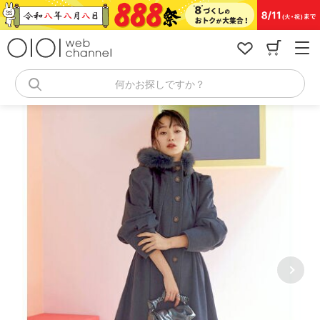
コ
ン
テ
ン
ツ
へ
何かお探しですか？
ス
キ
ッ
プ