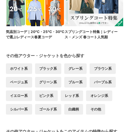
気温別コーデ｜20℃・25℃・30℃
スプリングコート特集｜レディー
で選ぶレディース春夏コーデ
ス・メンズ 春コート人気順
その他アウター・ジャケットを色から探す
ホワイト系
ブラック系
グレー系
ブラウン系
ベージュ系
グリーン系
ブルー系
パープル系
イエロー系
ピンク系
レッド系
オレンジ系
シルバー系
ゴールド系
白織柄
その他
その他アウター・ジャケットをこのアイテムの特徴から探す