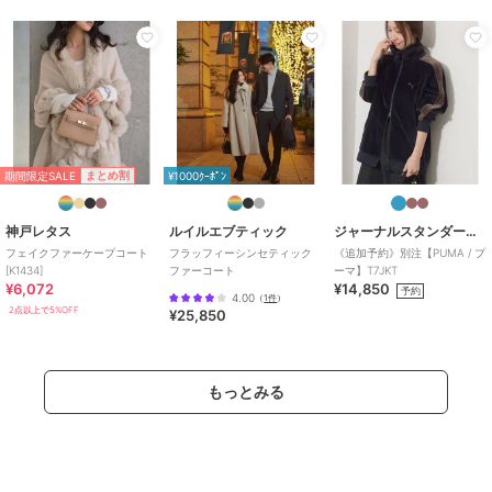
ファー・毛皮（フェイク含む）
/
無地
/
ミドル丈
/
ロング・マキ
シ丈
/
５分・７分袖
/
長袖
/
L
L･13号以上あり
/
S･7号以下あり
/
大きいサイズあり
/
ファー/ボ
ア付き
/
フィット＆フレア
/
ロ
ング・マキシ丈
期間限定SALE
まとめ割
¥1000ｸｰﾎﾟﾝ
その他アウター・ジャケット
ファー・毛皮（フェイク含む）
/
神戸レタス
ルイルエブティック
ジャーナルスタンダード レリューム
無地
/
ミドル丈
/
ロング・マキ
フェイクファーケープコート
フラッフィーシンセティック
《追加予約》別注【PUMA / プ
シ丈
/
５分・７分袖
/
長袖
/
L
[K1434]
ファーコート
ーマ】T7JKT
L･13号以上あり
/
S･7号以下あり
¥6,072
¥14,850
予約
4.00
（
1件
）
/
大きいサイズあり
/
ファー/ボ
2点以上で5%OFF
¥25,850
ア付き
/
フィット＆フレア
/
ロ
ング・マキシ丈
原産国
中国製
もっとみる