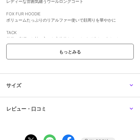
レディーな雰囲気纏うウールロングコート
FOX FUR HOODIE
ボリュームたっぷりのリアルファー使いで顔周りを華やかに
TACK
前後の身頃とお袖に入った立体的なタックがデザインポイントに。
デイリーからデートやお出掛けにも大活躍してくれるレディーライク
コート
【ディティール】
サイズ
贅沢なフレア分量が美しいシルエットを生むウールコート。
肩のギャザー袖のタックで作るボリュームスリーブに、ウエストを絞
ったフィット＆フレアスタイルは、より女性らしくレディーな雰囲気
を作り出します。
レビュー・口コミ
・ポケット
両サイドに目立ちにくいシームポケット付き。
・タック