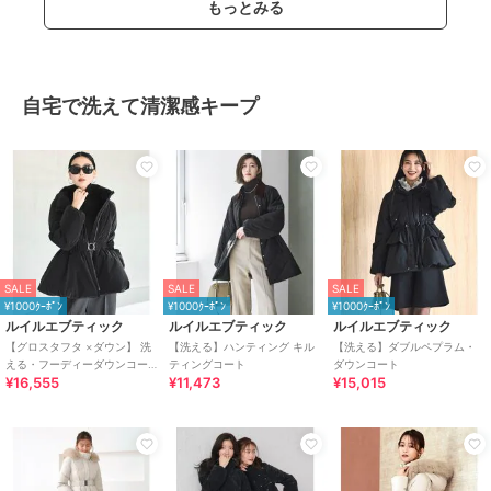
もっとみる
自宅で洗えて清潔感キープ
SALE
SALE
SALE
¥1000ｸｰﾎﾟﾝ
¥1000ｸｰﾎﾟﾝ
¥1000ｸｰﾎﾟﾝ
ルイルエブティック
ルイルエブティック
ルイルエブティック
【グロスタフタ ×ダウン】 洗
【洗える】ハンティング キル
【洗える】ダブルペプラム・
える・フーディーダウンコー
ティングコート
ダウンコート
¥16,555
¥11,473
¥15,015
ト(共生地ゴムベルト付き)