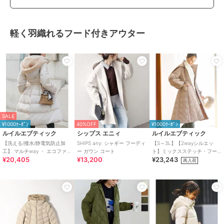
軽く羽織れるフード付きアウター
SALE
¥1000ｸｰﾎﾟﾝ
40%OFF
¥1000ｸｰﾎﾟﾝ
ルイルエブティック
シップス エニィ
ルイルエブティック
【洗える/撥水/静電気防止加
SHIPS any: シャギー フーディ
【S～3L】【2wayシルエッ
工】 マルチway ・ エコファー
ー ガウン コート
ト】ミックスステッチ・フー
¥20,405
¥13,200
¥23,243
フード ロングダウンコート(ベ
ディーパテッドコート
再入荷
ルト付き