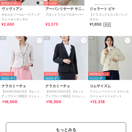
期間限定SALE
35%OFF
ヴィヴィアン
アーバンリサーチ サニーレーベル
ジェラート ピケ
やわらかソールレースアップ
フロントフリルプルオーバー
【ドラゴンクエスト】ハンド
スニーカーサンダル
タオル
¥2,690
¥3,575
¥1,650
新着
PR
PR
PR
50%OFF
50%OFF
期間限定SALE
¥888ｸｰﾎﾟﾝ
¥888ｸｰﾎﾟﾝ
¥1000ｸｰﾎﾟﾝ
ナラカミーチェ
ナラカミーチェ
コムサイズム
【NARACAMICIE】【セット
【NARACAMICIE】【セット
ファンシーツイード ステンカ
アップスーツ対応】ストレッ
アップスーツ対応】ストレッ
ラーショートジャケット
チダブルクロススタンドカラ
チダブルクロステーラードジ
16,500
16,500
13,318
¥
¥
¥
ージャケット
ャケット
もっとみる