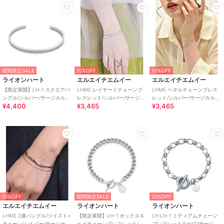
期間限定SALE
10%OFF
10%OFF
ライオンハート
エルエイチエムイー
エルエイチエムイー
【限定展開】LH-1 スクエアバ
LHME レイヤードチェーンブ
LHME ペタルチェーンブレス
ングル/シルバー/サージカルス
レスレット/シルバー/サージカ
レット/シルバー/サージカルス
¥4,400
¥3,465
¥3,465
テンレス 金属アレルギー対応
ルステンレス 金属アレルギー
テンレス 金属アレルギー対応
対応
10%OFF
期間限定SALE
30%OFF
エルエイチエムイー
ライオンハート
ライオンハート
LHME 2連バングル/ツイスト×
【限定展開】LH-1 ボックスキ
LH LH-1 ミディアムチェーン
チェーン/シルバー/サージカル
ヘイチェーンブレスレット/サ
ブレスレット/typeD/サージカ