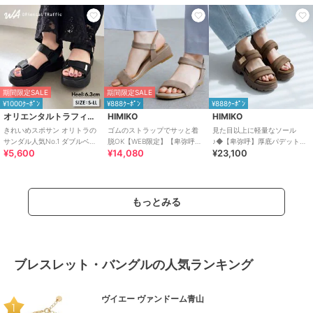
期間限定SALE
期間限定SALE
¥1000ｸｰﾎﾟﾝ
¥888ｸｰﾎﾟﾝ
¥888ｸｰﾎﾟﾝ
オリエンタルトラフィック
HIMIKO
HIMIKO
きれいめスポサン オリトラの
ゴムのストラップでサッと着
見た目以上に軽量なソール
サンダル人気No.1 ダブルベル
脱OK【WEB限定】【卑弥呼
♪◆【卑弥呼】厚底パデットサ
¥5,600
¥14,080
¥23,100
ト スポーツサンダル /42207
26SS】ゴムストラップサンダ
ンダル/661201
ル/661250
もっとみる
ブレスレット・バングルの人気ランキング
ヴイエー ヴァンドーム青山