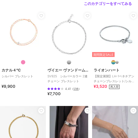
このカテゴリーをすべてみる
期間限定SALE
カナル４℃
ヴイエー ヴァンドーム青山
ライオンハート
シルバー ブレスレット
SV925 シルバーカラー 2連
【限定展開】LH-1ベネチアン
チェーン ブレスレット
チェーンブレスレット/シルバ
¥9,900
¥3,520
ー/Mサイズ/ステンレス金属ア
再入荷
4.41
（
17件
）
レルギー対応
¥7,700