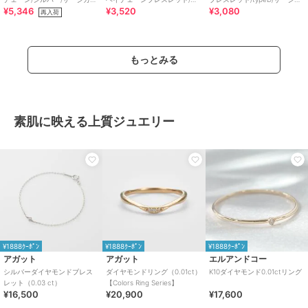
¥5,346
¥3,520
¥3,080
ステンレス 金属アレルギー対
ージカルステンレス金属アレ
ルステンレス 金属アレルギー
再入荷
応
ルギー対応
対応
もっとみる
素肌に映える上質ジュエリー
¥1888ｸｰﾎﾟﾝ
¥1888ｸｰﾎﾟﾝ
¥1888ｸｰﾎﾟﾝ
アガット
アガット
エルアンドコー
シルバーダイヤモンドブレス
ダイヤモンドリング（0.01ct）
K10ダイヤモンド0.01ctリング
レット（0.03 ct）
【Colors Ring Series】
¥16,500
¥20,900
¥17,600