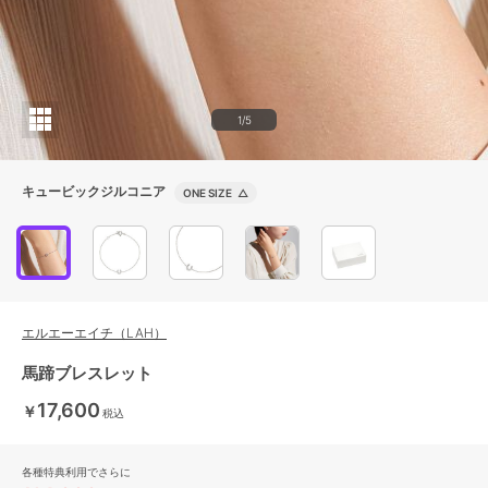
1/5
キュービックジルコニア
ONE SIZE
△
エルエーエイチ（LAH）
馬蹄ブレスレット
17,600
￥
税込
各種特典利用でさらに