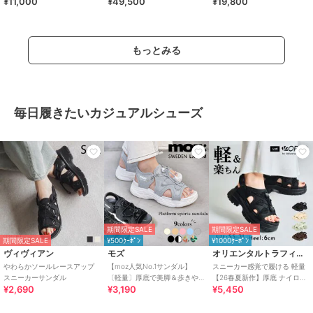
¥11,000
¥49,500
¥19,800
輪）※ピンキーサイズあり
もっとみる
毎日履きたいカジュアルシューズ
期間限定SALE
期間限定SALE
期間限定SALE
¥500ｸｰﾎﾟﾝ
¥1000ｸｰﾎﾟﾝ
ヴィヴィアン
モズ
オリエンタルトラフィック
やわらかソールレースアップ
【moz人気No.1サンダル】
スニーカー感覚で履ける 軽量
スニーカーサンダル
〔軽量〕厚底で美脚＆歩きや
【26春夏新作】厚底 ナイロン
¥2,690
¥3,190
¥5,450
すい！疲れにくいフィット感
スポーツサンダル /OT3232
のスポーツサンダル