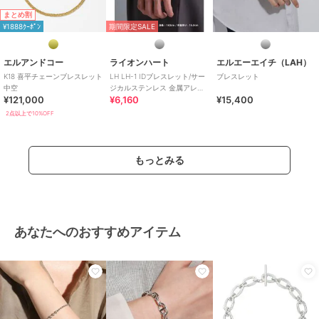
まとめ割
¥1888ｸｰﾎﾟﾝ
期間限定SALE
エルアンドコー
ライオンハート
エルエーエイチ（LAH）
K18 喜平チェーンブレスレット
LH LH-1 IDブレスレット/サー
ブレスレット
中空
ジカルステンレス 金属アレル
¥121,000
¥6,160
¥15,400
ギー対応
2点以上で10%OFF
もっとみる
あなたへのおすすめアイテム