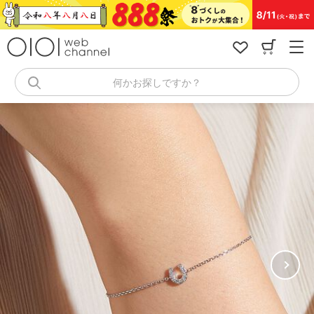
コ
ン
テ
ン
ツ
へ
何かお探しですか？
ス
キ
ッ
プ