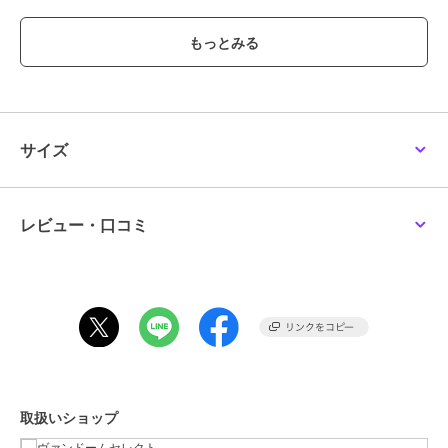
※配送の都合上、リボンはお付けしておりません。
商品は、品質保持のためビニール製のチャック付き袋にお入れした
後、ボックスでお包みいたします。
また、付属品は画像のものと異なる場合がございますので予めご了
承ください。
※パッケージについては予告なく変更になる場合があります。
【価格改定のお知らせ】
サイズ
こちらの商品は2026年8月4日から価格改定を実施させていただきま
す。
お届けする商品についているタグが旧価格の場合がございますが
現在表示されているサイト表示価格が正しい販売価格です。
レビュー・口コミ
予めご了承いただきますよう、お願い申し上げます。
ブランド
エルエーエイチ（LAH）
ショップ
ヴァンドームセレクト
商品カテゴリ
アクセサリー・ヘアアクセサリー
／
ブレスレット・バングル
取扱いショップ
性別タイプ
レディース
アクセサリー・ヘアアクセサリー