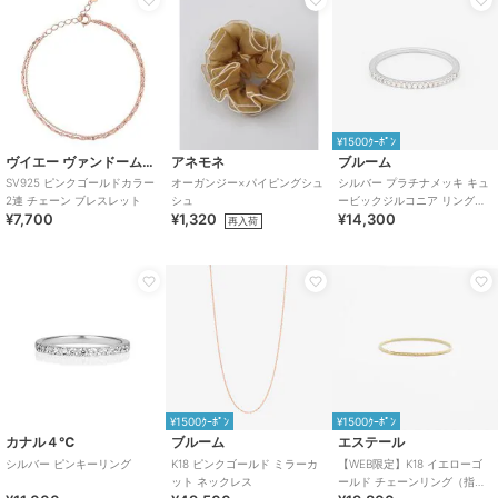
¥1500ｸｰﾎﾟﾝ
ヴイエー ヴァンドーム青山
アネモネ
ブルーム
SV925 ピンクゴールドカラー
オーガンジー×パイピングシュ
シルバー プラチナメッキ キュ
2連 チェーン ブレスレット
シュ
ービックジルコニア リング
¥7,700
¥1,320
¥14,300
（指輪）※ピンキーサイズあり
再入荷
¥1500ｸｰﾎﾟﾝ
¥1500ｸｰﾎﾟﾝ
カナル４℃
ブルーム
エステール
シルバー ピンキーリング
K18 ピンクゴールド ミラーカ
【WEB限定】K18 イエローゴ
ット ネックレス
ールド チェーンリング（指