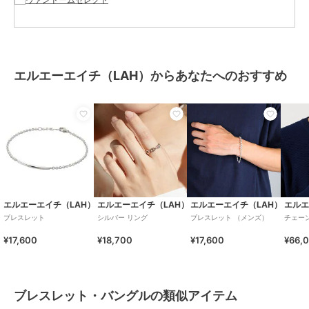
／
ブレスレット・バングル
カラー
キュービックジルコニア
サイズ
ONE SIZE
素材
シルバー925（ロジウムメッ
エルエーエイチ（LAH）からあなたへのおすすめ
キ）、キュービックジルコニア
商品のお取り扱い方法
特徴
アクセサリー・ヘアアクセサリー
シルバー系
/
その他モチーフアク
セ
/
シルバー925
/
ジルコニア
/
パーティー・結婚式・二次会
/
セ
レモニー・入学式・卒業式
エルエーエイチ（LAH）
エルエーエイチ（LAH）
エルエーエイチ（LAH）
エルエ
ブレスレット
シルバー リング
ブレスレット （メンズ）
チェー
ブレスレット・バングル
シルバー系
/
その他モチーフアク
¥17,600
¥18,700
¥17,600
¥66,
セ
/
シルバー925
/
ジルコニア
/
パーティー・結婚式・二次会
/
セ
レモニー・入学式・卒業式
ブレスレット・バングルの類似アイテム