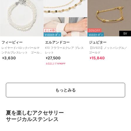
20%OFF
まとめ割
¥1888ｸｰﾎﾟﾝ
¥888ｸｰﾎﾟﾝ
フィービィー
エルアンドコー
ジュピター
レイヤードバロックパールマ
K10 フラワーエクレア ブレス
【SV925】ノットバングル／
ンテルブレスレット ゴール
レット
ゴールド
ド
3,630
27,500
15,840
¥
¥
¥
2点以上で10%OFF
もっとみる
夏を楽しむアクセサリー
サージカルステンレス