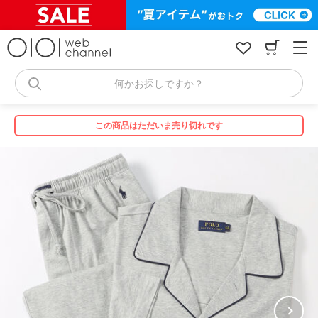
コ
ン
テ
ン
ツ
へ
何かお探しですか？
ス
キ
ッ
この商品はただいま売り切れです
プ