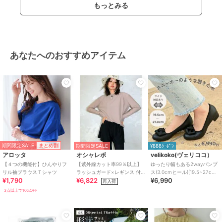
もっとみる
あなたへのおすすめアイテム
期間限定SALE
まとめ割
期間限定SALE
¥888ｸｰﾎﾟﾝ
アロッタ
オシャレボ
velikoko(ヴェリココ）
【４つの機能付】ひんやりフ
【紫外線カット率99％以上】
ゆったり幅もある2wayパンプ
リル袖ブラウスＴシャツ
ラッシュガード×レギンス 付
ス(3.0cmヒール)[19.5~27cm]
¥1,790
¥6,822
¥6,990
き タンキニ
ラクチンきれいシューズ
再入荷
3点以上で10%OFF