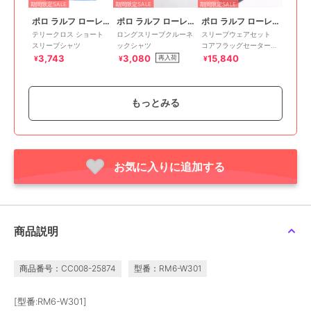
期間限定SALE
期間限定SALE
期間限定SALE
ポロ ラルフ ローレン
ポロ ラルフ ローレン
ポロ ラルフ ローレン
テリークロス ショート
ロングスリーブクルーネ
スリープウェアセット
スリーブシャツ
ックシャツ
コアフラッグセーターベ
ア
3,743
3,080
15,840
再入荷
¥
¥
¥
もっとみる
お気に入りに追加する
期間限定SALE
期間限定SALE
期間限定SALE
ポロ ラルフ ローレン
ポロ ラルフ ローレン
ポロ ラルフ ローレン
メッシュピケ クルーネ
ショートスリーブクルー
スリープショートパンツ
ック ショートスリーブ
ネック ロゴプリント
7,425
¥
シャツ
7,920
6,930
¥
¥
商品説明
商品番号：CC008-25874
型番：RM6-W301
[型番:RM6-W301]