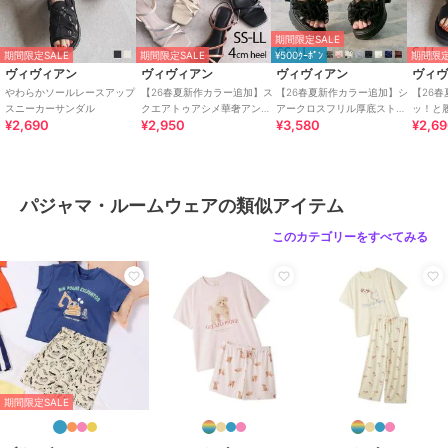
期間限定SALE
期間限定SALE
期間限定SALE
¥500ｸｰﾎﾟﾝ
期間限定
ヴィヴィアン
ヴィヴィアン
ヴィヴィアン
ヴィ
期間限定SALE
期間限定SALE
期間限定SALE
やわらかソールレースアップ
【26春夏新作カラー追加】ス
【26春夏新作カラー追加】シ
【26
ポロ ラルフ ローレン
ポロ ラルフ ローレン
ポロ ラルフ ローレン
スニーカーサンダル
クエアトゥアシメ華奢アンク
アークロスフリル厚底ストラ
ッ！と
ジャージーニットパジャ
ミニフレンチテリー ロ
パジャマ コアフラッグ
¥2,690
¥2,950
¥3,580
¥2,6
ルストラップサンダル
ップサンダル
トクロ
マ
ングスリーブクルーネッ
セーターベア
ク
17,820
8,910
21,780
¥
¥
¥
パジャマ・ルームウェアの類似アイテム
このカテゴリーをすべてみる
期間限定SALE
期間限定SALE
期間限定SALE
ポロ ラルフ ローレン
ポロ ラルフ ローレン
ポロ ラルフ ローレン
ジャージーニットパジャ
パジャマ ロビンソンチ
パジャマ コアフラッグ
マ
ェック
セーターベア
19,800
18,810
19,800
¥
¥
¥
期間限定SALE