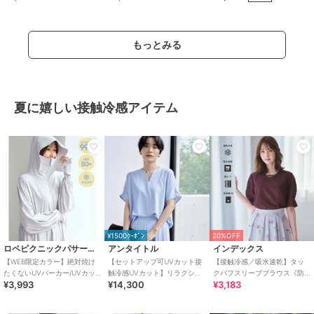
もっとみる
夏に嬉しい接触冷感アイテム
¥1500ｸｰﾎﾟﾝ
20%OFF
ロペピクニックパサージュ
アンタイトル
インデックス
【WEB限定カラー】絶対焼け
【セットアップ可UVカット接
【接触冷感／吸水速乾】タッ
たくないUVパーカー/UVカッ
触冷感UVカット】リラクシー
クパフスリーブブラウス《防
¥3,993
¥14,300
¥3,183
ト・接触冷感
キーVネックブラウス
シワ／洗濯機OK／XS～3L／
8col》