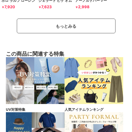
ポロ ラルフ ローレン
ジェラート ピケ オム
アーノルドパーマー
7,920
7,623
2,998
￥
￥
￥
もっとみる
この商品に関連する特集
UV対策特集
人気アイテムランキング