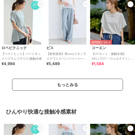
期間限定SALE
ロペピクニック
ビス
コーエン
【ベストヒット】ハートネッ
【新色追加】美easyリネンラ
【UVカット・接触冷感】
クペプラムブラウス/接触冷感
イクワイドパンツ/イージーケ
WELLTECT（ウェルテクト）
¥4,994
¥5,489
¥1,584
ア・接触冷感・セットアップ
USAコットン フレアスリーブ
対応
Tシャツ（イ
もっとみる
ひんやり快適な接触冷感素材