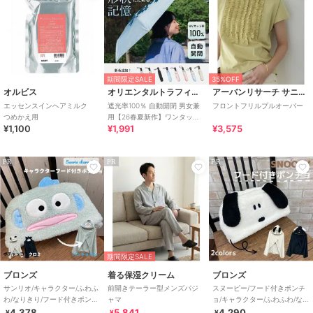
期間限定SALE
35%OFF
オルビス
オリエンタルトラフィック
アーバンリサーチ サニーレーベル
エッセンスインヘアミルク
遮光率100％ 自動開閉 男女兼
フロントフリルプルオーバー
つめかえ用
用【26春夏新作】ワンタッチ
¥1,100
¥1,991
¥3,575
晴雨兼用 折りたたみ傘 /G-
0601
PR
PR
PR
期間限定SALE
ブロンズ
着る保湿クリーム
ブロンズ
サンリオ/キャラクター/ふわふ
前開きテーラー型メンズパジ
スヌーピー/フード付きポンチ
わ/なりきり/フード付きポンチ
ャマ
ョ/キャラクター/ふわふわ/なり
ョ/クッション/グッズ/秋冬
きり /クッション
4,378
5,841
4,290
¥
¥
¥