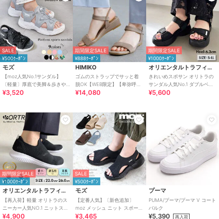
SALE
期間限定SALE
期間限定SALE
¥500ｸｰﾎﾟﾝ
¥888ｸｰﾎﾟﾝ
¥1000ｸｰﾎﾟﾝ
モズ
HIMIKO
オリエンタルトラフィック
【moz人気No.1サンダル】
ゴムのストラップでサッと着
きれいめスポサン オリトラの
〔軽量〕厚底で美脚＆歩きや
脱OK【WEB限定】【卑弥呼
サンダル人気No.1 ダブルベル
¥3,520
¥14,080
¥5,600
すい！疲れにくいフィット感
26SS】ゴムストラップサンダ
ト スポーツサンダル /42207
のスポーツサンダル
ル/661250
期間限定SALE
SALE
¥1000ｸｰﾎﾟﾝ
¥500ｸｰﾎﾟﾝ
オリエンタルトラフィック
モズ
プーマ
【再入荷】軽量 オリトラのス
【定番人気】〔新色追加〕
PUMA/プーマ/プーマ V コート
ニーカー人気NO.1 ニットスニ
moz メッシュ ニット スポーツ
バルク
¥4,900
¥3,465
¥5,390
ーカー スリッポン /3709
サンダル
再入荷