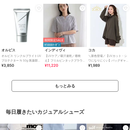
期間限定SALE
¥1888ｸｰﾎﾟﾝ
オルビス
インディヴィ
コカ
オルビス リンクルブライトUV
【UVケア／吸汗速乾／着映
＼新色登場／【UVカット・シ
プロテクター N 50g 医薬部外
え】フリルピンタックブラウ
ワになりにくい】バッグギャ
¥3,850
¥11,220
¥1,989
品（顔用日焼け止め）
ス
ザーUVパーカー 全4色
もっとみる
毎日履きたいカジュアルシューズ