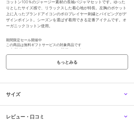
コットン100％のジャージー素材の長袖パジャマセットです。ゆった
りとしたサイズ感で、リラックスした着心地が特長。左胸のポケット
期間限定SALE
期間限定SALE
期間限定SALE
上に入ったブランドアイコンのポロプレイヤー刺繍とパイピングがデ
ポロ ラルフ ローレン
ポロ ラルフ ローレン
ポロ ラルフ ローレン
ザインポイント。シーズンを選ばず着用できる定番アイテムです。オ
ショートスリーブクルー
ニットシアサッカー PJ
ニットシアサッカー ス
ーガニックコットン使用。
ネックシャツ ロゴプリ
トップ ショートスリー
リープショートパンツ
ント
プ
6,930
4,400
8,415
¥
¥
¥
期間限定セール開催中
この商品は無料ギフトサービスの対象商品です
>>無料ギフトサービスについての詳細はこちら
ブランド
ポロ ラルフ ローレン
ショップ
ヘインズ
／
ザッカセレクト
期間限定SALE
期間限定SALE
期間限定SALE
商品カテゴリ
アンダーウェア・ルームウェア
ポロ ラルフ ローレン
ポロ ラルフ ローレン
ポロ ラルフ ローレン
／
パジャマ・ルームウェア
スリープショートパンツ
ショートスリーブクルー
メッシュピケ スリープ
サイズ
PPプリント
ネック
ショートパンツ
性別タイプ
メンズ
7,425
6,435
7,920
¥
¥
¥
アンダーウェア・ルームウェア
／
パジャマ・ルームウェア
レビュー・口コミ
レディース
アンダーウェア・ルームウェア
／
パジャマ・ルームウェア