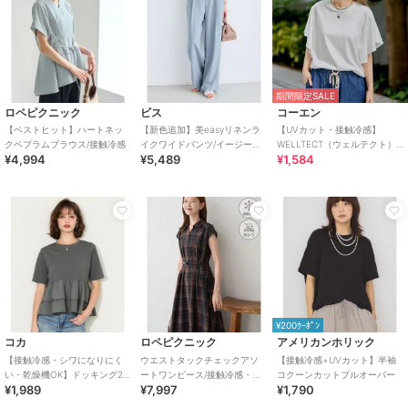
期間限定SALE
ロペピクニック
ビス
コーエン
【ベストヒット】ハートネッ
【新色追加】美easyリネンラ
【UVカット・接触冷感】
クペプラムブラウス/接触冷感
イクワイドパンツ/イージーケ
WELLTECT（ウェルテクト）
¥4,994
¥5,489
¥1,584
ア・接触冷感・セットアップ
USAコットン フレアスリーブ
対応
Tシャツ（イ
¥200ｸｰﾎﾟﾝ
コカ
ロペピクニック
アメリカンホリック
【接触冷感・シワになりにく
ウエストタックチェックアソ
【接触冷感+UVカット】半袖
い・乾燥機OK】ドッキング2
ートワンピース/接触冷感・防
コクーンカットプルオーバー
¥1,989
¥7,997
¥1,790
段フリルTシャツ 全2色
シワ・リンクコーデ