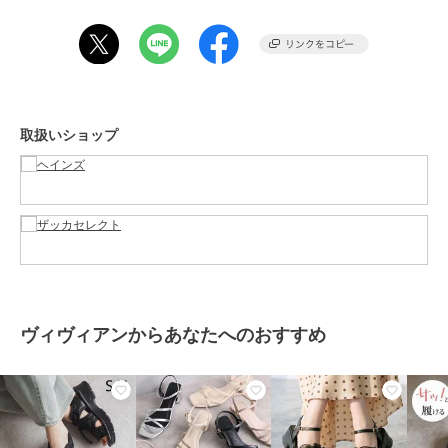
カラー
ﾍｻﾞｰｸﾞﾚｰ、ﾈｲﾋﾞｰ
サイズ
LL
期間限定SALE
期間限定SALE
期間限定SALE
素材
綿 100％
ポロ ラルフ ローレン
ポロ ラルフ ローレン
ポロ ラルフ ローレン
ジョガーパンツ
テリークロス スリープ
スリープショートパンツ
商品のお取り扱い方法
ショートパンツ
モーニングローブベア
7,920
¥
原産国
中国
ストライプ
8,712
7,920
¥
¥
取扱いショップ
期間限定SALE
期間限定SALE
期間限定SALE
ポロ ラルフ ローレン
ポロ ラルフ ローレン
ポロ ラルフ ローレン
スリープショートパンツ
シアサッカーパジャマ
ミニフレンチテリー ジ
ヴィヴィアンからあなたへのおすすめ
無地
ップアップ
15,840
¥
7,425
11,880
¥
¥