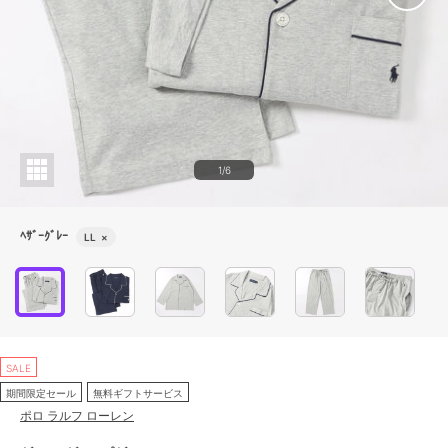
1/6
ﾍｻﾞｰｸﾞﾚｰ
LL
×
SALE
期間限定セール
無料ギフトサービス
ポロ ラルフ ローレン