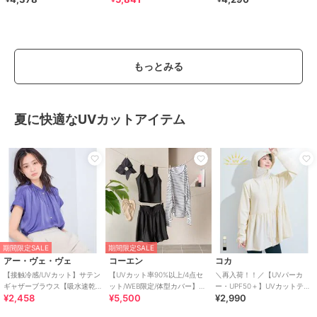
もっとみる
夏に快適なUVカットアイテム
期間限定SALE
期間限定SALE
アー・ヴェ・ヴェ
コーエン
コカ
【接触冷感/UVカット】サテン
【UVカット率90%以上/4点セ
＼再入荷！！／【UVパーカ
ギャザーブラウス【吸水速乾/
ット/WEB限定/体型カバー】シ
ー・UPF50＋】UVカットティ
¥2,458
¥5,500
¥2,990
イージーケア】
ュシュ付きアソートスイムウ
アードパーカー 全4色
エア（イン