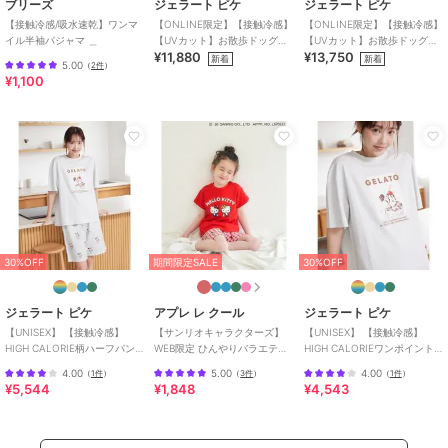
ブリーズ
ジェラート ピケ
ジェラート ピケ
【接触冷感/吸水速乾】ワンマ
【ONLINE限定】【接触冷感】
【ONLINE限定】【接触冷感】
イル半袖パジャマ ＿
【UVカット】お散歩ドッグワ
【UVカット】お散歩ドッグワ
¥11,880
¥13,750
ンポイントTシャツ&ショート
ンポイントTシャツ&ロングパ
新着
新着
5.00
（
2件
）
パンツセット
ンツセット
¥1,100
期間限定SALE
期間限定SALE
期間限定SALE
ポロ ラルフ ローレン
ポロ ラルフ ローレン
ポロ ラルフ ローレン
パジャマ ウインドワー
スリープショートパンツ
スリープショートパンツ
ドセイル
アズールセイル
ウインドワードセイル
15,840
6,732
6,732
¥
¥
¥
30%OFF
期間限定SALE
30%OFF
ジェラート ピケ
アプレ レ クール
ジェラート ピケ
期間限定SALE
期間限定SALE
期間限定SALE
【UNISEX】 【接触冷感】
【サンリオキャラクターズ】
【UNISEX】 【接触冷感】
HIGH CALORIE柄ハーフパン
WEB限定 ひんやりバラエティ
HIGH CALORIEワンポイントT
ポロ ラルフ ローレン
ポロ ラルフ ローレン
ポロ ラルフ ローレン
ツ
パジャマ 接触冷感
シャツ
ミニフレンチテリー カ
ミニフレンチテリー PJ
ジャージーニットパジャ
4.00
5.00
4.00
（
1件
）
（
3件
）
（
1件
）
¥5,544
¥1,848
¥4,543
ーディガン
パンツ
マ
11,880
9,900
19,800
¥
¥
¥