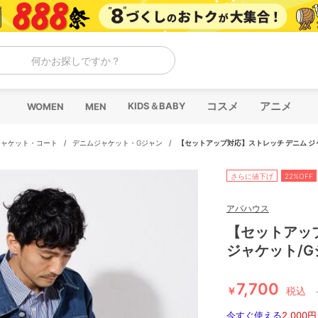
何かお探しですか？
コスメ
アニメ
KIDS＆BABY
WOMEN
MEN
ジャケット・コート
/
デニムジャケット・Gジャン
/
【セットアップ対応】ストレッチ デニム ジ
さらに値下げ
22%OFF
アバハウス
【セットアッ
ジャケット/G
7,700
￥
税込
今すぐ使える
2,000円