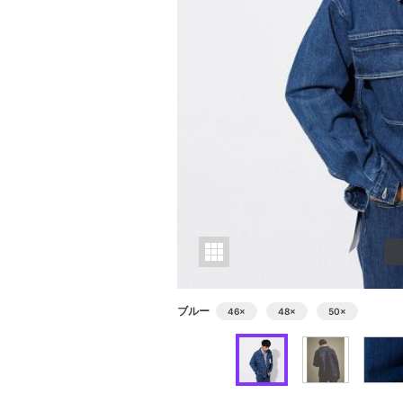
ブルー
46
×
48
×
50
×