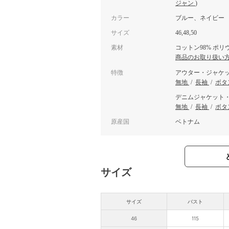
ジャン
)
カラー
ブルー、ネイビー
サイズ
46,48,50
素材
コットン98% ポリ
商品のお取り扱い
特徴
アウター・ジャケ
無地
/
長袖
/
ボタ
デニムジャケット
無地
/
長袖
/
ボタ
原産国
ベトナム
サイズ
サイズ
バスト
46
115