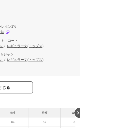
ウレタン2%
方法
ット・コート
ン
/
レギュラー丈(トップス)
・Gジャン
ン
/
レギュラー丈(トップス)
とじる
着丈
肩幅
ゆき丈
64
52
83.5