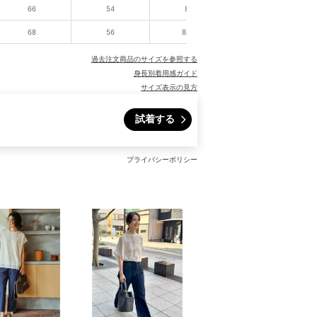
66
54
86
68
56
88.5
過去注文商品のサイズを参照する
身長別着用感ガイド
サイズ表示の見方
試着する
プライバシーポリシー