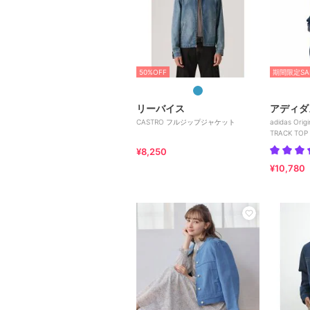
50%OFF
期間限定SA
リーバイス
アディダ
CASTRO フルジップジャケット
adidas Orig
TRACK TOP
¥8,250
¥10,780