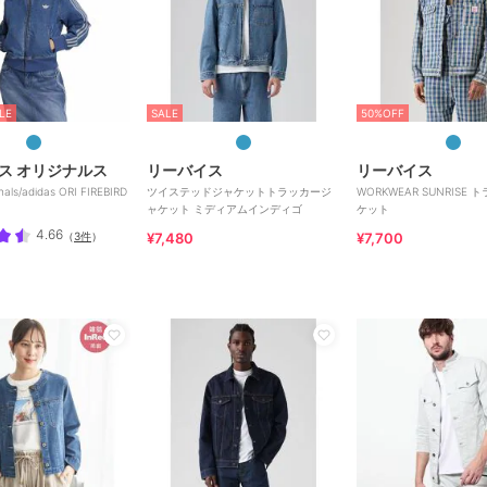
LE
SALE
50%OFF
ス オリジナルス
リーバイス
リーバイス
inals/adidas ORI FIREBIRD
ツイステッドジャケットトラッカージ
WORKWEAR SUNRISE
ャケット ミディアムインディゴ
ケット
4.66
（
3件
）
¥7,480
¥7,700