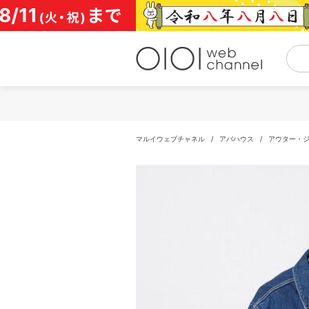
コ
ン
テ
ン
ツ
へ
ス
キ
ッ
プ
マルイウェブチャネル
/
アバハウス
/
アウター・