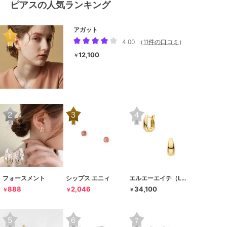
ピアスの人気ランキング
アガット
4.00
（
11件の口コミ
）
12,100
￥
フォースメント
シップス エニィ
エルエーエイチ（LAH）
888
2,046
34,100
￥
￥
￥