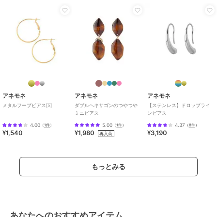
アネモネ
アネモネ
アネモネ
ビジュー×フラワーピア
【ステンレス】チェーン
【ステンレス】ノットピ
ス
ピアス
アス
2,090
2,750
2,640
¥
¥
¥
アネモネ
アネモネ
アネモネ
メタルフープピアス[S]
ダブルヘキサゴンのつやつや
【ステンレス】ドロップライ
ミニピアス
ンピアス
4.00
5.00
4.37
（
1件
）
（
1件
）
（
8件
）
¥1,540
¥1,980
¥3,190
¥888ｸｰﾎﾟﾝ
¥888ｸｰﾎﾟﾝ
再入荷
アネモネ
アネモネ
アネモネ
メタルドロップピアス
淡水パールピアス[K10]
フラワーピアス
[silver925]
6,600
2,420
¥
¥
もっとみる
5,720
¥
あなたへのおすすめアイテム