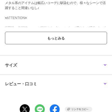
メタル系のアイテムは幅広いコーデに馴染むので、様々なシーンで活
【ステンレス】ビジュー
ツイストメタルフープピ
メタルサークルピアス[S]
躍すること間違いなし♪
ハートピアス
アス
1,980
¥
1,980
1,760
¥
¥
※ATTENTION※
■製造・輸送時についた微細なキズや、ゆがみが見られる場合がござ
います。
上記は不良の対象外となりますので、予めご了承くださいませ。
¥888ｸｰﾎﾟﾝ
この商品は、不良品のみ返品を承ります
アネモネ
アネモネ
アネモネ
【ステンレス】ドロップ
サークルビジューピアス
誕生石ピアス[K10]
サイズ
ラインピアス
2,420
6,600
¥
¥
ブランド
アネモネ
3,190
¥
ショップ
アネモネ
商品カテゴリ
アクセサリー・ヘアアクセサリー
レビュー・口コミ
／
ピアス
性別タイプ
レディース
アクセサリー・ヘアアクセサリー
／
ピアス