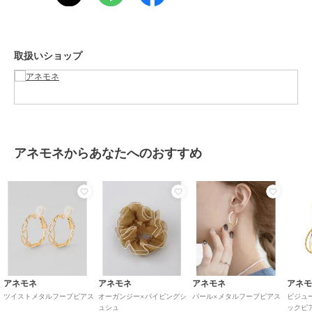
カラー
ゴールド、シルバー
アネモネ
アネモネ
アネモネ
サイズ
FREE
ビジューフラワーピアス
【ステンレス】パール×
【ステンレス】ビジュー
ビジューフックピアス
ラインフープピアス
1,430
¥
素材
合金(ニッケルフリー)
2,970
3,190
新着
¥
¥
取扱いショップ
商品のお取り扱い方法
原産国
-
アネモネからあなたへのおすすめ
¥888ｸｰﾎﾟﾝ
アネモネ
アネモネ
アネモネ
クリアビジューとリーフ
フラワーが揺れるフック
誕生石ピアス[K10]
が揺れるピアス
ピアス
7,700
¥
1,650
1,870
¥
¥
アネモネ
アネモネ
アネモネ
アネ
ツイストメタルフープピアス
オーガンジー×パイピングシ
パール×メタルフープピアス
ビジュ
ュシュ
ックピ