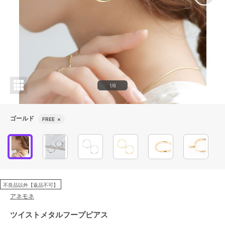
1/6
ゴールド
FREE
×
不良品以外【返品不可】
アネモネ
ツイストメタルフープピアス