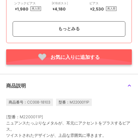
ンフックピアス
[K18ポスト]
ピアス
1,980
4,180
2,530
再入荷
再入荷
¥
¥
¥
もっとみる
お気に入りに追加する
アネモネ
アネモネ
アネモネ
【ステンレス】スクエア
連なりサークルメタルピ
【ステンレス】誕生石ピ
ビジューピアス
アス
アス
2,200
1,540
3,080
再入荷
¥
¥
¥
商品説明
商品番号：CC008-18103
型番：M2200011P
[型番：M2200011P]
ニュアンスたっぷりなメタルが、耳元にアクセントをプラスするピア
ス。
ツイストされたデザインが、上品な雰囲気に導きます。
アネモネ
アネモネ
アネモネ