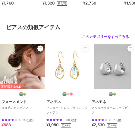
¥1,760
¥1,320
¥2,750
¥1,98
再入荷
¥888ｸｰﾎﾟﾝ
¥888ｸｰﾎﾟﾝ
アネモネ
アネモネ
アネモネ
本真珠のシンプルピアス
【ステンレス】ドロップ
ビジューピアス[K10]
[大][ジャルビジュー]
ラインバックキャッチピ
5,500
¥
ピアスの類似アイテム
アス
5,170
2,860
再入荷
¥
¥
このカテゴリーをすべてみる
アネモネ
アネモネ
アネモネ
期間限定SALE
ドロップミニフックピア
メタルフープピアス[S]
ストーン×ビジューダブ
ス
ルラインピアス
1,540
¥
1,760
2,090
¥
¥
フォースメント
アネモネ
アネモネ
存在感のあるピアス
ビジュー×ドロップラインフッ
メタルボリュームフープピア
クピアス
ス
4.33
5.00
4.37
（
18件
）
（
2件
）
（
8件
）
¥888
¥1,980
¥2,530
再入荷
再入荷