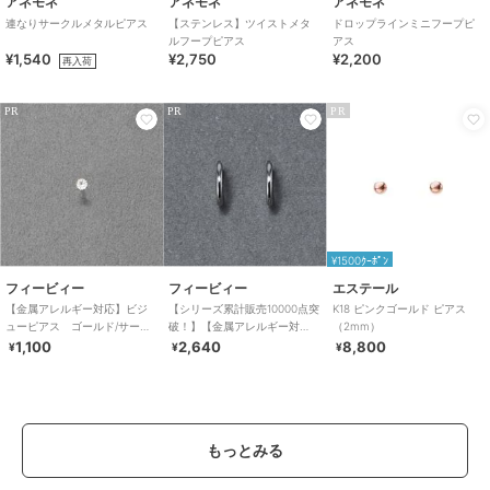
アネモネ
アネモネ
アネモネ
連なりサークルメタルピアス
【ステンレス】ツイストメタ
ドロップラインミニフープピ
ルフープピアス
アス
¥1,540
¥2,750
¥2,200
再入荷
PR
PR
PR
¥1500ｸｰﾎﾟﾝ
フィービィー
フィービィー
エステール
【金属アレルギー対応】ビジ
【シリーズ累計販売10000点突
K18 ピンクゴールド ピアス
ューピアス ゴールド/サージ
破！】【金属アレルギー対
（2mm）
カルステンレス（片耳）
応】ミニフープピアス/サージ
1,100
2,640
8,800
¥
¥
¥
カルステンレス
もっとみる