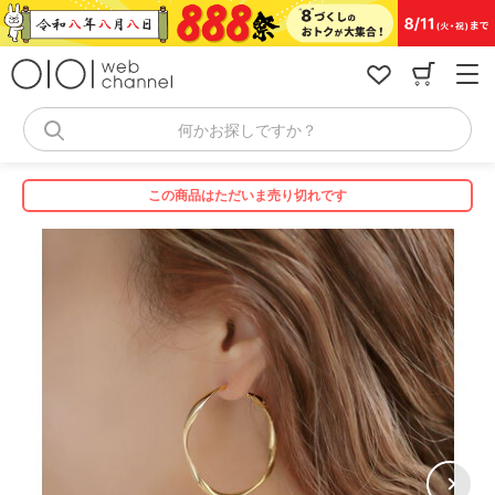
コ
ン
テ
ン
ツ
へ
何かお探しですか？
ス
キ
ッ
この商品はただいま売り切れです
プ