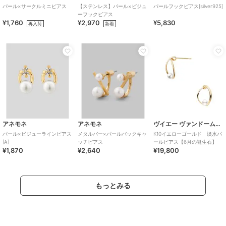
パール×サークルミニピアス
【ステンレス】パール×ビジュ
パールフックピアス[silver925]
ーフックピアス
¥1,760
¥2,970
¥5,830
再入荷
新着
アネモネ
アネモネ
ヴイエー ヴァンドーム青山
パール×ビジューラインピアス
メタルバー×パールバックキャ
K10イエローゴールド 淡水パ
[A]
ッチピアス
ールピアス【6月の誕生石】
¥1,870
¥2,640
¥19,800
もっとみる