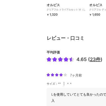
オルビス
オルビス
クリアフル トライアルセット M（し
クリアフル デ
っとりタイプ） 医薬部外品
キッド ボトル入
1,320
1,650
￥
￥
品
レビュー・口コミ
平均評価
4.65 (
23件
)
7ヶ月前
サイズ：**
＊＊
Lを使用していてとても良かったの
入