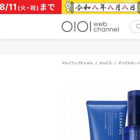
コ
ン
テ
ン
ツ
へ
ス
キ
ッ
プ
マルイウェブチャネル
/
オルビス
/
すべてのキッ