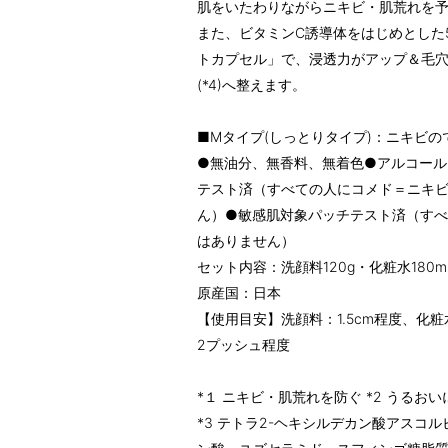
肌をいたわりながらニキビ・肌荒れを
また、ビタミンC誘導体をはじめとした5
トカプセル」で、浸透力がアップ＆毛穴
(*4)へ整えます。
■Mタイプ(しっとりタイプ)：ニキビ
●無油分、無香料、無着色●アルコール
テスト済（すべての人にコメド＝ニキ
ん）●敏感肌対象パッチテスト済（す
はありません）
セット内容：洗顔料120g・化粧水180
原産国：日本
【使用目安】洗顔料：1.5cm程度、化
2プッシュ程度
*１ ニキビ・肌荒れを防ぐ *2 うる
*3 テトラ2-ヘキシルデカン酸アスコ