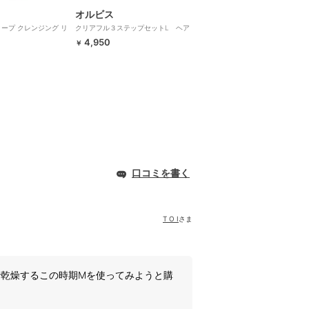
オルビス
ィープ クレンジング リ
クリアフル３ステップセットL ヘア
り 150ｍL 医薬部外
バンド付 医薬部外品
4,950
￥
口コミを書く
T O I
さま
で乾燥するこの時期Mを使ってみようと購