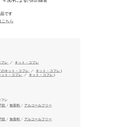
*4 洗浄による汚れの除去
商品です
はこちら
す
コフレ
／
キット・コフレ
てのキット・コフレ
／
キット・コフレ
)
キット・コフレ
／
キット・コフレ
)
コフレ
予防
/
無香料
/
アルコールフリー
予防
/
無香料
/
アルコールフリー