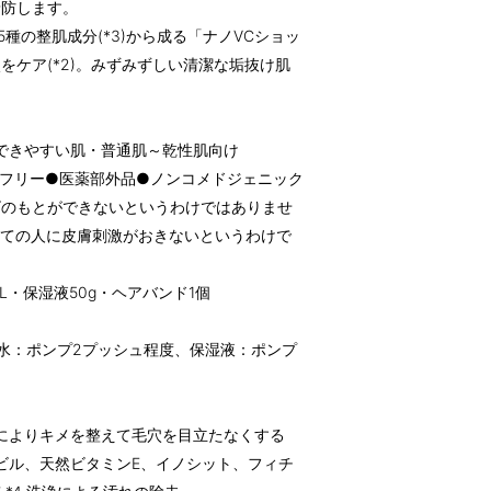
予防します。
種の整肌成分(*3)から成る「ナノVCショッ
をケア(*2)。みずみずしい清潔な垢抜け肌
のできやすい肌・普通肌～乾性肌向け
フリー●医薬部外品●ノンコメドジェニック
ビのもとができないというわけではありませ
べての人に皮膚刺激がおきないというわけで
mL・保湿液50g・ヘアバンド1個
粧水：ポンプ2プッシュ程度、保湿液：ポンプ
おいによりキメを整えて毛穴を目立たなくする
ルビル、天然ビタミンE、イノシット、フィチ