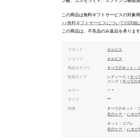
ン酸、ユズセラミド、スフィンゴ糖脂質 
この商品は無料ギフトサービスの対象
>>無料ギフトサービスについての詳細
この商品は、不良品のみ返品を承りま
ブランド
オルビス
ショップ
オルビス
商品カテゴリ
すべてのキット・
性別タイプ
レディース
(
すべ
メンズ
(
すべての
カラー
＊＊
サイズ
**
特徴
すべてのキット・
毛穴ケア
/
にきび
キット・コフレ
毛穴ケア
/
にきび