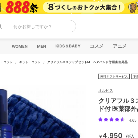
何かお探しですか？
コスメ
アニメ
KIDS＆BABY
WOMEN
MEN
ト・コフレ
/
キット・コフレ
/
クリアフル３ステップセットM ヘアバンド付 医薬部外品
無料ギフトサービス
不
オルビス
クリアフル３
ド付 医薬部外
4.65 
4,950
￥
税込