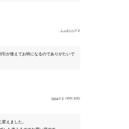
ミッキーー
さま
割引が使えてお特になるのでありがたいで
hana
さま (30代 女性)
に変えました。