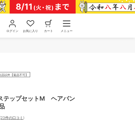
ログイン
お気に入り
カート
メニュー
良品以外【返品不可】
ステップセットM ヘアバン
品
(
23件の口コミ
)