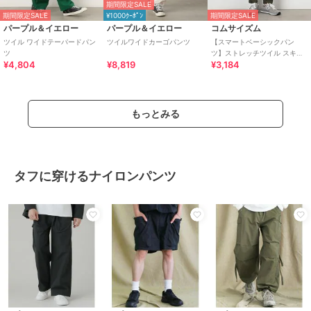
期間限定SALE
期間限定SALE
¥1000ｸｰﾎﾟﾝ
期間限定SALE
パープル＆イエロー
パープル＆イエロー
コムサイズム
ツイル ワイドテーパードパン
ツイルワイドカーゴパンツ
【スマートベーシックパン
ツ
ツ】ストレッチツイル スキニ
¥4,804
¥8,819
¥3,184
ー カーゴ パンツ
もっとみる
タフに穿けるナイロンパンツ