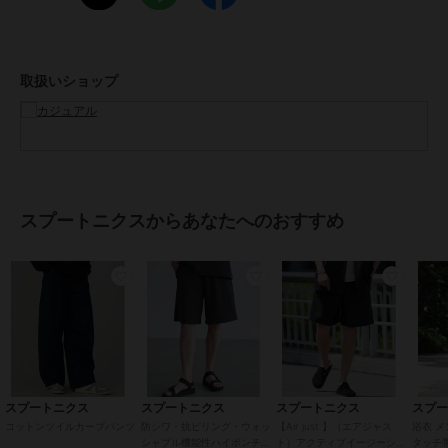
ポケット部分には落下防止のマジックテープも付けました。
■洗い加工を施して風合いを生み出したコットンツイル生地
綿100％のツイル生地を用いています。コットンツイルはハリがあっ
取扱いショップ
て丈夫で、穿き込むほどに風合いが増すのが特長です。今回ははじめ
から穿き込んだような風合いがお楽しみいただけるよう、洗い加工を
施しました。洗うことによって風合いが出るだけでなく、生地がほど
良くくたっとし、柔らかく仕上がります。
■色違いで揃えたくなる元気で夏らしいカラーバリエーション
ブラックやベージュ、ネイビーなどのベーシックなカラーはもちろ
スプートニクスからあなたへのおすすめ
ん、ライトピンク、サックスブルーなどの夏らしさ満点のポップなお
色味までご用意しております。全14色にもなる豊富なカラーバリエー
ションからお選びいただくことができるので色違いで複数枚持ってお
いても重宝すること間違いなしです。
▼着用スペック
モデル：177cm｜着用サイズ：L
モデル：181cm｜着用サイズ：L
スプートニクス
スプートニクス
スプートニクス
スプ
コットンツイルカーブパンツ
防シワ・抗ピリング・ウォッ
【Air just 】（エアジャス
浴衣 メ
ブランド
スプートニクス
シャブル機能性ハイポンチシ
ト）アクティブイージーショ
タッチ帯