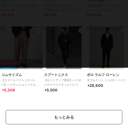
PUMA/プーマ/PUMA SWIM
PUMA/プーマ/ACTIVE
【吸水速乾】チェッカージャ
HERITAGE ミッド ショーツ
SPORTS ポリ AOP ショーツ
ガードショートパンツ
¥4,675
¥2,035
¥14,520
PR
PR
PR
期間限定SALE
¥1000ｸｰﾎﾟﾝ
コムサイズム
スプートニクス
ポロ ラルフ ローレン
【スマートベーシックパン
【セットアップ対応】ハイポ
ダブルニット ジョガー パンツ
ツ】ハイテンションツイル ワ
ンチイージーテックパンツ
28,600
¥
イドテーパードパンツ
5,308
5,500
¥
¥
もっとみる