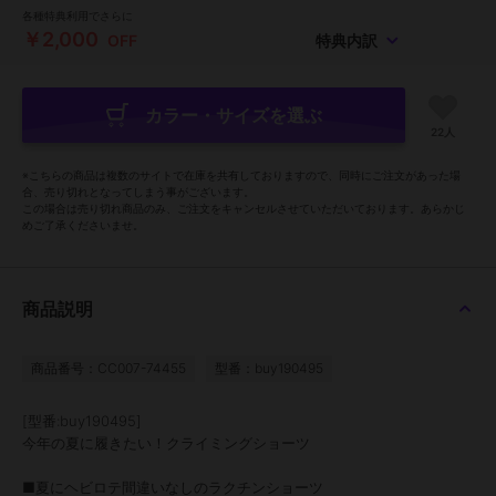
各種特典利用でさらに
￥2,000
OFF
特典内訳
カラー・サイズを選ぶ
22人
※こちらの商品は複数のサイトで在庫を共有しておりますので、同時にご注文があった場
合、売り切れとなってしまう事がございます。
この場合は売り切れ商品のみ、ご注文をキャンセルさせていただいております。あらかじ
めご了承くださいませ。
商品説明
商品番号：CC007-74455
型番：buy190495
[型番:buy190495]
今年の夏に履きたい！クライミングショーツ
■夏にヘビロテ間違いなしのラクチンショーツ