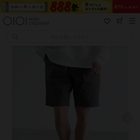
コ
ン
テ
ン
ツ
へ
何かお探しですか？
ス
キ
ッ
プ