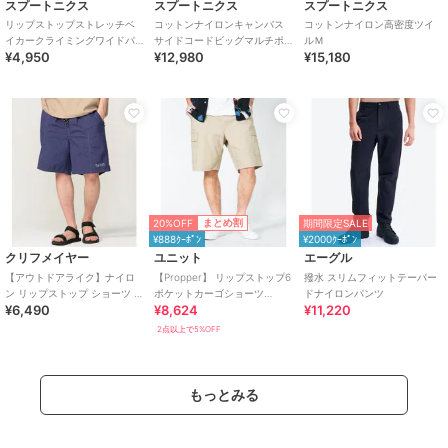
スプートニクス
スプートニクス
スプートニクス
リップストップストレッチベ
コットンナイロンキャンバス
コットンナイロン高密度ツイ
イカークライミングワイドパ
サイドコードビッグマルチポ
ルＭ
¥4,950
¥12,980
¥15,180
ンツ
ケットカーゴライトイージー
ショーツ
20%OFF
まとめ割
期間限定SALE
¥888ｸｰﾎﾟﾝ
¥2000ｸｰﾎﾟﾝ
クリフメイヤー
ユニット
エーグル
【アウトドアライク】ナイロ
【Propper】 リップストップ6
撥水 スリムフィットテーパー
ン リップストップ ショーツ シ
ポケットカーゴショーツ
ドナイロンパンツ
¥6,490
¥8,624
¥11,220
ョートパンツ
F5261 BDU SHORTS
2点以上で5%OFF
もっとみる