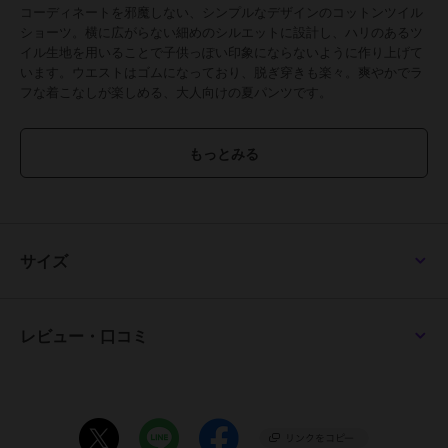
コーディネートを邪魔しない、シンプルなデザインのコットンツイル
ショーツ。横に広がらない細めのシルエットに設計し、ハリのあるツ
イル生地を用いることで子供っぽい印象にならないように作り上げて
います。ウエストはゴムになっており、脱ぎ穿きも楽々。爽やかでラ
フな着こなしが楽しめる、大人向けの夏パンツです。
■動きやすさを求めて辿り着いたデザイン
こちらのショーツは“クライミングをするときに穿くパンツ”をベース
にデザインしております。まず股下部分には、マチを付けることで脚
の可動域を広げてくれる『ガゼットクロッチ』という構造を採用しま
した。脚を広げても突っ張らず、180度の開脚を可能にしてくれる仕
様です。この構造があることで、細身でありながらも動きやすいショ
ーツが実現しています。開脚がしやすいため自転車などの乗り降りが
サイズ
ラクにできるところも嬉しいポイントです。
■ラクな穿き心地と動いても安心なポケット収納
ウエスト部分には全周ゴムを入れ、窮屈感のない穿き心地に。ウェビ
レビュー・口コミ
ングベルトも付いているため、ベルト不要で締め付け感の微調節がで
きます。ポケットはサイドと後ろの４ヶ所にあり、収納力にも長けて
います。いくら動きやすい構造のショーツであっても、ポケットに収
納したものが簡単に出てきてしまうようでは少々動きづらくなります
よね。ポケットに物を収納しながらも気兼ねなく動けるように、後ろ