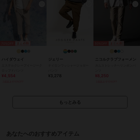
ウォーキング・ランニング
/
アウ
トドア
/
キャンプ・レジャー
/
サイクル
/
その他・スポーツ全般
/
ハーフ ひざ丈
その他パンツ
綿100％
/
無地
/
洗える
/
ワイ
70%OFF
50%OFF
まとめ割
まとめ割
ド・バギー
/
ハイライズ
/
ライ
フスタイル
/
マリン・プール
/
ウォーキング・ランニング
/
アウ
ハイダウェイ
ジェリー
ニコルクラブフォーメン
トドア
/
キャンプ・レジャー
/
エステルクレープイージーク
ナイロンワッシャージョガー
ガムストレッチヘリンボンパ
ロップドパンツ
パンツ
ンツ
サイクル
/
その他・スポーツ全般
¥4,554
¥3,278
¥8,250
/
ハーフ ひざ丈
2点以上で10%OFF
2点以上で10%OFF
原産国
中国
もっとみる
あなたへのおすすめアイテム