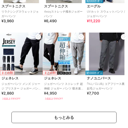
¥2000ｸｰﾎﾟﾝ
スプートニクス
スプートニクス
エーグル
リラクシングスウェットジョ
4wayストレッチ撥水ジョガー
UVカット スウェットパンツ /
ガーパンツ
パンツ
ジョガーパンツ
¥3,960
¥6,490
¥11,220
まとめ割
まとめ割
¥1000ｸｰﾎﾟﾝ
ジェネレス
ジェネレス
ナノユニバース
ジョガーパンツ メンズ ジャー
ジョガーパンツ ストレッチ 超
｢NJ／CLUB｣ コアフリース裏
ジ ブリスター ジョガー パンツ
伸縮 ジョガー パンツ 吸水速乾
起毛ジョガーパンツ
¥2,860
¥4,950
¥7,700
ホッピングパンツ ゆったり
接触冷感 RELAIR
2点以上で8%OFF
2点以上で8%OFF
もっとみる