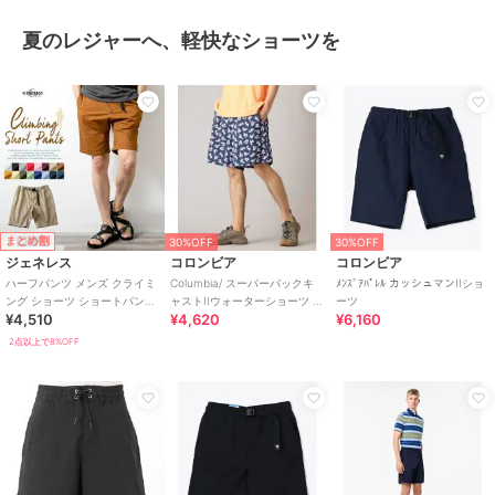
夏のレジャーへ、軽快なショーツを
まとめ割
30%OFF
30%OFF
ジェネレス
コロンビア
コロンビア
ハーフパンツ メンズ クライミ
Columbia/ スーパーバックキ
ﾒﾝｽﾞｱﾊﾟﾚﾙ カッシュマンIIショ
ング ショーツ ショートパンツ
ャストIIウォーターショーツ /
ーツ
¥4,510
¥4,620
¥6,160
ショート丈 アウトドア 綿100
コロンビア
2点以上で8%OFF