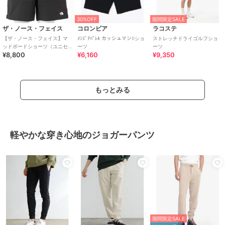
30%OFF
期間限定SALE
ザ・ノース・フェイス
コロンビア
ラコステ
【ザ・ノース・フェイス】マ
ﾒﾝｽﾞｱﾊﾟﾚﾙ カッシュマンIIショ
ストレッチドライゴルフショ
ッドボードショーツ（ユニセ
ーツ
ーツ
¥8,800
¥6,160
¥9,350
ックス）
もっとみる
軽やかな穿き心地のジョガーパンツ
期間限定SALE