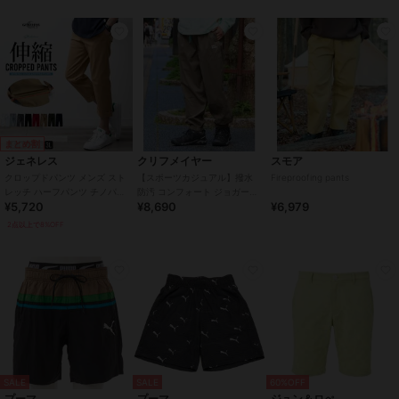
まとめ割
ジェネレス
クリフメイヤー
スモア
クロップドパンツ メンズ スト
【スポーツカジュアル】撥水
Fireproofing pants
レッチ ハーフパンツ チノパン
防汚 コンフォート ジョガーパ
¥5,720
¥8,690
¥6,979
膝下 7分丈 ゴルフウェア パン
ンツ
ツ
2点以上で8%OFF
SALE
SALE
60%OFF
プーマ
プーマ
ジュン＆ロぺ