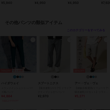
¥5,940
¥4,950
¥4,950
¥7,92
ョーツ
ーツ
セット
ショップ
カジュアル
商品カテゴリ
パンツ
／
その他パンツ
性別タイプ
メンズ
その他パンツの類似アイテム
パンツ
／
その他パンツ
このカテゴリーをすべてみる
カラー
チャコール、ブラック、ネイビ
ー、キナリ、ブラウン、ライトグ
レー、オフホワイト、レッド、ベ
ージュ、ライトピンク、サックス
ブルー、オリーブ、インクブル
ー、ワイン、オリーブ
サイズ
M,L,LL
素材
綿：100％
70%OFF
まとめ割
20%OFF
商品のお取り扱い方法
ハイダウェイ
スプートニクス
アー・ヴェ・ヴェ
お手入れ
洗濯機洗い可
メランジメッシュジョッパー
【吸水速乾/UVケア】ドライア
【接触冷感/遮熱/イージーケア/
特徴
パンツ
ズ風パンツ
クティブジョガーパンツ
吸水速乾/UVカット】リライ
¥4,884
¥2,970
¥5,271
ト １タックハーフパンツ
綿100％
/
無地
/
洗える
/
ワイ
2点以上で10%OFF
ド・バギー
/
ハイライズ
/
ライ
フスタイル
/
マリン・プール
/