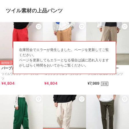
ツイル素材の上品パンツ
在庫照会でエラーが発生しました。ページを更新してご覧
ください。
ページを更新してもエラーとなる場合は誠に恐れ入ります
期間限定SALE
期間限定SALE
¥1000ｸｰﾎﾟﾝ
がしばらく時間をおいてからご覧ください。
パープル＆イエロー
パープル＆イエロー
パープル＆イエロー
ツイルワイドテーパードパン
コットンツイルワークパンツ
ツイル バレルレッグパンツ
ツ
¥4,804
¥4,804
¥7,989
新着