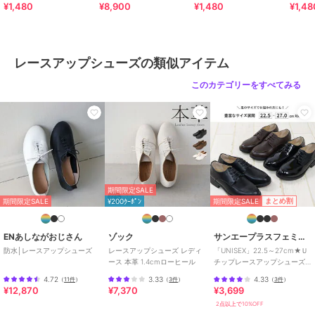
¥1,480
¥8,900
¥1,480
¥1,48
スニーカー
レースアップシューズの類似アイテム
このカテゴリーをすべてみる
期間限定SALE
期間限定SALE
まとめ割
期間限定SALE
¥200ｸｰﾎﾟﾝ
ENあしながおじさん
ゾック
サンエープラスフェミニン
防水│レースアップシューズ
レースアップシューズ レディ
「UNISEX」22.5～27cm★Ｕ
ース 本革 1.4cmローヒール
チップレースアップシューズ
★3576
4.72
3.33
4.33
（
11件
）
（
3件
）
（
3件
）
¥12,870
¥7,370
¥3,699
2点以上で10%OFF