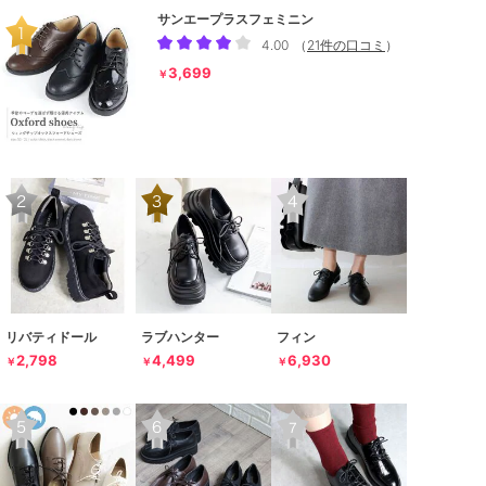
サンエープラスフェミニン
4.00
（
21件の口コミ
）
3,699
￥
リバティドール
ラブハンター
フィン
2,798
4,499
6,930
￥
￥
￥