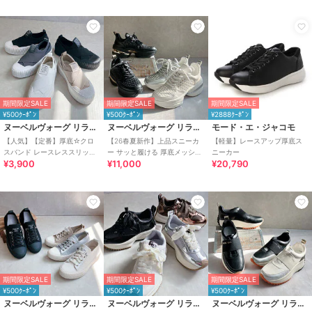
期間限定SALE
期間限定SALE
期間限定SALE
¥500ｸｰﾎﾟﾝ
¥500ｸｰﾎﾟﾝ
¥2888ｸｰﾎﾟﾝ
ヌーベルヴォーグ リラックス
ヌーベルヴォーグ リラックス
モード・エ・ジャコモ
【人気】【定番】厚底☆クロ
【26春夏新作】上品スニーカ
【軽量】レースアップ厚底ス
スバンド レースレススリッポ
ー サッと履ける 厚底メッシュ
ニーカー
¥3,900
¥11,000
¥20,790
ン
大人スニーカー
期間限定SALE
期間限定SALE
期間限定SALE
¥500ｸｰﾎﾟﾝ
¥500ｸｰﾎﾟﾝ
¥500ｸｰﾎﾟﾝ
ヌーベルヴォーグ リラックス
ヌーベルヴォーグ リラックス
ヌーベルヴォーグ リラックス