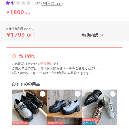
1.50
(
2件の口コミ
)
1,800
￥
税込
各種特典利用でさらに
￥1,799
OFF
特典内訳
売り切れ
この商品はただいま
売り切れ
です。
ご購入希望の方は、再入荷お知らせメールをご登録ください。
※再入荷お知らせメールは一部の商品のみ登録できます。
おすすめの商品
期間限定SALE
期間限定SALE
期間限定SALE
¥500ｸｰﾎﾟﾝ