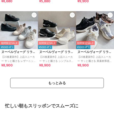
¥6,680
¥5,880
¥9,900
カー
ュメタルデザインスニーカー
ルトスニーカー
期間限定SALE
期間限定SALE
期間限定SALE
¥500ｸｰﾎﾟﾝ
¥500ｸｰﾎﾟﾝ
¥500ｸｰﾎﾟﾝ
ヌーベルヴォーグ リラックス
ヌーベルヴォーグ リラックス
ヌーベルヴォーグ リラックス
【26春夏新作】上品スニーカ
【26春夏新作】上品スニーカ
【26春夏新作】上品スニーカ
ー サッと履ける レザーニット
ー サッと履ける シンプルスリ
ー サッと履ける 異素材厚底ス
¥8,900
¥8,900
¥8,900
レースアップスニーカー
ッポンスニーカー
ニーカー
もっとみる
忙しい朝もスリッポンでスムーズに