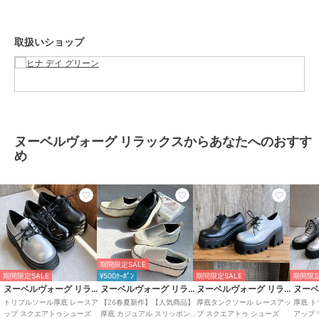
ズ
カラー
アイボリー／スムース、ブラック
／スムース、ブラック／エナメル
取扱いショップ
サイズ
4サイズ展開
素材
合成皮革
商品のお取り扱い方法
特徴
シューズ
無地
/
2.5cm～4.5cm未満
/
太めヒ
ヌーベルヴォーグ リラックスからあなたへのおすす
ール
/
ラウンドトゥ
/
レースア
め
ップタイプ
レースアップシューズ
無地
/
2.5cm～4.5cm未満
/
太めヒ
ール
/
ラウンドトゥ
/
レースア
ップタイプ
期間限定SALE
期間限定SALE
¥500ｸｰﾎﾟﾝ
期間限定SALE
期間限定
ヌーベルヴォーグ リラックス
ヌーベルヴォーグ リラックス
ヌーベルヴォーグ リラックス
トリプルソール厚底 レースア
【26春夏新作】【人気商品】
厚底タンクソール レースアッ
厚底 
ップ スクエアトゥシューズ
厚底 カジュアル スリッポン
プ スクエアトゥ シューズ
アップ