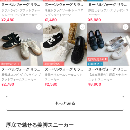
ヌーベルヴォーグ リラックス
ヌーベルヴォーグ リラックス
ヌーベルヴォーグ リラックス
ダブルライン プラットフォー
厚底トラックソール レースア
厚底 カジュアル スリッポン ス
ム レースアップスニーカー
ップショートブーツ
ニーカー
¥2,480
¥1,480
¥5,980
期間限定SALE
期間限定SALE
期間限定SALE
¥500ｸｰﾎﾟﾝ
ヌーベルヴォーグ リラックス
ヌーベルヴォーグ リラックス
ヌーベルヴォーグ リラックス
異素材コンビ ダブルライン プ
軽量ボリュームソールニット
【26春夏新作】厚底 やわらか
ラットフォームスニーカー
スニーカー
ニット スニーカー
¥2,780
¥2,580
¥8,900
もっとみる
厚底で魅せる美脚スニーカー