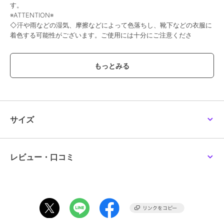
す。
※ATTENTION※
◇汗や雨などの湿気、摩擦などによって色落ちし、靴下などの衣服に
着色する可能性がございます。ご使用には十分にご注意くださ
い。
◇装飾品は取れやすいので、お取扱い・引っ掛けにご注意くださ
い。
◇商品画像の撮影は室内で行われているため、ライティングにより実
物と色味が少し異なる場合がございます。
◇商品のお気に入り登録がおすすめ! 再入荷などの通知を受け取るこ
とができます。
[型番:45-022]
サイズ
ブランド
ヌーベルヴォーグ リラックス
レビュー・口コミ
ショップ
ヒナ デイ グリーン
商品カテゴリ
シューズ
／
レースアップシュー
ズ
性別タイプ
レディース
シューズ
／
レースアップシュー