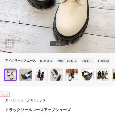
1/40
アイボリー／スムース
S(22.5)
×
M(23～23.5)
×
L(24)
×
LL(24.5)
×
SALE
ヌーベルヴォーグ リラックス
トラックソールレースアップシューズ