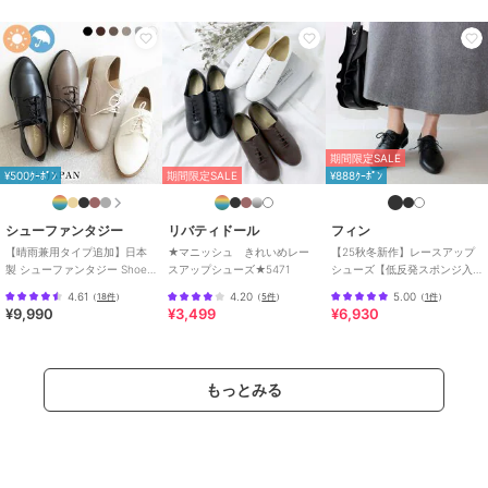
期間限定SALE
¥500ｸｰﾎﾟﾝ
期間限定SALE
¥888ｸｰﾎﾟﾝ
シューファンタジー
リバティドール
フィン
【晴雨兼用タイプ追加】日本
★マニッシュ きれいめレー
【25秋冬新作】レースアップ
製 シューファンタジー Shoe
スアップシューズ★5471
シューズ【低反発スポンジ入
Fantasy レースアップシュー
り】
4.61
4.20
5.00
（
18件
）
（
5件
）
（
1件
）
ズ
¥9,990
¥3,499
¥6,930
もっとみる