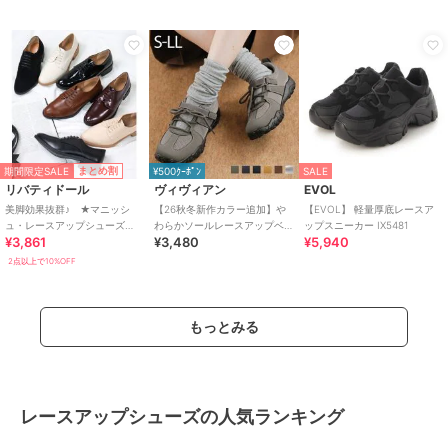
期間限定SALE
まとめ割
¥500ｸｰﾎﾟﾝ
SALE
リバティドール
ヴィヴィアン
EVOL
美脚効果抜群♪ ★マニッシ
【26秋冬新作カラー追加】や
【EVOL】 軽量厚底レースア
ュ・レースアップシューズ
わらかソールレースアップベ
ップスニーカー IX5481
¥3,861
¥3,480
¥5,940
★5433
ルトスニーカー
2点以上で10%OFF
もっとみる
レースアップシューズの人気ランキング