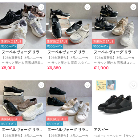
期間限定SALE
期間限定SALE
期間限定SALE
¥500ｸｰﾎﾟﾝ
¥500ｸｰﾎﾟﾝ
¥500ｸｰﾎﾟﾝ
ヌーベルヴォーグ リラックス
ヌーベルヴォーグ リラックス
ヌーベルヴォーグ リラックス
【26春夏新作】上品スニーカ
【26春夏新作】上品スニーカ
【26春夏新作】上品スニーカ
ー サッと履ける 異素材厚底ス
ー サッと履ける 厚底 スタイリ
ー サッと履ける 異素材コンビ
¥8,900
¥6,880
¥11,000
ニーカー
ッシュスニーカー
厚底 大人スニーカー
期間限定SALE
期間限定SALE
¥500ｸｰﾎﾟﾝ
¥500ｸｰﾎﾟﾝ
ヌーベルヴォーグ リラックス
ヌーベルヴォーグ リラックス
アスビー
【26春夏新作】上品スニーカ
【26春夏新作】上品スニーカ
heal me ヒールミー 【サッと