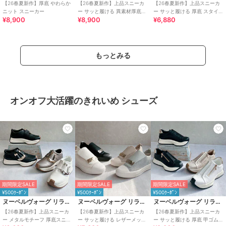
【26春夏新作】厚底 やわらか
【26春夏新作】上品スニーカ
【26春夏新作】上品スニーカ
ニット スニーカー
ー サッと履ける 異素材厚底ス
ー サッと履ける 厚底 スタイリ
¥8,900
¥8,900
¥6,880
ニーカー
ッシュスニーカー
もっとみる
オンオフ大活躍のきれいめ シューズ
期間限定SALE
期間限定SALE
期間限定SALE
¥500ｸｰﾎﾟﾝ
¥500ｸｰﾎﾟﾝ
¥500ｸｰﾎﾟﾝ
ヌーベルヴォーグ リラックス
ヌーベルヴォーグ リラックス
ヌーベルヴォーグ リラックス
【26春夏新作】上品スニーカ
【26春夏新作】上品スニーカ
【26春夏新作】上品スニーカ
ー メタルモチーフ 厚底スニー
ー サッと履ける レザーメッシ
ー サッと履ける 厚底 甲ゴムベ