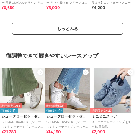
ー 厚底 編み込みデザイン サイ
ー サッと履ける レザークロス
履ける】コンフォートスニー
¥6,680
¥8,900
¥4,290
ドゴア スリッポンスニーカー
ベルトデザインスニーカー
カー【幅広3E/軽量/滑りにく
い】
もっとみる
微調整できて履きやすいレースアップ
期間限定SALE
期間限定SALE
¥1888ｸｰﾎﾟﾝ
¥1888ｸｰﾎﾟﾝ
期間限定SALE
シュークローゼットセレクト
シュークローゼットセレクト
ミニミニストア
GERMAN TRAINER （ジャー
GERMAN TRAINER （ジャー
スニーカーレースアップ おし
マントレーナー） / レースアッ
マントレーナー） / レースアッ
ゃれ 運動靴
¥21,780
¥14,190
¥2,090
プ スニーカー 1183
プ スニーカー 1183VS