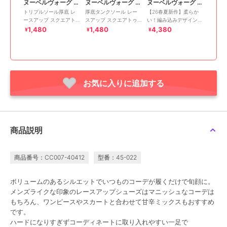
ヌーベルヴォーグ リラックス
ヌーベルヴォーグ リラックス
ヌーベルヴォーグ リラックス
トリプルソール厚底 レ
厚底タンクソール レー
【26春夏新作】柔らか
ースアップ スクエアト
スアップ スクエアトゥ
い！編み込みデザイン
ゥシューズ
シューズ
レースアップシューズ
1,480
1,480
4,380
¥
¥
¥
お気に入りに追加する
商品説明
商品番号：CC007-40412
型番：45-022
ボリュームのあるシルエットでいつものコーデが履くだけで旬顔に。
メンズライクな印象のレースアップシューズはマニッシュなコーデは
もちろん、ワンピースやスカートと合わせて甘辛ミックスもおすすめ
です。
ハードになりすぎずコーディネートに取り入れやすい一足で