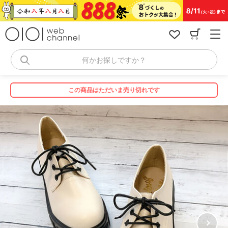
コ
ン
テ
ン
ツ
へ
何かお探しですか？
ス
キ
ッ
この商品はただいま売り切れです
プ