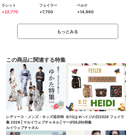
ラシット
フェイラー
ペルケ
22,770
7,700
14,960
￥
￥
￥
もっとみる
この商品に関連する特集
8/12は #ハイジの日2026 フェイラ
レディース・メンズ・キッズ浴衣特
ー(FEILER)特集
集 2026 | マルイウェブチャネル | マ
ルイウェブチャネル