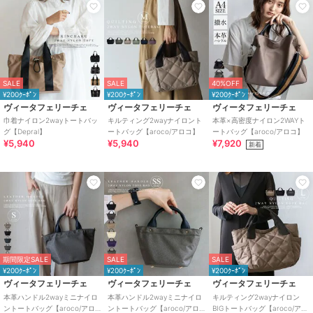
SALE
SALE
40%OFF
¥200ｸｰﾎﾟﾝ
¥200ｸｰﾎﾟﾝ
¥200ｸｰﾎﾟﾝ
ヴィータフェリーチェ
ヴィータフェリーチェ
ヴィータフェリーチェ
巾着ナイロン2wayトートバッ
キルティング2wayナイロント
本革×高密度ナイロン2WAYト
グ【Depral】
ートバッグ【aroco/アロコ】
ートバッグ【aroco/アロコ】
¥5,940
¥5,940
¥7,920
新着
期間限定SALE
SALE
SALE
¥200ｸｰﾎﾟﾝ
¥200ｸｰﾎﾟﾝ
¥200ｸｰﾎﾟﾝ
ヴィータフェリーチェ
ヴィータフェリーチェ
ヴィータフェリーチェ
本革ハンドル2wayミニナイロ
本革ハンドル2wayミニナイロ
キルティング2wayナイロン
ントートバッグ【aroco/アロ
ントートバッグ【aroco/アロ
BIGトートバッグ【aroco/アロ