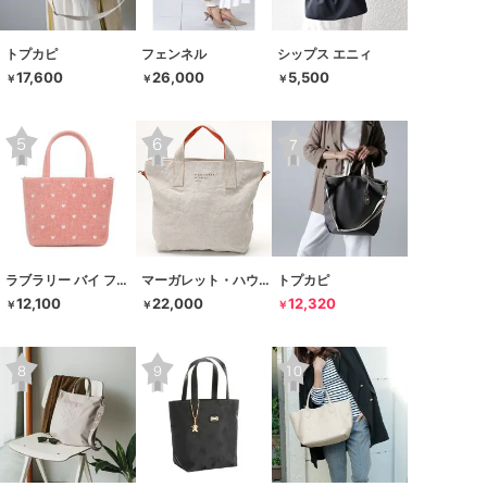
トプカピ
フェンネル
シップス エニィ
17,600
26,000
5,500
￥
￥
￥
ラブラリー バイ フェイラー
マーガレット・ハウエル アイデア
トプカピ
12,100
22,000
12,320
￥
￥
￥