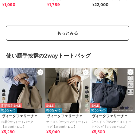
1,090
1,789
22,000
¥
¥
¥
もっとみる
使い勝手抜群の2wayトートバッグ
期間限定SALE
SALE
SALE
¥200ｸｰﾎﾟﾝ
¥200ｸｰﾎﾟﾝ
¥200ｸｰﾎﾟﾝ
ヴィータフェリーチェ
ヴィータフェリーチェ
ヴィータフェリーチェ
巾着2wayトートバッグ
ナイロン2wayコンビトートバ
2ハンドル2WAYナイロントー
【aroco/アロコ】
ッグ【aroco/アロコ】
トバッグ【aroco/アロコ】
¥5,280
¥5,940
¥5,500