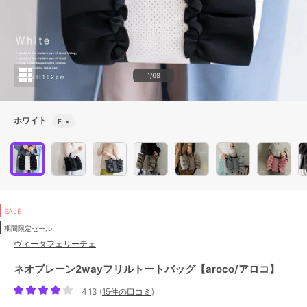
1/68
ホワイト
F
×
SALE
期間限定セール
ヴィータフェリーチェ
ネオプレーン2wayフリルトートバッグ【aroco/アロコ】
4.13
(
15件の口コミ
)