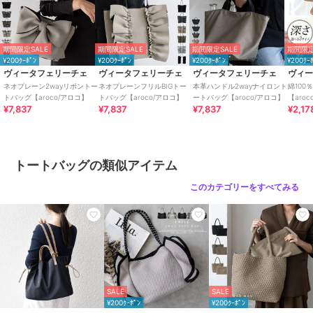
商品カテゴリ
バッグ
／
トートバッグ
性別タイプ
レディース
期間限定SALE
期間限定SALE
期間限定SALE
期間限定
バッグ
／
トートバッグ
¥200ｸｰﾎﾟﾝ
¥200ｸｰﾎﾟﾝ
¥200ｸｰﾎﾟﾝ
¥200ｸｰ
カラー
ホワイト、ブラック、チャコー
ヴィータフェリーチェ
ヴィータフェリーチェ
ヴィータフェリーチェ
ヴィ
ル、モカ、グレーベージュ、ライ
ネオプレーン2wayリボントー
ネオプレーンフリルBIGトー
本革ハンドル2wayナイロント
綿100
トバッグ【aroco/アロコ】
トバッグ【aroco/アロコ】
ートバッグ【aroco/アロコ】
【aro
トグレー、ピンク、ツイードブラ
¥7,837
¥7,837
¥7,837
¥2,17
ック、コルク、ツイードホワイト
サイズ
F
素材
ネオプレーン(ネオプレン)
トートバッグの類似アイテム
商品のお取り扱い方法
このカテゴリーをすべてみる
特徴
バッグ
合成皮革/人工皮革
/
メッシュ
/
無地
/
フリル
/
中（幅21～30cm
以下）
/
ライフスタイル
/
フィ
ットネス・ヨガ
/
カジュアル
/
就活
/
軽量 700ｇ以下
/
2WAY以
上
/
旅行・出張対応
SALE
SALE
¥200ｸｰﾎﾟﾝ
¥200ｸｰﾎﾟﾝ
トートバッグ