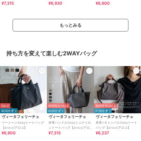
¥7,315
¥6,930
¥6,600
コ】
コ】
コ】
もっとみる
持ち方を変えて楽しむ2WAYバッグ
SALE
期間限定SALE
期間限定SALE
¥200ｸｰﾎﾟﾝ
¥200ｸｰﾎﾟﾝ
¥200ｸｰﾎﾟﾝ
ヴィータフェリーチェ
ヴィータフェリーチェ
ヴィータフェリーチェ
ツートーン2wayトートバッグ
本革ハンドル2wayミニナイロ
本革×キャンバス2wayトート
【aroco/アロコ】
ントートバッグ【aroco/アロ
バッグ【aroco/アロコ】
¥6,600
¥7,315
¥6,237
コ】