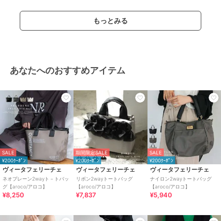
もっとみる
あなたへのおすすめアイテム
SALE
期間限定SALE
SALE
¥200ｸｰﾎﾟﾝ
¥200ｸｰﾎﾟﾝ
¥200ｸｰﾎﾟﾝ
ヴィータフェリーチェ
ヴィータフェリーチェ
ヴィータフェリーチェ
ネオプレーン2wayト－トバッ
リボン2wayトートバッグ
ナイロン2wayトートバッグ
グ【aroco/アロコ】
【aroco/アロコ】
【aroco/アロコ】
¥8,250
¥7,837
¥5,940