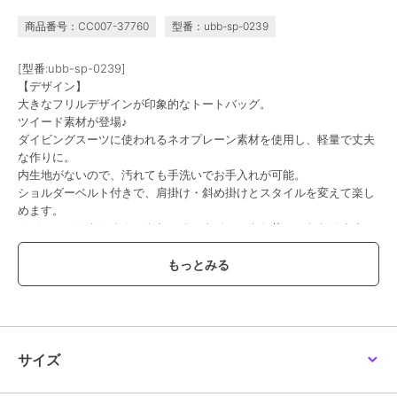
商品番号：CC007-37760
型番：ubb-sp-0239
[型番:ubb-sp-0239]
【デザイン】
大きなフリルデザインが印象的なトートバッグ。
ツイード素材が登場♪
ダイビングスーツに使われるネオプレーン素材を使用し、軽量で丈夫
な作りに。
内生地がないので、汚れても手洗いでお手入れが可能。
ショルダーベルト付きで、肩掛け・斜め掛けとスタイルを変えて楽し
めます。
カジュアルはもちろん、きれいめスタイルにもお使いいただけます。
【特徴】
メイン開閉は、マグネット仕様に。
ショルダーベルトは調整出来ます。
■内側
サイズ
├オープンポケット1
├ファスナー付きポケット1