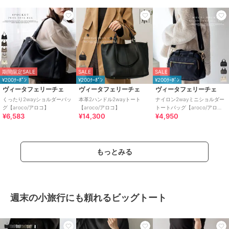
期間限定SALE
SALE
SALE
¥200ｸｰﾎﾟﾝ
¥200ｸｰﾎﾟﾝ
¥200ｸｰﾎﾟﾝ
ヴィータフェリーチェ
ヴィータフェリーチェ
ヴィータフェリーチェ
くったり2wayショルダーバッ
本革2ハンドル2wayトート
ナイロン2wayミニショルダー
グ【aroco/アロコ】
【aroco/アロコ】
トートバッグ【aroco/アロ
¥6,583
¥14,300
¥4,950
コ】
もっとみる
週末の小旅行にも頼れるビッグトート