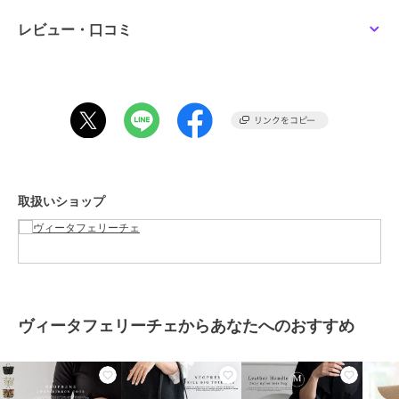
■サイズ等
レビュー・口コミ
●SIZE：高さ：約24cm / 幅：約36cm（上辺）約26cm（下辺） / マ
チ：約12.5cm
●ハンドル長さ：約30cm×幅：約1.5cm、持ち手高さ：約13cm
●ショルダーベルト長さ：約65～125cm×幅：約3cm（取り外し可能/
調節可）
●外ポケット：なし
●内ポケット：オープンポケット1、ファスナー付きポケット1
●ショルダーベルト重量：約73g
●バッグのみ重量：約460g
取扱いショップ
●素材：ネオプレーン(ネオプレン)
●仕様：2way
●バッグのメイン開閉口はマグネットになっております。
●※底板付き
期間限定セール開催中
ヴィータフェリーチェからあなたへのおすすめ
ブランド
ヴィータフェリーチェ
ショップ
ヴィータフェリーチェ