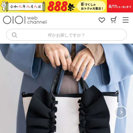
コ
ン
テ
ン
ツ
へ
何かお探しですか？
ス
キ
ッ
プ