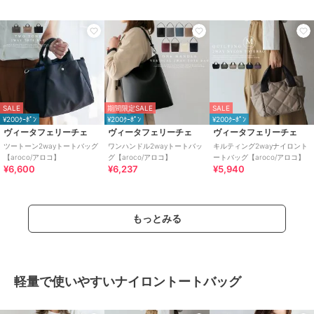
SALE
期間限定SALE
SALE
¥200ｸｰﾎﾟﾝ
¥200ｸｰﾎﾟﾝ
¥200ｸｰﾎﾟﾝ
ヴィータフェリーチェ
ヴィータフェリーチェ
ヴィータフェリーチェ
ツートーン2wayトートバッグ
ワンハンドル2wayトートバッ
キルティング2wayナイロント
【aroco/アロコ】
グ【aroco/アロコ】
ートバッグ【aroco/アロコ】
¥6,600
¥6,237
¥5,940
もっとみる
軽量で使いやすいナイロントートバッグ