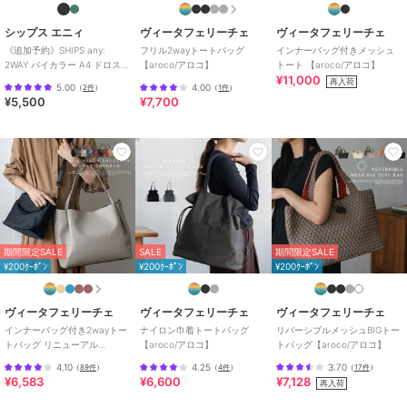
合成皮革/人工皮革
/
メッシュ
/
無地
/
フリル
/
中（幅21～30cm
シップス エニィ
ヴィータフェリーチェ
ヴィータフェリーチェ
以下）
/
ライフスタイル
/
フィ
《追加予約》SHIPS any:
フリル2wayトートバッグ
インナーバッグ付きメッシュ
2WAY バイカラー A4 ドロスト
【aroco/アロコ】
トート 【aroco/アロコ】
ットネス・ヨガ
/
カジュアル
/
¥11,000
トート バッグ
再入荷
就活
/
軽量 700ｇ以下
/
2WAY以
5.00
4.00
（
2件
）
（
1件
）
¥5,500
¥7,700
上
/
旅行・出張対応
原産国
中国
期間限定SALE
SALE
期間限定SALE
¥200ｸｰﾎﾟﾝ
¥200ｸｰﾎﾟﾝ
¥200ｸｰﾎﾟﾝ
ヴィータフェリーチェ
ヴィータフェリーチェ
ヴィータフェリーチェ
インナーバッグ付き2wayトー
ナイロン巾着トートバッグ
リバーシブルメッシュBIGトー
トバッグ リニューアル
【aroco/アロコ】
トバッグ【aroco/アロコ】
【aroco/アロコ】
4.10
4.25
3.70
（
89件
）
（
4件
）
（
17件
）
¥6,583
¥6,600
¥7,128
再入荷