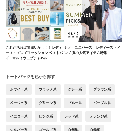
これがあれば間違いなし！！レディ
ナノ・ユニバース｜レディース・メ
ース・メンズファッション ベストバ
ンズ 夏の人気アイテム特集
イ | マルイウェブチャネル
トートバッグを色から探す
ホワイト系
ブラック系
グレー系
ブラウン系
ベージュ系
グリーン系
ブルー系
パープル系
イエロー系
ピンク系
レッド系
オレンジ系
シルバー系
ゴールド系
白無地
白織柄