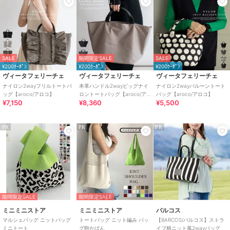
SALE
期間限定SALE
SALE
¥200ｸｰﾎﾟﾝ
¥200ｸｰﾎﾟﾝ
¥200ｸｰﾎﾟﾝ
ヴィータフェリーチェ
ヴィータフェリーチェ
ヴィータフェリーチェ
ナイロン2wayフリルトートバ
本革ハンドル2wayビッグナイ
ナイロン2wayバルーントート
ッグ【aroco/アロコ】
ロントートバッグ【aroco/ア
バッグ【aroco/アロコ】
¥7,150
¥8,360
¥5,500
ロコ】
PR
PR
PR
期間限定SALE
期間限定SALE
ミニミニストア
ミニミニストア
バルコス
マルシェバッグ ニットバッグ
トートバッグ ニット編み バッ
【BARCOS/バルコス】ストラ
ミニトート
グ鞄かばん
イプ柄ニット風2wayバッグ