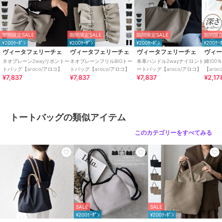
商品カテゴリ
バッグ
／
トートバッグ
性別タイプ
レディース
期間限定SALE
期間限定SALE
期間限定SALE
期間限定
バッグ
／
トートバッグ
¥200ｸｰﾎﾟﾝ
¥200ｸｰﾎﾟﾝ
¥200ｸｰﾎﾟﾝ
¥200ｸｰ
カラー
ピンク、ブラック、チャコール、
ヴィータフェリーチェ
ヴィータフェリーチェ
ヴィータフェリーチェ
ヴィ
モカ、グレーベージュ、ライトグ
ネオプレーン2wayリボントー
ネオプレーンフリルBIGトー
本革ハンドル2wayナイロント
綿100
トバッグ【aroco/アロコ】
トバッグ【aroco/アロコ】
ートバッグ【aroco/アロコ】
【aro
レー、ホワイト、ツイードブラッ
¥7,837
¥7,837
¥7,837
¥2,17
ク、コルク、ツイードホワイト
サイズ
F
素材
ネオプレーン(ネオプレン)
トートバッグの類似アイテム
商品のお取り扱い方法
このカテゴリーをすべてみる
特徴
バッグ
合成皮革/人工皮革
/
メッシュ
/
無地
/
フリル
/
中（幅21～30cm
以下）
/
ライフスタイル
/
フィ
ットネス・ヨガ
/
カジュアル
/
就活
/
軽量 700ｇ以下
/
2WAY以
上
/
旅行・出張対応
SALE
SALE
¥200ｸｰﾎﾟﾝ
¥200ｸｰﾎﾟﾝ
トートバッグ