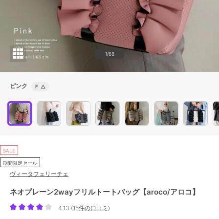
1/68
ピンク
F
△
SALE
期間限定セール
ヴィータフェリーチェ
ネオプレーン2wayフリルトートバッグ【aroco/アロコ】
4.13
(
15件の口コミ
)