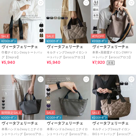
SALE
SALE
40%OFF
¥200ｸｰﾎﾟﾝ
¥200ｸｰﾎﾟﾝ
¥200ｸｰﾎﾟﾝ
ヴィータフェリーチェ
ヴィータフェリーチェ
ヴィータフェリーチェ
巾着ナイロン2wayトートバッ
キルティング2wayナイロント
本革×高密度ナイロン2WAYト
グ【Depral】
ートバッグ【aroco/アロコ】
ートバッグ【aroco/アロコ】
¥5,940
¥5,940
¥7,920
新着
期間限定SALE
SALE
SALE
¥200ｸｰﾎﾟﾝ
¥200ｸｰﾎﾟﾝ
¥200ｸｰﾎﾟﾝ
ヴィータフェリーチェ
ヴィータフェリーチェ
ヴィータフェリーチェ
本革ハンドル2wayミニナイロ
本革ハンドル2wayミニナイロ
キルティング2wayナイロン
ントートバッグ【aroco/アロ
ントートバッグ【aroco/アロ
BIGトートバッグ【aroco/アロ