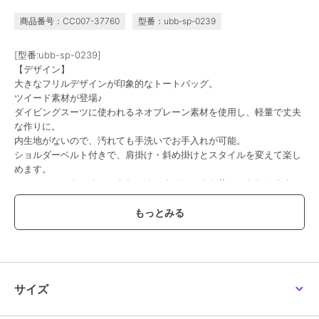
商品番号：CC007-37760
型番：ubb-sp-0239
[型番:ubb-sp-0239]
【デザイン】
大きなフリルデザインが印象的なトートバッグ。
ツイード素材が登場♪
ダイビングスーツに使われるネオプレーン素材を使用し、軽量で丈夫
な作りに。
内生地がないので、汚れても手洗いでお手入れが可能。
ショルダーベルト付きで、肩掛け・斜め掛けとスタイルを変えて楽し
めます。
カジュアルはもちろん、きれいめスタイルにもお使いいただけます。
【特徴】
メイン開閉は、マグネット仕様に。
ショルダーベルトは調整出来ます。
■内側
サイズ
├オープンポケット1
├ファスナー付きポケット1