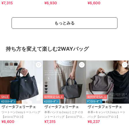
¥7,315
¥6,930
¥6,600
コ】
コ】
コ】
もっとみる
持ち方を変えて楽しむ2WAYバッグ
SALE
期間限定SALE
期間限定SALE
¥200ｸｰﾎﾟﾝ
¥200ｸｰﾎﾟﾝ
¥200ｸｰﾎﾟﾝ
ヴィータフェリーチェ
ヴィータフェリーチェ
ヴィータフェリーチェ
ツートーン2wayトートバッグ
本革ハンドル2wayミニナイロ
本革×キャンバス2wayトート
【aroco/アロコ】
ントートバッグ【aroco/アロ
バッグ【aroco/アロコ】
¥6,600
¥7,315
¥6,237
コ】