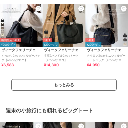
期間限定SALE
SALE
SALE
¥200ｸｰﾎﾟﾝ
¥200ｸｰﾎﾟﾝ
¥200ｸｰﾎﾟﾝ
ヴィータフェリーチェ
ヴィータフェリーチェ
ヴィータフェリーチェ
くったり2wayショルダーバッ
本革2ハンドル2wayトート
ナイロン2wayミニショルダー
グ【aroco/アロコ】
【aroco/アロコ】
トートバッグ【aroco/アロ
¥6,583
¥14,300
¥4,950
コ】
もっとみる
週末の小旅行にも頼れるビッグトート