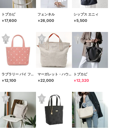
トプカピ
フェンネル
シップス エニィ
17,600
26,000
5,500
￥
￥
￥
ラブラリー バイ フェイラー
マーガレット・ハウエル アイデア
トプカピ
12,100
22,000
12,320
￥
￥
￥