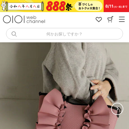
コ
ン
テ
ン
ツ
へ
何かお探しですか？
ス
キ
ッ
プ