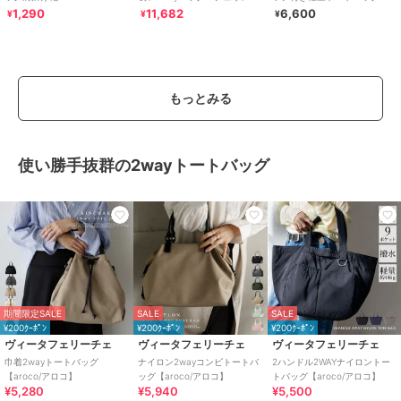
レザー
1,290
11,682
6,600
¥
¥
¥
もっとみる
使い勝手抜群の2wayトートバッグ
期間限定SALE
SALE
SALE
¥200ｸｰﾎﾟﾝ
¥200ｸｰﾎﾟﾝ
¥200ｸｰﾎﾟﾝ
ヴィータフェリーチェ
ヴィータフェリーチェ
ヴィータフェリーチェ
巾着2wayトートバッグ
ナイロン2wayコンビトートバ
2ハンドル2WAYナイロントー
【aroco/アロコ】
ッグ【aroco/アロコ】
トバッグ【aroco/アロコ】
¥5,280
¥5,940
¥5,500