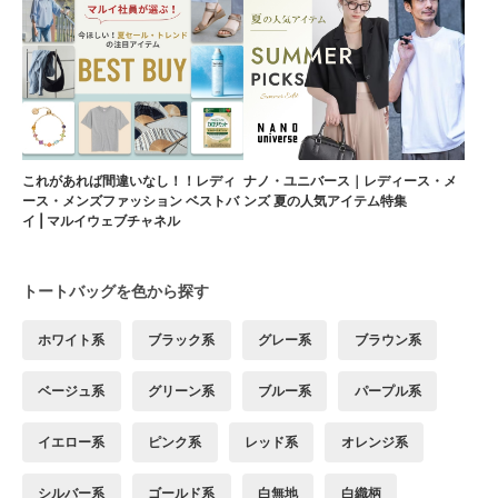
これがあれば間違いなし！！レディ
ナノ・ユニバース｜レディース・メ
ース・メンズファッション ベストバ
ンズ 夏の人気アイテム特集
イ | マルイウェブチャネル
トートバッグを色から探す
ホワイト系
ブラック系
グレー系
ブラウン系
ベージュ系
グリーン系
ブルー系
パープル系
イエロー系
ピンク系
レッド系
オレンジ系
シルバー系
ゴールド系
白無地
白織柄