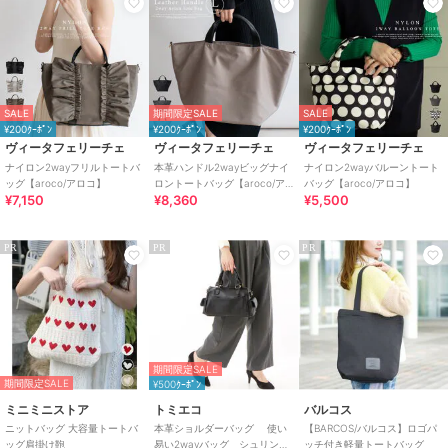
SALE
期間限定SALE
SALE
¥200ｸｰﾎﾟﾝ
¥200ｸｰﾎﾟﾝ
¥200ｸｰﾎﾟﾝ
ヴィータフェリーチェ
ヴィータフェリーチェ
ヴィータフェリーチェ
ナイロン2wayフリルトートバ
本革ハンドル2wayビッグナイ
ナイロン2wayバルーントート
ッグ【aroco/アロコ】
ロントートバッグ【aroco/ア
バッグ【aroco/アロコ】
¥7,150
¥8,360
¥5,500
ロコ】
PR
PR
PR
期間限定SALE
期間限定SALE
¥500ｸｰﾎﾟﾝ
ミニミニストア
トミエコ
バルコス
ニットバッグ 大容量トートバ
本革ショルダーバッグ 使い
【BARCOS/バルコス】ロゴパ
ッグ肩掛け鞄
易い2wayバッグ シュリンク
ッチ付き軽量トートバッグ