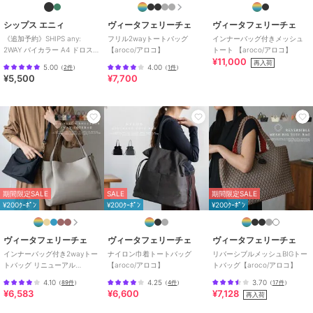
合成皮革/人工皮革
/
メッシュ
/
無地
/
フリル
/
中（幅21～30cm
シップス エニィ
ヴィータフェリーチェ
ヴィータフェリーチェ
以下）
/
ライフスタイル
/
フィ
《追加予約》SHIPS any:
フリル2wayトートバッグ
インナーバッグ付きメッシュ
2WAY バイカラー A4 ドロスト
【aroco/アロコ】
トート 【aroco/アロコ】
ットネス・ヨガ
/
カジュアル
/
¥11,000
トート バッグ
再入荷
就活
/
軽量 700ｇ以下
/
2WAY以
5.00
4.00
（
2件
）
（
1件
）
¥5,500
¥7,700
上
/
旅行・出張対応
原産国
中国
期間限定SALE
SALE
期間限定SALE
¥200ｸｰﾎﾟﾝ
¥200ｸｰﾎﾟﾝ
¥200ｸｰﾎﾟﾝ
ヴィータフェリーチェ
ヴィータフェリーチェ
ヴィータフェリーチェ
インナーバッグ付き2wayトー
ナイロン巾着トートバッグ
リバーシブルメッシュBIGトー
トバッグ リニューアル
【aroco/アロコ】
トバッグ【aroco/アロコ】
【aroco/アロコ】
4.10
4.25
3.70
（
89件
）
（
4件
）
（
17件
）
¥6,583
¥6,600
¥7,128
再入荷