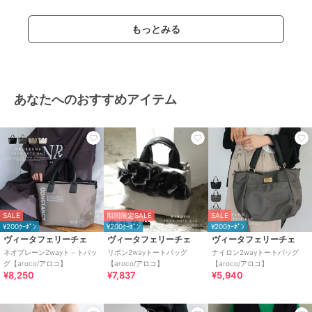
もっとみる
あなたへのおすすめアイテム
SALE
期間限定SALE
SALE
¥200ｸｰﾎﾟﾝ
¥200ｸｰﾎﾟﾝ
¥200ｸｰﾎﾟﾝ
ヴィータフェリーチェ
ヴィータフェリーチェ
ヴィータフェリーチェ
ネオプレーン2wayト－トバッ
リボン2wayトートバッグ
ナイロン2wayトートバッグ
グ【aroco/アロコ】
【aroco/アロコ】
【aroco/アロコ】
¥8,250
¥7,837
¥5,940