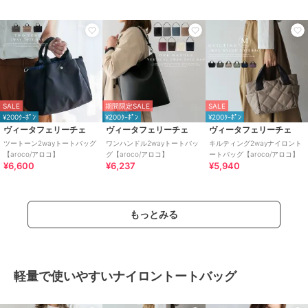
SALE
期間限定SALE
SALE
¥200ｸｰﾎﾟﾝ
¥200ｸｰﾎﾟﾝ
¥200ｸｰﾎﾟﾝ
ヴィータフェリーチェ
ヴィータフェリーチェ
ヴィータフェリーチェ
ツートーン2wayトートバッグ
ワンハンドル2wayトートバッ
キルティング2wayナイロント
【aroco/アロコ】
グ【aroco/アロコ】
ートバッグ【aroco/アロコ】
¥6,600
¥6,237
¥5,940
もっとみる
軽量で使いやすいナイロントートバッグ