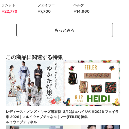
ラシット
フェイラー
ペルケ
22,770
7,700
14,960
￥
￥
￥
もっとみる
この商品に関連する特集
8/12は #ハイジの日2026 フェイラ
レディース・メンズ・キッズ浴衣特
ー(FEILER)特集
集 2026 | マルイウェブチャネル | マ
ルイウェブチャネル