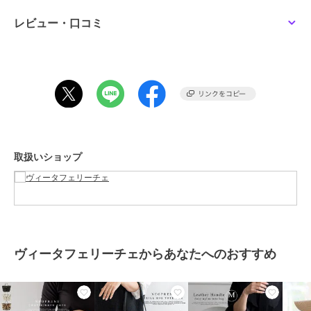
■サイズ等
レビュー・口コミ
●SIZE：高さ：約24cm / 幅：約36cm（上辺）約26cm（下辺） / マ
チ：約12.5cm
●ハンドル長さ：約30cm×幅：約1.5cm、持ち手高さ：約13cm
●ショルダーベルト長さ：約65～125cm×幅：約3cm（取り外し可能/
調節可）
●外ポケット：なし
●内ポケット：オープンポケット1、ファスナー付きポケット1
●ショルダーベルト重量：約73g
●バッグのみ重量：約460g
取扱いショップ
●素材：ネオプレーン(ネオプレン)
●仕様：2way
●バッグのメイン開閉口はマグネットになっております。
●※底板付き
期間限定セール開催中
ヴィータフェリーチェからあなたへのおすすめ
ブランド
ヴィータフェリーチェ
ショップ
ヴィータフェリーチェ