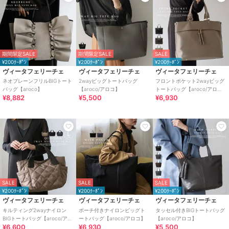
期間限定SALE
期間限定SALE
SALE
¥200ｸｰﾎﾟﾝ
¥200ｸｰﾎﾟﾝ
¥200ｸｰﾎﾟﾝ
ヴィータフェリーチェ
ヴィータフェリーチェ
ヴィータフェリーチェ
ネオプレーンフリルBIGトート
2wayビッグトートバッグ
フロントポケット2wayビッグ
バッグ【aroco】
【aroco/アロコ】
トートバッグ【aroco/アロ
¥8,882
¥5,500
¥6,930
コ】
SALE
SALE
SALE
¥200ｸｰﾎﾟﾝ
¥200ｸｰﾎﾟﾝ
¥200ｸｰﾎﾟﾝ
ヴィータフェリーチェ
ヴィータフェリーチェ
ヴィータフェリーチェ
キルティング2wayナイロン
ポーチ付きナイロンビッグト
タッセル付きBIGトートバッグ
BIGトートバッグ【aroco/アロ
ートバッグ【aroco/アロコ】
【aroco/アロコ】
¥6,600
¥6,930
¥5,500
コ】