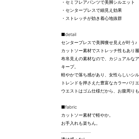
・セミフレアパンツで美脚シルエット
・センタープレスで細見え効果
・ストレッチが効き着心地抜群
■detail
センタープレスで美脚痩せ見えが叶う♪
カットソー素材でストレッチ性もあり
布帛見えの素材なので、カジュアルな
キープ。
軽やかで落ち感があり、女性らしいシ
トレンドを押さえた豊富なカラーバリ
ウエストはゴム仕様だから、お腹周り
■fabric
カットソー素材で軽やか。
お手入れも楽ちん。
……………………