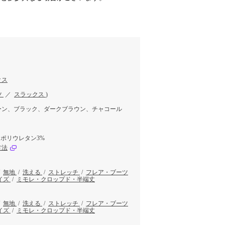
クス
ツ
／
スラックス
)
ーン、ブラック、ダークブラウン、チャコール
、ポリウレタン3%
方法
/
無地
/
洗える
/
ストレッチ
/
フレア・ブーツ
イズ
/
ミモレ・クロップド・半端丈
/
無地
/
洗える
/
ストレッチ
/
フレア・ブーツ
イズ
/
ミモレ・クロップド・半端丈