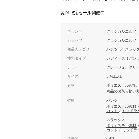
期間限定セール開催中
ブランド
クラシカルエルフ
ショップ
クラシカルエルフ
商品カテゴリ
パンツ
／
スラッ
性別タイプ
レディース
(
パン
カラー
グレージュ、グリ
サイズ
S,M,L,XL
素材
ポリエステル97%
商品のお取り扱い
特徴
パンツ
ポリエステル素材
カット
/
ミッドラ
スラックス
ポリエステル素材
カット
/
ミッドラ
原産国
中国