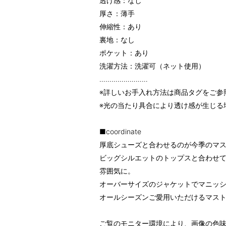
透け感：なし
厚さ：薄手
伸縮性：あり
裏地：なし
ポケット：あり
洗濯方法：洗濯可（ネット使用）
……………………
※詳しいお手入れ方法は商品タグをご参
※光の当たり具合により透け感が生じる
■coordinate
厚底シューズと合わせるのが今季のマ
ビッグシルエットのトップスと合わせ
雰囲気に。
オーバーサイズのジャケットでマニッ
オールシーズンご愛用いただけるマス
ご覧のモニター環境により、画像の色