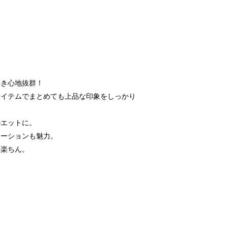
履き心地抜群！
アイテムでまとめても上品な印象をしっかり
ルエットに。
エーションも魅力。
も楽ちん。