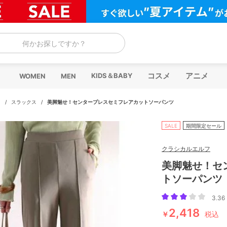
何かお探しですか？
コスメ
アニメ
KIDS＆BABY
WOMEN
MEN
ツ
/
スラックス
/
美脚魅せ！センタープレスセミフレアカットソーパンツ
SALE
期間限定セール
クラシカルエルフ
美脚魅せ！セ
トソーパンツ
3.36 
2,418
￥
税込