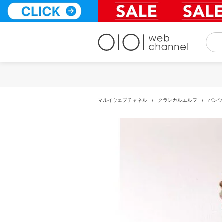
コ
ン
テ
ン
ツ
へ
ス
キ
ッ
プ
マルイウェブチャネル
/
クラシカルエルフ
/
パン