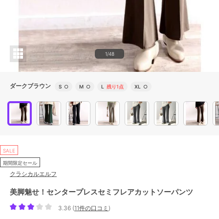
1/48
ダークブラウン
S
○
M
○
L
残り1点
XL
○
SALE
期間限定セール
クラシカルエルフ
美脚魅せ！センタープレスセミフレアカットソーパンツ
3.36
(
11件の口コミ
)