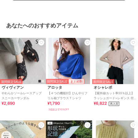
あなたへのおすすめアイテム
期間限定SALE
まとめ割
期間限定SALE
期間限定SALE
ヴィヴィアン
アロッタ
オシャレボ
やわらかソールレースアップ
【４つの機能付】ひんやりフ
【紫外線カット率99％以上】
スニーカーサンダル
リル袖ブラウスＴシャツ
ラッシュガード×レギンス 付
¥2,690
¥1,790
¥6,822
き タンキニ
再入荷
3点以上で10%OFF