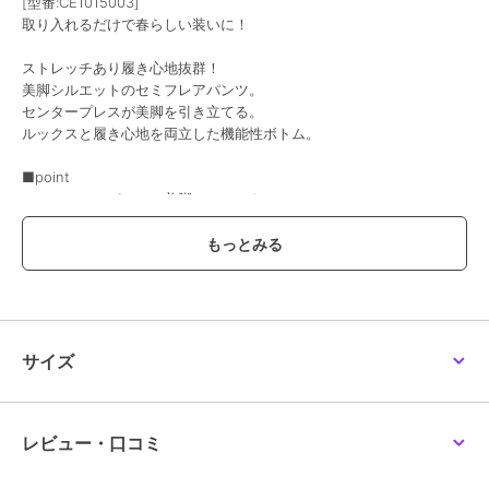
[型番:CE1015003]
取り入れるだけで春らしい装いに！
ストレッチあり履き心地抜群！
美脚シルエットのセミフレアパンツ。
センタープレスが美脚を引き立てる。
ルックスと履き心地を両立した機能性ボトム。
■point
・セミフレアパンツで美脚シルエット
・センタープレスで細見え効果
・ストレッチが効き着心地抜群
■detail
センタープレスで美脚痩せ見えが叶う♪
カットソー素材でストレッチ性もあり履き心地抜群！
布帛見えの素材なので、カジュアルなアイテムでまとめても上品な印
サイズ
象をしっかりキープ。
軽やかで落ち感があり、女性らしいシルエットに。
トレンドを押さえた豊富なカラーバリエーションも魅力。
ウエストはゴム仕様だから、お腹周りも楽ちん。
レビュー・口コミ
■fabric