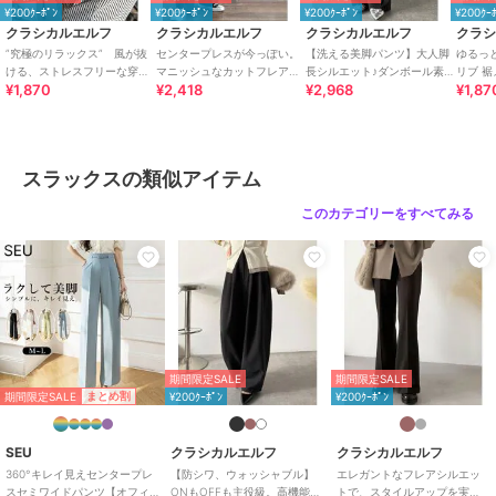
¥200ｸｰﾎﾟﾝ
¥200ｸｰﾎﾟﾝ
¥200ｸｰﾎﾟﾝ
¥200ｸｰ
クラシカルエルフ
クラシカルエルフ
クラシカルエルフ
クラ
期間限定セール開催中
”究極のリラックス” 風が抜
センタープレスが今っぽい。
【洗える美脚パンツ】大人脚
ゆるっ
ける、ストレスフリーな穿き
マニッシュなカットフレアパ
長シルエット♪ダンボール素材
リブ 裾
¥1,870
¥2,418
¥2,968
¥1,87
心地。サッカー素材タックワ
ンツ。
ピンタックフレアパンツ
ージー
ブランド
クラシカルエルフ
イドカーブパンツ
ショップ
クラシカルエルフ
商品カテゴリ
パンツ
／
スラックス
スラックスの類似アイテム
性別タイプ
レディース
このカテゴリーをすべてみる
パンツ
／
スラックス
カラー
ダークブラウン、グリーン、ブラ
ック、グレージュ、チャコール
サイズ
S,M,L,XL
素材
ポリエステル97%、ポリウレタン
3%
期間限定SALE
期間限定SALE
商品のお取り扱い方法
期間限定SALE
まとめ割
¥200ｸｰﾎﾟﾝ
¥200ｸｰﾎﾟﾝ
特徴
パンツ
ポリエステル素材
/
無地
/
洗え
SEU
クラシカルエルフ
クラシカルエルフ
る
/
ストレッチ
/
フレア・ブー
360°キレイ見えセンタープレ
【防シワ、ウォッシャブル】
エレガントなフレアシルエッ
スセミワイドパンツ【オフィ
ONもOFFも主役級。高機能タ
トで、スタイルアップを実
ツカット
/
ミッドライズ
/
ミモ