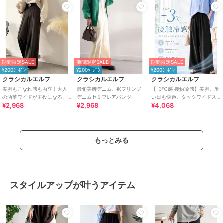
期間限定SALE
期間限定SALE
期間限定SALE
¥200ｸｰﾎﾟﾝ
¥200ｸｰﾎﾟﾝ
¥200ｸｰﾎﾟﾝ
クラシカルエルフ
クラシカルエルフ
クラシカルエルフ
美脚もこなれ感も両立！大人
最旬美脚デニム。裾フリンジ
【-3℃感 接触冷感】美脚。暑
の洒落ワイドが主役になる、
デニムセミフレアパンツ
い日も快適。タックワイドス
¥2,968
¥2,968
¥4,068
ブラッシュドジャージハイウ
トレートイージーパンツ
エストワイドパンツ
もっとみる
スタイルアップが叶うアイテム