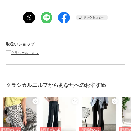
カットソー素材で軽やか。
お手入れも楽ちん。
……………………
透け感：なし
厚さ：薄手
伸縮性：あり
裏地：なし
取扱いショップ
ポケット：あり
洗濯方法：洗濯可（ネット使用）
……………………
※詳しいお手入れ方法は商品タグをご参照ください。
※光の当たり具合により透け感が生じる場合があります。
■coordinate
クラシカルエルフからあなたへのおすすめ
厚底シューズと合わせるのが今季のマストトレンド。
ビッグシルエットのトップスと合わせてカジュアルダウンすれば、大
人のこなれた雰囲気に。
オーバーサイズのジャケットでマニッシュコーデも楽しめちゃう。
オールシーズンご愛用いただけるマストバイアイテムです。
ご覧のモニター環境により、画像の色味と多少異なる場合がございま
す。
期間限定SALE
期間限定SALE
期間限定SALE
期間限定