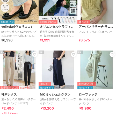
¥888ｸｰﾎﾟﾝ
期間限定SALE
35%OFF
velikoko(ヴェリココ）
オリエンタルトラフィック
アーバンリサーチ サニーレーベル
ゆったり幅もある2wayパンプ
遮光率100％ 自動開閉 男女兼
フロントフリルプルオーバー
ス(3.0cmヒール)[19.5~27cm]
用【26春夏新作】ワンタッチ
¥6,990
¥1,991
¥3,575
ラクチンきれいシューズ
晴雨兼用 折りたたみ傘 /G-
0601
PR
PR
PR
20%OFF
期間限定SALE
期間限定SALE
まとめ割
¥1000ｸｰﾎﾟﾝ
¥1500ｸｰﾎﾟﾝ
神戸レタス
MK ミッシェルクラン
ローファッジ
選べるサイズ 美脚ポンチテー
[接触冷感/洗える]リラクシーワ
共ベルト付きサイドBOXタッ
パードパンツ [M4277]
イドパンツ
クパンツ
2,490
13,200
9,900
¥
¥
¥
2点以上で5%OFF