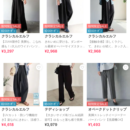
期間限定SALE
期間限定SALE
期間限定SALE
¥200ｸｰﾎﾟﾝ
¥200ｸｰﾎﾟﾝ
¥200ｸｰﾎﾟﾝ
クラシカルエルフ
クラシカルエルフ
クラシカルエルフ
【25AW新作】美脚も、こなれ
きれいめに穿ける。ダンボー
【接触冷感】涼しくラクし
感も！♪大人のワイドパンツ。
ル素材オーバーサイズ２タッ
て、きれいが続く。タック入
¥3,297
¥2,968
¥2,968
ベルテッドワイドイージース
クイージーパンツ（ワイド）
り総柄ワイドイージーパンツ
ラックスパンツ
（ウエストゴム）
期間限定SALE
¥200ｸｰﾎﾟﾝ
¥500ｸｰﾎﾟﾝ
期間限定SALE
クラシカルエルフ
テディショップ
オペークドットクリップ
【UVカット・防シワ機能付
【大きいサイズ有/ゴム＆紐調
美脚ストレッチイージーテー
き】楽なのにきれい、涼感ワ
節可】ゆるっと落ち感で美脚
パードパンツ【洗濯機OK】
¥4,618
¥3,979
¥1,493
ッシャー素材イージーカーブ
見せ。イージー ワイドパンツ
パンツ
レディース