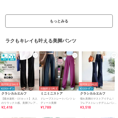
もっとみる
ラクもキレイも叶える美脚パンツ
期間限定SALE
期間限定SALE
¥200ｸｰﾎﾟﾝ
期間限定SALE
¥200ｸｰﾎﾟﾝ
クラシカルエルフ
ミニミニストア
クラシカルエルフ
【吸水速乾・UVカット】 大人
ドレープストレートパンツ レ
憧れ美脚のマストアイテム！
のリラックス感。美脚フレア
ディース美脚
フレアストレッチデニムパン
¥2,418
¥1,789
¥3,518
パンツ
ツ