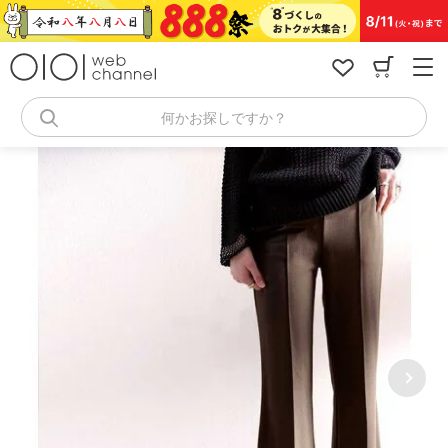
コ
ン
テ
ン
ツ
へ
何かお探しですか？
ス
キ
ッ
プ