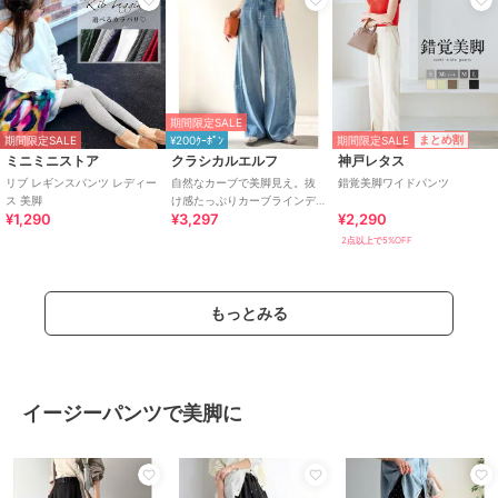
期間限定SALE
期間限定SALE
まとめ割
期間限定SALE
¥200ｸｰﾎﾟﾝ
ミニミニストア
クラシカルエルフ
神戸レタス
リブ レギンスパンツ レディー
自然なカーブで美脚見え。抜
錯覚美脚ワイドパンツ
ス 美脚
け感たっぷりカーブラインデ
¥1,290
¥3,297
¥2,290
ニムパンツ（ワイド）
2点以上で5%OFF
もっとみる
イージーパンツで美脚に