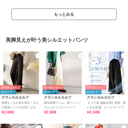
もっとみる
美脚見えが叶う美シルエットパンツ
期間限定SALE
期間限定SALE
期間限定SALE
¥200ｸｰﾎﾟﾝ
¥200ｸｰﾎﾟﾝ
¥200ｸｰﾎﾟﾝ
クラシカルエルフ
クラシカルエルフ
クラシカルエルフ
美脚もこなれ感も両立！大人
最旬美脚デニム。裾フリンジ
【-3℃感 接触冷感】美脚。暑
の洒落ワイドが主役になる、
デニムセミフレアパンツ
い日も快適。タックワイドス
¥2,968
¥2,968
¥4,068
ブラッシュドジャージハイウ
トレートイージーパンツ
エストワイドパンツ