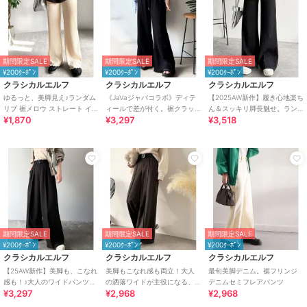
期間限定SALE
期間限定SALE
期間限定SALE
¥200ｸｰﾎﾟﾝ
¥200ｸｰﾎﾟﾝ
¥200ｸｰﾎﾟﾝ
クラシカルエルフ
クラシカルエルフ
クラシカルエルフ
ゆるっと、美脚見え♪ランダム
《JaVaジャバコラボ》ディテ
【2025AW新作】履き心地楽ち
リブ 裾メロウ ストレート イー
ィールで差が付く。裾クラッ
ん＆スッキリ脚長魅せ。ラン
¥1,870
¥3,297
¥3,518
ジーパンツ
シュ裏毛美脚フレアパンツ
ダムリブニットパンツ
期間限定SALE
期間限定SALE
期間限定SALE
¥200ｸｰﾎﾟﾝ
¥200ｸｰﾎﾟﾝ
¥200ｸｰﾎﾟﾝ
クラシカルエルフ
クラシカルエルフ
クラシカルエルフ
【25AW新作】美脚も、こなれ
美脚もこなれ感も両立！大人
最旬美脚デニム。裾フリンジ
感も！♪大人のワイドパンツ。
の洒落ワイドが主役になる、
デニムセミフレアパンツ
¥3,297
¥2,968
¥2,968
ベルテッドワイドイージース
ブラッシュドジャージハイウ
ラックスパンツ
エストワイドパンツ