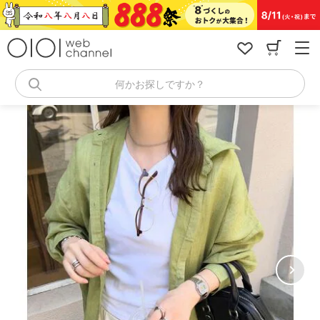
コ
ン
テ
ン
ツ
へ
何かお探しですか？
ス
キ
ッ
プ