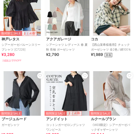
期間限定SALE
まとめ割
神戸レタス
アクアガレージ
コカ
シアーガーゼバルーンスリー
シアーシャツ レディース 春 夏
【西山茉希様着用】チェック
ブシャツ [C7226]
秋 長袖 ガーゼシャツ
ガーゼシャツ 全2色 / 綿100％
¥3,280
¥2,790
¥1,989
新着
2点以上で5%OFF
期間限定SALE
まとめ割
期間限定SALE
期間限定SALE
ブージュルード
アンドイット
ルクールブラン
ガーゼシャツ
コットンガーゼロングシャツ
《WEB限定》シアーガーゼバ
ワンピース
ックギャザーシャツ