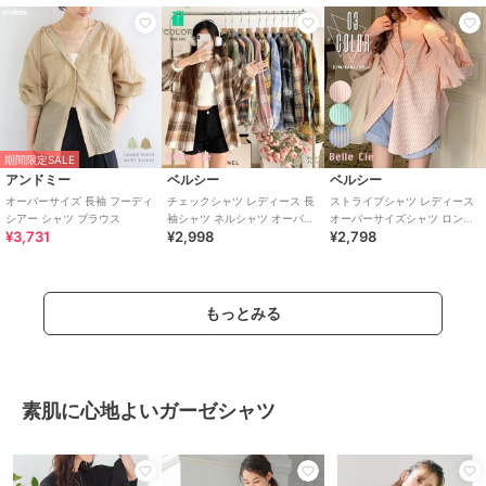
期間限定SALE
アンドミー
ベルシー
ベルシー
オーバーサイズ 長袖 フーディ
チェックシャツ レディース 長
ストライプシャツ レディース
シアー シャツ ブラウス
袖シャツ ネルシャツ オーバー
オーバーサイズシャツ ロング
¥3,731
¥2,998
¥2,798
サイズ 羽織り 11色 春秋
シャツ 長袖 サテンシャツ 春夏
秋
もっとみる
素肌に心地よいガーゼシャツ