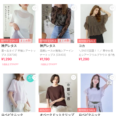
期間限定SALE
期間限定SALE
まとめ割
まとめ割
期間限定SALE
神戸レタス
神戸レタス
コカ
選べるタイプ 半袖シアートッ
花柄レースor無地シアーイン
＼SNSで話題！！／ 華やか見
プス [C6736]
ナートップス [C6433]
えシアーフリルブラウス 全7色
¥1,290
¥1,190
¥1,290
2点以上で5%OFF
2点以上で5%OFF
40%OFF
期間限定SALE
ロペピクニック
オペークドットクリップ
ロペピクニック