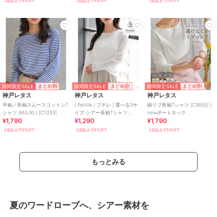
2点以上で5%OFF
2点以上で5%OFF
2点以上で5%OFF
期間限定SALE
期間限定SALE
期間限定SALE
まとめ割
まとめ割
まとめ割
神戸レタス
神戸レタス
神戸レタス
半袖／長袖スムースコットンT
[ Petitle / プチレ ] 選べる3サ
細リブ長袖Tシャツ [C3655]｜
シャツ (M/L/XL) [C7293]
イズ シアー長袖Tシャツ
newボートネック
¥1,790
¥1,290
¥1,790
[C7708]
2点以上で5%OFF
2点以上で5%OFF
2点以上で5%OFF
もっとみる
夏のワードローブへ、シアー素材を