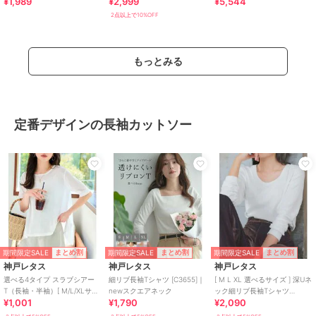
¥1,989
¥2,999
¥5,544
2点以上で10%OFF
もっとみる
定番デザインの長袖カットソー
期間限定SALE
期間限定SALE
期間限定SALE
まとめ割
まとめ割
まとめ割
神戸レタス
神戸レタス
神戸レタス
選べる4タイプ スラブシアー
細リブ長袖Tシャツ [C3655]｜
[ M L XL 選べるサイズ ] 深Uネ
T（長袖・半袖）[ M/L/XLサイ
newスクエアネック
ック細リブ長袖Tシャツ
¥1,001
¥1,790
¥2,090
ズ ] [C7325]
[C7316]