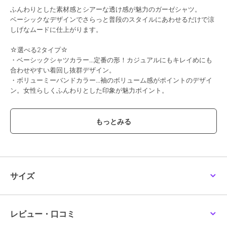
ふんわりとした素材感とシアーな透け感が魅力のガーゼシャツ。
ベーシックなデザインでさらっと普段のスタイルにあわせるだけで涼
しげなムードに仕上がります。
☆選べる2タイプ☆
・ベーシックシャツカラー...定番の形！カジュアルにもキレイめにも
合わせやすい着回し抜群デザイン。
・ボリューミーバンドカラー...袖のボリューム感がポイントのデザイ
ン。女性らしくふんわりとした印象が魅力ポイント。
【素材・サイズ感】
やわらかく肌触りがよいライトな質感のガーゼ素材。
ゆったりふんわりとしたシルエットとドロップショルダーが抜け感の
あるスタイリングを演出します。
#コウベレタス
サイズ
期間限定セール開催中
ブランド
神戸レタス
レビュー・口コミ
ショップ
神戸レタス