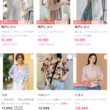
期間限定SALE
期間限定SALE
期間限定SALE
まとめ割
まとめ割
まとめ割
神戸レタス
神戸レタス
神戸レタス
[ Petitle / プチレ ] シアーガー
シャイニーシアーシャツ
洗える シアーロングシャツパ
ゼロングシャツパーカー
[C7271]
ーカー [C7986]
¥2,490
¥2,990
¥2,690
[C7607]
2点以上で5%OFF
2点以上で5%OFF
2点以上で5%OFF
PR
PR
PR
期間限定SALE
¥2888ｸｰﾎﾟﾝ
コカ
ベルシー
イネド
＼新色登場／ 【西山茉希様着
アロハシャツ 花柄シャツ レデ
リネンコクーンスリーブブラ
用】ガーゼシャツ 全14色 / 冷
ィース サテンシャツ 開襟シャ
ウス
房対策
ツ 半袖 レトロ 薔薇柄
1,690
2,998
15,400
再入荷
¥
¥
¥