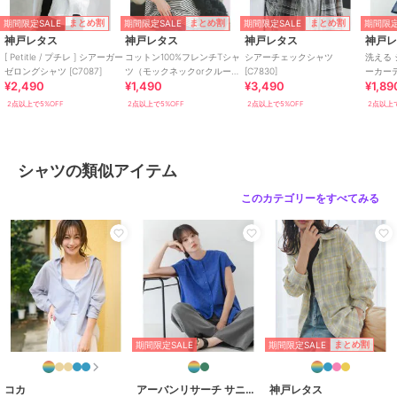
商品のお取り扱い方法
期間限定SALE
期間限定SALE
期間限定SALE
期間限定
まとめ割
まとめ割
まとめ割
特徴
トップス
神戸レタス
神戸レタス
神戸レタス
神戸
綿・コットン素材
/
ポリエステル
[ Petitle / プチレ ] シアーガー
コットン100%フレンチTシャ
シアーチェックシャツ
洗える
ゼロングシャツ [C7087]
ツ（モックネックorクルーネ
[C7830]
ーカー
素材
/
無地
/
長袖
/
レギュラー
¥2,490
¥1,490
¥3,490
¥1,89
ック） [C4819]
ミディ
カラー
/
レギュラー丈(トップス)
[C3703
2点以上で5%OFF
2点以上で5%OFF
2点以上で5%OFF
2点以上で
/
チュニック丈（トップス）
シャツ
綿・コットン素材
/
ポリエステル
シャツの類似アイテム
素材
/
無地
/
長袖
/
レギュラー
このカテゴリーをすべてみる
カラー
/
レギュラー丈(トップス)
/
チュニック丈（トップス）
原産国
バングラデシュ製
期間限定SALE
まとめ割
期間限定SALE
コカ
アーバンリサーチ サニーレーベル
神戸レタス