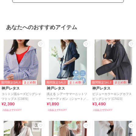
あなたへのおすすめアイテム
期間限定SALE
期間限定SALE
期間限定SALE
まとめ割
まとめ割
まとめ割
神戸レタス
神戸レタス
神戸レタス
コットン混ルーズビッグシャ
洗える シアーサマーニットソ
ビジューカラーロングカフス
ツトップス [C3815]
ーカーディガン（ショート／
ビッグシャツ [C7423]
¥2,390
¥1,890
¥3,490
ミディアム／ロング）
[C3703]
2点以上で5%OFF
2点以上で5%OFF
2点以上で5%OFF