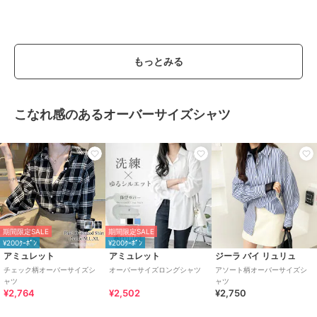
もっとみる
こなれ感のあるオーバーサイズシャツ
期間限定SALE
期間限定SALE
¥200ｸｰﾎﾟﾝ
¥200ｸｰﾎﾟﾝ
アミュレット
アミュレット
ジーラ バイ リュリュ
チェック柄オーバーサイズシ
オーバーサイズロングシャツ
アソート柄オーバーサイズシ
ャツ
ャツ
¥2,764
¥2,502
¥2,750