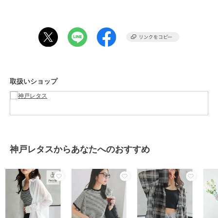
商品カテゴリ
トップス
／
シャツ
性別タイプ
レディース
トップス
／
シャツ
カラー
ベーシックシャツカラー グリー
ン、ベーシックシャツカラー エク
リュ、ベーシックシャツカラー ベ
ージュ、ベーシックシャツカラー
取扱いショップ
チャコール、ベーシックシャツカ
ラー オフホワイト、ベーシックシ
ャツカラー クリームイエロー、ボ
リューミーバンドカラー エクリ
ュ、ボリューミーバンドカラー ベ
ージュ、ボリューミーバンドカラ
ー チャコール、ボリューミーバン
神戸レタスからあなたへのおすすめ
ドカラー オフホワイト、ボリュー
ミーバンドカラークリームイエロ
ー、ボリューミーバンドカラー グ
リーン
サイズ
フリー
素材
ポリエステル80% 綿20%