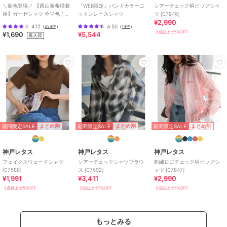
＼新色登場／ 【西山茉希様着
『WEB限定』バンドカラーコ
シアーチェック柄ビッグシャ
用】ガーゼシャツ 全14色 / 冷
ットンレースシャツ
ツ [C7846]
¥2,990
房対策
4.12
4.50
（
254件
）
（
14件
）
2点以上で5%OFF
¥1,690
¥5,544
再入荷
期間限定SALE
期間限定SALE
期間限定SALE
まとめ割
まとめ割
まとめ割
神戸レタス
神戸レタス
神戸レタス
フェイクスウェードシャツ
シアーチェックシャツブラウ
刺繍ロゴチェック柄ビッグシ
[C7588]
ス [C7692]
ャツ [C7847]
¥1,991
¥3,411
¥2,990
2点以上で5%OFF
2点以上で5%OFF
2点以上で5%OFF
もっとみる