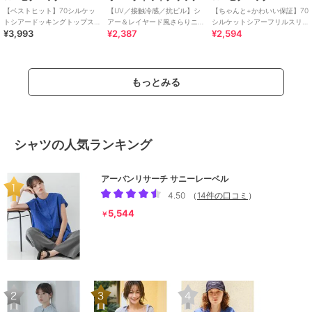
【ベストヒット】70シルケッ
【UV／接触冷感／抗ピル】シ
【ちゃんと+かわいい保証】70
トシアードッキングトップス/
アー＆レイヤード風さらりニ
シルケットシアーフリルスリ
¥3,993
¥2,387
¥2,594
着丈が選べる・UVカット・接
ット《洗濯機OK》
ーブトップス/UVケア・接触冷
触冷感
感
もっとみる
シャツの人気ランキング
アーバンリサーチ サニーレーベル
4.50
（
14件の口コミ
）
5,544
￥