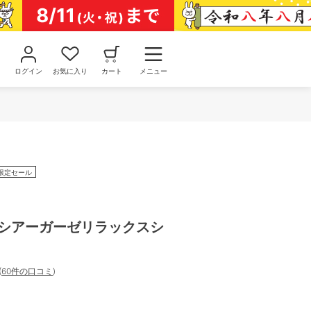
ログイン
お気に入り
カート
メニュー
限定セール
 シアーガーゼリラックスシ
(
60件の口コミ
)