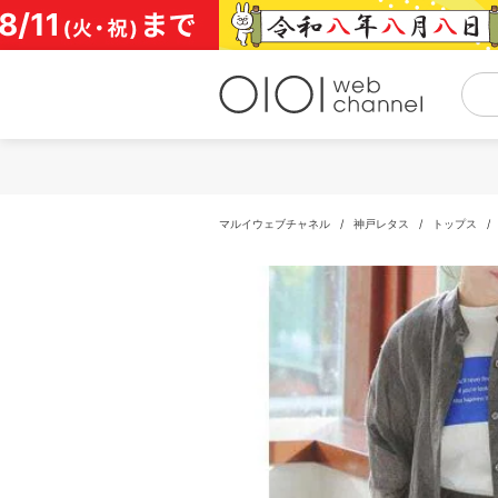
コ
ン
テ
ン
ツ
へ
ス
キ
ッ
プ
マルイウェブチャネル
/
神戸レタス
/
トップス