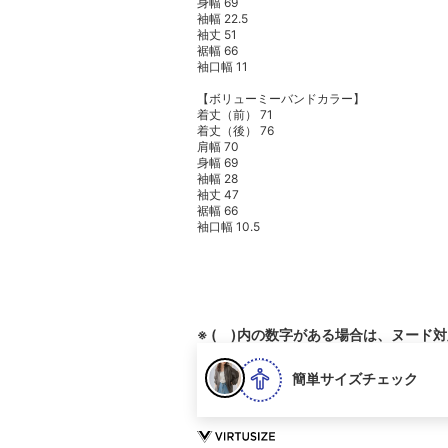
身幅 69
袖幅 22.5
袖丈 51
裾幅 66
袖口幅 11
【ボリューミーバンドカラー】
着丈（前） 71
着丈（後） 76
肩幅 70
身幅 69
袖幅 28
袖丈 47
裾幅 66
袖口幅 10.5
※ ( )内の数字がある場合は、ヌード
簡単サイズチェック