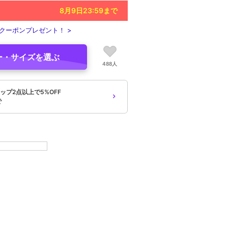
8月9日23:59
まで
クーポンプレゼント！ >
ー・サイズを選ぶ
488人
ップ2点以上で5%OFF
で