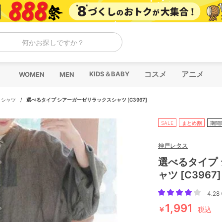
何かお探しですか？
コスメ
アニメ
KIDS＆BABY
WOMEN
MEN
/
シャツ
/
選べるタイプ シアーガーゼリラックスシャツ [C3967]
SALE
まとめ割
期間
神戸レタス
選べるタイプ
ャツ [C3967]
4.28 
1,991
￥
税込