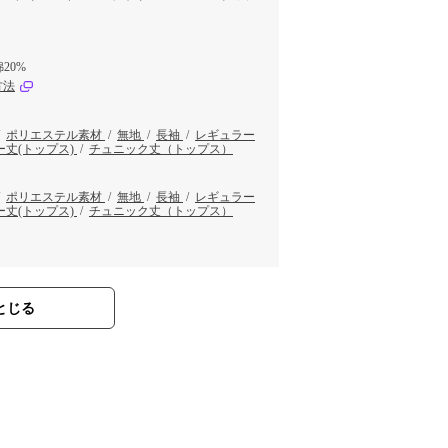
20%
方法
/
ポリエステル素材
/
無地
/
長袖
/
レギュラー
ー丈(トップス)
/
チュニック丈（トップス）
/
ポリエステル素材
/
無地
/
長袖
/
レギュラー
ー丈(トップス)
/
チュニック丈（トップス）
とじる