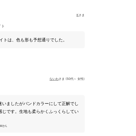
K
さま
イト
ワイトは、色も形も予想通りでした。
ないわ
さま (50代～ 女性)
迷いましたがバンドカラーにして正解でし
感じです。生地も柔らかくふっくらしてい
MかL