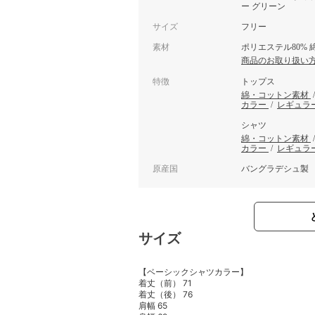
ー グリーン
サイズ
フリー
素材
ポリエステル80% 綿
商品のお取り扱い
特徴
トップス
綿・コットン素材
カラー
/
レギュラ
シャツ
綿・コットン素材
カラー
/
レギュラ
原産国
バングラデシュ製
サイズ
【ベーシックシャツカラー】
着丈（前） 71
着丈（後） 76
肩幅 65