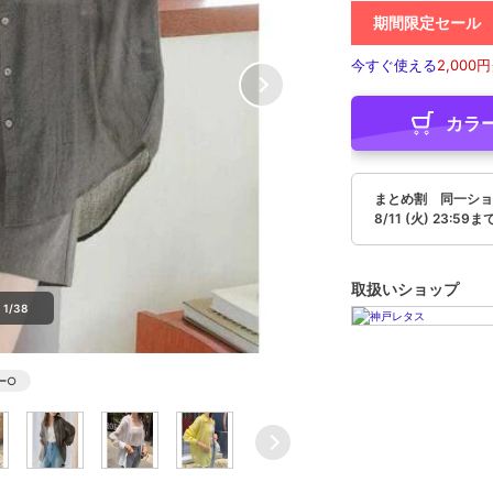
期間限定セール
今すぐ使える
2,000円
カラ
まとめ割 同一ショ
8/11 (火) 23:59ま
取扱いショップ
1/38
ー
○