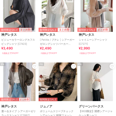
期間限定SALE
期間限定SALE
期間限定SALE
まとめ割
まとめ割
まとめ割
神戸レタス
神戸レタス
神戸レタス
ビジューカラーロングカフス
[ Petitle / プチレ ] シアーガー
シャイニーシアーシャツ
ビッグシャツ [C7423]
ゼロングシャツパーカー
[C7271]
¥3,490
¥2,490
¥2,990
[C7607]
2点以上で5%OFF
2点以上で5%OFF
2点以上で5%OFF
PR
PR
PR
期間限定SALE
期間限定SALE
まとめ割
神戸レタス
ジュノア
グリーンパークス
選べるタイプ シアーガーゼリ
ボリュームスリーブチェック
【WEB限定】開襟シアージャ
ラックスシャツ [C3967]
シアーシャツ 韓国ファッショ
ケット風シャツ