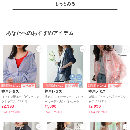
もっとみる
あなたへのおすすめアイテム
期間限定SALE
期間限定SALE
期間限定SALE
まとめ割
まとめ割
まとめ割
神戸レタス
神戸レタス
神戸レタス
コットン混ルーズビッグシャ
洗える シアーサマーニットソ
刺繍ロゴチェック柄ビッグシ
ツトップス [C3815]
ーカーディガン（ショート／
ャツ [C7847]
¥2,390
¥1,890
¥2,990
ミディアム／ロング）
[C3703]
2点以上で5%OFF
2点以上で5%OFF
2点以上で5%OFF