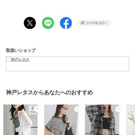
商品カテゴリ
トップス
／
シャツ
性別タイプ
レディース
トップス
／
シャツ
カラー
ベーシックシャツカラー ベージ
ュ、ベーシックシャツカラー エク
リュ、ベーシックシャツカラー チ
ャコール、ベーシックシャツカラ
取扱いショップ
ー オフホワイト、ベーシックシャ
ツカラー クリームイエロー、ベー
シックシャツカラー グリーン、ボ
リューミーバンドカラー エクリ
ュ、ボリューミーバンドカラー ベ
ージュ、ボリューミーバンドカラ
ー チャコール、ボリューミーバン
神戸レタスからあなたへのおすすめ
ドカラー オフホワイト、ボリュー
ミーバンドカラークリームイエロ
ー、ボリューミーバンドカラー グ
リーン
サイズ
フリー
素材
ポリエステル80% 綿20%