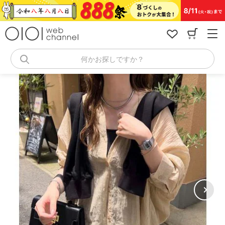
コ
ン
テ
ン
ツ
へ
何かお探しですか？
ス
キ
ッ
プ