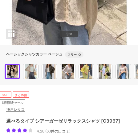
1/38
ベーシックシャツカラー ベージュ
フリー
○
SALE
まとめ割
期間限定セール
神戸レタス
選べるタイプ シアーガーゼリラックスシャツ [C3967]
4.28
(
60件の口コミ
)