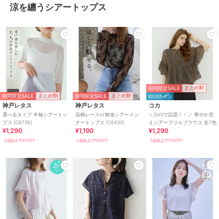
涼を纏うシアートップス
期間限定SALE
まとめ割
期間限定SALE
期間限定SALE
まとめ割
まとめ割
¥200ｸｰﾎﾟﾝ
神戸レタス
神戸レタス
コカ
選べるタイプ 半袖シアートッ
花柄レースor無地シアーイン
＼SNSで話題！！／ 華やか見
プス [C6736]
ナートップス [C6433]
えシアーフリルブラウス 全7色
¥1,290
¥1,190
¥1,290
2点以上で5%OFF
2点以上で5%OFF
2点以上で10%OFF