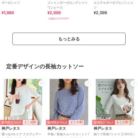
ガーゼシャツ
コットンガーゼロングシャツ
エステルガーゼブルゾンシャ
ワンピース
ツ
¥1,989
¥2,999
¥2,399
2点以上で10%OFF
もっとみる
定番デザインの長袖カットソー
期間限定SALE
期間限定SALE
期間限定SALE
まとめ割
まとめ割
まとめ割
神戸レタス
神戸レタス
神戸レタス
選べる4タイプ スラブシアー
半袖／長袖スムースコットンT
細リブ長袖Tシャツ [C3655]｜