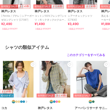
商品のお取り扱い方法
期間限定SALE
期間限定SALE
期間限定SALE
期間限定
まとめ割
まとめ割
まとめ割
特徴
トップス
神戸レタス
神戸レタス
神戸レタス
神戸
綿・コットン素材
/
ポリエステル
[ Petitle / プチレ ] シアーガー
コットン100%フレンチTシャ
シアーチェックシャツ
洗える
ゼロングシャツ [C7087]
ツ（モックネックorクルーネ
[C7830]
ーカー
素材
/
無地
/
長袖
/
レギュラー
¥2,490
¥1,490
¥3,490
¥1,89
ック） [C4819]
ミディ
カラー
/
レギュラー丈(トップス)
[C3703
2点以上で5%OFF
2点以上で5%OFF
2点以上で5%OFF
2点以上で
/
チュニック丈（トップス）
シャツ
綿・コットン素材
/
ポリエステル
シャツの類似アイテム
素材
/
無地
/
長袖
/
レギュラー
このカテゴリーをすべてみる
カラー
/
レギュラー丈(トップス)
/
チュニック丈（トップス）
原産国
バングラデシュ製
まとめ割
期間限定SALE
まとめ割
¥200ｸｰﾎﾟﾝ
期間限定SALE
コカ
神戸レタス
アーバンリサーチ サニーレーベル