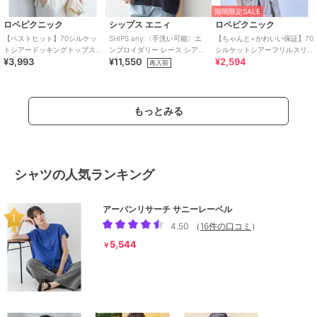
期間限定SALE
ロペピクニック
シップス エニィ
ロペピクニック
【ベストヒット】70シルケッ
SHIPS any:〈手洗い可能〉エ
【ちゃんと+かわいい保証】70
トシアードッキングトップス/
ンブロイダリー レース シアー
シルケットシアーフリルスリ
¥3,993
¥11,550
¥2,594
着丈が選べる・UVカット・接
フレンチスリーブ シャツ
ーブトップス/UVケア・接触冷
再入荷
触冷感
感
もっとみる
シャツの人気ランキング
アーバンリサーチ サニーレーベル
4.50
（
16件の口コミ
）
5,544
￥