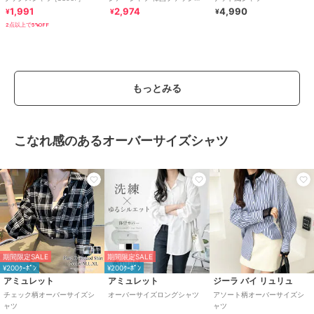
ン
1,991
2,974
4,990
¥
¥
¥
2点以上で5%OFF
もっとみる
こなれ感のあるオーバーサイズシャツ
期間限定SALE
期間限定SALE
¥200ｸｰﾎﾟﾝ
¥200ｸｰﾎﾟﾝ
アミュレット
アミュレット
ジーラ バイ リュリュ
チェック柄オーバーサイズシ
オーバーサイズロングシャツ
アソート柄オーバーサイズシ
ャツ
ャツ