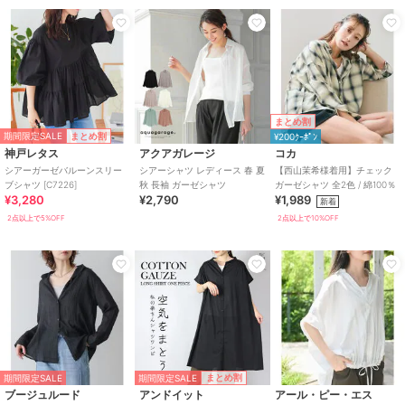
まとめ割
期間限定SALE
まとめ割
¥200ｸｰﾎﾟﾝ
神戸レタス
アクアガレージ
コカ
シアーガーゼバルーンスリー
シアーシャツ レディース 春 夏
【西山茉希様着用】チェック
ブシャツ [C7226]
秋 長袖 ガーゼシャツ
ガーゼシャツ 全2色 / 綿100％
¥3,280
¥2,790
¥1,989
新着
2点以上で5%OFF
2点以上で10%OFF
期間限定SALE
まとめ割
期間限定SALE
ブージュルード
アンドイット
アール・ピー・エス