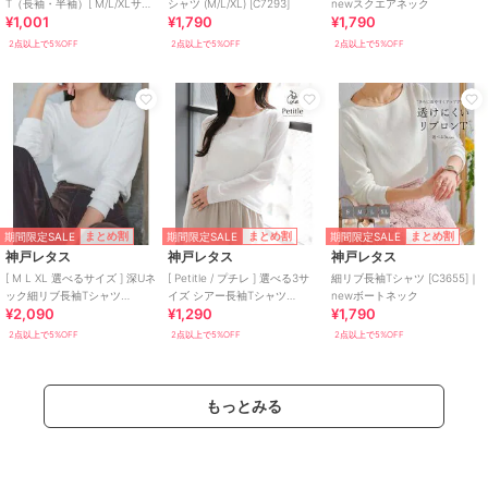
T（長袖・半袖）[ M/L/XLサイ
シャツ (M/L/XL) [C7293]
newスクエアネック
¥1,001
¥1,790
¥1,790
ズ ] [C7325]
2点以上で5%OFF
2点以上で5%OFF
2点以上で5%OFF
期間限定SALE
期間限定SALE
期間限定SALE
まとめ割
まとめ割
まとめ割
神戸レタス
神戸レタス
神戸レタス
[ M L XL 選べるサイズ ] 深Uネ
[ Petitle / プチレ ] 選べる3サ
細リブ長袖Tシャツ [C3655]｜
ック細リブ長袖Tシャツ
イズ シアー長袖Tシャツ
newボートネック
¥2,090
¥1,290
¥1,790
[C7316]
[C7708]
2点以上で5%OFF
2点以上で5%OFF
2点以上で5%OFF
もっとみる