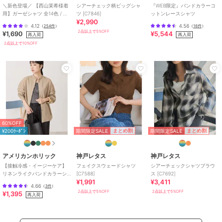
＼新色登場／ 【西山茉希様着
シアーチェック柄ビッグシャ
『WEB限定』バンドカラーコ
用】ガーゼシャツ 全14色 / 冷
ツ [C7846]
ットンレースシャツ
¥2,990
房対策
4.12
4.56
（
254件
）
（
16件
）
2点以上で5%OFF
¥1,690
¥5,544
再入荷
再入荷
2点以上で10%OFF
60%OFF
期間限定SALE
期間限定SALE
まとめ割
まとめ割
¥200ｸｰﾎﾟﾝ
アメリカンホリック
神戸レタス
神戸レタス
【接触冷感・イージーケア】
フェイクスウェードシャツ
シアーチェックシャツブラウ
リネンライクバンドカラーシ
[C7588]
ス [C7692]
¥1,991
¥3,411
ャツ
4.66
（
3件
）
2点以上で5%OFF
2点以上で5%OFF
¥1,395
再入荷