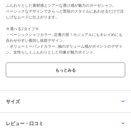
ふんわりとした素材感とシアーな透け感が魅力のガーゼシャツ。
ベーシックなデザインでさらっと普段のスタイルにあわせるだけで涼
しげなムードに仕上がります。
☆選べる2タイプ☆
・ベーシックシャツカラー...定番の形！カジュアルにもキレイめにも
合わせやすい着回し抜群デザイン。
・ボリューミーバンドカラー...袖のボリューム感がポイントのデザイ
ン。女性らしくふんわりとした印象が魅力ポイント。
【素材・サイズ感】
やわらかく肌触りがよいライトな質感のガーゼ素材。
ゆったりふんわりとしたシルエットとドロップショルダーが抜け感の
あるスタイリングを演出します。
#コウベレタス
サイズ
期間限定セール開催中
ブランド
神戸レタス
レビュー・口コミ
ショップ
神戸レタス