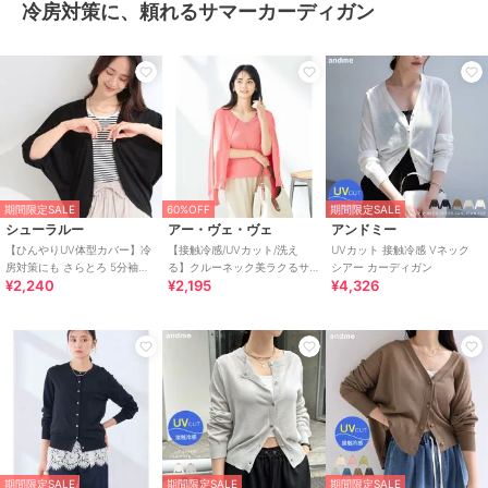
冷房対策に、頼れるサマーカーディガン
期間限定SALE
60%OFF
期間限定SALE
シューラルー
アー・ヴェ・ヴェ
アンドミー
【ひんやりUV体型カバー】冷
【接触冷感/UVカット/洗え
UVカット 接触冷感 Vネック
房対策にも さらとろ 5分袖ド
る】クルーネック美ラクるサ
シアー カーディガン
¥2,240
¥2,195
¥4,326
ルマンカーディガン
マーカーディガン
期間限定SALE
期間限定SALE
期間限定SALE