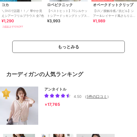
コカ
ロペピクニック
オペークドットクリップ
＼SNSで話題！！／ 華やか見
【ベストヒット】70シルケッ
【UV／接触冷感／抗ピル】シ
えシアーフリルブラウス 全7色
トシアードッキングトップス/
アー＆レイヤード風さらりニ
¥1,290
¥3,993
¥1,989
着丈が選べる・UVカット・接
ット《洗濯機OK》
触冷感
2点以上で10%OFF
もっとみる
カーディガンの人気ランキング
アンタイトル
4.50
（
5件の口コミ
）
17,765
￥