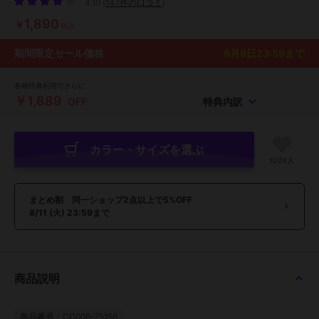
4.10
(
147件の口コミ
)
1,890
￥
税込
期間限定セール価格
8月9日23:59
まで
各種特典利用でさらに
￥1,889
OFF
特典内訳
カラー・サイズを選ぶ
1024人
まとめ割 同一ショップ2点以上で5%OFF
8/11 (火) 23:59まで
商品説明
商品番号：CC006-75156