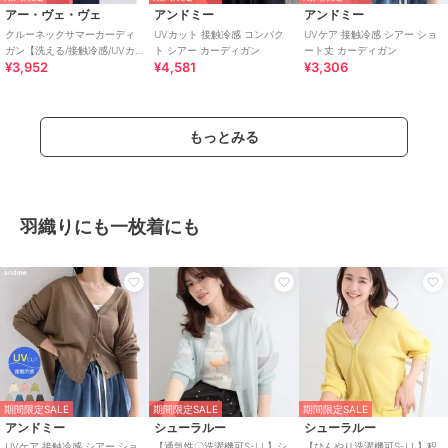
アー・ヴェ・ヴェ
アンドミー
アンドミー
クルーネックサマーカーディ
UVカット 接触冷感 コンパク
UVケア 接触冷感 シアー ショ
ガン【洗える/接触冷感/UVカ
ト シアー カーディガン
ート丈 カーディガン
¥3,952
¥4,581
¥3,306
ット】
もっとみる
羽織りにも一枚着にも
期間限定SALE
期間限定SALE
期間限定SALE
アンドミー
シューラルー
シューラルー
UVケア 接触冷感 シアー ショ
【通気性〇洗濯機可S-LL】シ
【ひんやり洗濯機可S-LL】程