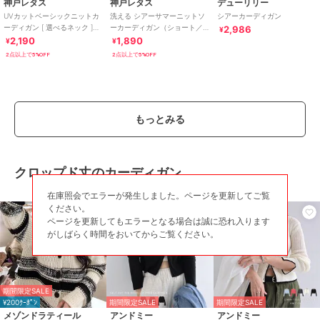
神戸レタス
神戸レタス
デューリリー
カーディガン
UVカットベーシックニットカ
洗える シアーサマーニットソ
シアーカーディガン
ニット素材
/
ポリエステル素材
/
ーディガン [ 選べるネック ]
ーカーディガン（ショート／
2,986
¥
[C6886]
ミディアム／ロング）
2,190
1,890
無地
/
長袖
/
UVカット加工
/
ラ
¥
¥
[C3703]
イフスタイル
/
ビジネス
/
カジ
2点以上で5%OFF
2点以上で5%OFF
ュアル
原産国
中国
もっとみる
クロップド丈のカーディガン
在庫照会でエラーが発生しました。ページを更新してご覧
ください。
ページを更新してもエラーとなる場合は誠に恐れ入ります
がしばらく時間をおいてからご覧ください。
期間限定SALE
¥200ｸｰﾎﾟﾝ
期間限定SALE
期間限定SALE
メゾンドラティール
アンドミー
アンドミー