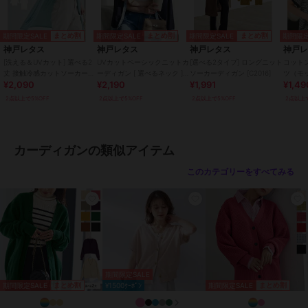
【Lショート】
着丈 65
肩幅 44
期間限定SALE
期間限定SALE
期間限定SALE
期間限定
まとめ割
まとめ割
まとめ割
身幅 57
神戸レタス
神戸レタス
神戸レタス
神戸
袖幅 20
[洗える＆UVカット] 選べる2
UVカットベーシックニットカ
[選べる2タイプ] ロングニット
コットン
袖丈 57
丈 接触冷感カットソーカーデ
ーディガン [ 選べるネック ]
ソーカーディガン [C2016]
ツ（モ
¥2,090
¥2,190
¥1,991
¥1,49
ィガン [C6163]
[C6886]
ック） [
裾幅 57
2点以上で5%OFF
2点以上で5%OFF
2点以上で5%OFF
2点以上で
袖口幅 12
【Lミディアム】
着丈 80
カーディガンの類似アイテム
肩幅 44
身幅 57
このカテゴリーをすべてみる
袖幅 20
袖丈 57
裾幅 57
袖口幅 12
【Lロング】
着丈 110
期間限定SALE
肩幅 44
期間限定SALE
期間限定SALE
まとめ割
まとめ割
¥1500ｸｰﾎﾟﾝ
身幅 57
袖幅 20