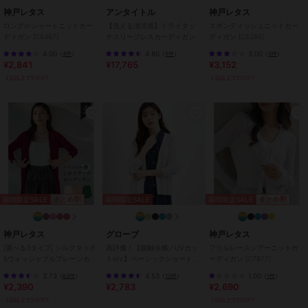
神戸レタス
アンタイトル
神戸レタス
袖丈 57
ロングorショートニットカー
【洗える清涼感】ドライタッ
スポンディッシュニットカー
裾幅 57
ディガン [C6467]
チスリーブレスカーディガン
ディガン [C6286]
袖口幅 12
4.00
4.80
3.00
（
4件
）
（
5件
）
（
3件
）
¥2,841
¥17,765
¥3,152
【XLショート】
2点以上で5%OFF
2点以上で5%OFF
着丈 65
肩幅 48
身幅 61
袖幅 22.5
袖丈 57
裾幅 61
袖口幅 14
【XLミディアム】
期間限定SALE
期間限定SALE
まとめ割
まとめ割
期間限定SALE
着丈 80
肩幅 48
身幅 61
神戸レタス
グローブ
神戸レタス
袖幅 22.5
[選べる3タイプ] シルクタッチ
高評価！【接触冷感／UVカッ
フリルレースシアーニットカ
&ウォッシャブルプレーンカー
トetc】ベーシックショートカ
ーディガン [C7877]
袖丈 57
ディガン [C1053]
ーディガン
裾幅 61
3.73
4.53
1.00
（
63件
）
（
13件
）
（
1件
）
¥2,390
¥2,783
¥2,690
袖口幅 14
2点以上で5%OFF
2点以上で5%OFF