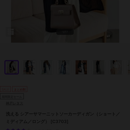
1/77
SALE
まとめ割
期間限定セール
神戸レタス
洗える シアーサマーニットソーカーディガン（ショート／
ミディアム／ロング） [C3703]