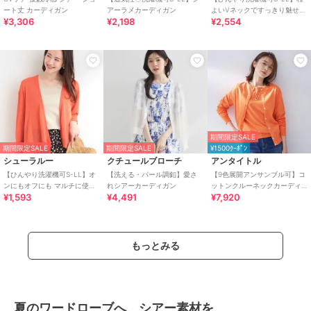
ート丈 カーディガン
アーラメカーディガン
よいVネックですっきり魅せる
¥3,306
¥2,198
¥2,554
ジップアップ 7分袖シアーカー
ディガン
期間限定SALE
期間限定SALE
期間限定SALE
¥1500ｸｰﾎﾟﾝ
シューラルー
クチュールブローチ
アンタイトル
【ひんやり洗濯機可S-LL】オ
【洗える・パール調釦】愛さ
【9色展開アンサンブル可】コ
ンにもオフにも マルチに使え
れシアーカーディガン
ットンクルーネックカーディ
¥1,593
¥4,491
¥7,920
るボタンレスカーディガン
ガン
もっとみる
夏のワードローブへ、シアー素材を