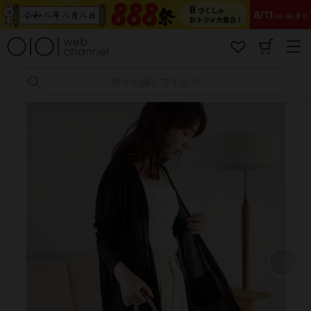
コ
ン
テ
ン
ツ
へ
何かお探しですか？
ス
キ
ッ
プ