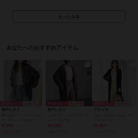
【XLロング】
着丈 110
肩幅 48
もっとみる
身幅 61
袖幅 22.5
袖丈 57
裾幅 61
袖口幅 14#コウベレタス
あなたへのおすすめアイテム
期間限定セール開催中
ブランド
神戸レタス
ショップ
神戸レタス
商品カテゴリ
トップス
／
カーディガン
期間限定SALE
期間限定SALE
期間限定SALE
まとめ割
まとめ割
まとめ割
性別タイプ
レディース
神戸レタス
神戸レタス
アロッタ
トップス
／
カーディガン
選べるタイプ シアーガーゼリ
シャギーニットロングカーデ
【ロング】さらっと軽いサマ
ラックスシャツ [C3967]
ィガン [C6479]
ーカーディガン
カラー
ミディアム ブラック、ショート
¥1,991
¥4,563
¥1,980
ネイビー、ミディアム ネイビー、
2点以上で5%OFF
2点以上で5%OFF
3点以上で10%OFF
ロング ネイビー、ショート ブラ