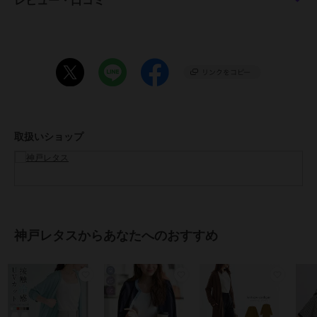
レビュー・口コミ
袖丈 57
裾幅 54
袖口幅 10
【Mミディアム】
着丈 80
肩幅 41
身幅 54
袖幅 17.5
取扱いショップ
袖丈 57
裾幅 54
袖口幅 10
【Mロング】
着丈 110
肩幅 41
神戸レタスからあなたへのおすすめ
身幅 54
袖幅 17.5
袖丈 57
裾幅 54
袖口幅 10