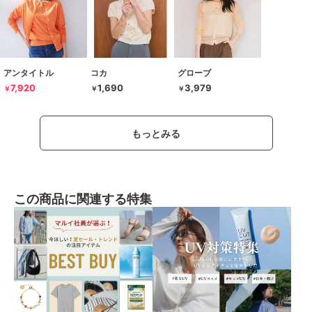
アンタイトル
コカ
グローブ
7,920
1,690
3,979
￥
￥
￥
もっとみる
この商品に関連する特集