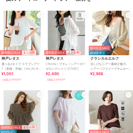
期間限定SALE
期間限定SALE
期間限定SALE
まとめ割
まとめ割
¥200ｸｰﾎﾟﾝ
神戸レタス
神戸レタス
クラシカルエルフ
選べる4タイプ スラブシアー
[ Petitle / プチレ ] シアーガー
涼しげなシアー素材が魅力。
T（長袖・半袖）[ M/L/XLサイ
ゼロングシャツ [C7087]
シアーパフスリーブサムホー
¥1,001
¥2,490
¥2,968
ズ ] [C7325]
ルVネックニットカーディガン
（長袖）
2点以上で5%OFF
2点以上で5%OFF
期間限定SALE
まとめ割
¥200ｸｰﾎﾟﾝ
期間限定SALE