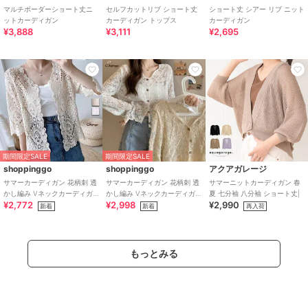
マルチボーダーショート丈ニ
セルフカットリブ ショート丈
ショート丈 シアー リブ ニット
ットカーディガン
カーディガン トップス
カーディガン
¥3,888
¥3,111
¥2,695
期間限定SALE
期間限定SALE
shoppinggo
shoppinggo
アクアガレージ
サマーカーディガン 花柄刺 透
サマーカーディガン 花柄刺 透
サマーニットカーディガン 春
かし編み Vネックカーディガ
かし編み Vネックカーディガ
夏 七分袖 八分袖 ショート丈|
¥2,772
¥2,998
¥2,990
ン トップス 長袖 ショート丈
ン トップス 長袖 ショート丈
新着
新着
再入荷
もっとみる