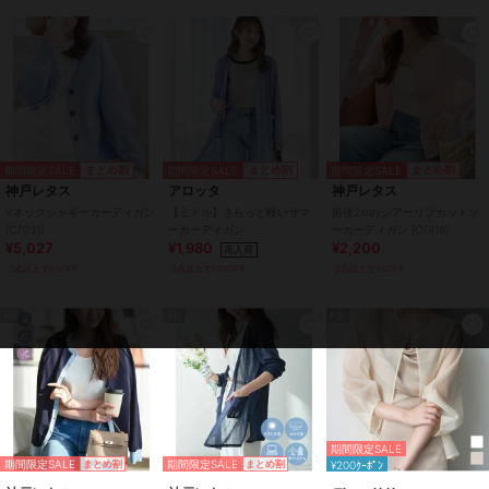
ック、ロング ブラック、ショート
ベージュ、ミディアム ベージュ、
ロング ベージュ、ショート ホワ
イト、ミディアム ホワイト、ロン
グ ホワイト、ショート ベビーピ
ンク、ミディアム ベビーピンク、
ロング ベビーピンク、ショート
ダスティブルー、ミディアム ダス
期間限定SALE
期間限定SALE
期間限定SALE
まとめ割
まとめ割
まとめ割
ティブルー、ロング ダスティブル
神戸レタス
アロッタ
神戸レタス
ー、ショート ライトカーキ、ミデ
Vネックシャギーカーディガン
【ミドル】さらっと軽いサマ
前後2wayシアーリブカットソ
ィアム ライトカーキ、ロング ラ
[C7031]
ーカーディガン
ーカーディガン [C7418]
イトカーキ
¥5,027
¥1,980
¥2,200
再入荷
2点以上で5%OFF
3点以上で10%OFF
2点以上で5%OFF
サイズ
M,L,XL
素材
ポリエステル100%
PR
PR
PR
商品のお取り扱い方法
特徴
トップス
ニット素材
/
ポリエステル素材
/
無地
/
長袖
/
UVカット加工
/
ラ
イフスタイル
/
ビジネス
/
カジ
期間限定SALE
ュアル
期間限定SALE
期間限定SALE
まとめ割
まとめ割
¥200ｸｰﾎﾟﾝ