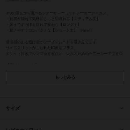
3つの着丈から選べるシアーサマーニットソーカーディガン。
・お尻が隠れて気軽にさっと羽織れる【ミディアム丈】
・足まですっぽり隠れて安心な【ロング丈】
・動きやすくコンパクトな【ショート丈】（New!）
清涼感のある透け感がシーズンムードを引き立てます。
サイドスリットがこなれた印象をプラス。
ポケット付きでシンプルすぎない、大人のためのシアーカーデです◎
【素材・サイズ感】
ややシャリッとしたドライタッチの素材感。
薄手で軽やかな羽織心地は夏にもぴったり。
日差し対策や、冷房対策など幅広く活躍します。
MLXLサイズと豊富なサイズ展開が嬉しいポイント。
コンパクトに折りたたんで持ち運べ、シワも気になりにくいので、春
夏はバッグに1枚忍ばせるととっても便利。
【Mショート】
サイズ
着丈 65
肩幅 41
身幅 54
袖幅 17.5