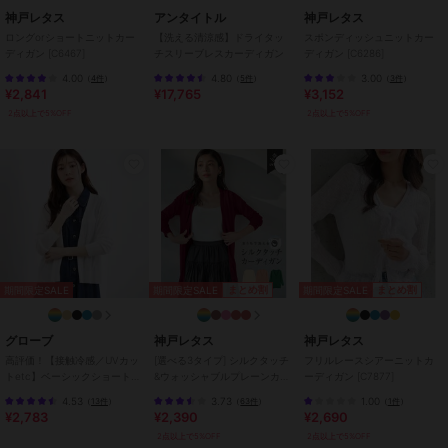
神戸レタス
アンタイトル
神戸レタス
袖丈 57
ロングorショートニットカー
【洗える清涼感】ドライタッ
スポンディッシュニットカー
裾幅 57
ディガン [C6467]
チスリーブレスカーディガン
ディガン [C6286]
袖口幅 12
4.00
4.80
3.00
（
4件
）
（
5件
）
（
3件
）
¥2,841
¥17,765
¥3,152
【XLショート】
2点以上で5%OFF
2点以上で5%OFF
着丈 65
肩幅 48
身幅 61
袖幅 22.5
袖丈 57
裾幅 61
袖口幅 14
【XLミディアム】
期間限定SALE
期間限定SALE
まとめ割
まとめ割
期間限定SALE
着丈 80
肩幅 48
身幅 61
グローブ
神戸レタス
神戸レタス
袖幅 22.5
高評価！【接触冷感／UVカッ
[選べる3タイプ] シルクタッチ
フリルレースシアーニットカ
トetc】ベーシックショートカ
&ウォッシャブルプレーンカー
ーディガン [C7877]
袖丈 57
ーディガン
ディガン [C1053]
裾幅 61
4.53
3.73
1.00
（
13件
）
（
63件
）
（
1件
）
¥2,783
¥2,390
¥2,690
袖口幅 14
2点以上で5%OFF
2点以上で5%OFF