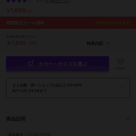
4.10
(
147件の口コミ
)
1,890
￥
税込
期間限定セール価格
8月9日23:59
まで
各種特典利用でさらに
￥1,890
OFF
特典内訳
カラー・サイズを選ぶ
1019人
まとめ割 同一ショップ2点以上で5%OFF
8/11 (火) 23:59まで
商品説明
商品番号：CC006-75156