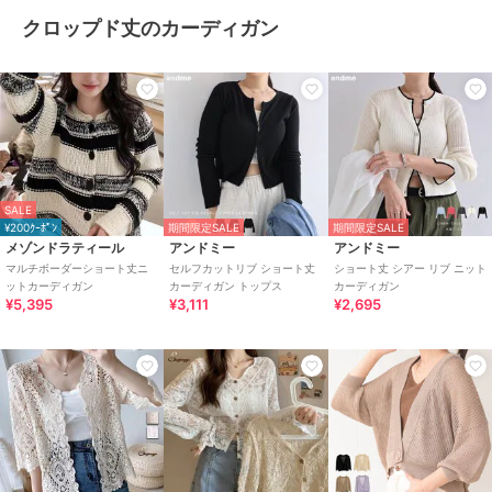
クロップド丈のカーディガン
SALE
¥200ｸｰﾎﾟﾝ
期間限定SALE
期間限定SALE
メゾンドラティール
アンドミー
アンドミー
マルチボーダーショート丈ニ
セルフカットリブ ショート丈
ショート丈 シアー リブ ニット
ットカーディガン
カーディガン トップス
カーディガン
¥5,395
¥3,111
¥2,695