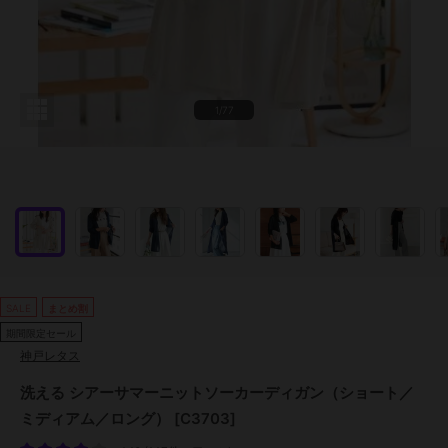
1/77
SALE
まとめ割
期間限定セール
神戸レタス
洗える シアーサマーニットソーカーディガン（ショート／
ミディアム／ロング） [C3703]