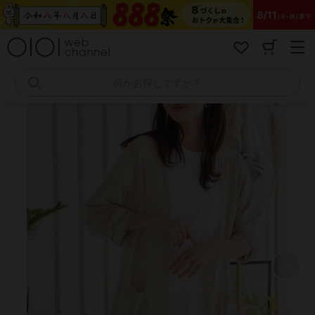
コ
ン
テ
ン
ツ
へ
何かお探しですか？
ス
キ
ッ
プ