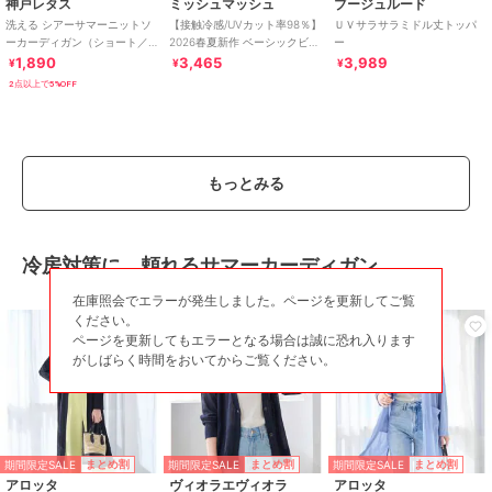
神戸レタス
ミッシュマッシュ
ブージュルード
カーディガン
洗える シアーサマーニットソ
【接触冷感/UVカット率98％】
ＵＶサラサラミドル丈トッパ
ニット素材
/
ポリエステル素材
/
ーカーディガン（ショート／
2026春夏新作 ベーシックビジ
ー
ミディアム／ロング）
ュー釦カーディガン
1,890
3,465
3,989
無地
/
長袖
/
UVカット加工
/
ラ
¥
¥
¥
[C3703]
イフスタイル
/
ビジネス
/
カジ
2点以上で5%OFF
ュアル
原産国
中国
もっとみる
冷房対策に、頼れるサマーカーディガン
在庫照会でエラーが発生しました。ページを更新してご覧
ください。
ページを更新してもエラーとなる場合は誠に恐れ入ります
がしばらく時間をおいてからご覧ください。
期間限定SALE
期間限定SALE
期間限定SALE
まとめ割
まとめ割
まとめ割
アロッタ
ヴィオラエヴィオラ
アロッタ