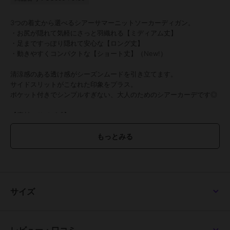
3つの着丈から選べるシアーサマーニットソーカーディガン。
・お尻が隠れて気軽にさっと羽織れる【ミディアム丈】
・足まですっぽり隠れて安心な【ロング丈】
・動きやすくコンパクトな【ショート丈】（New!）
清涼感のある透け感がシーズンムードを引き立てます。
サイドスリットがこなれた印象をプラス。
ポケット付きでシンプルすぎない、大人のためのシアーカーデです◎
【素材・サイズ感】
ややシャリッとしたドライタッチの素材感。
薄手で軽やかな羽織心地は夏にもぴったり。
日差し対策や、冷房対策など幅広く活躍します。
MLXLサイズと豊富なサイズ展開が嬉しいポイント。
コンパクトに折りたたんで持ち運べ、シワも気になりにくいので、春
夏はバッグに1枚忍ばせるととっても便利。
【Mショート】
サイズ
着丈 65
肩幅 41
身幅 54
袖幅 17.5