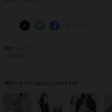
レビュー・口コミ
袖丈 57
裾幅 54
袖口幅 10
【Mミディアム】
着丈 80
肩幅 41
身幅 54
袖幅 17.5
取扱いショップ
袖丈 57
裾幅 54
袖口幅 10
【Mロング】
着丈 110
肩幅 41
神戸レタスからあなたへのおすすめ
身幅 54
袖幅 17.5
袖丈 57
裾幅 54
袖口幅 10