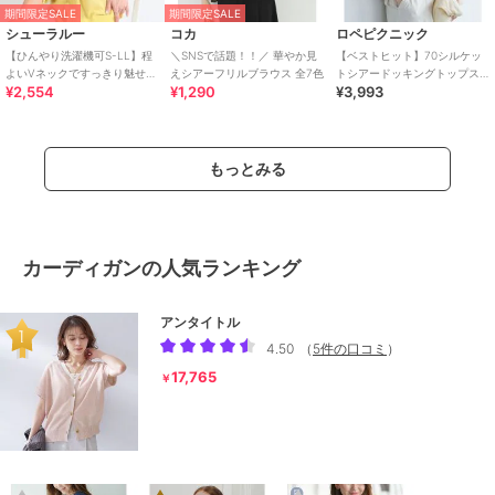
期間限定SALE
期間限定SALE
シューラルー
コカ
ロペピクニック
【ひんやり洗濯機可S-LL】程
＼SNSで話題！！／ 華やか見
【ベストヒット】70シルケッ
よいVネックですっきり魅せる
えシアーフリルブラウス 全7色
トシアードッキングトップス/
¥2,554
¥1,290
¥3,993
ジップアップ 7分袖シアーカー
着丈が選べる・UVカット・接
ディガン
触冷感
もっとみる
カーディガンの人気ランキング
アンタイトル
4.50
（
5件の口コミ
）
17,765
￥