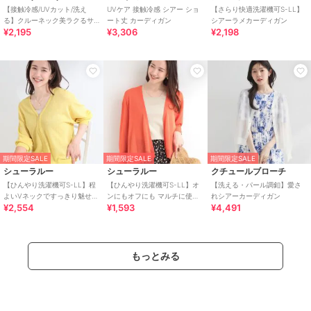
【接触冷感/UVカット/洗え
UVケア 接触冷感 シアー ショ
【さらり快適洗濯機可S-LL】
る】クルーネック美ラクるサ
ート丈 カーディガン
シアーラメカーディガン
¥2,195
¥3,306
¥2,198
マーカーディガン
期間限定SALE
期間限定SALE
期間限定SALE
シューラルー
シューラルー
クチュールブローチ
【ひんやり洗濯機可S-LL】程
【ひんやり洗濯機可S-LL】オ
【洗える・パール調釦】愛さ
よいVネックですっきり魅せる
ンにもオフにも マルチに使え
れシアーカーディガン
¥2,554
¥1,593
¥4,491
ジップアップ 7分袖シアーカー
るボタンレスカーディガン
ディガン
もっとみる