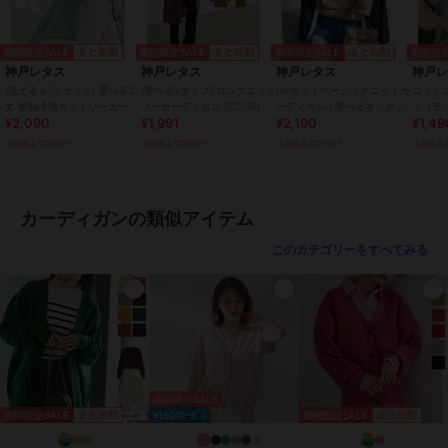
【Lショート】
着丈 65
肩幅 44
期間限定SALE
期間限定SALE
期間限定SALE
期間限定
まとめ割
まとめ割
まとめ割
身幅 57
神戸レタス
神戸レタス
神戸レタス
神戸
袖幅 20
[洗える＆UVカット] 選べる2
[選べる2タイプ] ロングニット
UVカットベーシックニットカ
コットン
袖丈 57
丈 接触冷感カットソーカーデ
ソーカーディガン [C2016]
ーディガン [ 選べるネック ]
ツ（モ
¥2,090
¥1,991
¥2,190
¥1,49
ィガン [C6163]
[C6886]
ック） [
裾幅 57
2点以上で5%OFF
2点以上で5%OFF
2点以上で5%OFF
2点以上で
袖口幅 12
【Lミディアム】
着丈 80
カーディガンの類似アイテム
肩幅 44
身幅 57
このカテゴリーをすべてみる
袖幅 20
袖丈 57
裾幅 57
袖口幅 12
【Lロング】
着丈 110
期間限定SALE
肩幅 44
期間限定SALE
期間限定SALE
まとめ割
まとめ割
¥1500ｸｰﾎﾟﾝ
身幅 57
袖幅 20