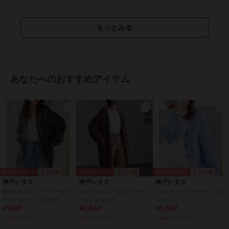
【XLロング】
着丈 110
肩幅 48
もっとみる
身幅 61
袖幅 22.5
袖丈 57
裾幅 61
袖口幅 14#コウベレタス
あなたへのおすすめアイテム
期間限定セール開催中
ブランド
神戸レタス
ショップ
神戸レタス
商品カテゴリ
トップス
／
カーディガン
期間限定SALE
期間限定SALE
期間限定SALE
まとめ割
まとめ割
まとめ割
性別タイプ
レディース
神戸レタス
神戸レタス
神戸レタス
トップス
／
カーディガン
選べるタイプ シアーガーゼリ
シャギーニットロングカーデ
Vネックシャギーカーディガン
ラックスシャツ [C3967]
ィガン [C6479]
[C7031]
カラー
ミディアム ベージュ、ショート
¥1,991
¥4,563
¥5,027
ネイビー、ミディアム ネイビー、
2点以上で5%OFF
2点以上で5%OFF
2点以上で5%OFF
ロング ネイビー、ショート ブラ