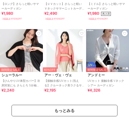
【ロング】さらっと軽いサマ
【ＵＶカット】さらっと軽い
【ミドル】さらっと軽いサマ
ーカーディガン
Ｖネックサマーニットカーデ
ーカーディガン
¥1,980
¥2,490
¥1,980
ィガン
再入荷
3点以上で10%OFF
3点以上で10%OFF
3点以上で10%OFF
期間限定SALE
60%OFF
期間限定SALE
シューラルー
アー・ヴェ・ヴェ
アンドミー
【ひんやりUV体型カバー】冷
【接触冷感/UVカット/洗え
UVカット 接触冷感 Vネック
房対策にも さらとろ 5分袖ド
る】クルーネック美ラクるサ
シアー カーディガン
¥2,240
¥2,195
¥4,326
ルマンカーディガン
マーカーディガン
もっとみる