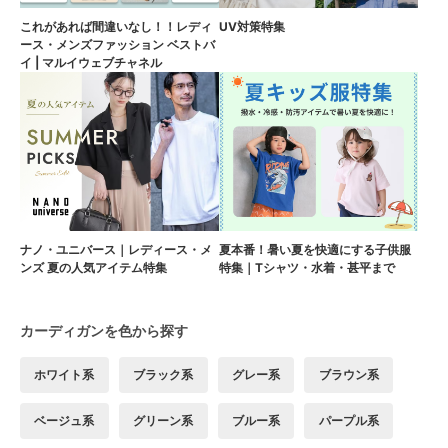
これがあれば間違いなし！！レディ
UV対策特集
ース・メンズファッション ベストバ
イ | マルイウェブチャネル
ナノ・ユニバース｜レディース・メ
夏本番！暑い夏を快適にする子供服
ンズ 夏の人気アイテム特集
特集｜Tシャツ・水着・甚平まで
カーディガンを色から探す
ホワイト系
ブラック系
グレー系
ブラウン系
ベージュ系
グリーン系
ブルー系
パープル系