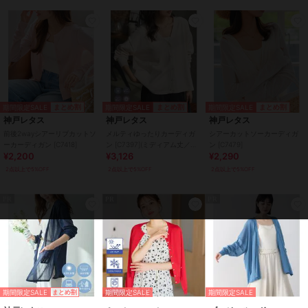
ック、ミディアム ブラック、ロン
グ ブラック、ショート ベージ
ュ、ロング ベージュ、ショート
ホワイト、ミディアム ホワイト、
ロング ホワイト、ショート ベビ
ーピンク、ミディアム ベビーピン
ク、ロング ベビーピンク、ショー
ト ダスティブルー、ミディアム
期間限定SALE
期間限定SALE
期間限定SALE
まとめ割
まとめ割
まとめ割
ダスティブルー、ロング ダスティ
神戸レタス
神戸レタス
神戸レタス
ブルー、ショート ライトカーキ、
前後2wayシアーリブカットソ
メルティゆったりカーディガ
シアーカットソーカーディガ
ミディアム ライトカーキ、ロング
ーカーディガン [C7418]
ン [C7397](ミディアム丈／ロ
ン [C7479]
ライトカーキ
¥2,200
¥3,126
¥2,290
ング丈)
2点以上で5%OFF
2点以上で5%OFF
2点以上で5%OFF
サイズ
M,L,XL
素材
ポリエステル100%
PR
PR
PR
商品のお取り扱い方法
特徴
トップス
ニット素材
/
ポリエステル素材
/
無地
/
長袖
/
UVカット加工
/
ラ
イフスタイル
/
ビジネス
/
カジ
ュアル
期間限定SALE
期間限定SALE
期間限定SALE
まとめ割