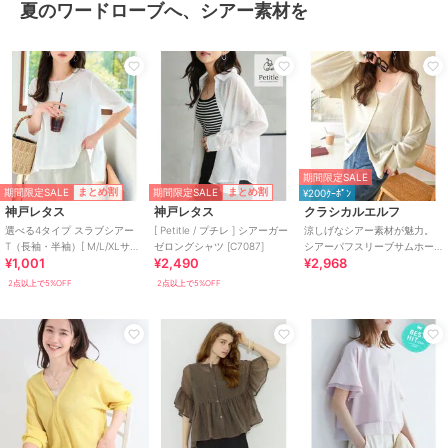
夏のワードローブへ、シアー素材を
期間限定SALE
期間限定SALE
期間限定SALE
まとめ割
まとめ割
¥200ｸｰﾎﾟﾝ
神戸レタス
神戸レタス
クラシカルエルフ
選べる4タイプ スラブシアー
[ Petitle / プチレ ] シアーガー
涼しげなシアー素材が魅力。
T（長袖・半袖）[ M/L/XLサイ
ゼロングシャツ [C7087]
シアーパフスリーブサムホー
¥1,001
¥2,490
¥2,968
ズ ] [C7325]
ルVネックニットカーディガン
（長袖）
2点以上で5%OFF
2点以上で5%OFF