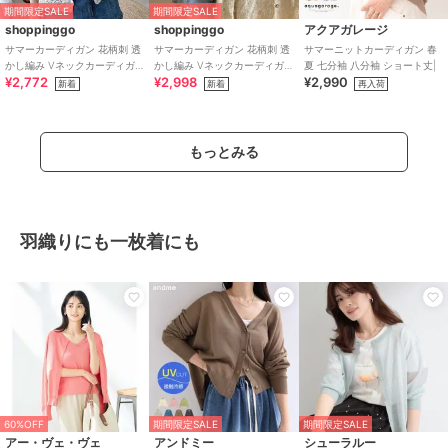
期間限定SALE
期間限定SALE
shoppinggo
shoppinggo
アクアガレージ
サマーカーディガン 花柄刺 透
サマーカーディガン 花柄刺 透
サマーニットカーディガン 春
かし編み Vネックカーディガ
かし編み Vネックカーディガ
夏 七分袖 八分袖 ショート丈|
¥2,772
¥2,998
¥2,990
ン トップス 長袖 ショート丈
ン トップス 長袖 ショート丈
新着
新着
再入荷
もっとみる
羽織りにも一枚着にも
60%OFF
期間限定SALE
期間限定SALE
アー・ヴェ・ヴェ
アンドミー
シューラルー