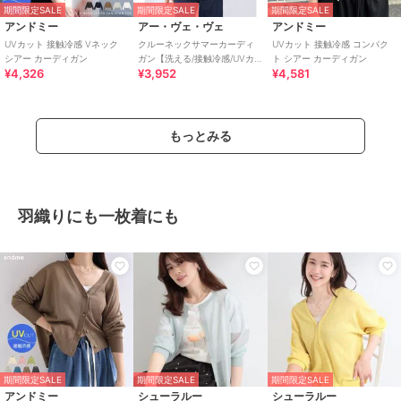
期間限定SALE
期間限定SALE
期間限定SALE
アンドミー
アー・ヴェ・ヴェ
アンドミー
UVカット 接触冷感 Vネック
クルーネックサマーカーディ
UVカット 接触冷感 コンパク
シアー カーディガン
ガン【洗える/接触冷感/UVカ
ト シアー カーディガン
¥4,326
¥3,952
¥4,581
ット】
もっとみる
羽織りにも一枚着にも
期間限定SALE
期間限定SALE
期間限定SALE
アンドミー
シューラルー
シューラルー