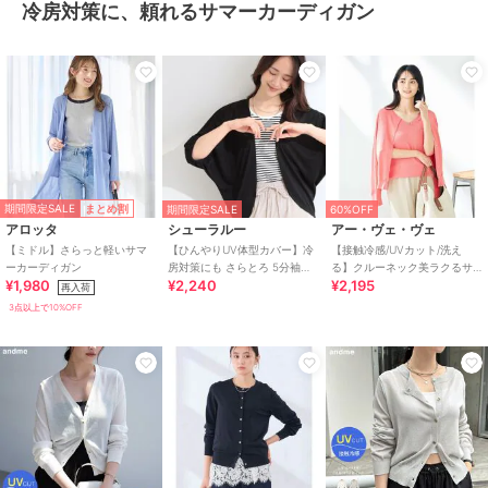
冷房対策に、頼れるサマーカーディガン
期間限定SALE
まとめ割
期間限定SALE
60%OFF
アロッタ
シューラルー
アー・ヴェ・ヴェ
【ミドル】さらっと軽いサマ
【ひんやりUV体型カバー】冷
【接触冷感/UVカット/洗え
ーカーディガン
房対策にも さらとろ 5分袖ド
る】クルーネック美ラクるサ
¥1,980
¥2,240
¥2,195
ルマンカーディガン
マーカーディガン
再入荷
3点以上で10%OFF