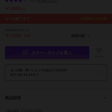
4.10
(
147件の口コミ
)
1,890
￥
税込
セール終了まで
23
時間
51
分
38
秒
各種特典利用でさらに
￥1,889
OFF
特典内訳
カラー・サイズを選ぶ
1024人
まとめ割 同一ショップ2点以上で5%OFF
8/11 (火) 23:59まで
商品説明
商品番号：CC006-75156