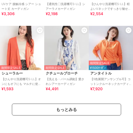
UVケア 接触冷感 シアー ショ
【通気性〇洗濯機可S-LL】シ
【ひんやり洗濯機可S-LL】程
ート丈 カーディガン
アーラメカーディガン
よいVネックですっきり魅せる
¥3,306
¥2,198
¥2,554
ジップアップ 7分袖シアーカー
ディガン
期間限定SALE
期間限定SALE
期間限定SALE
¥1500ｸｰﾎﾟﾝ
シューラルー
クチュールブローチ
アンタイトル
【ひんやり洗濯機可S-LL】オ
【洗える・パール調釦】愛さ
【9色展開アンサンブル可】コ
ンにもオフにも マルチに使え
れシアーカーディガン
ットンクルーネックカーディ
¥1,593
¥4,491
¥7,920
るボタンレスカーディガン
ガン
もっとみる