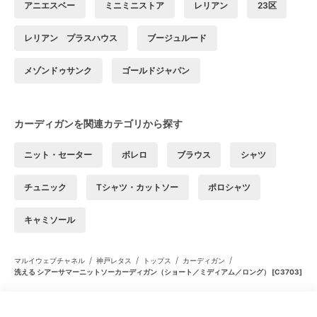
アニエスベー
ミニミニストア
レリアン
23区
レリアン プラスハウス
ブージュルード
メゾンドゥサンク
ゴールドジャパン
カーディガンを関連カテゴリから探す
ニット・セーター
ボレロ
ブラウス
シャツ
チュニック
Tシャツ・カットソー
ポロシャツ
キャミソール
/
/
/
/
マルイウェブチャネル
神戸レタス
トップス
カーディガン
洗える シアーサマーニットソーカーディガン（ショート／ミディアム／ロング） [C3703]