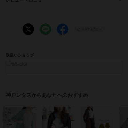
レビュー・口コミ
袖丈 57
裾幅 54
袖口幅 10
【Mミディアム】
着丈 80
肩幅 41
身幅 54
袖幅 17.5
取扱いショップ
袖丈 57
裾幅 54
袖口幅 10
【Mロング】
着丈 110
肩幅 41
神戸レタスからあなたへのおすすめ
身幅 54
袖幅 17.5
袖丈 57
裾幅 54
袖口幅 10