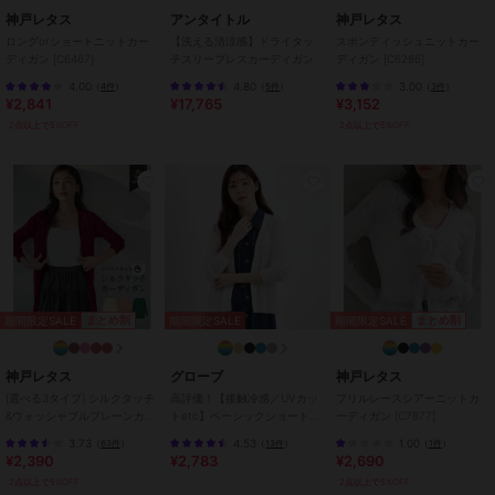
神戸レタス
アンタイトル
神戸レタス
袖丈 57
ロングorショートニットカー
【洗える清涼感】ドライタッ
スポンディッシュニットカー
裾幅 57
ディガン [C6467]
チスリーブレスカーディガン
ディガン [C6286]
袖口幅 12
4.00
4.80
3.00
（
4件
）
（
5件
）
（
3件
）
¥2,841
¥17,765
¥3,152
【XLショート】
2点以上で5%OFF
2点以上で5%OFF
着丈 65
肩幅 48
身幅 61
袖幅 22.5
袖丈 57
裾幅 61
袖口幅 14
【XLミディアム】
期間限定SALE
期間限定SALE
まとめ割
まとめ割
期間限定SALE
着丈 80
肩幅 48
身幅 61
神戸レタス
グローブ
神戸レタス
袖幅 22.5
[選べる3タイプ] シルクタッチ
高評価！【接触冷感／UVカッ
フリルレースシアーニットカ
&ウォッシャブルプレーンカー
トetc】ベーシックショートカ
ーディガン [C7877]
袖丈 57
ディガン [C1053]
ーディガン
裾幅 61
3.73
4.53
1.00
（
63件
）
（
13件
）
（
1件
）
¥2,390
¥2,783
¥2,690
袖口幅 14
2点以上で5%OFF
2点以上で5%OFF