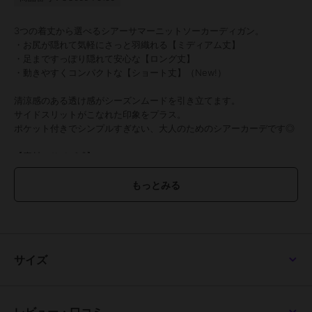
3つの着丈から選べるシアーサマーニットソーカーディガン。
・お尻が隠れて気軽にさっと羽織れる【ミディアム丈】
・足まですっぽり隠れて安心な【ロング丈】
・動きやすくコンパクトな【ショート丈】（New!）
清涼感のある透け感がシーズンムードを引き立てます。
サイドスリットがこなれた印象をプラス。
ポケット付きでシンプルすぎない、大人のためのシアーカーデです◎
【素材・サイズ感】
ややシャリッとしたドライタッチの素材感。
薄手で軽やかな羽織心地は夏にもぴったり。
日差し対策や、冷房対策など幅広く活躍します。
MLXLサイズと豊富なサイズ展開が嬉しいポイント。
コンパクトに折りたたんで持ち運べ、シワも気になりにくいので、春
夏はバッグに1枚忍ばせるととっても便利。
【Mショート】
サイズ
着丈 65
肩幅 41
身幅 54
袖幅 17.5