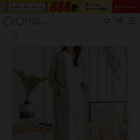
コ
ン
テ
ン
ツ
へ
何かお探しですか？
ス
キ
ッ
プ