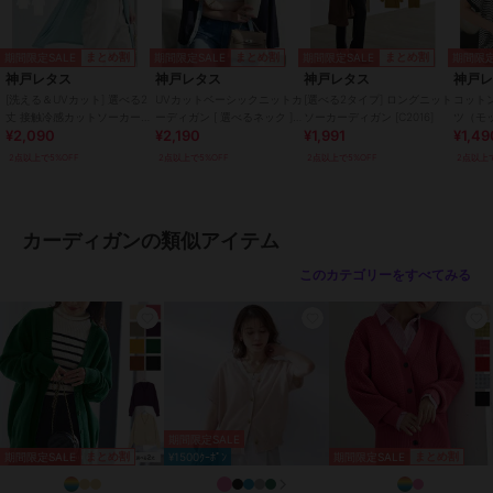
【Lショート】
着丈 65
肩幅 44
期間限定SALE
期間限定SALE
期間限定SALE
期間限定
まとめ割
まとめ割
まとめ割
身幅 57
神戸レタス
神戸レタス
神戸レタス
神戸
袖幅 20
[洗える＆UVカット] 選べる2
UVカットベーシックニットカ
[選べる2タイプ] ロングニット
コットン
袖丈 57
丈 接触冷感カットソーカーデ
ーディガン [ 選べるネック ]
ソーカーディガン [C2016]
ツ（モ
¥2,090
¥2,190
¥1,991
¥1,49
ィガン [C6163]
[C6886]
ック） [
裾幅 57
2点以上で5%OFF
2点以上で5%OFF
2点以上で5%OFF
2点以上で
袖口幅 12
【Lミディアム】
着丈 80
カーディガンの類似アイテム
肩幅 44
身幅 57
このカテゴリーをすべてみる
袖幅 20
袖丈 57
裾幅 57
袖口幅 12
【Lロング】
着丈 110
期間限定SALE
肩幅 44
期間限定SALE
期間限定SALE
まとめ割
まとめ割
¥1500ｸｰﾎﾟﾝ
身幅 57
袖幅 20