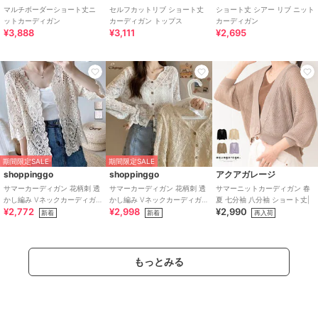
マルチボーダーショート丈ニ
セルフカットリブ ショート丈
ショート丈 シアー リブ ニット
ットカーディガン
カーディガン トップス
カーディガン
¥3,888
¥3,111
¥2,695
期間限定SALE
期間限定SALE
shoppinggo
shoppinggo
アクアガレージ
サマーカーディガン 花柄刺 透
サマーカーディガン 花柄刺 透
サマーニットカーディガン 春
かし編み Vネックカーディガ
かし編み Vネックカーディガ
夏 七分袖 八分袖 ショート丈|
¥2,772
¥2,998
¥2,990
ン トップス 長袖 ショート丈
ン トップス 長袖 ショート丈
新着
新着
再入荷
もっとみる