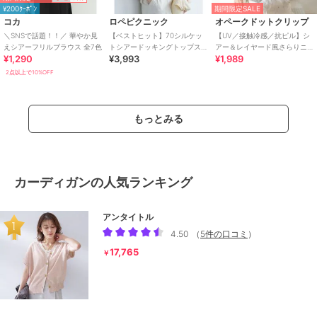
¥200ｸｰﾎﾟﾝ
期間限定SALE
コカ
ロペピクニック
オペークドットクリップ
＼SNSで話題！！／ 華やか見
【ベストヒット】70シルケッ
【UV／接触冷感／抗ピル】シ
えシアーフリルブラウス 全7色
トシアードッキングトップス/
アー＆レイヤード風さらりニ
¥1,290
¥3,993
¥1,989
着丈が選べる・UVカット・接
ット《洗濯機OK》
触冷感
2点以上で10%OFF
もっとみる
カーディガンの人気ランキング
アンタイトル
4.50
（
5件の口コミ
）
17,765
￥