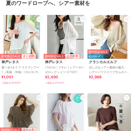
夏のワードローブへ、シアー素材を
期間限定SALE
期間限定SALE
期間限定SALE
まとめ割
まとめ割
¥200ｸｰﾎﾟﾝ
神戸レタス
神戸レタス
クラシカルエルフ
選べる4タイプ スラブシアー
[ Petitle / プチレ ] シアーガー
涼しげなシアー素材が魅力。
T（長袖・半袖）[ M/L/XLサイ
ゼロングシャツ [C7087]
シアーパフスリーブサムホー
¥1,001
¥2,490
¥2,968
ズ ] [C7325]
ルVネックニットカーディガン
（長袖）
2点以上で5%OFF
2点以上で5%OFF
期間限定SALE
まとめ割