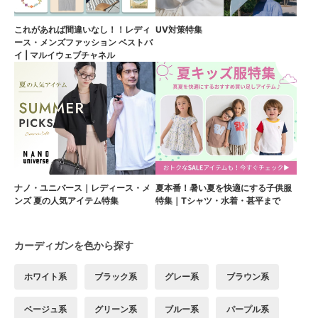
これがあれば間違いなし！！レディ
UV対策特集
ース・メンズファッション ベストバ
イ | マルイウェブチャネル
ナノ・ユニバース｜レディース・メ
夏本番！暑い夏を快適にする子供服
ンズ 夏の人気アイテム特集
特集｜Tシャツ・水着・甚平まで
カーディガンを色から探す
ホワイト系
ブラック系
グレー系
ブラウン系
ベージュ系
グリーン系
ブルー系
パープル系