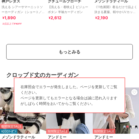
神戸レタス
クチュールブローチ
メゾンドラティール
カーディガン
洗える シアーサマーニットソ
【洗える・着映え】ビジュー
《11色展開》着るだけで品よく
ニット素材
/
ポリエステル素材
/
ーカーディガン（ショート／
ボタン 半袖カーディガン
決まる夏服、軽やかUVカット
ミディアム／ロング）
カーデ【オールシーズン使え
1,890
2,612
2,190
無地
/
長袖
/
UVカット加工
/
ラ
¥
¥
¥
[C3703]
るUV対策】
イフスタイル
/
ビジネス
/
カジ
2点以上で5%OFF
ュアル
原産国
中国
もっとみる
クロップド丈のカーディガン
在庫照会でエラーが発生しました。ページを更新してご覧
ください。
ページを更新してもエラーとなる場合は誠に恐れ入ります
がしばらく時間をおいてからご覧ください。
期間限定SALE
¥200ｸｰﾎﾟﾝ
期間限定SALE
期間限定SALE
メゾンドラティール
アンドミー
アンドミー