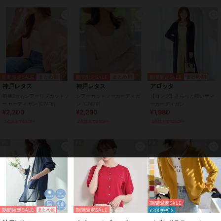
ック、ミディアム ブラック、ロン
グ ブラック、ショート ベージ
ュ、ミディアム ベージュ、ロング
ベージュ、ショート ホワイト、ミ
ディアム ホワイト、ロング ホワ
イト、ショート ベビーピンク、ミ
ディアム ベビーピンク、ロング
ベビーピンク、ショート ダスティ
期間限定SALE
期間限定SALE
期間限定SALE
まとめ割
まとめ割
まとめ割
ブルー、ミディアム ダスティブル
神戸レタス
神戸レタス
アロッタ
ー、ロング ダスティブルー、ショ
前後2wayシアーリブカットソ
シアーカットソーカーディガ
【ロング】さらっと軽いサマ
ート ライトカーキ、ミディアム
ーカーディガン [C7418]
ン [C7479]
ーカーディガン
ライトカーキ
¥2,200
¥2,290
¥1,980
2点以上で5%OFF
2点以上で5%OFF
3点以上で10%OFF
サイズ
M,L,XL
素材
ポリエステル100%
PR
PR
PR
商品のお取り扱い方法
特徴
トップス
ニット素材
/
ポリエステル素材
/
無地
/
長袖
/
UVカット加工
/
ラ
イフスタイル
/
ビジネス
/
カジ
期間限定SALE
ュアル
期間限定SALE
期間限定SALE
まとめ割
¥200ｸｰﾎﾟﾝ