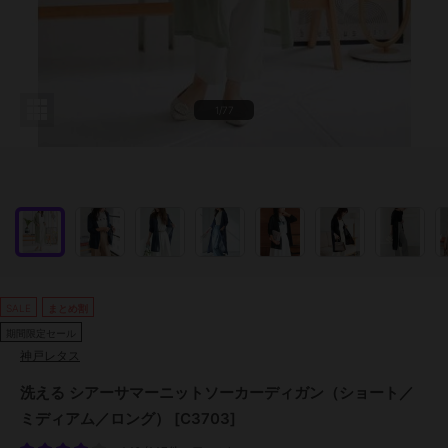
1/77
SALE
まとめ割
期間限定セール
神戸レタス
洗える シアーサマーニットソーカーディガン（ショート／
ミディアム／ロング） [C3703]