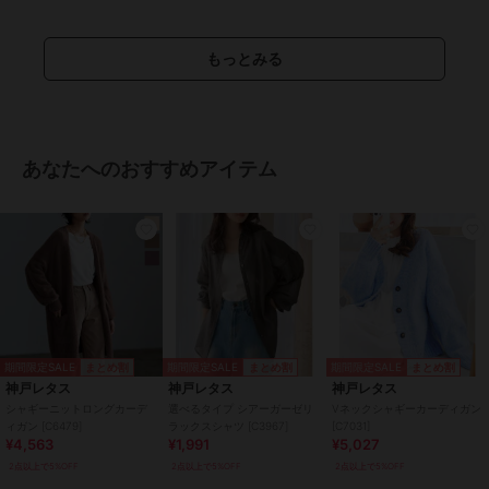
【XLロング】
着丈 110
肩幅 48
もっとみる
身幅 61
袖幅 22.5
袖丈 57
裾幅 61
袖口幅 14#コウベレタス
あなたへのおすすめアイテム
期間限定セール開催中
ブランド
神戸レタス
ショップ
神戸レタス
商品カテゴリ
トップス
／
カーディガン
期間限定SALE
期間限定SALE
期間限定SALE
まとめ割
まとめ割
まとめ割
性別タイプ
レディース
神戸レタス
神戸レタス
神戸レタス
トップス
／
カーディガン
シャギーニットロングカーデ
選べるタイプ シアーガーゼリ
Vネックシャギーカーディガン
ィガン [C6479]
ラックスシャツ [C3967]
[C7031]
カラー
ロング ライトカーキ、ショート
¥4,563
¥1,991
¥5,027
ネイビー、ミディアム ネイビー、
2点以上で5%OFF
2点以上で5%OFF
2点以上で5%OFF
ロング ネイビー、ショート ブラ