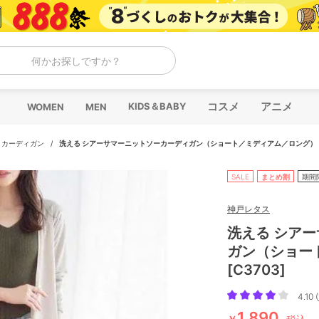
何かお探しですか？
コスメ
アニメ
KIDS＆BABY
WOMEN
MEN
/
カーディガン
/
洗える シアーサマーニットソーカーディガン（ショート／ミディアム／ロング） [C
SALE
まとめ割
期間
神戸レタス
洗える シア
ガン（ショー
[C3703]
4.10 (
1,890