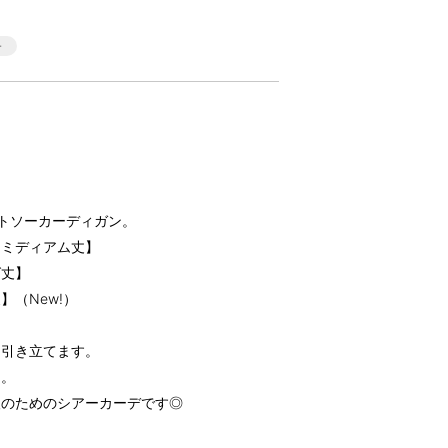
トソーカーディガン。
【ミディアム丈】
グ丈】
（New!）
を引き立てます。
ス。
人のためのシアーカーデです◎