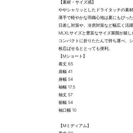
【素材・サイズ感】
ややシャリッとしたドライタッチの素
薄手で軽やかな羽織心地は夏にもぴっ
日差し対策や、冷房対策など幅広く活
MLXLサイズと豊富なサイズ展開が嬉
コンパクトに折りたたんで持ち運べ、シ
枚忍ばせるととっても便利。
【Mショート】
着丈 65
肩幅 41
身幅 54
袖幅 17.5
袖丈 57
裾幅 54
袖口幅 10
【Mミディアム】