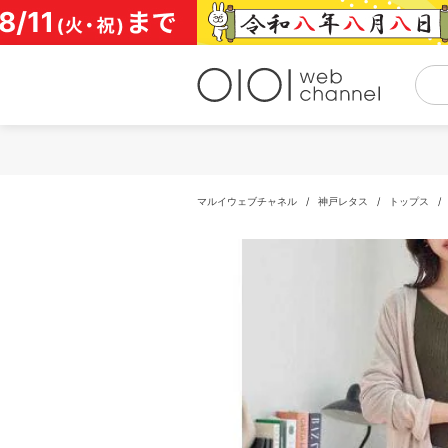
コ
ン
テ
ン
ツ
へ
ス
キ
ッ
プ
マルイウェブチャネル
/
神戸レタス
/
トップス