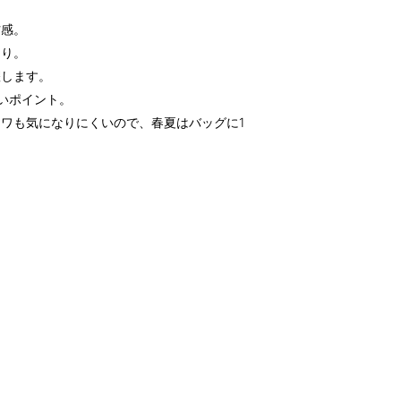
材感。
たり。
躍します。
しいポイント。
ワも気になりにくいので、春夏はバッグに1