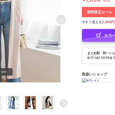
￥
税込
期間限定セール
今すぐ使える
2,000円
カラ
まとめ割 同一ショ
8/11 (火) 23:59ま
1/77
取扱いショップ