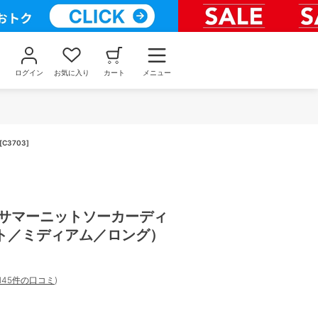
ログイン
お気に入り
カート
メニュー
3703]
ーサマーニットソーカーディ
ト／ミディアム／ロング）
145件の口コミ
)