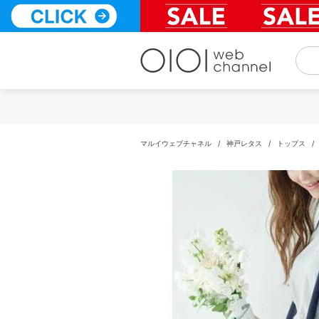
コ
ン
テ
ン
ツ
へ
ス
キ
ッ
プ
マルイウェブチャネル
/
神戸レタス
/
トップス