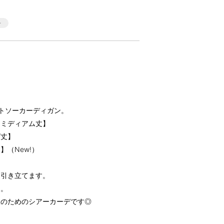
トソーカーディガン。
【ミディアム丈】
グ丈】
（New!）
を引き立てます。
ス。
人のためのシアーカーデです◎