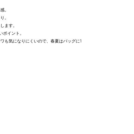
材感。
たり。
躍します。
しいポイント。
ワも気になりにくいので、春夏はバッグに1