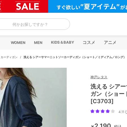
何かお探しですか？
コスメ
アニメ
KIDS＆BABY
WOMEN
MEN
/
カーディガン
/
洗える シアーサマーニットソーカーディガン（ショート／ミディアム／ロング） [C
神戸レタス
洗える シア
ガン（ショー
[C3703]
4.11 (
2,190
￥
税込