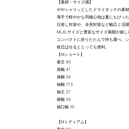
【素材・サイズ感】
ややシャリッとしたドライタッチの素
薄手で軽やかな羽織心地は夏にもぴっ
日差し対策や、冷房対策など幅広く活
MLXLサイズと豊富なサイズ展開が嬉
コンパクトに折りたたんで持ち運べ、シ
枚忍ばせるととっても便利。
【Mショート】
着丈 65
肩幅 41
身幅 54
袖幅 17.5
袖丈 57
裾幅 54
袖口幅 10
【Mミディアム】