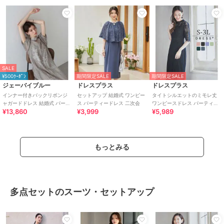
SALE
¥500ｸｰﾎﾟﾝ
期間限定SALE
期間限定SALE
ジェーバイブルー
ドレスプラス
ドレスプラス
インナー付きバックリボンジ
セットアップ 結婚式 ワンピー
タイトシルエットのミモレ丈
ャガードドレス 結婚式 パーテ
ス パーティードレス 二次会
ワンピースドレス パーティー
¥13,860
¥3,999
¥5,989
ィードレス 成人式 二次会 同窓
ドレス 結婚式
会 お呼ばれ
もっとみる
多点セットのスーツ・セットアップ