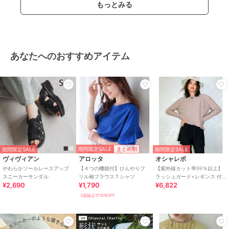
もっとみる
あなたへのおすすめアイテム
期間限定SALE
まとめ割
期間限定SALE
期間限定SALE
ヴィヴィアン
アロッタ
オシャレボ
やわらかソールレースアップ
【４つの機能付】ひんやりフ
【紫外線カット率99％以上】
スニーカーサンダル
リル袖ブラウスＴシャツ
ラッシュガード×レギンス 付
¥2,690
¥1,790
¥6,822
き タンキニ
3点以上で10%OFF