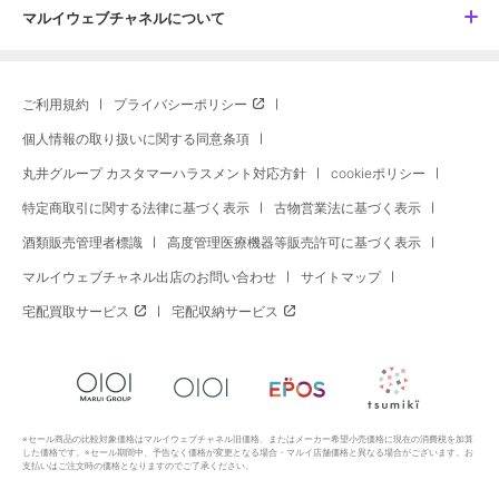
マルイウェブチャネルについて
ご利用規約
プライバシーポリシー
個人情報の取り扱いに関する同意条項
丸井グループ カスタマーハラスメント対応方針
cookieポリシー
特定商取引に関する法律に基づく表示
古物営業法に基づく表示
酒類販売管理者標識
高度管理医療機器等販売許可に基づく表示
マルイウェブチャネル出店のお問い合わせ
サイトマップ
宅配買取サービス
宅配収納サービス
※セール商品の比較対象価格はマルイウェブチャネル旧価格、またはメーカー希望小売価格に現在の消費税を加算
した価格です。※セール期間中、予告なく価格が変更となる場合・マルイ店舗価格と異なる場合がございます。お
支払いはご注文時の価格となりますのでご了承ください。