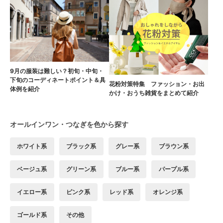
9月の服装は難しい？初旬・中旬・
下旬のコーディネートポイント＆具
花粉対策特集 ファッション・お出
体例を紹介
かけ・おうち雑貨をまとめて紹介
オールインワン・つなぎを色から探す
ホワイト系
ブラック系
グレー系
ブラウン系
ベージュ系
グリーン系
ブルー系
パープル系
イエロー系
ピンク系
レッド系
オレンジ系
ゴールド系
その他