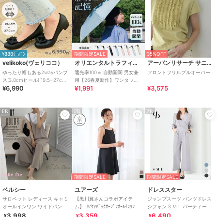
¥888ｸｰﾎﾟﾝ
期間限定SALE
35%OFF
velikoko(ヴェリココ）
オリエンタルトラフィック
アーバンリサーチ サニーレーベル
ゆったり幅もある2wayパンプ
遮光率100％ 自動開閉 男女兼
フロントフリルプルオーバー
ス(3.0cmヒール)[19.5~27cm]
用【26春夏新作】ワンタッチ
¥6,990
¥1,991
¥3,575
ラクチンきれいシューズ
晴雨兼用 折りたたみ傘 /G-
0601
PR
PR
PR
期間限定SALE
期間限定SALE
ベルシー
ユアーズ
ドレススター
サロペット レディース キャミ
【黒川翼さんコラボアイテ
ジャンプスーツ パンツドレス
オールインワン ワイドパンツ
ム】UVｹｱﾊﾞｯｸｵｰﾌﾟﾝｵｰﾙｲﾝﾜﾝ
シフォン S M L パーティー 結
つなぎ 大人サロペット 黒
婚式
3,998
3,359
6,490
¥
¥
¥