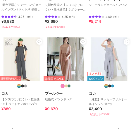
[新色登場♪] シャーリング オー
＼新色登場／【シワになりに
シャーリングオールインワン
ルインワン / ドット柄 楊柳 ギ
くい・吸水速乾】シボシャー
ンガム 【mil(ミル)】
リングフリルオールインワン
4.75
4.25
4.00
（
16件
）
（
8件
）
（
1件
）
全2色
¥6,930
¥2,690
¥5,214
2点以上で10%OFF
2点以上で10%OFF
まとめ割
期間限定SALE
期間限定SALE
¥200ｸｰﾎﾟﾝ
コカ
プールヴー
コカ
【シワになりにくい・乾燥機
結婚式 パンツドレス
【速乾】サッカーフリルオー
OK】ライトエンボスペプラム
ルインワン 全2色
¥889
¥9,670
¥3,490
オールインワン 全2色
2点以上で10%OFF