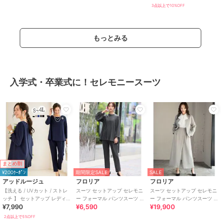
3点以上で10%OFF
もっとみる
入学式・卒業式に！セレモニースーツ
まとめ割
¥200ｸｰﾎﾟﾝ
期間限定SALE
SALE
アッドルージュ
フロリア
フロリア
【洗える / UVカット / ストレ
スーツ セットアップ セレモニ
スーツ セットアップ セレモニ
ッチ 】 セットアップ レディー
ー フォーマル パンツスーツ 卒
ー フォーマル パンツスーツ 卒
¥7,990
¥6,590
¥19,900
ス セレモニー 結婚式 S～4L
業式 入学式
業式 入学式
2点以上で5%OFF