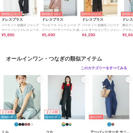
期間限定SALE
期間限定SALE
期間限定SALE
期間限定
ドレスプラス
ドレスプラス
ドレスプラス
ドレ
パーティー 結婚式 ジャンプ
ワンピース ドレス レース プ
パーティー 結婚式 パンツド
胸元フ
スーツ パンツドレス レース
リーツ パーティードレス 結
レス オールインワン ジャン
グマキ
¥5,890
¥5,490
¥4,290
¥5,9
袖 2way
婚式
プスーツ
オールインワン・つなぎの類似アイテム
このカテゴリーをすべてみる
まとめ割
まとめ割
¥888ｸｰﾎﾟﾝ
¥200ｸｰﾎﾟﾝ
40%OFF
ミル
コカ
アーバンリサーチ サニーレーベル