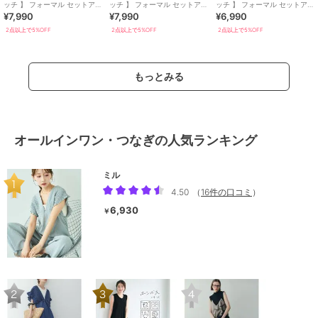
ッチ 】 フォーマル セットアッ
ッチ 】 フォーマル セットアッ
ッチ 】 フォーマル セットアッ
¥7,990
¥7,990
¥6,990
プ 結婚式 S~4L
プ 結婚式 S~4L
プ 結婚式 S~4L
2点以上で5%OFF
2点以上で5%OFF
2点以上で5%OFF
もっとみる
オールインワン・つなぎの人気ランキング
ミル
4.50
（
16件の口コミ
）
6,930
￥