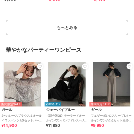
もっとみる
華やかなパーティーワンピース
期間限定SALE
¥500ｸｰﾎﾟﾝ
期間限定SALE
ガール
ジェーバイブルー
ガール
2wayレースブラウス＆オール
《新色追加》テーラードオー
フェザーボレロスリーブ&オー
イワンパンツ2点セットパーテ
ルインワンパンツドレス+ジャ
ルインワンの2点セット結婚式
¥14,900
¥11,880
¥9,990
ィードレス
ガードチュールトップス 結婚
パンツドレスパーティードレ
式 パーティー
ス