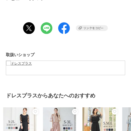
オールインワン・サロペット
／
オールインワン・つなぎ
カラー
ブラック、ブルー、グレー
サイズ
Sサイズ,Mサイズ,Lサイズ
素材
本体：ポリエステル96% ポリウレ
タン4% 別布（袖部分）：ポリエ
ステル100%
商品のお取り扱い方法
取扱いショップ
特徴
オールインワン・サロペット
無地
/
長袖
/
スタンドカラー
オールインワン・つなぎ
無地
/
長袖
/
スタンドカラー
ドレスプラスからあなたへのおすすめ