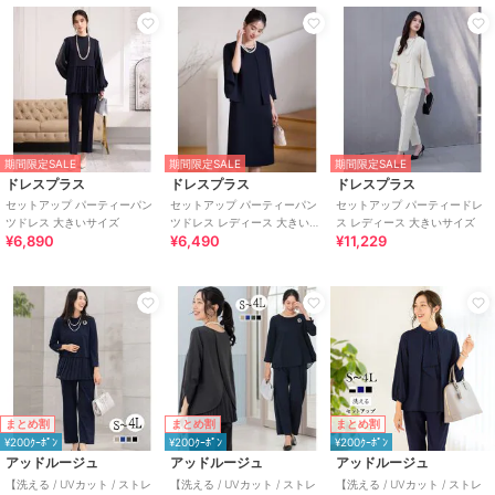
期間限定SALE
期間限定SALE
期間限定SALE
ドレスプラス
ドレスプラス
ドレスプラス
セットアップ パーティーパン
セットアップ パーティーパン
セットアップ パーティードレ
ツドレス 大きいサイズ
ツドレス レディース 大きいサ
ス レディース 大きいサイズ
¥6,890
¥6,490
¥11,229
イズ
まとめ割
まとめ割
まとめ割
¥200ｸｰﾎﾟﾝ
¥200ｸｰﾎﾟﾝ
¥200ｸｰﾎﾟﾝ
アッドルージュ
アッドルージュ
アッドルージュ
【洗える / UVカット / ストレ
【洗える / UVカット / ストレ
【洗える / UVカット / ストレ