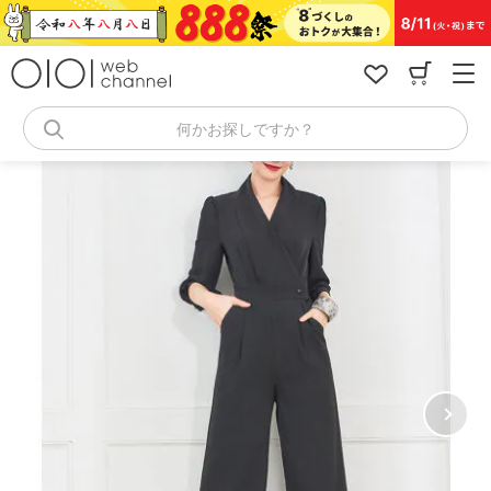
コ
ン
テ
ン
ツ
へ
何かお探しですか？
ス
キ
ッ
プ