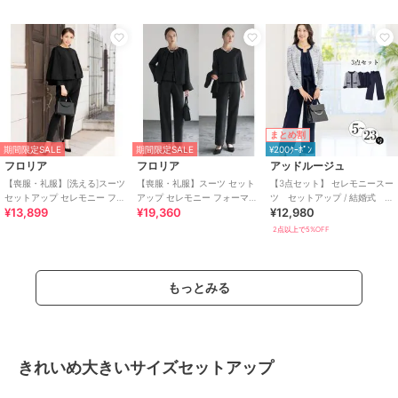
まとめ割
期間限定SALE
期間限定SALE
¥200ｸｰﾎﾟﾝ
フロリア
フロリア
アッドルージュ
【喪服・礼服】[洗える]スーツ
【喪服・礼服】スーツ セット
【3点セット】 セレモニースー
セットアップ セレモニー フォ
アップ セレモニー フォーマル
ツ セットアップ / 結婚式 5
¥13,899
¥19,360
¥12,980
ーマル パンツスーツ 卒業式 入
パンツスーツ 卒業式 入学式 3
号～23号
学式
点セット
2点以上で5%OFF
もっとみる
きれいめ大きいサイズセットアップ