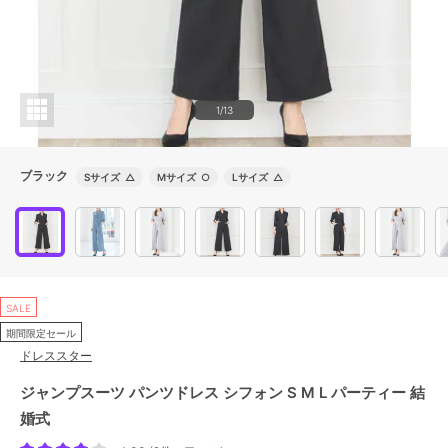
1/13
ブラック
Sサイズ
△
Mサイズ
○
Lサイズ
△
SALE
期間限定セール
ドレススター
ジャンプスーツ パンツドレス シフォン S M L パーティー 結
婚式