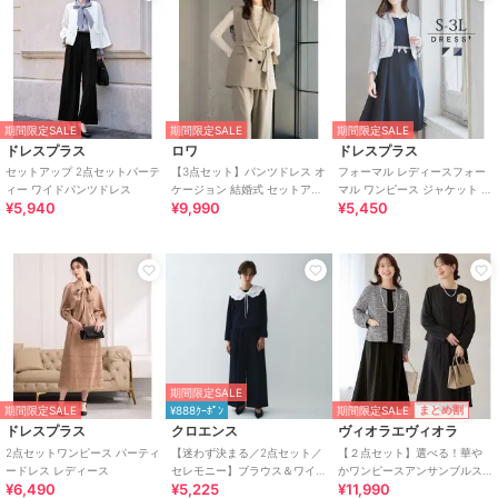
期間限定SALE
期間限定SALE
期間限定SALE
ドレスプラス
ロワ
ドレスプラス
セットアップ 2点セットパーテ
【3点セット】パンツドレス オ
フォーマル レディースフォー
ィー ワイドパンツドレス
ケージョン 結婚式 セットアッ
マル ワンピース ジャケット 2
¥5,940
¥9,990
¥5,450
プ パーティードレス パンツス
点セット セットアップ
タイル
期間限定SALE
期間限定SALE
まとめ割
期間限定SALE
¥888ｸｰﾎﾟﾝ
ドレスプラス
クロエンス
ヴィオラエヴィオラ
2点セットワンピース パーティ
【迷わず決まる／2点セット／
【２点セット】選べる！華や
ードレス レディース
セレモニー】ブラウス＆ワイ
かワンピースアンサンブルス
¥6,490
¥5,225
¥11,990
ドパンツセット
ーツ