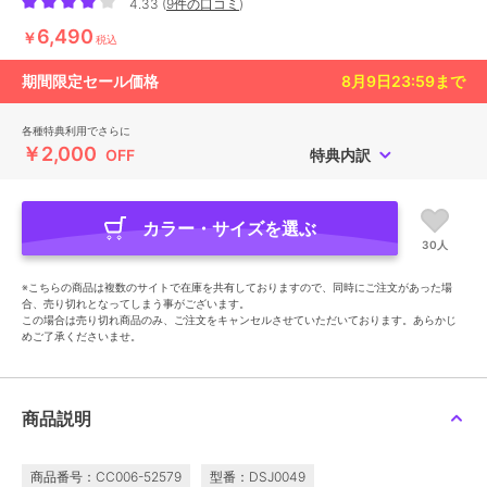
4.33
(
9件の口コミ
)
6,490
￥
税込
期間限定セール価格
8月9日23:59
まで
各種特典利用でさらに
￥2,000
OFF
特典内訳
カラー・サイズを選ぶ
30人
※こちらの商品は複数のサイトで在庫を共有しておりますので、同時にご注文があった場
合、売り切れとなってしまう事がございます。
この場合は売り切れ商品のみ、ご注文をキャンセルさせていただいております。あらかじ
めご了承くださいませ。
商品説明
商品番号：CC006-52579
型番：DSJ0049