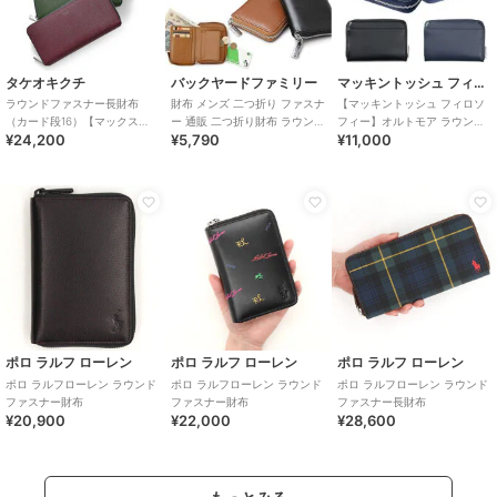
タケオキクチ
バックヤードファミリー
マッキントッシュ フィロソフィー
ラウンドファスナー長財布
財布 メンズ 二つ折り ファスナ
【マッキントッシュ フィロソ
（カード段16）【マックス
ー 通販 二つ折り財布 ラウンド
フィー】オルトモア ラウンド
¥24,200
¥5,790
¥11,000
728616】
ファスナー ミニ財布 折財布 折
ファスナー小銭入れ
りた
ポロ ラルフ ローレン
ポロ ラルフ ローレン
ポロ ラルフ ローレン
ポロ ラルフローレン ラウンド
ポロ ラルフローレン ラウンド
ポロ ラルフローレン ラウンド
ファスナー財布
ファスナー財布
ファスナー長財布
¥20,900
¥22,000
¥28,600