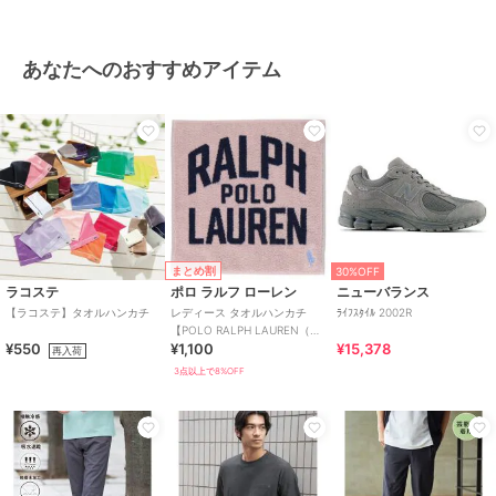
あなたへのおすすめアイテム
まとめ割
30%OFF
ラコステ
ポロ ラルフ ローレン
ニューバランス
【ラコステ】タオルハンカチ
レディース タオルハンカチ
ﾗｲﾌｽﾀｲﾙ 2002R
【POLO RALPH LAUREN（ポ
¥550
¥1,100
¥15,378
ロ ラルフ ローレン）】
再入荷
3点以上で8%OFF