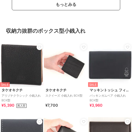
もっとみる
収納力抜群のボックス型小銭入れ
SALE
SALE
タケオキクチ
タケオキクチ
マッキントッシュ フィロソフィー
アリゾナクラシック 小銭入れ
スクイーズ 小銭入れ BOX型
バッキンガムベア 小銭入れ
BOX型
BOX型
¥5,390
¥7,700
¥3,960
再入荷