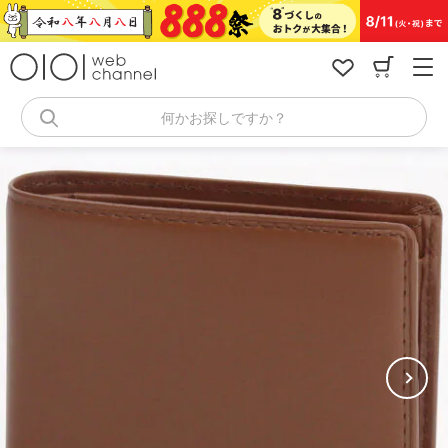
コ
ン
テ
ン
ツ
へ
何かお探しですか？
ス
キ
ッ
プ