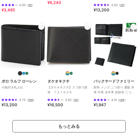
¥9,240
4.00
4.50
（
3件
）
（
2件
）
¥3,465
¥13,200
ポロ ラルフ ローレン
タケオキクチ
バックヤードファミリー
小銭付き札入れ
【タケオキクチ】２つ折り財
財布 メンズ 二つ折り 通販 本
布 ７２７６２６
革 牛革 水牛革 折財布 二つ折
り財布 小銭入れあり おしゃれ
4.75
3.50
4.14
（
16件
）
（
2件
）
（
14件
）
シン
¥13,200
¥16,500
¥1,947
もっとみる