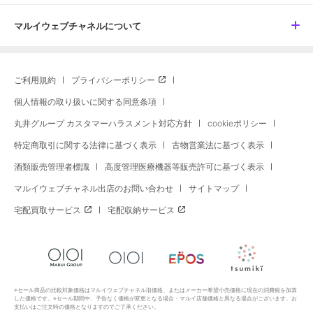
マルイウェブチャネルについて
ご利用規約
プライバシーポリシー
個人情報の取り扱いに関する同意条項
丸井グループ カスタマーハラスメント対応方針
cookieポリシー
特定商取引に関する法律に基づく表示
古物営業法に基づく表示
酒類販売管理者標識
高度管理医療機器等販売許可に基づく表示
マルイウェブチャネル出店のお問い合わせ
サイトマップ
宅配買取サービス
宅配収納サービス
※セール商品の比較対象価格はマルイウェブチャネル旧価格、またはメーカー希望小売価格に現在の消費税を加算
した価格です。※セール期間中、予告なく価格が変更となる場合・マルイ店舗価格と異なる場合がございます。お
支払いはご注文時の価格となりますのでご了承ください。