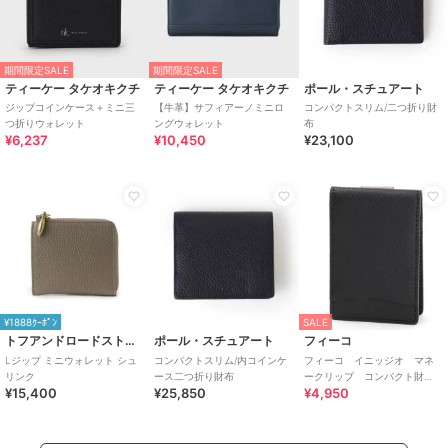
期間限定SALE
期間限定SALE
ティーケー タケオキクチ
ティーケー タケオキクチ
ポール・スチュアート
ジップコインケース＋ミニ三
【牛革】サフィアーノミニロ
コンパクトスリム/二つ折り財
つ折りウォレット
ングウォレット
布
¥6,237
¥10,450
¥23,100
¥1888ｸｰﾎﾟﾝ
SALE
トフアンドロードストーン
ポール・スチュアート
フィーコ
Lジップ ミニウォレット シュ
コンパクトスリム/内コインケ
フィーコ イニッジオ マネ
リンク
ース二つ折り財布
ークリップ コンパクト財
¥15,400
¥25,850
¥4,950
布 Ｆｉｃｏ