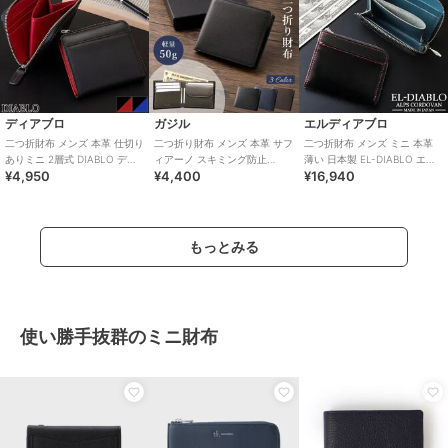
ディアブロ
ガジル
エルディアブロ
二つ折財布 メンズ 本革 仕切り
二つ折り財布 メンズ 本革 サフ
二つ折財布 メンズ ミニ 本革
ありミニ 2層式 DIABLO ディ
ィアーノ スキミング防止
薄い 日本製 EL-DIABLO エル
¥4,950
¥4,400
¥16,940
アブロ KA-512K mlb
GAZIL ガジル GA-3702 mlb
ーディアブロ EL-C3148
もっとみる
使い勝手抜群のミニ財布