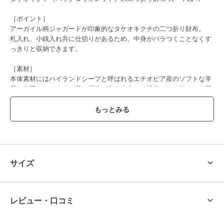
［ポイント］
アーガイル柄ジャガードが印象的なタケオキクチの二つ折り財布。
札入れ、小銭入れ共に仕切りがあるため、中身がバラつくことなくす
っきりと収納できます。
［素材］
本体素材にはハイランドシープと呼ばれるエチオピア産のソフトな羊
革を使用しています。革の繊維が太く丈夫で、繊維がきめ細やかな肌
目を持つことが特徴です。品質の高さから世界の高級ブランドで使わ
れています。
内装生地にはブランドを象徴するアーガイル柄オリジナルジャガード
生地を使用。
［機能・収納］
●カード段×4
サイズ
●フリーポケット×3
●小銭入れ(仕切りあり)
●札入れ×2
●札入れ内カードポケット×2
レビュー・口コミ
［型番：749614]