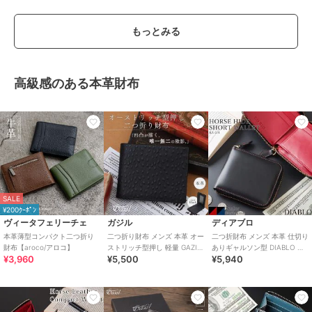
もっとみる
高級感のある本革財布
SALE
¥200ｸｰﾎﾟﾝ
ヴィータフェリーチェ
ガジル
ディアブロ
本革薄型コンパクト二つ折り
二つ折り財布 メンズ 本革 オー
二つ折財布 メンズ 本革 仕切り
財布【aroco/アロコ】
ストリッチ型押し 軽量 GAZIL
ありギャルソン型 DIABLO デ
¥3,960
¥5,500
¥5,940
ガジル GA-3605 mlb
ィアブロ KA-514 mlb