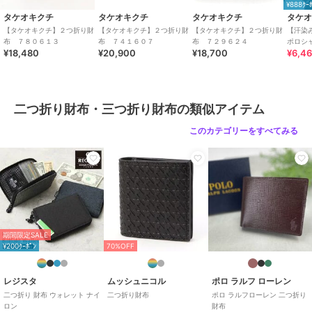
¥888ｸｰ
り財布・三つ折り財布
タケオキクチ
タケオキクチ
タケオキクチ
タケ
カラー
クロ、チョコ、キャメル
【タケオキクチ】２つ折り財
【タケオキクチ】２つ折り財
【タケオキクチ】２つ折り財
【汗染
布 ７８０６１３
布 ７４１６０７
布 ７２９６２４
ポロシ
サイズ
**
¥18,480
¥20,900
¥18,700
¥6,4
素材
羊革
商品のお取り扱い方法
二つ折り財布・三つ折り財布の類似アイテム
特徴
財布・ポーチ・ケース
本革
/
無地
/
かぶせ式
/
スナッ
このカテゴリーをすべてみる
プ式
二つ折り財布・三つ折り財布
本革
/
無地
/
かぶせ式
/
スナッ
プ式
期間限定SALE
¥200ｸｰﾎﾟﾝ
70%OFF
レジスタ
ムッシュニコル
ポロ ラルフ ローレン
二つ折り 財布 ウォレット ナイ
二つ折り財布
ポロ ラルフローレン 二つ折り
ロン
財布