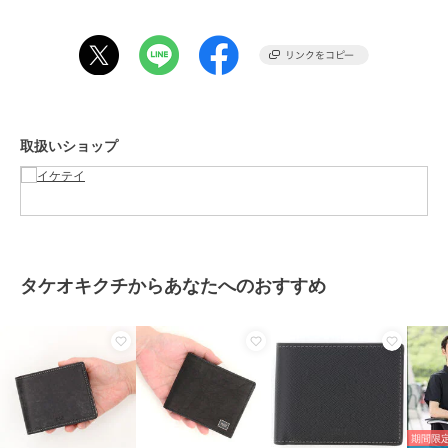
#タケオキクチ#TAKEOKIKUCHI#ﾀｹｵｷｸﾁ＃TAKEO KIKUCHI#TK
【価格改定のお知らせ】
こちらの商品は2024年1月25日から価格改定を実施させていただきま
す。
取扱いショップ
お届けする商品についているタグが旧価格の場合がございますが
現在表示されているサイト表示価格が正しい販売価格です。
予めご了承いただきますよう、お願い申し上げます。
この商品は無料ギフトサービスの対象商品です
>>無料ギフトサービスについての詳細はこちら
タケオキクチからあなたへのおすすめ
ブランド
タケオキクチ
ショップ
イケテイ
商品カテゴリ
財布・ポーチ・ケース
／
二つ折
り財布・三つ折り財布
性別タイプ
メンズ
財布・ポーチ・ケース
／
二つ折
期間限定