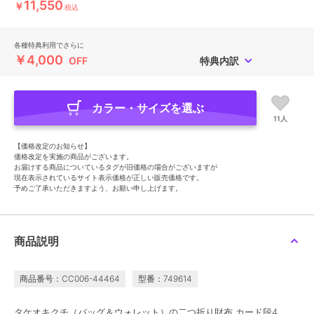
11,550
￥
税込
各種特典利用でさらに
￥4,000
OFF
特典内訳
カラー・サイズを選ぶ
11人
【価格改定のお知らせ】
価格改定を実施の商品がございます。
お届けする商品についているタグが旧価格の場合がございますが
現在表示されているサイト表示価格が正しい販売価格です。
予めご了承いただきますよう、お願い申し上げます。
商品説明
商品番号：CC006-44464
型番：749614
タケオキクチ（バッグ＆ウォレット）の二つ折り財布 カード段4。