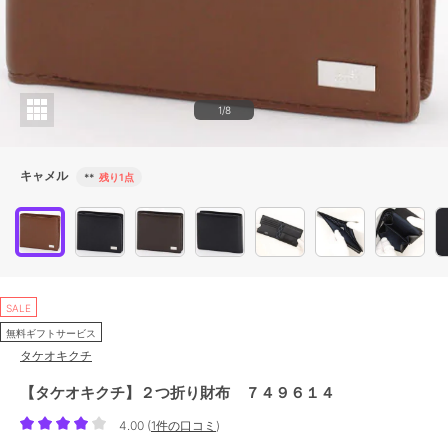
1/8
キャメル
**
残り1点
SALE
無料ギフトサービス
タケオキクチ
【タケオキクチ】２つ折り財布 ７４９６１４
4.00
(
1件の口コミ
)