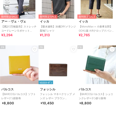
期間限定SALE
期間限定SALE
期間限定SALE
アー・ヴェ・ヴェ
イッカ
イッカ
【累計3万枚販売】ストレッチ
【吸水速乾】冷感DRYメランジ
【MonoMax × 小泉孝太郎】
コードレーン５ポケット
梨地Tシャツ
GOKU楽 AIRクロップドパンツ
¥3,294
¥1,313
¥2,765
SOUKAIベーシックアンクルパ
「小泉孝太郎さん着用モデ
ンツ【接触冷感/
ル」
PR
PR
PR
¥888ｸｰﾎﾟﾝ
バルコス
フォッシル
バルコス
【BARCOS/バルコス】ソフト
フォッシル マネークリップ メ
【BARCOS/バルコス】シュリ
レザー2つ折財布
ンズ レザー ブラウン
ンクレザー3つ折り財布
ML3684201
8,800
10,450
8,800
¥
¥
¥