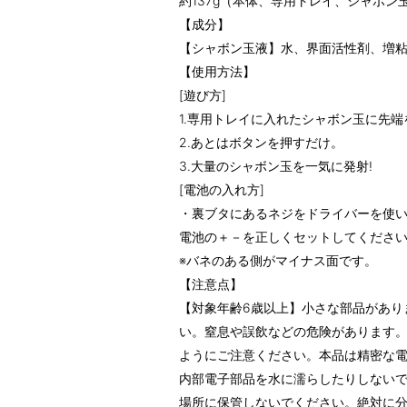
約137g（本体、専用トレイ、シャボン
【成分】
【シャボン玉液】水、界面活性剤、増
【使用方法】
[遊び方]
1.専用トレイに入れたシャボン玉に先
2.あとはボタンを押すだけ。
3.大量のシャボン玉を一気に発射!
[電池の入れ方]
・裏ブタにあるネジをドライバーを使
電池の＋－を正しくセットしてくださ
※バネのある側がマイナス面です。
【注意点】
【対象年齢6歳以上】小さな部品があり
い。窒息や誤飲などの危険があります。
ようにご注意ください。本品は精密な
内部電子部品を水に濡らしたりしない
場所に保管しないでください。絶対に