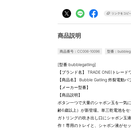
商品説明
商品番号：CC006-10096
型番：bubblega
[型番:bubblegatling]
【ブランド名】 TRADE ONE(トレード
【商品名】 Bubble Gatling 炸裂電
【メーカー型番】
【商品説明】
ボタン一つで大量のシャボン玉を一気
齢6歳以上）が新登場。単三乾電池をセ
ガトリングの吹き出し口にシャボン玉
作！専用のトレイと、シャボン液がセッ