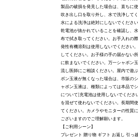
製品の破損を発見した場合は、直ちに
吹き出し口を取り外し、水で洗浄して
水による洗浄は絶対にしないでくださ
乾電池が抜かれていることを確認し、
布で拭き取ってください。お手入れの
発性有機溶剤は使用しないでください
してください。お子様の手の届かない
に飲まないでください。万一シャボン
流し医師にご相談ください。屋内で遊
ボン玉液が無くなった場合は、市販の
ャボン玉液は、種類によっては本品でシ
について]充電池は使用しないでくださ
を混ぜて使わないでください。長期間
てください。カメラやモニターの性質
ございますのでご理解願います。
【ご利用シーン】
プレゼント 贈り物 ギフト お返し 引っ