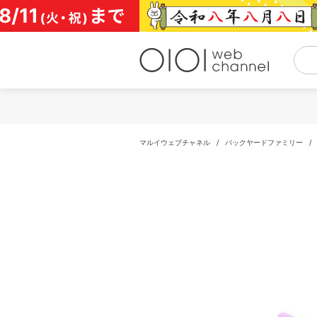
コ
ン
テ
ン
ツ
へ
ス
キ
ッ
プ
マルイウェブチャネル
/
バックヤードファミリー