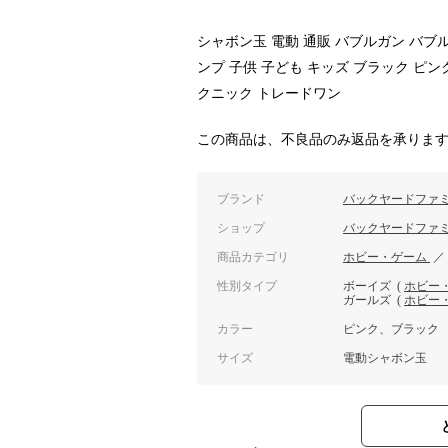
シャボン玉 電動 通販 バブルガン バブ
ンプ 子供 子ども キッズ ブラック ピン
クニック トレードワン
この商品は、不良品のみ返品を承りま
ブランド
バックヤードファ
ショップ
バックヤードファ
商品カテゴリ
ホビー・ゲーム
性別タイプ
ボーイズ
(
ホビー
ガールズ
(
ホビー
カラー
ピンク、ブラック
サイズ
電動シャボン玉