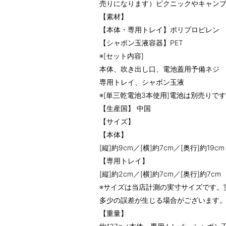
売りになります）ピクニックやキャンプ
【素材】
【本体・専用トレイ】ポリプロピレン
【シャボン玉液容器】PET
※[セット内容]
本体、吹き出し口、電池蓋用予備ネジ
専用トレイ、シャボン玉液
※[単三乾電池3本使用]電池は別売りで
【生産国】 中国
【サイズ】
【本体】
[縦]約9cm／[横]約7cm／[奥行]約19cm
【専用トレイ】
[縦]約2cm／[横]約7cm／[奥行]約7cm
※サイズは当店計測の実寸サイズです。
多少の誤差が生じる場合がございます
【重量】