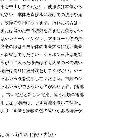
使用を中止してください。使用後は本体から
ください。本体を直接水に浸けての洗浄や流
い。故障の原因になります。汚れた場合は、
水または薄めた中性洗剤を含ませた柔らかい
際はシンナーやベンジン、アルコール等の揮
。廃棄の際は各自治体の廃棄方法に従い廃棄
所へ保管してください。シャボン玉液は絶対
玉液が目に入った場合はすぐ大量の水で洗い
ぶ場合は周りに充分注意してください。シャ
シャボン玉液を使用してください。市販のシ
ャボン玉ができないものがあります。[電池
い。古い電池と新しい電池、違う種類の電池
使用しない場合は、まず電池を抜いて保管し
により、画像と実物の色の違いがある場合が
越し祝い 新生活 お祝い 内祝い