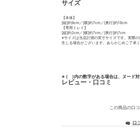
サイズ
【本体】
[縦]約9cm／[横]約7cm／[奥行]約19cm
【専用トレイ】
[縦]約2cm／[横]約7cm／[奥行]約7cm
※サイズは当店計測の実寸サイズです。実際の
生じる場合がございます。あらかじめご了承
※ ( )内の数字がある場合は、ヌード
レビュー・口コミ
この商品の口コ
口