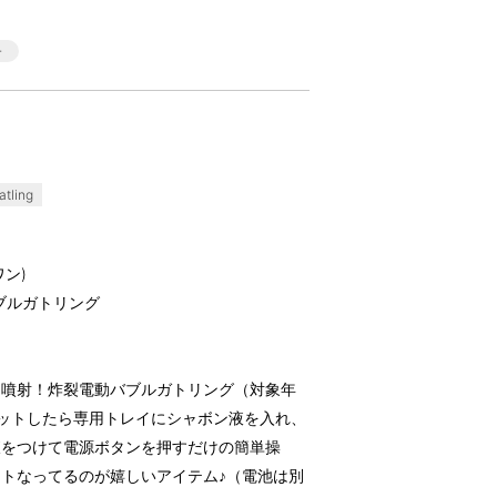
tling
ワン)
動バブルガトリング
に噴射！炸裂電動バブルガトリング（対象年
ットしたら専用トレイにシャボン液を入れ、
液をつけて電源ボタンを押すだけの簡単操
トなってるのが嬉しいアイテム♪（電池は別