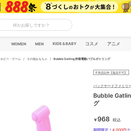
何かお探しですか？
コスメ
アニメ
KIDS＆BABY
WOMEN
MEN
/
ホビー・ゲーム
/
その他おもちゃ
/
Bubble Gatling 炸裂電動バブルガトリング
不良品以外【返品不可】
バックヤードファミリ
Bubble Ga
グ
968
￥
税込
期間限定！
4,000円
ク