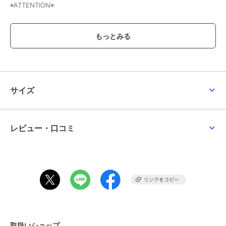
※ATTENTION※
■製造・輸送時についた微細なキズ、塗装剥げが見られる場合がござ
います。
上記は不良の対象外となりますので、予めご了承くださいませ。
＜価格改定のお知らせ＞
2026/4/1より、原材料の高騰のため価格改定をさせて頂きます。
サイズ
商品タグに記載している価格につきまして、旧価格のものが混在して
いる場合がございます。
ご了承下さいますよう、お願い申し上げます。
レビュー・口コミ
ブランド
アネモネ
ショップ
アネモネ
商品カテゴリ
アクセサリー・ヘアアクセサリー
／
バレッタ・ヘアクリップ
性別タイプ
レディース
アクセサリー・ヘアアクセサリー
取扱いショップ