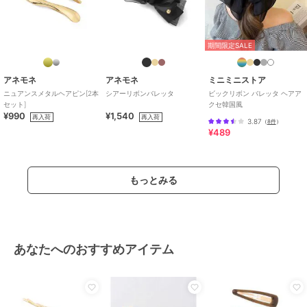
期間限定SALE
アネモネ
アネモネ
ミニミニストア
ニュアンスメタルヘアピン[2本
シアーリボンバレッタ
ビックリボン バレッタ ヘアア
セット]
クセ韓国風
¥990
¥1,540
再入荷
再入荷
3.87
（
8件
）
¥489
もっとみる
あなたへのおすすめアイテム