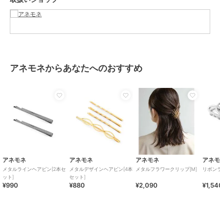
／
バレッタ・ヘアクリップ
カラー
ゴールド、シルバー
サイズ
FREE
素材
合金
商品のお取り扱い方法
アネモネからあなたへのおすすめ
原産国
-
アネモネ
アネモネ
アネモネ
アネ
メタルラインヘアピン[2本セ
メタルデザインヘアピン[4本
メタルフラワークリップ[M]
リボン
ット]
セット]
¥990
¥880
¥2,090
¥1,54