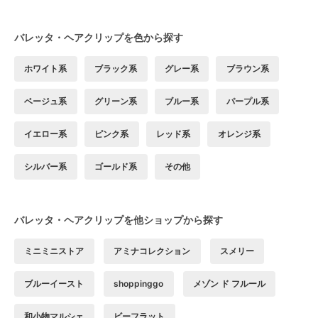
バレッタ・ヘアクリップを色から探す
ホワイト系
ブラック系
グレー系
ブラウン系
ベージュ系
グリーン系
ブルー系
パープル系
イエロー系
ピンク系
レッド系
オレンジ系
シルバー系
ゴールド系
その他
バレッタ・ヘアクリップを他ショップから探す
ミニミニストア
アミナコレクション
スメリー
ブルーイースト
shoppinggo
メゾン ド フルール
和小物マルシェ
ビーフラット