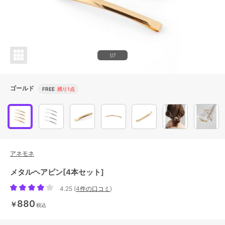
1/7
ゴールド
FREE
残り1点
アネモネ
メタルヘアピン[4本セット]
4.25
(
4件の口コミ
)
880
￥
税込