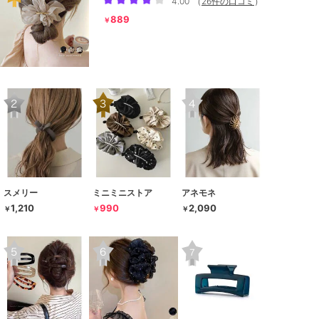
4.00
（
26件の口コミ
）
889
￥
スメリー
ミニミニストア
アネモネ
1,210
990
2,090
￥
￥
￥