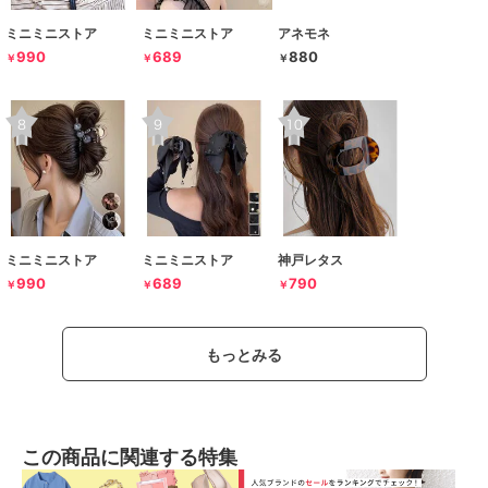
ミニミニストア
ミニミニストア
アネモネ
990
689
880
￥
￥
￥
ミニミニストア
ミニミニストア
神戸レタス
990
689
790
￥
￥
￥
もっとみる
この商品に関連する特集