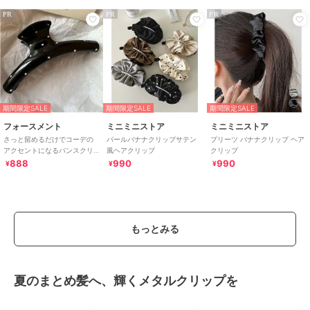
PR
PR
PR
期間限定SALE
期間限定SALE
期間限定SALE
フォースメント
ミニミニストア
ミニミニストア
さっと留めるだけでコーデの
パールバナナクリップサテン
プリーツ バナナクリップ ヘア
アクセントになるバンスクリ
風ヘアクリップ
クリップ
ップ ドット柄 スター ヘアクリ
888
990
990
¥
¥
¥
ップ 星モチーフ
もっとみる
夏のまとめ髪へ、輝くメタルクリップを