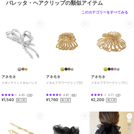
バレッタ・ヘアクリップの類似アイテム
このカテゴリーをすべてみる
アネモネ
アネモネ
アネモネ
リボンラインメタルバンス
メタルフラワークリップ[S]
メタルフラワークリップ[L]
4.45
4.87
3.71
（
11件
）
（
8件
）
（
7件
）
¥1,540
¥1,760
¥2,200
再入荷
再入荷
再入荷