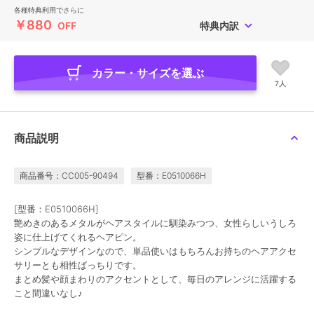
各種特典利用でさらに
￥880
OFF
特典内訳
カラー・サイズを選ぶ
7人
商品説明
商品番号：CC005-90494
型番：E0510066H
[型番：E0510066H]
艶めきのあるメタルがヘアスタイルに馴染みつつ、女性らしいうしろ
姿に仕上げてくれるヘアピン。
シンプルなデザインなので、単品使いはもちろんお持ちのヘアアクセ
サリーとも相性ばっちりです。
まとめ髪や顔まわりのアクセントとして、毎日のアレンジに活躍する
こと間違いなし♪