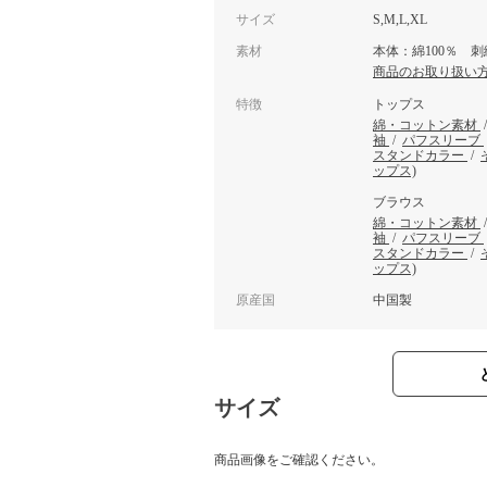
サイズ
S,M,L,XL
素材
本体：綿100％ 刺
商品のお取り扱い
特徴
トップス
綿・コットン素材
袖
/
パフスリーブ
スタンドカラー
/
ップス)
ブラウス
綿・コットン素材
袖
/
パフスリーブ
スタンドカラー
/
ップス)
原産国
中国製
サイズ
商品画像をご確認ください。