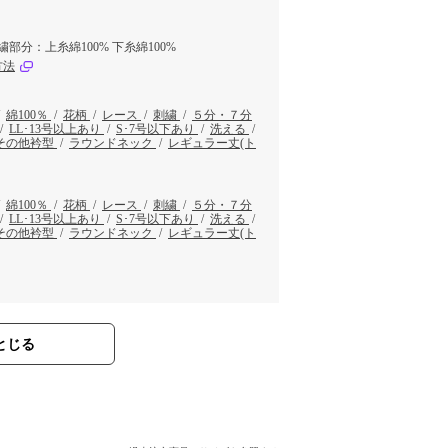
繍部分：上糸綿100% 下糸綿100%
方法
/
綿100％
/
花柄
/
レース
/
刺繍
/
５分・７分
/
LL･13号以上あり
/
S･7号以下あり
/
洗える
/
その他衿型
/
ラウンドネック
/
レギュラー丈(ト
/
綿100％
/
花柄
/
レース
/
刺繍
/
５分・７分
/
LL･13号以上あり
/
S･7号以下あり
/
洗える
/
その他衿型
/
ラウンドネック
/
レギュラー丈(ト
とじる