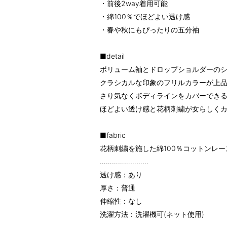
・前後2way着用可能
・綿100％でほどよい透け感
・春や秋にもぴったりの五分袖
■detail
ボリューム袖とドロップショルダーの
クラシカルな印象のフリルカラーが上
さり気なくボディラインをカバーでき
ほどよい透け感と花柄刺繍が女らしく
■fabric
花柄刺繍を施した綿100％コットンレ
……………………
透け感：あり
厚さ：普通
伸縮性：なし
洗濯方法：洗濯機可(ネット使用)