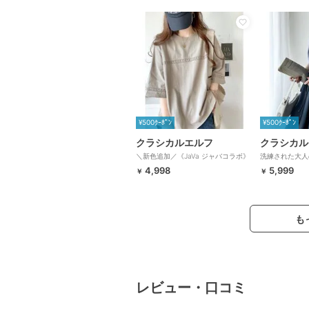
¥500ｸｰﾎﾟﾝ
¥500ｸｰﾎﾟﾝ
クラシカルエルフ
クラシカル
＼新色追加／《JaVa ジャバコラボ》
洗練された大人
オーガニックコットン混ハシゴレース
ックキーネック
4,998
5,999
￥
￥
フットボールTシャツ
も
レビュー・口コミ