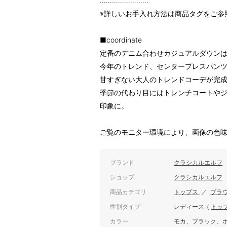
……………………
※詳しいお手入れ方法は商品タグをご参
■coordinate
定番のデニム合わせカジュアルダウン
今年のトレンド、センタープレスパンツ
甘すぎない大人のトレンドコーデが完
季節の代わり目にはトレンチコートや
印象に。
ご覧のモニター環境により、画像の色
ブランド
クラシカルエルフ
ショップ
クラシカルエルフ
商品カテゴリ
トップス
／
ブラ
性別タイプ
レディース
(
トッ
カラー
モカ、ブラック、