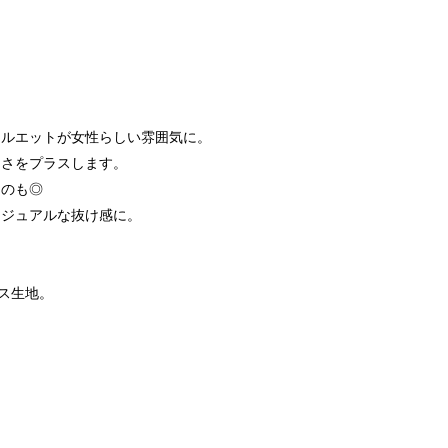
シルエットが女性らしい雰囲気に。
品さをプラスします。
るのも◎
カジュアルな抜け感に。
ース生地。