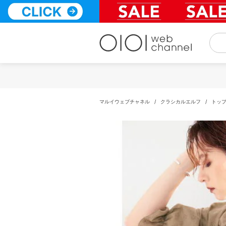
コ
ン
テ
ン
ツ
へ
ス
キ
ッ
プ
マルイウェブチャネル
/
クラシカルエルフ
/
トッ