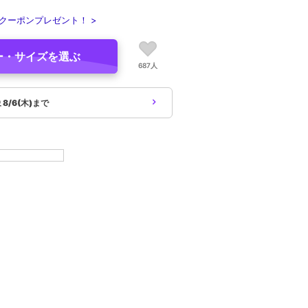
クーポンプレゼント！ >
ー・サイズを選ぶ
687人
象
8/6(木)まで