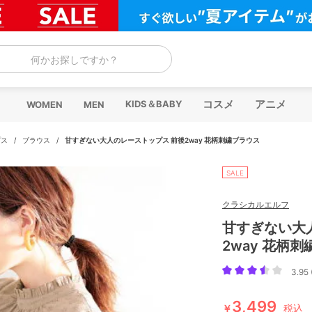
何かお探しですか？
コスメ
アニメ
KIDS＆BABY
WOMEN
MEN
プス
/
ブラウス
/
甘すぎない大人のレーストップス 前後2way 花柄刺繍ブラウス
SALE
クラシカルエルフ
甘すぎない大
2way 花柄
3.95 
3,499
￥
税込