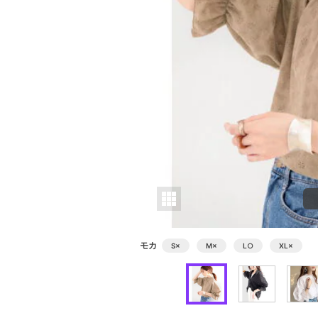
モカ
S
×
M
×
L
○
XL
×