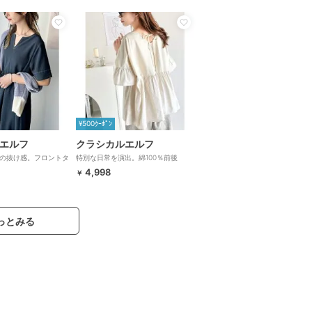
¥500ｸｰﾎﾟﾝ
エルフ
クラシカルエルフ
の抜け感。フロントタ
特別な日常を演出。綿100％前後
ワンピース
2WAYシルケット加工布帛コンビリボ
4,998
￥
ンペプラムトップス(半袖)
っとみる