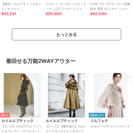
【撥水／UVケア】ミドル丈ト
UVカット オーガニックコット
GORE TEX ゴアテックス 防風
レンチコート
ンロング丈 フーデッドジャケ
防水 透湿 2レイヤー ショート
¥33,231
¥20,900
¥40,040
ット
トレンチコート / フード脱着
もっとみる
着回せる万能2WAYアウター
SALE
¥888ｸｰﾎﾟﾝ
ルイルエブティック
ルイルエブティック
リルフェテ
【S～3L】2waySTYLE フィッ
【S～LL】【撥水加工】2way
2wayケープライクジャケット
ト＆フレアー・ウールコート
フードロングトレンチコート