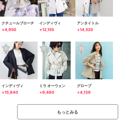
クチュールブローチ
インディヴィ
アンタイトル
4,950
12,155
14,520
￥
￥
￥
インディヴィ
ミラ オーウェン
グローブ
15,840
9,460
4,139
￥
￥
￥
もっとみる