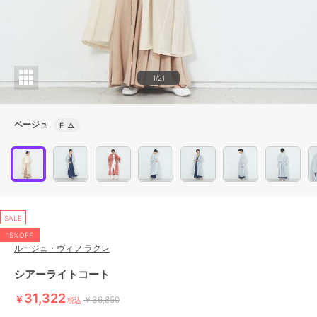
1/21
ベージュ
F
△
SALE
15%OFF
ルージュ・ヴィフ ラクレ
シアーライトコート
31,322
￥
￥36,850
税込