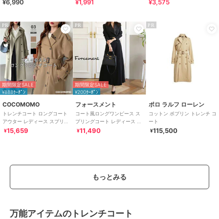
¥6,990
¥1,991
¥3,575
ラクチンきれいシューズ
晴雨兼用 折りたたみ傘 /G-
0601
PR
PR
PR
期間限定SALE
期間限定SALE
¥888ｸｰﾎﾟﾝ
¥200ｸｰﾎﾟﾝ
COCOMOMO
フォースメント
ポロ ラルフ ローレン
トレンチコート ロングコート
コート風ロングワンピース ス
コットン ポプリン トレンチ コ
アウター レディース スプリン
プリングコート レディース 夏
ート
グコート ロング丈 ライトアウ
セレモニー 結婚式 卒業式 フォ
15,659
11,490
115,500
¥
¥
¥
ター
ーマル
もっとみる
万能アイテムのトレンチコート