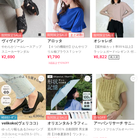
期間限定SALE
まとめ割
期間限定SALE
期間限定SALE
ヴィヴィアン
アロッタ
オシャレボ
やわらかソールレースアップ
【４つの機能付】ひんやりフ
【紫外線カット率99％以上】
スニーカーサンダル
リル袖ブラウスＴシャツ
ラッシュガード×レギンス 付
¥2,690
¥1,790
¥6,822
き タンキニ
再入荷
3点以上で10%OFF
¥888ｸｰﾎﾟﾝ
期間限定SALE
35%OFF
velikoko(ヴェリココ）
オリエンタルトラフィック
アーバンリサーチ サニーレーベル
ゆったり幅もある2wayパンプ
遮光率100％ 自動開閉 男女兼
フロントフリルプルオーバー
ス(3.0cmヒール)[19.5~27cm]
用【26春夏新作】ワンタッチ