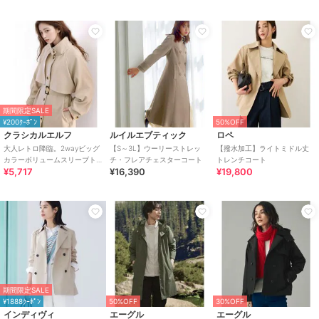
期間限定SALE
¥200ｸｰﾎﾟﾝ
50%OFF
クラシカルエルフ
ルイルエブティック
ロペ
大人レトロ降臨。2wayビッグ
【S～3L】ウーリーストレッ
【撥水加工】ライトミドル丈
カラーボリュームスリーブト
チ・フレアチェスターコート
トレンチコート
¥5,717
¥16,390
¥19,800
レンチコート
期間限定SALE
¥1888ｸｰﾎﾟﾝ
50%OFF
30%OFF
インディヴィ
エーグル
エーグル