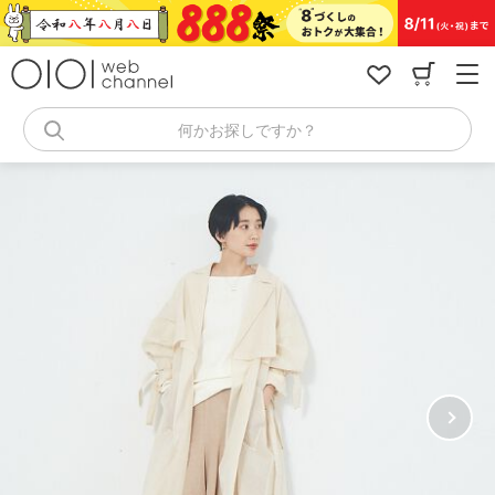
コ
ン
テ
ン
ツ
へ
何かお探しですか？
ス
キ
ッ
プ