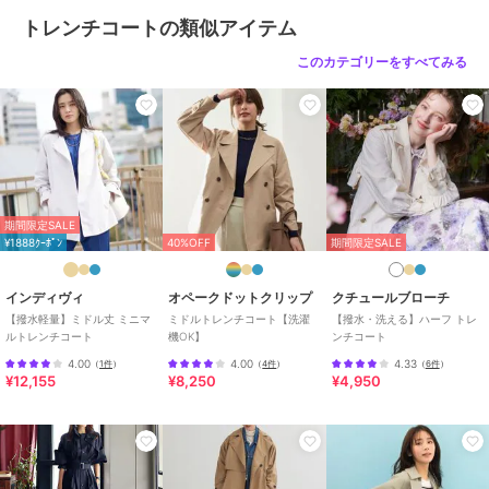
トレンチコートの類似アイテム
このカテゴリーをすべてみる
期間限定SALE
¥1888ｸｰﾎﾟﾝ
40%OFF
期間限定SALE
インディヴィ
オペークドットクリップ
クチュールブローチ
【撥水軽量】ミドル丈 ミニマ
ミドルトレンチコート【洗濯
【撥水・洗える】ハーフ トレ
ルトレンチコート
機OK】
ンチコート
4.00
4.00
4.33
（
1件
）
（
4件
）
（
6件
）
¥12,155
¥8,250
¥4,950