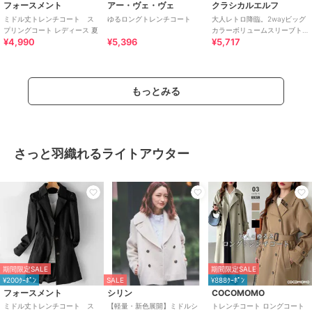
フォースメント
アー・ヴェ・ヴェ
クラシカルエルフ
ミドル丈トレンチコート ス
ゆるロングトレンチコート
大人レトロ降臨。2wayビッグ
プリングコート レディース 夏
カラーボリュームスリーブト
¥4,990
¥5,396
¥5,717
レンチコート
もっとみる
さっと羽織れるライトアウター
期間限定SALE
期間限定SALE
¥200ｸｰﾎﾟﾝ
SALE
¥888ｸｰﾎﾟﾝ
フォースメント
シリン
COCOMOMO
ミドル丈トレンチコート ス
【軽量・新色展開】ミドルシ
トレンチコート ロングコート