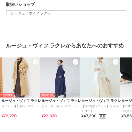
取扱いショップ
アウター・ジャケット・コート
／
トレンチコート
カラー
ベージュ、ライトグレー、ピンク
サイズ
F
素材
コットン66% ナイロン34%
ルージュ・ヴィフ ラクレからあなたへのおすすめ
商品のお取り扱い方法
お手入れ
手洗い可
特徴
アウター・ジャケット・コート
無地
/
長袖
/
フィット＆フレア
/
ひざ丈（トップス）
トレンチコート
無地
/
長袖
/
フィット＆フレア
10%OFF
30%OFF
/
ひざ丈（トップス）
ルージュ・ヴィフ ラクレ
ルージュ・ヴィフ ラクレ
ルージュ・ヴィフ ラクレ
ルージ
ライナー付きトレンチコート
ジャージートレンチコート
【venit/ヴェニット】トレン
【OOF
原産国
ベトナム
チコート
Origi
¥72,270
¥22,330
¥47,300
¥8,5
【WEB
新着