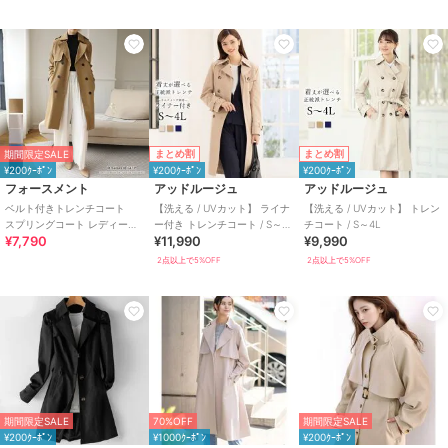
まとめ割
まとめ割
期間限定SALE
¥200ｸｰﾎﾟﾝ
¥200ｸｰﾎﾟﾝ
¥200ｸｰﾎﾟﾝ
フォースメント
アッドルージュ
アッドルージュ
ベルト付きトレンチコート
【洗える / UVカット】 ライナ
【洗える / UVカット】 トレン
スプリングコート レディース
ー付き トレンチコート / S～
チコート / S～4L
¥7,790
¥11,990
¥9,990
夏
4L
2点以上で5%OFF
2点以上で5%OFF
期間限定SALE
70%OFF
期間限定SALE
¥200ｸｰﾎﾟﾝ
¥1000ｸｰﾎﾟﾝ
¥200ｸｰﾎﾟﾝ