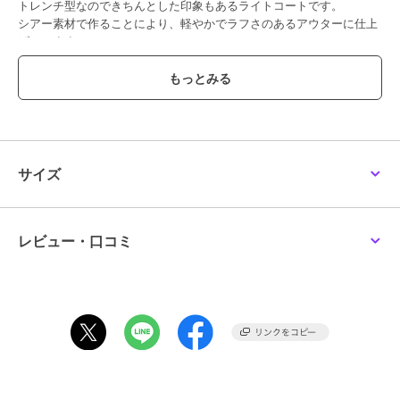
トレンチ型なのできちんとした印象もあるライトコートです。
シアー素材で作ることにより、軽やかでラフさのあるアウターに仕上
げています。
タックでボリュームを出した袖がポイントで、袖口にベルトが付いて
いるので、きつく結んで袖をたくし上げてフォルムを出すのがおすす
めです。
ラペルやガンフラップ、アンブレラヨークの丈を長めにし、抜け感の
あるバランスにも拘っています。
*COORDINATE*
サイズ
カジュアルなスタイルやリラックス感のある着こなしに、さらっと織
っていただくのがおすすめ。
シャツを織る感覚でスタイリングしていただくのがポイントです。
同系色で合わせたグラデーションコーデも今年らしく◎
レビュー・口コミ
ブランド
ルージュ・ヴィフ ラクレ
ショップ
ルージュ・ヴィフ ラクレ
商品カテゴリ
アウター・ジャケット・コート
／
トレンチコート
性別タイプ
レディース