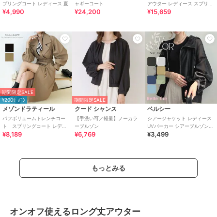
プリングコート レディース 夏
ャギーコート
アウター レディース スプリン
¥4,990
¥24,200
¥15,659
グコート ロング丈 ライトアウ
ター
期間限定SALE
¥200ｸｰﾎﾟﾝ
期間限定SALE
メゾンドラティール
クード シャンス
ベルシー
パフボリュームトレンチコー
【手洗い可／軽量】ノーカラ
シアージャケット レディース
ト スプリングコート レディ
ーブルゾン
UVパーカー シアーブルゾン
¥8,189
¥6,769
¥3,499
ース 夏
フードライトアウター 春夏 羽
織り
もっとみる
オンオフ使えるロング丈アウター