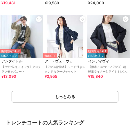
¥19,481
¥19,580
¥24,000
期間限定SALE
期間限定SALE
¥1500ｸｰﾎﾟﾝ
60%OFF
¥1888ｸｰﾎﾟﾝ
アンタイトル
アー・ヴェ・ヴェ
インディヴィ
【2WAY洗えるはっ水】グログ
【2WAY/微撥水】フード付きス
【撥水／UVケア／2WAY】超
ランモッズコート
タンドカラージャケット
軽量ライナー付ライトトレン
¥13,090
¥3,955
¥15,840
チコート
もっとみる
トレンチコートの人気ランキング