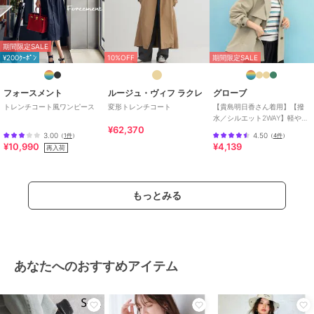
期間限定SALE
¥200ｸｰﾎﾟﾝ
10%OFF
期間限定SALE
フォースメント
ルージュ・ヴィフ ラクレ
グローブ
トレンチコート風ワンピース
変形トレンチコート
【貴島明日香さん着用】【撥
水／シルエット2WAY】軽やか
¥62,370
ミドルトレンチコート
3.00
4.50
（
1件
）
（
4件
）
¥10,990
¥4,139
再入荷
もっとみる
あなたへのおすすめアイテム