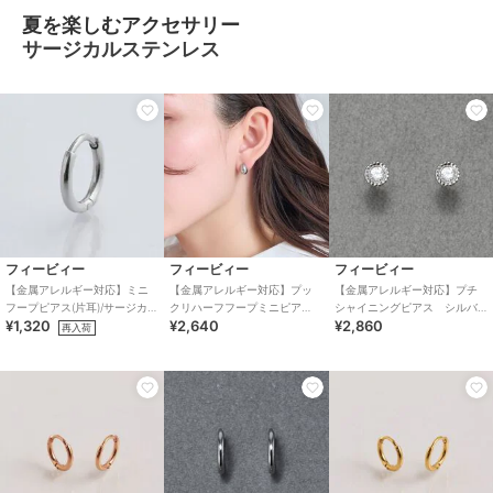
夏を楽しむアクセサリー
サージカルステンレス
フィービィー
フィービィー
フィービィー
【金属アレルギー対応】ミニ
【金属アレルギー対応】プッ
【金属アレルギー対応】プチ
フープピアス(片耳)/サージカル
クリハーフフープミニピア
シャイニングピアス シルバ
¥1,320
¥2,640
¥2,860
ステンレス シルバー
ス シルバー/サージカルステ
ー/サージカルステンレス
再入荷
ンレス