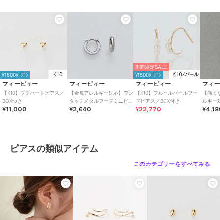
ショップ
フィービィー
商品カテゴリ
アクセサリー・ヘアアクセサリー
期間限定SALE
／
ピアス
フィービィー
フィービィー
フィービィー
性別タイプ
レディース
【シリーズ累計販売
【金属アレルギー対応】
【金属アレルギー対応】
アクセサリー・ヘアアクセサリー
10000点突破！】【金属
ワンタッチメタルフープ
プチノットピアス ゴー
期間限定SALE
／
ピアス
アレルギー対応】ミニフ
ミニピアス ゴールド/
ルド/サージカルステン
2,640
2,640
2,376
¥
¥
¥
¥1500ｸｰﾎﾟﾝ
¥1500ｸｰﾎﾟﾝ
ープピアス/サージカル
サージカルステンレス
レス
フィービィー
フィービィー
フィービィー
フィ
カラー
ゴールド
ステンレス
【K10】プチハートピアス／
【金属アレルギー対応】ワン
【K10】フルールパールフー
【痛く
サイズ
F
BOXつき
タッチメタルフープミニピア
プピアス／BOX付き
ルギー
¥11,000
¥2,640
¥22,770
¥4,18
ス シルバー/サージカルステ
スタル
素材
K10YG,キュービックジルコニア,
ンレス
ング 
シリコンキャッチ
商品のお取り扱い方法
ピアスの類似アイテム
SALE
特徴
アクセサリー・ヘアアクセサリー
フィービィー
フィービィー
フィービィー
このカテゴリーをすべてみる
イエローゴールド系
/
その他モチ
【金属アレルギー対応】
【金属アレルギー対応】
【金属アレルギー対応】
ーフアクセ
/
10金
/
ジルコニア
フラワーワンタッチフー
2wayウェーブラインフ
ストレートスクエアフー
/
パーティー・結婚式・二次会
/
プピアス シルバー/サ
ープピアス シルバー/
プピアス シルバー/サ
2,970
1,452
2,970
¥
¥
¥
セレモニー・入学式・卒業式
ージカルステンレス
ニッケルフリー
ージカルステンレス
ピアス