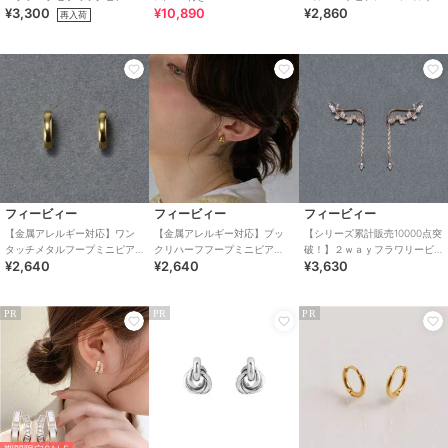
¥3,300
¥10,890
¥2,860
ス シャンパンゴールド
サージカルステンレス
再入荷
フィービィー
フィービィー
フィービィー
【金属アレルギー対応】ワン
【金属アレルギー対応】プッ
【シリーズ累計販売10000点突
タッチメタルフープミニピア
クリハーフフープミニピア
破！】２ｗａｙフラワリービ
¥2,640
¥2,640
¥3,630
ス ゴールド/サージカルステ
ス ゴールド/サージカルステ
ジューピアス＆イヤリング
ンレス
ンレス
ローズゴールド
PR
PR
PR