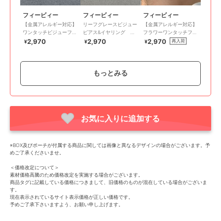
フィービィー
フィービィー
フィービィー
【金属アレルギー対応】
リーフグレースビジュー
【金属アレルギー対応】
ワンタッチビジューフー
ピアス&イヤリング ゴ
フラワーワンタッチフー
プミニピアス ローズゴ
ールド/花モチーフ
プピアス ゴールド/サ
2,970
2,970
2,970
再入荷
¥
¥
¥
ールド/サージカルステ
ージカルステンレス
ンレス
もっとみる
お気に入りに追加する
フィービィー
フィービィー
フィービィー
【金属アレルギー対応】
【シリーズ累計販売
【金属アレルギー対応】
※BOX及びポーチが付属する商品に関しては画像と異なるデザインの場合がございます。予
6setビジューピアス ゴ
10000点突破！】【金属
ドロップパールセラミッ
めご了承くださいませ。
ールド/サージカルステ
アレルギー対応】ミニフ
クポストピアス
2,970
2,640
3,630
¥
¥
¥
ンレス
ープピアス サージカル
＜価格改定について＞
ステンレス
素材価格高騰のため価格改定を実施する場合がございます。
商品タグに記載している価格につきまして、旧価格のものが混在している場合がございま
す。
現在表示されているサイト表示価格が正しい価格です。
予めご了承下さいますよう、お願い申し上げます。