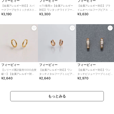
フィービィー
フィービィー
フィービィー
【金属アレルギー対応】スパ
≪TV着用≫【金属アレルギー
【金属アレルギー対応】プラ
ークフープセラミックポスト
対応】ワンタッチワイドフー
イムオーバルフープピアス
¥3,190
¥3,300
¥3,630
ピアス
プミニピアス ゴールド/サー
ゴールド
ジカルステンレス
フィービィー
フィービィー
フィービィー
【シリーズ累計販売10000点突
【金属アレルギー対応】ワン
【金属アレルギー対応】ワン
破！】【金属アレルギー対
タッチメタルフープミニピア
タッチビジューフープミニピ
¥2,640
¥2,640
¥2,970
応】ミニフープピアス サー
ス ローズゴールド/サージカ
アス ローズゴールド/サージ
ジカルステンレス
ルステンレス
カルステンレス
もっとみる