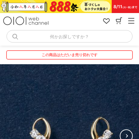
コ
ン
テ
ン
ツ
へ
何かお探しですか？
ス
キ
ッ
この商品はただいま売り切れです
プ