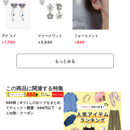
アナ スイ
マリークワント
フォースメント
7,700
3,630
888
￥
￥
￥
もっとみる
この商品に関連する特集
888祭｜8づくしのおトクをまとめ
てチェック！開運・888円以下・ま
とめ割・クーポン