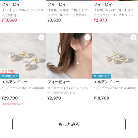
フィービィー
フィービィー
フィービィー
【K10】ジュエルパールピアス
【金属アレルギー対応】ドロ
【金属アレルギー対応】タイ
／BOX付き
ップパールセラミックポスト
ニーフラワーロングセラミッ
¥13,860
¥3,630
¥2,970
ピアス
クポストピアス チェーン/小
粒パール/揺れる
まとめ割
¥1888ｸｰﾎﾟﾝ
¥1888ｸｰﾎﾟﾝ
エルアンドコー
フィービィー
エルアンドコー
K18アコヤパールピアス(6ｍｍ)
オールウェイズパールビジュ
K18アコヤパールピアス(4ｍｍ)
ーアメリカンピアス
¥29,700
¥2,970
¥18,700
2点以上で10%OFF
もっとみる