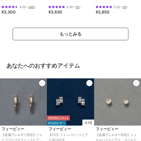
4.50
5.00
5.00
（
24件
）
（
1件
）
（
1件
）
¥3,300
¥3,630
¥3,850
もっとみる
あなたへのおすすめアイテム
期間限定SALE
¥1500ｸｰﾎﾟﾝ
フィービィー
フィービィー
フィービィー
【金属アレルギー対応】ウェ
【K10】ツインバケットピア
【金属アレルギー対応】ジュ
ーブフープセラミックピア
ス/BOX付き
エルハートピアス ゴールド/