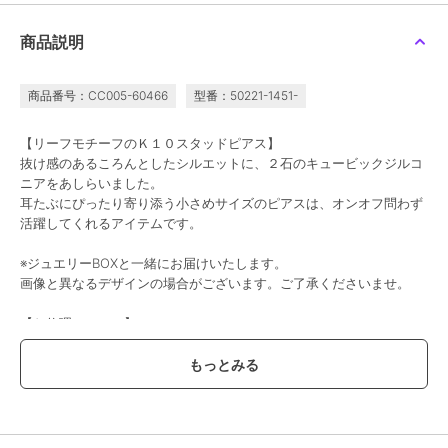
商品説明
フィービィー
フィービィー
フィービィー
【金属アレルギー対応】
【金属アレルギー対応】
オールウェイズパールビ
ウェーブフープセラミッ
メタルビーンズピアス
ジューアメリカンピアス
商品番号：CC005-60466
型番：50221-1451-
クピアス シャンパンゴ
ゴールド/サージカルス
3,300
2,640
2,970
再入荷
¥
¥
¥
ールド
テンレス
【リーフモチーフのＫ１０スタッドピアス】
抜け感のあるころんとしたシルエットに、２石のキュービックジルコ
ニアをあしらいました。
耳たぶにぴったり寄り添う小さめサイズのピアスは、オンオフ問わず
活躍してくれるアイテムです。
※ジュエリーBOXと一緒にお届けいたします。
¥1500ｸｰﾎﾟﾝ
画像と異なるデザインの場合がございます。ご了承くださいませ。
フィービィー
フィービィー
フィービィー
【金属アレルギー対応】
【K10】プチスターピア
【金属アレルギー対応】
【お修理について】
スパークフープセラミッ
ス／BOXつき 星/小さ
ワンタッチメタルフープ
クポストピアス
い/ミニ
ミニピアス ローズゴー
3,190
13,200
2,640
K10ジュエリーについては有償にてお修理を承ります。
¥
¥
¥
ルド/サージカルステン
破損状況によってはお修理を承れない場合もございます。
レス
予めご了承ください。
詳しくはカスタマーサービスまでお問い合わせください。