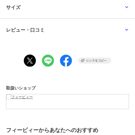
◆JEWEL SKIN ?ジュエルスキンシリーズ◆
サイズ
素材とプライスにこだわったライトジュエリー、Jewel Skin（ジュエ
ルスキン）シリーズ。
極限まで繊細にデザインされたK10素材のジュエリーは、手の届きや
フィービィー
フィービィー
フィービィー
すい価格とスキンジュエリーのような肌なじみの良い色合い、お守り
≪TV着用≫【金属アレ
【金属アレルギー対応】
【金属アレルギー対応】
レビュー・口コミ
ルギー対応】ワンタッチ
プライムオーバルフープ
ストレートスクエアフー
のように毎日身に着けていたくなるキュートモチーフが魅力です。
ワイドフープミニピア
ピアス ゴールド
プピアス ゴールド/サ
3,300
3,630
2,970
¥
¥
¥
頑張った自分へのご褒美に、大切なあの人へのプレゼントに、ファー
ス ゴールド/サージカ
ージカルステンレス
ストジュエリーに、重ね着けを楽しみたいジュエリー上級者のあなた
ルステンレス
に、いろいろな場面で身に着けて欲しいから、デイリー使やすい素材
とプライスにこだわりました。
◆◆◆Phoebe/フィービィー◆◆◆
欲しいものが必ず見つかる。
アクセサリー＆ライトジュエリーブランド
取扱いショップ
「Phoebe/フィービィー」
フィービィー
フィービィー
フィービィー
[型番:50221-1451-]
【金属アレルギー対応】
【金属アレルギー対応】
【金属アレルギー対応】
プチシャイニングピア
プックリハーフフープミ
ビジューピアス ゴール
ス シルバー/サージカ
ニピアス ゴールド/サ
ド/サージカルステンレ
期間限定セール開催中
2,860
2,640
1,100
¥
¥
¥
ルステンレス
ージカルステンレス
ス（片耳）
この商品は、不良品のみ返品を承ります
フィービィーからあなたへのおすすめ
ブランド
フィービィー