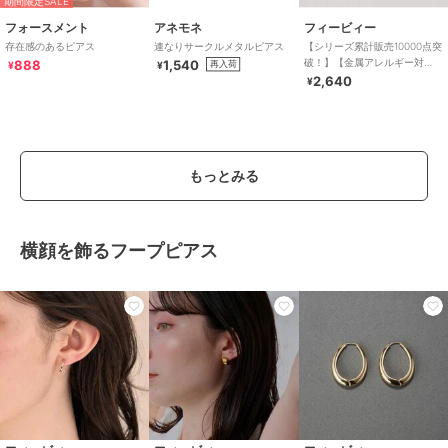
期間限定SALE
フォースメント
アネモネ
フィービィー
存在感のあるピアス
連なりサークルメタルピアス
【シリーズ累計販売10000点突
破！】【金属アレルギー対
888
1,540
再入荷
¥
¥
応】ミニフープピアス サー
2,640
¥
ジカルステンレス
もっとみる
横顔を飾るフープピアス