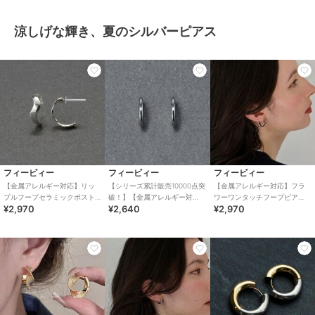
涼しげな輝き、夏のシルバーピアス
フィービィー
フィービィー
フィービィー
【金属アレルギー対応】リッ
【シリーズ累計販売10000点突
【金属アレルギー対応】フラ
プルフープセラミックポスト
破！】【金属アレルギー対
ワーワンタッチフープピア
¥2,970
¥2,640
¥2,970
ピアス シルバー/ニッケルフ
応】ミニフープピアス/サージ
ス シルバー/サージカルステ
リー
カルステンレス
ンレス