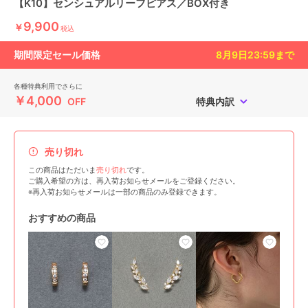
【K10】センシュアルリーフピアス／BOX付き
9,900
￥
税込
期間限定セール価格
8月9日23:59
まで
各種特典利用でさらに
￥4,000
OFF
特典内訳
売り切れ
この商品はただいま
売り切れ
です。
ご購入希望の方は、再入荷お知らせメールをご登録ください。
※再入荷お知らせメールは一部の商品のみ登録できます。
おすすめの商品