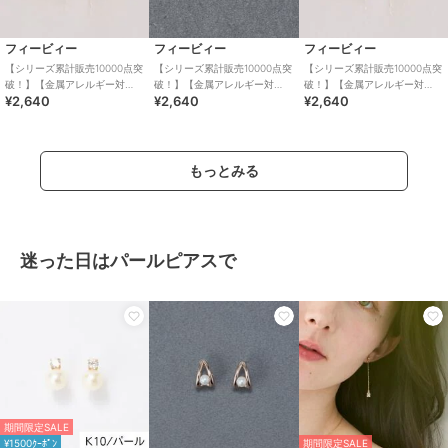
フィービィー
フィービィー
フィービィー
【シリーズ累計販売10000点突
【シリーズ累計販売10000点突
【シリーズ累計販売10000点突
破！】【金属アレルギー対
破！】【金属アレルギー対
破！】【金属アレルギー対
¥2,640
¥2,640
¥2,640
応】ミニフープピアス/サージ
応】ミニフープピアス/サージ
応】ミニフープピアス サー
カルステンレス
カルステンレス
ジカルステンレス
もっとみる
迷った日はパールピアスで
期間限定SALE
¥1500ｸｰﾎﾟﾝ
期間限定SALE