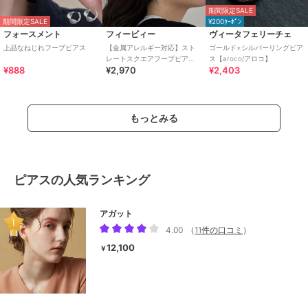
期間限定SALE
期間限定SALE
¥200ｸｰﾎﾟﾝ
フォースメント
フィービィー
ヴィータフェリーチェ
上品なねじれフープピアス
【金属アレルギー対応】スト
ゴールド×シルバーリングピア
レートスクエアフープピア
ス【aroco/アロコ】
¥888
¥2,970
¥2,403
ス シルバー/サージカルステ
ンレス
もっとみる
ピアスの人気ランキング
アガット
4.00
（
11件の口コミ
）
12,100
￥