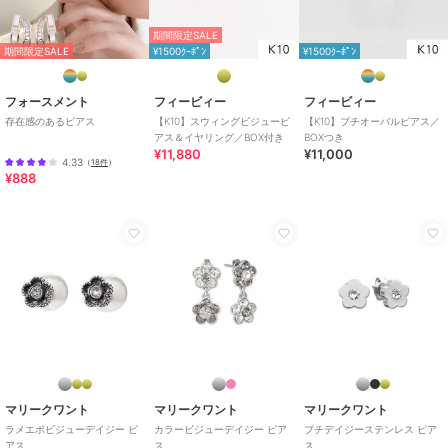
イエローゴールド系
/
その他モチ
ーフアクセ
/
10金
/
ジルコニア
期間限定SALE
/
パーティー・結婚式・二次会
/
期間限定SALE
¥1500ｸｰﾎﾟﾝ
¥1500ｸｰﾎﾟﾝ
セレモニー・入学式・卒業式
原産国
日本
フォースメント
フィービィー
フィービィー
フィービィー
フィービィー
フィービィー
存在感のあるピアス
【K10】スウィングビジューピ
【K10】プチオーバルピアス／
アス＆イヤリング／BOX付き
BOXつき
【シリーズ累計販売
【金属アレルギー対応】
【金属アレルギー対応】
¥11,880
¥11,000
10000点突破！】2way
ミニフープピアス(片耳)/
パールドロップロングピ
4.33
（
18件
）
フラワリービジューピア
サージカルステンレス
アス ゴールド
3,630
1,320
4,180
再入荷
¥
¥
¥
¥888
ス＆イヤリング ゴール
シルバー
ド
フィービィー
フィービィー
フィービィー
【金属アレルギー対応】
【シリーズ累計販売
【シリーズ累計販売
リトルビーンセラミック
10000点突破！】【金属
10000点突破！】２ｗａ
ポストピアス
アレルギー対応】ミニフ
ｙフラワリービジューピ
2,750
2,640
3,630
¥
¥
¥
マリークワント
マリークワント
マリークワント
ープピアス/サージカル
アス＆イヤリング ロー
ラメエポビジューデイジー ピ
カラービジューデイジー ピア
プチデイジーステンレス ピア
ステンレス
ズゴールド
アス
ス
ス