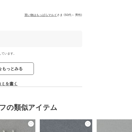
買い物はもっぱらマルイ
さま (50代～ 男性)
しています。
をもっとみる
コミを書く
フの類似アイテム