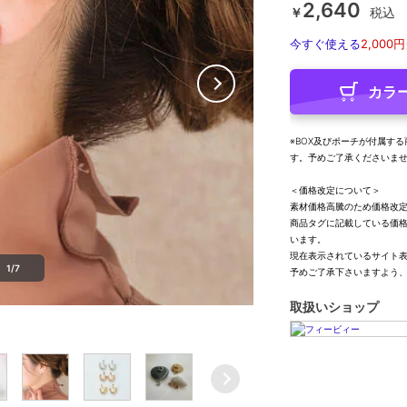
2,640
￥
税込
今すぐ使える
2,000円
カラ
※BOX及びポーチが付属す
す。予めご了承くださいま
＜価格改定について＞
素材価格高騰のため価格改
商品タグに記載している価
います。
現在表示されているサイト
1/7
予めご了承下さいますよう
取扱いショップ