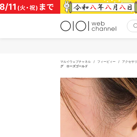
コ
ン
テ
ン
ツ
へ
ス
キ
ッ
プ
マルイウェブチャネル
/
フィービィー
/
アクセサ
グ ローズゴールド