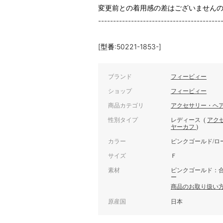
変更前との着用感の差はございません
-----------------------------------------
[型番:50221-1853-]
ブランド
フィービィー
ショップ
フィービィー
商品カテゴリ
アクセサリー・ヘ
性別タイプ
レディース
(
アク
ヤーカフ
)
カラー
ピンクゴールド/ロ
サイズ
Ｆ
素材
ピンクゴールド：
ー
商品のお取り扱い
原産国
日本