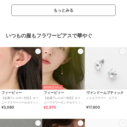
もっとみる
いつもの服もフラワーピアスで華やぐ
期間限定SALE
フィービィー
フィービィー
ヴァンドームブティック
【金属アレルギー対応】タイ
【金属アレルギー対応】タイ
シェルフラワー ピアス
ニーフラワーパールセラミッ
ニーフラワーロングセラミッ
¥3,080
¥2,970
¥17,600
クポストピアス お花モチー
クポストピアス チェーン/小
フ/小粒パール
粒パール/揺れる