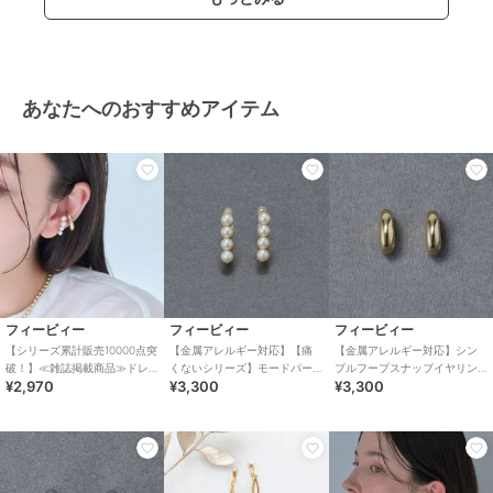
あなたへのおすすめアイテム
フィービィー
フィービィー
フィービィー
【シリーズ累計販売10000点突
【金属アレルギー対応】【痛
【金属アレルギー対応】シン
破！】≪雑誌掲載商品≫ドレ
くないシリーズ】モードパー
プルフープスナップイヤリン
¥2,970
¥3,300
¥3,300
ッシングパールイヤーカフ
ルライトフィットイヤリング
グ ゴールド
ゴールド