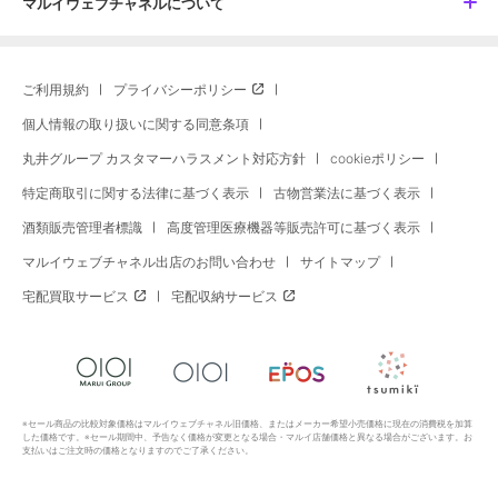
マルイウェブチャネルについて
ご利用規約
プライバシーポリシー
個人情報の取り扱いに関する同意条項
丸井グループ カスタマーハラスメント対応方針
cookieポリシー
特定商取引に関する法律に基づく表示
古物営業法に基づく表示
酒類販売管理者標識
高度管理医療機器等販売許可に基づく表示
マルイウェブチャネル出店のお問い合わせ
サイトマップ
宅配買取サービス
宅配収納サービス
※セール商品の比較対象価格はマルイウェブチャネル旧価格、またはメーカー希望小売価格に現在の消費税を加算
した価格です。※セール期間中、予告なく価格が変更となる場合・マルイ店舗価格と異なる場合がございます。お
支払いはご注文時の価格となりますのでご了承ください。