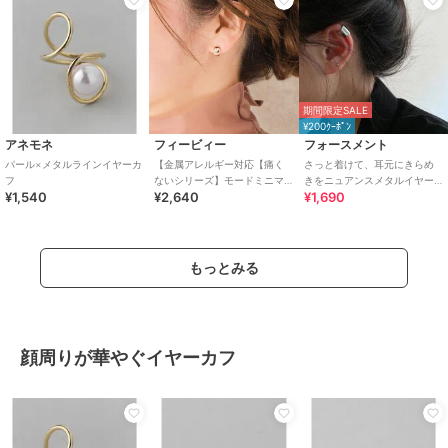
期間限定SALE
¥200ｸｰﾎﾟﾝ
アネモネ
フィービィー
フォースメント
パール×メタルラインイヤーカ
【金属アレルギー対応【痛く
さっと着けて、耳元にきらめ
フ
ないシリーズ】モードミニマ
きをニュアンスメタルイヤー
¥1,540
¥2,640
¥1,690
ルフープライトフィットイヤ
カフ
リング ローズゴールド
もっとみる
顔周りが華やぐイヤーカフ