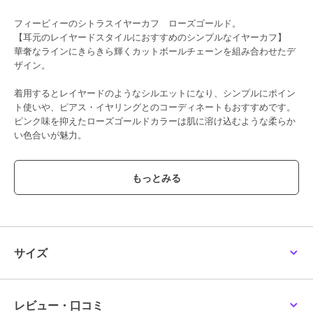
フィービィーのシトラスイヤーカフ ローズゴールド。
【耳元のレイヤードスタイルにおすすめのシンプルなイヤーカフ】
華奢なラインにきらきら輝くカットボールチェーンを組み合わせたデ
ザイン。
着用するとレイヤードのようなシルエットになり、シンプルにポイン
ト使いや、ピアス・イヤリングとのコーディネートもおすすめです。
ピンク味を抑えたローズゴールドカラーは肌に溶け込むような柔らか
い色合いが魅力。
※こちらの商品にはジュエリーＢＯＸは付属しません。
◆◆◆Ｐｈｏｅｂｅ／フィービィー◆◆◆
欲しいものが必ず見つかる。
アクセサリー＆ライトジュエリーブランド
「Ｐｈｏｅｂｅ／フィービィー」
[型番:50221-1855-]
サイズ
ブランド
フィービィー
レビュー・口コミ