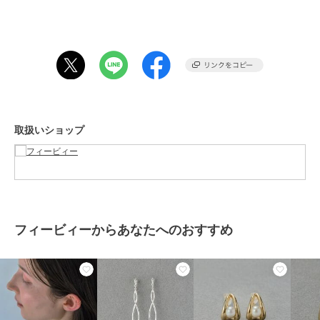
ショップ
フィービィー
商品カテゴリ
アクセサリー・ヘアアクセサリー
／
イヤリング・イヤーカフ
性別タイプ
レディース
アクセサリー・ヘアアクセサリー
／
イヤリング・イヤーカフ
カラー
ピンクゴールド/ローズゴールド
取扱いショップ
サイズ
Ｆ
素材
ピンクゴールド：真鍮ローズゴー
ルドコーティング
商品のお取り扱い方法
原産国
日本
フィービィーからあなたへのおすすめ