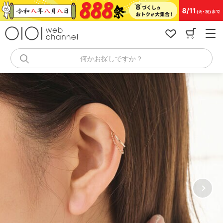
コ
ン
テ
ン
ツ
へ
何かお探しですか？
ス
キ
ッ
プ