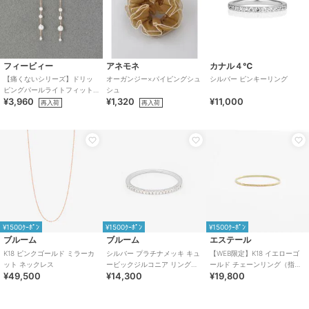
フィービィー
アネモネ
カナル４℃
【痛くないシリーズ】ドリッ
オーガンジー×パイピングシュ
シルバー ピンキーリング
ピングパールライトフィット
シュ
¥3,960
¥1,320
¥11,000
イヤリング シャンパンゴー
再入荷
再入荷
ルド
¥1500ｸｰﾎﾟﾝ
¥1500ｸｰﾎﾟﾝ
¥1500ｸｰﾎﾟﾝ
ブルーム
ブルーム
エステール
K18 ピンクゴールド ミラーカ
シルバー プラチナメッキ キュ
【WEB限定】K18 イエローゴ
ット ネックレス
ービックジルコニア リング
ールド チェーンリング（指
¥49,500
¥14,300
¥19,800
（指輪）※ピンキーサイズあり
輪）※ピンキーサイズあり