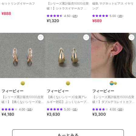
セットリングイヤーカフ
【シリーズ累計販売10000点突
磁気 マグネットピアス イヤリ
破！】シトラスイヤーカフ シ
ング
¥888
ルバー
4.50
5.00
（
2件
）
（
1件
）
¥1,320
¥689
フィービィー
フィービィー
フィービィー
【シリーズ累計販売10000点突
【痛くないシリーズ/金属アレ
【シリーズ累計販売15000点突
破！】【痛くないシリーズ金
ルギー対応】ぷっくりループ
破！】ダブルデコレイトカフ
属アレルギー対応】ループフ
フィットイヤリング ゴール
イヤリング ゴールド
4.00
5.00
4.00
（
5件
）
（
1件
）
（
5件
）
ィットイヤリング
ド
¥4,180
¥3,630
¥3,300
もっとみる