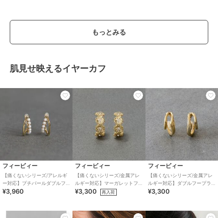
もっとみる
肌見せ映えるイヤーカフ
フィービィー
フィービィー
フィービィー
【痛くないシリーズ/アレルギ
【痛くないシリーズ/金属アレ
【痛くないシリーズ/金属アレ
ー対応】プチパールダブルフ
ルギー対応】マーガレットフ
ルギー対応】ダブルフープラ
¥3,960
¥3,300
¥3,300
ープライトフィットイヤリン
ラワーフープライトフィット
イトフィットイヤリング ゴー
再入荷
グ ゴールド
イヤリング ゴールド
ルド