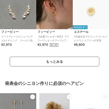
¥1500ｸｰﾎﾟﾝ
フィービィー
フィービィー
エステール
リーフグレースビジューピア
【金属アレルギー対応】フラ
8月誕生花 K10 ピンクゴールド
ス&イヤリング ゴールド/花モ
ワーワンタッチフープピア
ヒマワリ ピアス ※片耳用
¥2,970
¥2,970
¥8,800
チーフ
ス ゴールド/サージカルステ
再入荷
ンレス
もっとみる
発表会のシニヨン作りに必須のヘアピン