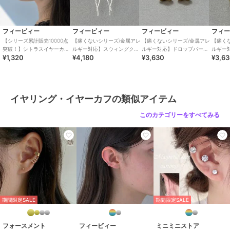
フィービィー
フィービィー
フィービィー
フィ
【シリーズ累計販売10000点
【痛くないシリーズ/金属アレ
【痛くないシリーズ/金属アレ
【痛く
突破！】シトラスイヤーカ
ルギー対応】スウィングクリ
ルギー対応】ドロップパール
ルギー
¥1,320
¥4,180
¥3,630
¥3,6
フ ゴールド
スタルループフィットイヤリ
ライトフィットイヤリング
フィッ
ング シルバー
ゴールド
ド
イヤリング・イヤーカフの類似アイテム
このカテゴリーをすべてみる
期間限定SALE
期間限定SALE
フォースメント
フィービィー
ミニミニストア