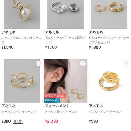
アネモネ
アネモネ
アネモネ
パール×メタルラインイヤーカ
連なりパールイヤーカフ[2個セ
ビジュー×ダブルラインイヤー
フ
ット]
カフ[2個セット]
¥1,540
¥1,760
¥1,980
期間限定SALE
¥200ｸｰﾎﾟﾝ
アネモネ
フォースメント
アネモネ
オーバルラインイヤーカフ
きらりと輝くイヤーカフ
ダブルラインイヤーカフ
¥880
¥2,090
¥990
再入荷