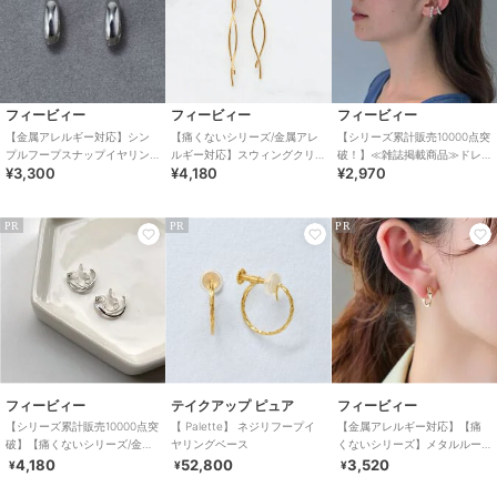
フィービィー
フィービィー
フィービィー
【金属アレルギー対応】シン
【痛くないシリーズ/金属アレ
【シリーズ累計販売10000点突
プルフープスナップイヤリン
ルギー対応】スウィングクリ
破！】≪雑誌掲載商品≫ドレ
¥3,300
¥4,180
¥2,970
グ シルバー
スタルループフィットイヤリ
ッシングパールイヤーカフ
ング ゴールド
シルバー
PR
PR
PR
フィービィー
テイクアップ ピュア
フィービィー
【シリーズ累計販売10000点突
【 Palette】 ネジリフープイ
【金属アレルギー対応】【痛
破】【痛くないシリーズ/金属
ヤリングベース
くないシリーズ】メタルルー
アレルギー対応】ループフィ
プフィットイヤリング ゴー
4,180
52,800
3,520
¥
¥
¥
ットイヤリング
ルド