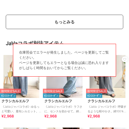
もっとみる
JaVaコラボ別注アイテム
在庫照会でエラーが発生しました。ページを更新してご覧
ください。
ページを更新してもエラーとなる場合は誠に恐れ入ります
がしばらく時間をおいてからご覧ください。
期間限定SALE
期間限定SALE
期間限定SALE
¥200ｸｰﾎﾟﾝ
¥200ｸｰﾎﾟﾝ
¥200ｸｰﾎﾟﾝ
クラシカルエルフ
クラシカルエルフ
クラシカルエルフ
《JaVaジャバコラボ》ゆるっ
《JaVaジャバコラボ》ラフさ
《JaVa ジャバコラボ》呼吸す
と可愛い、最旬シルエット。
に、センスを効かせて。綿
るような軽やかさ。綿100％シ
¥2,968
¥2,968
¥2,968
バレルレッグワイドカーブデ
100% カーブペインターデニム
ワ加工デニム2タックイージー
ニムパンツ
パンツ
パンツ