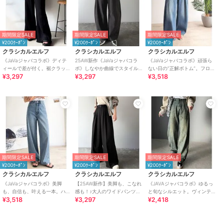
期間限定SALE
期間限定SALE
期間限定SALE
¥200ｸｰﾎﾟﾝ
¥200ｸｰﾎﾟﾝ
¥200ｸｰﾎﾟﾝ
クラシカルエルフ
クラシカルエルフ
クラシカルエルフ
《JaVaジャバコラボ》ディテ
25AW新作《JaVaジャバコラ
《JaVaジャバコラボ》頑張ら
ィールで差が付く。裾クラッ
ボ》しなやか曲線でスタイル
ない日の“正解ボトム”。フロン
¥3,297
¥3,297
¥3,518
シュ裏毛美脚フレアパンツ
盛れ。美脚見せカーブパンツ
トタックハイウエストコクー
（ワイド）
ンデニムパンツ
期間限定SALE
期間限定SALE
期間限定SALE
¥200ｸｰﾎﾟﾝ
¥200ｸｰﾎﾟﾝ
¥200ｸｰﾎﾟﾝ
クラシカルエルフ
クラシカルエルフ
クラシカルエルフ
《JaVaジャバコラボ》美脚
【25AW新作】美脚も、こなれ
《JAVAジャバコラボ》ゆるっ
も、自信も、叶える一本。ハ
感も！♪大人のワイドパンツ。
と旬なシルエット。ヴィンテ
¥3,518
¥3,297
¥2,418
イウエストセミワイドデニム
ベルテッドワイドイージース
ージ加工ハイウエストベイカ
ラックスパンツ
ーデニム