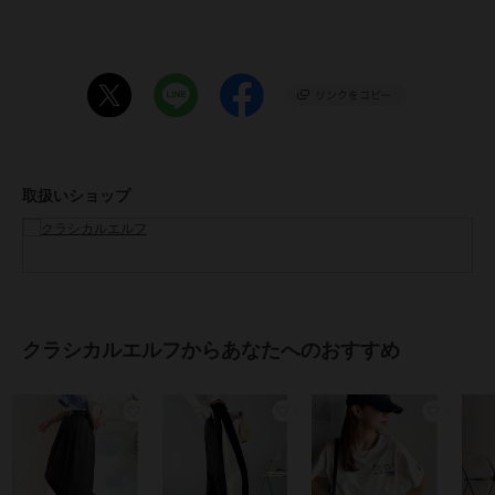
エット。
ゆるっとしたラインとワークパンツの仕様が
90年代ストリートを彷彿させつつ
今風にコーデをランクアップさせてくれるアイテム。
■fabric
ハリのあるコットン生地。
カジュアルなデザインながらしっかりとした生地感で高級感も。
……………………
取扱いショップ
透け感：なし
厚さ：厚手
伸縮性：なし
裏地：なし
ポケット：あり
洗濯方法：手洗い可
……………………
クラシカルエルフからあなたへのおすすめ
※デニムのウォッシュ加工の出方は一点ずつ異なります。予めご了承
ください。
※ネットに入れてのお洗濯をお勧めいたします。
※詳しいお手入れ方法は商品タグをご参照ください。
■coordinate