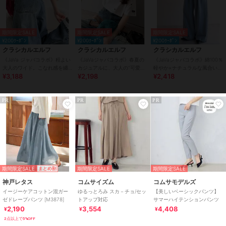
期間限定SALE
期間限定SALE
期間限定SALE
¥200ｸｰﾎﾟﾝ
¥200ｸｰﾎﾟﾝ
¥200ｸｰﾎﾟﾝ
クラシカルエルフ
クラシカルエルフ
クラシカルエルフ
《JaVa ジャバコラボ》程よい
《JaVaジャバコラボ》春夏の
《JaVaジャバコラボ》綿100％
大人のワイド。こなれ感を纏
カジュアルに、大人の“可愛
軽やか×ナチュラルな風合い。
¥3,188
¥2,198
¥2,418
う ダブルバックポケットワイ
い”をプラス。ミニハート刺繍
ライトオンスデニムイージー
ドデニム
Tシャツ（半袖）
バギーパンツ
PR
PR
PR
期間限定SALE
期間限定SALE
期間限定SALE
まとめ割
神戸レタス
コムサイズム
コムサモデルズ
イージーケアコットン混ガー
ゆるっとろみ スカ－チョ/セッ
【美しいベーシックパンツ】
ゼドレープパンツ [M3878]
トアップ対応
サマーハイテンションパンツ
2,190
3,554
4,408
¥
¥
¥
2点以上で5%OFF