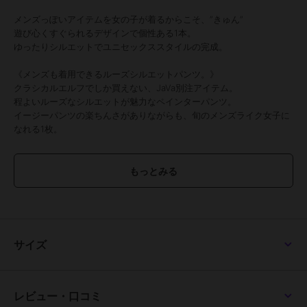
メンズっぽいアイテムを女の子が着るからこそ、”きゅん”
遊び心くすぐられるデザインで個性ある1本。
ゆったりシルエットでユニセックススタイルの完成。
《メンズも着用できるルーズシルエットパンツ。》
クラシカルエルフでしか買えない、JaVa別注アイテム。
程よいルーズなシルエットが魅力なペインターパンツ。
イージーパンツの楽ちんさがありながらも、旬のメンズライク女子に
なれる1枚。
■point
・やんちゃなデザイン
・JaVaコラボアイテム
・メンズライクなシルエット
・男女兼用可能
■detail
サイズ
ゆるっと、メンズライクなペインターパンツ。
ペインターパンツとは、その名の通り
ペンキ職人がよく使っていた作業用のパンツで
ハンマーループや大きなワークポケット等がついているのが特徴。
レビュー・口コミ
ヒップから太ももまではゆとりのあるサイズ感でストンと落ちるシル