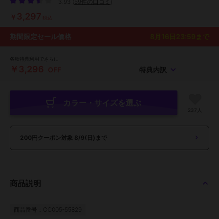
3.93
(
59件の口コミ
)
3,297
￥
税込
期間限定セール価格
8月16日23:59
まで
各種特典利用でさらに
￥3,296
OFF
特典内訳
カラー・サイズを選ぶ
237人
200円クーポン対象
8/9(日)まで
商品説明
商品番号：CC005-55829