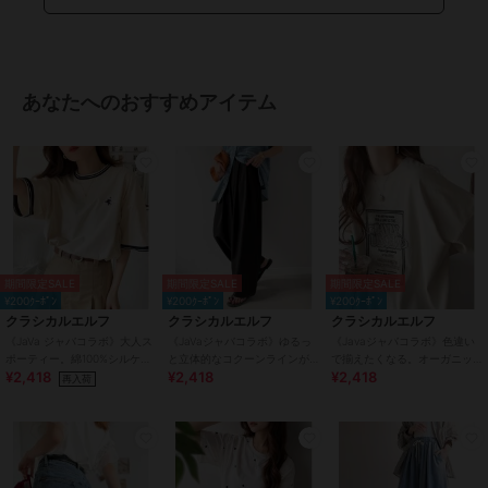
商品のお取り扱い方法
特徴
パンツ
綿・コットン素材
/
綿100％
/
ジ
あなたへのおすすめアイテム
ーンズ・デニム素材
/
レーヨン素
材
/
無地
/
ロゴ
/
洗える
/
ルー
ズストレート
/
ワイド・バギー
/
ストレートパンツ
/
ミッドライズ
/
アウトドア
/
その他・スポーツ
全般
/
カジュアル
その他パンツ
綿・コットン素材
/
綿100％
/
ジ
期間限定SALE
期間限定SALE
期間限定SALE
¥200ｸｰﾎﾟﾝ
ーンズ・デニム素材
¥200ｸｰﾎﾟﾝ
/
レーヨン素
¥200ｸｰﾎﾟﾝ
クラシカルエルフ
クラシカルエルフ
クラシカルエルフ
材
/
無地
/
ロゴ
/
洗える
/
ルー
《JaVa ジャバコラボ》大人ス
《JaVaジャバコラボ》ゆるっ
《Javaジャバコラボ》色違い
ズストレート
/
ワイド・バギー
/
ポーティー。綿100%シルケッ
と立体的なコクーンラインが
で揃えたくなる。オーガニッ
ストレートパンツ
/
ミッドライズ
¥2,418
¥2,418
¥2,418
ト 配色刺繍Tシャツ
魅力！ツータックイージー軽
クコットン混前後2wayステッ
再入荷
/
アウトドア
/
その他・スポーツ
やかパンツ
チ刺繍Tシャツ
全般
/
カジュアル
原産国
中国