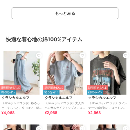
もっとみる
快適な着心地の綿100%アイテム
期間限定SALE
期間限定SALE
期間限定SALE
¥200ｸｰﾎﾟﾝ
¥200ｸｰﾎﾟﾝ
¥200ｸｰﾎﾟﾝ
クラシカルエルフ
クラシカルエルフ
クラシカルエルフ
《JaVaジャバコラボ》ゆるっ
《JaVa ジャバコラボ》大人の
《JAVAジャバコラボ》ヴィン
と、すらっと、今っぽい。綿
ハンサムライクトップス。コ
テージ感が魅力。コットン
¥4,068
¥2,968
¥2,968
100% ビッグポケットデニムイ
ットン100%サイドファスナー
100%グラフィックプリントピ
ージーパンツ
デニム
グメントビッグT