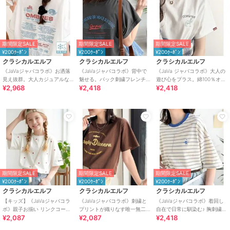
期間限定SALE
期間限定SALE
期間限定SALE
¥200ｸｰﾎﾟﾝ
¥200ｸｰﾎﾟﾝ
¥200ｸｰﾎﾟﾝ
クラシカルエルフ
クラシカルエルフ
クラシカルエルフ
《JaVaジャバコラボ》お洒落
《JaVaジャバコラボ》背中で
《JaVa ジャバコラボ》大人の
見え抜群。大人カジュアルな
魅せる。バック刺繍フレンチ
遊び心をプラス。綿100％オオ
¥2,968
¥2,418
¥2,418
ゆったり半袖T。バック刺繍ビ
スリーブTシャツ（半袖）
カミ刺繍Tシャツ（半袖）
ッグTEE
期間限定SALE
期間限定SALE
期間限定SALE
¥200ｸｰﾎﾟﾝ
¥200ｸｰﾎﾟﾝ
¥200ｸｰﾎﾟﾝ
クラシカルエルフ
クラシカルエルフ
クラシカルエルフ
【キッズ】《JaVaジャバコラ
《JaVaジャバコラボ》刺繍と
《JaVaジャバコラボ》着回し
ボ》親子お揃い リンクコーデ
プリントが織りなす唯一無二
自在で日常に馴染む♪ 胸刺繍マ
¥2,087
¥2,087
¥2,418
できちゃう！ミニハート刺繍T
のデザイン。綿100％おさかな
ルチボーダーアソートTシャツ
シャツ（半袖）
刺繍Tシャツ