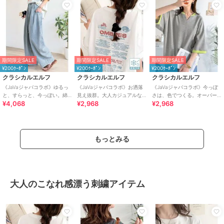
期間限定SALE
期間限定SALE
期間限定SALE
¥200ｸｰﾎﾟﾝ
¥200ｸｰﾎﾟﾝ
¥200ｸｰﾎﾟﾝ
クラシカルエルフ
クラシカルエルフ
クラシカルエルフ
《JaVaジャバコラボ》ゆるっ
《JaVaジャバコラボ》お洒落
《JaVaジャバコラボ》今っぽ
と、すらっと、今っぽい。綿
見え抜群。大人カジュアルな
さは、色でつくる。オーバー
¥4,068
¥2,968
¥2,968
100% ビッグポケットデニムイ
ゆったり半袖T。バック刺繍ビ
サイズ配色リブワッフルプル
ージーパンツ
ッグTEE
オーバー（半袖）
もっとみる
大人のこなれ感漂う刺繍アイテム