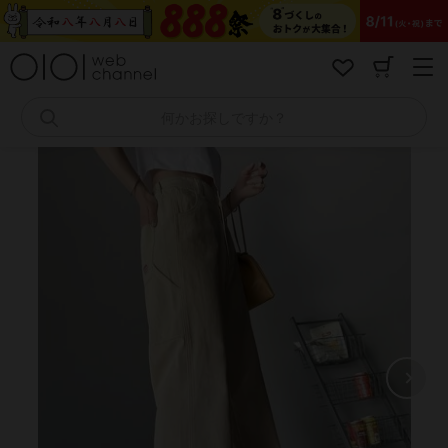
コ
ン
テ
ン
ツ
へ
何かお探しですか？
ス
キ
ッ
プ