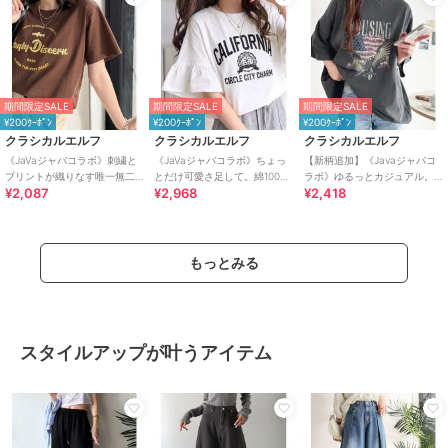
期間限定SALE
期間限定SALE
期間限定SALE
¥200ｸｰﾎﾟﾝ
¥200ｸｰﾎﾟﾝ
¥200ｸｰﾎﾟﾝ
クラシカルエルフ
クラシカルエルフ
クラシカルエルフ
《JaVaジャバコラボ》刺繍と
《JaVaジャバコラボ》ちょっ
【新柄追加】《Javaジャバコ
プリントが織りなす唯一無二
とだけ可愛さ足して。綿100％
ラボ》ゆるっとカジュアル。
¥2,087
¥2,968
¥2,418
のデザイン。綿100％おさかな
袖フリル配色カレッジロゴ刺
綿100%ピグメント加工グラフ
刺繍Tシャツ
繍Tシャツ
ィックTシャツ
もっとみる
スタイルアップが叶うアイテム