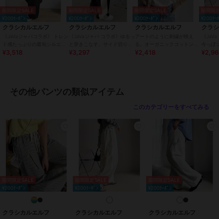
シンプルなTシャツやニット・スウェットに合わせてもサマになり、
期間限定SALE
期間限定SALE
期間限定SALE
期間限定
メンズライクにゆるっとずるっと着こなすのが今っぽい。
¥200ｸｰﾎﾟﾝ
¥200ｸｰﾎﾟﾝ
¥200ｸｰﾎﾟﾝ
¥200ｸｰ
ほんの少し、レディアイテムを投入するとワンランク上のコーデに！
クラシカルエルフ
クラシカルエルフ
クラシカルエルフ
クラ
ユニセックス(男女兼用)タイプだから、お揃いコーデもできちゃう。
《JaVaジャバコラボ》 トレン
《JaVaジャバ コラボ》ゆるっ
アートのように刺繍が映え
《JaV
今年はセットアップコーデがマスト。
ド感たっぷりの最旬シルエッ
と穿きこなす。サイド切り替
る。オーガニックコットン
今っぽ
¥3,518
¥3,297
¥2,418
¥2,9
ト。タックバレルレッグパン
え裏使いスウェットパンツ
100%らくがき風刺繍 無地＆
イク裾
一気にトレンド感アップ間違いなしのアイテム。
ツ
ボーダー柄半袖Tシャツ
ンツ
同シリーズのブルゾン（ce0420049）と合わせたセットアップコー
デもおすすめ。
また、形が綺麗なので流行のタックインスタイルがきまりやすいで
その他パンツの類似アイテム
す。
このカテゴリーをすべてみる
【Java Brand Story】
～Enjoy the moment～
Java/ジャバはインドネシアのジャワ島を訪れた一人の青年がジャワ
島の海の美しさに
インスパイアされ誕生したカジュアルウェアブランドです。
スポーツ、アドベンチャー、アウトドア、フェス、タウンユースなど
あらゆるシーンを想定し、快適さにこだわった機能性と
期間限定SALE
期間限定SALE
期間限定SALE
高いファッション性が特徴。年齢や性別を超えたユニバーサルデザイ
¥200ｸｰﾎﾟﾝ
¥200ｸｰﾎﾟﾝ
¥200ｸｰﾎﾟﾝ
ンも魅力のひとつです。
手つかずの大自然や海を愛し、人生のアドベンチャーを楽しむすべて
の人に。
クラシカルエルフ
クラシカルエルフ
クラシカルエルフ