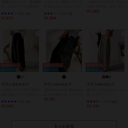
”究極のリラックス” 風が抜け
《JaVa ジャバ別注》ワイドな
《JaVaジャバコラボ》【ベル
る、ストレスフリーな穿き心
今っぽシルエット☆メンズラ
トループ付き】シルキータッ
¥2,968
地。サッカー素材タックワイ
イク裾ドロストペインターパ
チ ポンチ素材 ペインタースウ
ご覧のモニター環境により、画像の色味と多少異なる場合がございま
4.00
3.00
（
1件
）
（
1件
）
ドカーブパンツ
ンツ
ェットパンツ
¥1,870
¥2,968
す。
期間限定セール開催中
ブランド
クラシカルエルフ
ショップ
クラシカルエルフ
商品カテゴリ
パンツ
／
その他パンツ
期間限定SALE
期間限定SALE
期間限定SALE
¥200ｸｰﾎﾟﾝ
¥200ｸｰﾎﾟﾝ
¥200ｸｰﾎﾟﾝ
性別タイプ
レディース
パンツ
／
その他パンツ
クラシカルエルフ
クラシカルエルフ
クラシカルエルフ
カラー
キナリ、ライトブルー、ワンウォ
《JaVa ジャバコラボ》大人の
【Classical Evon】風をまとう
綿100％！大人上品なイージー
ッシュ、ベージュ、デニムブラッ
余白をまとうワイドスウェッ
ような、軽やかさ。シアーワ
カットフレアパンツ
ク、カーキ、【チノ】ブラック、
¥5,167
ト。ヘビーウェイトスウェッ
ッシャー小花柄刺繍イージー
5.00
3.66
（
1件
）
（
50件
）
トワイドパンツ
パンツ
オーバーダイ
¥3,297
¥2,418
サイズ
S,M,L,XL
素材
ツイル：綿100％ デニム：綿8
もっとみる
7％、レーヨン13％