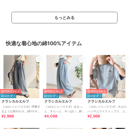
刺繍Tシャツ
パンツ
もっとみる
快適な着心地の綿100%アイテム
期間限定SALE
期間限定SALE
期間限定SALE
¥200ｸｰﾎﾟﾝ
¥200ｸｰﾎﾟﾝ
¥200ｸｰﾎﾟﾝ
クラシカルエルフ
クラシカルエルフ
クラシカルエルフ
《JaVa ジャバコラボ》呼吸す
《JaVaジャバコラボ》ゆるっ
《JaVa ジャバコラボ》大人の
るような軽やかさ。綿100％シ
と、すらっと、今っぽい。綿
ハンサムライクトップス。コ
¥2,968
¥4,068
¥2,968
ワ加工デニム2タックイージー
100% ビッグポケットデニムイ
ットン100%サイドファスナー
パンツ
ージーパンツ
デニム