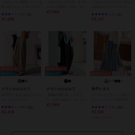
《JaVa ジャバ別注》ワイドな
《JaVaジャバコラボ》【ベル
《JaVa ジャバコラボ》大人の
今っぽシルエット☆メンズラ
トループ付き】シルキータッ
余白をまとうワイドスウェッ
¥2,968
イク裾ドロストペインターパ
チ ポンチ素材 ペインタースウ
ト。ヘビーウェイトスウェッ
ご覧のモニター環境により、画像の色味と多少異なる場合がございま
3.00
5.00
（
1件
）
（
1件
）
ンツ
ェットパンツ
トワイドパンツ
¥2,968
¥3,297
す。
期間限定セール開催中
ブランド
クラシカルエルフ
ショップ
クラシカルエルフ
商品カテゴリ
パンツ
／
その他パンツ
期間限定SALE
期間限定SALE
期間限定SALE
まとめ割
¥200ｸｰﾎﾟﾝ
¥200ｸｰﾎﾟﾝ
性別タイプ
レディース
パンツ
／
その他パンツ
クラシカルエルフ
クラシカルエルフ
神戸レタス
カラー
ベージュ、ライトブルー、ワンウ
綿100％！大人上品なイージー
【接触冷感】涼しくラクし
イージーケアコットン混ガー
ォッシュ、デニムブラック、カー
カットフレアパンツ
て、きれいが続く。タック入
ゼドレープパンツ [M3878]
キ、キナリ、【チノ】ブラック、
¥2,968
り総柄ワイドイージーパンツ
3.66
4.42
（
50件
）
（
38件
）
（ウエストゴム）
オーバーダイ
¥2,418
¥2,190
2点以上で5%OFF
サイズ
S,M,L,XL
素材
ツイル：綿100％ デニム：綿8
7％、レーヨン13％