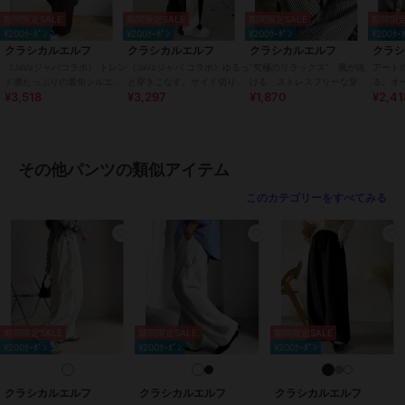
シンプルなTシャツやニット・スウェットに合わせてもサマになり、
期間限定SALE
期間限定SALE
期間限定SALE
期間限定
メンズライクにゆるっとずるっと着こなすのが今っぽい。
¥200ｸｰﾎﾟﾝ
¥200ｸｰﾎﾟﾝ
¥200ｸｰﾎﾟﾝ
¥200ｸｰ
ほんの少し、レディアイテムを投入するとワンランク上のコーデに！
クラシカルエルフ
クラシカルエルフ
クラシカルエルフ
クラ
ユニセックス(男女兼用)タイプだから、お揃いコーデもできちゃう。
《JaVaジャバコラボ》 トレン
《JaVaジャバ コラボ》ゆるっ
”究極のリラックス” 風が抜
アート
今年はセットアップコーデがマスト。
ド感たっぷりの最旬シルエッ
と穿きこなす。サイド切り替
ける、ストレスフリーな穿き
る。オ
¥3,518
¥3,297
¥1,870
¥2,41
ト。タックバレルレッグパン
え裏使いスウェットパンツ
心地。サッカー素材タックワ
100%
一気にトレンド感アップ間違いなしのアイテム。
ツ
イドカーブパンツ
ボーダ
同シリーズのブルゾン（ce0420049）と合わせたセットアップコー
デもおすすめ。
また、形が綺麗なので流行のタックインスタイルがきまりやすいで
その他パンツの類似アイテム
す。
このカテゴリーをすべてみる
【Java Brand Story】
～Enjoy the moment～
Java/ジャバはインドネシアのジャワ島を訪れた一人の青年がジャワ
島の海の美しさに
インスパイアされ誕生したカジュアルウェアブランドです。
スポーツ、アドベンチャー、アウトドア、フェス、タウンユースなど
あらゆるシーンを想定し、快適さにこだわった機能性と
期間限定SALE
期間限定SALE
期間限定SALE
高いファッション性が特徴。年齢や性別を超えたユニバーサルデザイ
¥200ｸｰﾎﾟﾝ
¥200ｸｰﾎﾟﾝ
¥200ｸｰﾎﾟﾝ
ンも魅力のひとつです。
手つかずの大自然や海を愛し、人生のアドベンチャーを楽しむすべて
の人に。
クラシカルエルフ
クラシカルエルフ
クラシカルエルフ