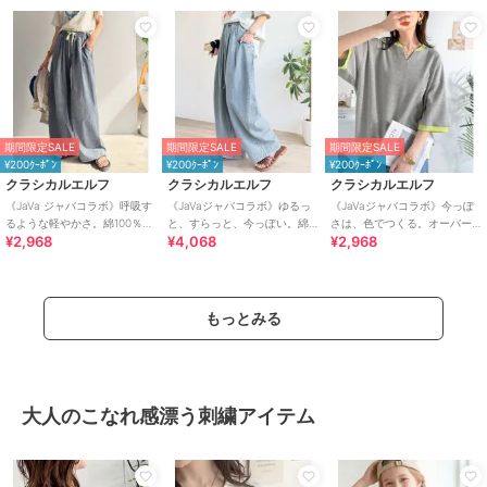
期間限定SALE
期間限定SALE
期間限定SALE
¥200ｸｰﾎﾟﾝ
¥200ｸｰﾎﾟﾝ
¥200ｸｰﾎﾟﾝ
クラシカルエルフ
クラシカルエルフ
クラシカルエルフ
《JaVa ジャバコラボ》呼吸す
《JaVaジャバコラボ》ゆるっ
《JaVaジャバコラボ》今っぽ
るような軽やかさ。綿100％シ
と、すらっと、今っぽい。綿
さは、色でつくる。オーバー
¥2,968
¥4,068
¥2,968
ワ加工デニム2タックイージー
100% ビッグポケットデニムイ
サイズ配色リブワッフルプル
パンツ
ージーパンツ
オーバー（半袖）
もっとみる
大人のこなれ感漂う刺繍アイテム