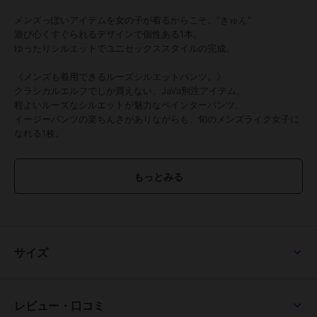
メンズっぽいアイテムを女の子が着るからこそ、”きゅん”
遊び心くすぐられるデザインで個性ある1本。
ゆったりシルエットでユニセックススタイルの完成。
《メンズも着用できるルーズシルエットパンツ。》
クラシカルエルフでしか買えない、JaVa別注アイテム。
程よいルーズなシルエットが魅力なペインターパンツ。
イージーパンツの楽ちんさがありながらも、旬のメンズライク女子に
なれる1枚。
■point
・やんちゃなデザイン
・JaVaコラボアイテム
・メンズライクなシルエット
・男女兼用可能
■detail
サイズ
ゆるっと、メンズライクなペインターパンツ。
ペインターパンツとは、その名の通り
ペンキ職人がよく使っていた作業用のパンツで
ハンマーループや大きなワークポケット等がついているのが特徴。
レビュー・口コミ
ヒップから太ももまではゆとりのあるサイズ感でストンと落ちるシル