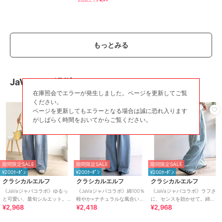
2点以上で5%OFF
もっとみる
JaVaコラボ別注アイテム
在庫照会でエラーが発生しました。ページを更新してご覧
ください。
ページを更新してもエラーとなる場合は誠に恐れ入ります
がしばらく時間をおいてからご覧ください。
期間限定SALE
期間限定SALE
期間限定SALE
¥200ｸｰﾎﾟﾝ
¥200ｸｰﾎﾟﾝ
¥200ｸｰﾎﾟﾝ
クラシカルエルフ
クラシカルエルフ
クラシカルエルフ
《JaVaジャバコラボ》ゆるっ
《JaVaジャバコラボ》綿100％
《JaVaジャバコラボ》ラフさ
と可愛い、最旬シルエット。
軽やか×ナチュラルな風合い。
に、センスを効かせて。綿
¥2,968
¥2,418
¥2,968
バレルレッグワイドカーブデ
ライトオンスデニムイージー
100% カーブペインターデニム
ニムパンツ
バギーパンツ
パンツ