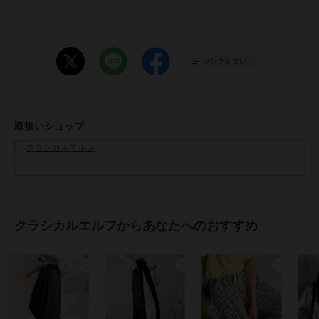
エット。
ゆるっとしたラインとワークパンツの仕様が
90年代ストリートを彷彿させつつ
今風にコーデをランクアップさせてくれるアイテム。
■fabric
ハリのあるコットン生地。
カジュアルなデザインながらしっかりとした生地感で高級感も。
……………………
取扱いショップ
透け感：なし
厚さ：厚手
伸縮性：なし
裏地：なし
ポケット：あり
洗濯方法：手洗い可
……………………
クラシカルエルフからあなたへのおすすめ
※デニムのウォッシュ加工の出方は一点ずつ異なります。予めご了承
ください。
※ネットに入れてのお洗濯をお勧めいたします。
※詳しいお手入れ方法は商品タグをご参照ください。
■coordinate