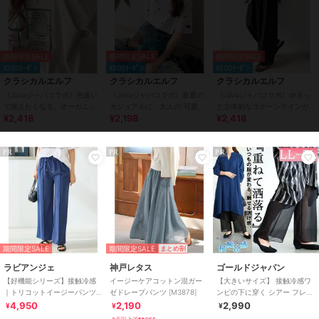
期間限定SALE
期間限定SALE
期間限定SALE
¥200ｸｰﾎﾟﾝ
¥200ｸｰﾎﾟﾝ
¥200ｸｰﾎﾟﾝ
クラシカルエルフ
クラシカルエルフ
クラシカルエルフ
《Javaジャバコラボ》色違い
《JaVaジャバコラボ》春夏の
《JaVaジャバコラボ》ゆるっ
で揃えたくなる。オーガニッ
カジュアルに、大人の“可愛
と立体的なコクーンラインが
¥2,418
¥2,198
¥2,418
クコットン混前後2wayステッ
い”をプラス。ミニハート刺繍
魅力！ツータックイージー軽
チ刺繍Tシャツ
Tシャツ（半袖）
やかパンツ
PR
PR
PR
期間限定SALE
期間限定SALE
まとめ割
ラビアンジェ
神戸レタス
ゴールドジャパン
【好機能シリーズ】接触冷感
イージーケアコットン混ガー
【大きいサイズ】 接触冷感ワ
｜トリコットイージーパンツ
ゼドレープパンツ [M3878]
ンピの下に穿く シアー フレア
｜楽なのに美脚/ストレッチ/セ
パンツ 大きいサイズ レディー
4,950
2,190
2,990
¥
¥
¥
ットアップ対応
ス パンツ