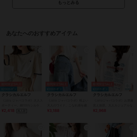
もっとみる
商品のお取り扱い方法
特徴
パンツ
綿・コットン素材
/
綿100％
/
ジ
ーンズ・デニム素材
/
レーヨン素
あなたへのおすすめアイテム
材
/
無地
/
ロゴ
/
洗える
/
ルー
ズストレート
/
ワイド・バギー
/
ストレートパンツ
/
ミッドライズ
/
アウトドア
/
その他・スポーツ
全般
/
カジュアル
その他パンツ
綿・コットン素材
/
綿100％
/
ジ
期間限定SALE
期間限定SALE
期間限定SALE
ーンズ・デニム素材
/
レーヨン素
¥200ｸｰﾎﾟﾝ
¥200ｸｰﾎﾟﾝ
¥200ｸｰﾎﾟﾝ
材
/
無地
/
ロゴ
/
洗える
/
ルー
クラシカルエルフ
クラシカルエルフ
クラシカルエルフ
ズストレート
/
ワイド・バギー
/
《JaVa ジャバコラボ》大人ス
《JaVa ジャバコラボ》程よい
《JaVaジャバコラボ》お洒落
ストレートパンツ
/
ミッドライズ
ポーティー。綿100%シルケッ
大人のワイド。こなれ感を纏
見え抜群。大人カジュアルな
/
アウトドア
/
その他・スポーツ
¥2,418
¥3,188
¥2,968
ト 配色刺繍Tシャツ
う ダブルバックポケットワイ
ゆったり半袖T。バック刺繍ビ
再入荷
全般
/
カジュアル
ドデニム
ッグTEE
原産国
中国