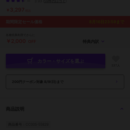
3.93
(
59件の口コミ
)
3,297
￥
税込
期間限定セール価格
8月16日23:59
まで
各種特典利用でさらに
￥2,000
OFF
特典内訳
カラー・サイズを選ぶ
237人
200円クーポン対象
8/9(日)まで
商品説明
商品番号：CC005-55829