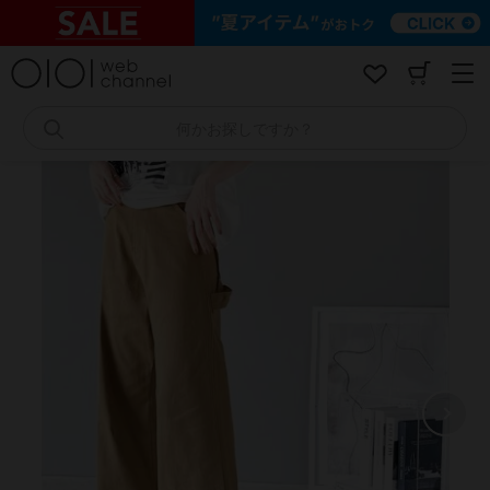
コ
ン
テ
ン
ツ
へ
何かお探しですか？
ス
キ
ッ
プ