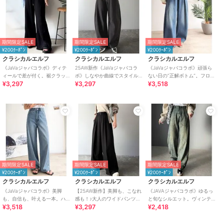
期間限定SALE
期間限定SALE
期間限定SALE
¥200ｸｰﾎﾟﾝ
¥200ｸｰﾎﾟﾝ
¥200ｸｰﾎﾟﾝ
クラシカルエルフ
クラシカルエルフ
クラシカルエルフ
《JaVaジャバコラボ》ディテ
25AW新作《JaVaジャバコラ
《JaVaジャバコラボ》頑張ら
ィールで差が付く。裾クラッ
ボ》しなやか曲線でスタイル
ない日の“正解ボトム”。フロン
¥3,297
¥3,297
¥3,518
シュ裏毛美脚フレアパンツ
盛れ。美脚見せカーブパンツ
トタックハイウエストコクー
（ワイド）
ンデニムパンツ
期間限定SALE
期間限定SALE
期間限定SALE
¥200ｸｰﾎﾟﾝ
¥200ｸｰﾎﾟﾝ
¥200ｸｰﾎﾟﾝ
クラシカルエルフ
クラシカルエルフ
クラシカルエルフ
《JaVaジャバコラボ》美脚
【25AW新作】美脚も、こなれ
《JAVAジャバコラボ》ゆるっ
も、自信も、叶える一本。ハ
感も！♪大人のワイドパンツ。
と旬なシルエット。ヴィンテ
¥3,518
¥3,297
¥2,418
イウエストセミワイドデニム
ベルテッドワイドイージース
ージ加工ハイウエストベイカ
ラックスパンツ
ーデニム