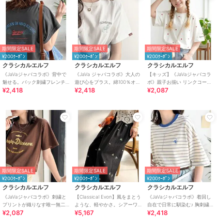
期間限定SALE
期間限定SALE
期間限定SALE
¥200ｸｰﾎﾟﾝ
¥200ｸｰﾎﾟﾝ
¥200ｸｰﾎﾟﾝ
クラシカルエルフ
クラシカルエルフ
クラシカルエルフ
《JaVaジャバコラボ》背中で
《JaVa ジャバコラボ》大人の
【キッズ】《JaVaジャバコラ
魅せる。バック刺繍フレンチ
遊び心をプラス。綿100％オオ
ボ》親子お揃い リンクコーデ
¥2,418
¥2,418
¥2,087
スリーブTシャツ（半袖）
カミ刺繍Tシャツ（半袖）
できちゃう！ミニハート刺繍T
シャツ（半袖）
期間限定SALE
期間限定SALE
期間限定SALE
¥200ｸｰﾎﾟﾝ
¥200ｸｰﾎﾟﾝ
¥200ｸｰﾎﾟﾝ
クラシカルエルフ
クラシカルエルフ
クラシカルエルフ
《JaVaジャバコラボ》刺繍と
【Classical Evon】風をまとう
《JaVaジャバコラボ》着回し
プリントが織りなす唯一無二
ような、軽やかさ。シアーワ
自在で日常に馴染む♪ 胸刺繍マ
¥2,087
¥5,167
¥2,418
のデザイン。綿100％おさかな
ッシャー小花柄刺繍イージー
ルチボーダーアソートTシャツ