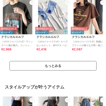
期間限定SALE
期間限定SALE
期間限定SALE
¥200ｸｰﾎﾟﾝ
¥200ｸｰﾎﾟﾝ
¥200ｸｰﾎﾟﾝ
クラシカルエルフ
クラシカルエルフ
クラシカルエルフ
《JAVAジャバコラボ》ヴィン
《JaVaジャバコラボ》ルーズ
《JaVaジャバコラボ》刺繍と
テージ感が魅力。コットン
なシルエット。綿100％ ヘビー
プリントが織りなす唯一無二
¥2,968
¥2,418
¥2,087
100%グラフィックプリントピ
ウェイト素材 スーパーワイドT
のデザイン。綿100％おさかな
グメントビッグT
シャツ
刺繍Tシャツ
もっとみる
スタイルアップが叶うアイテム