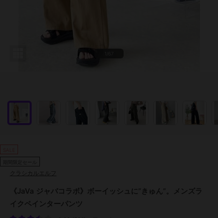
1/67
SALE
期間限定セール
クラシカルエルフ
《JaVa ジャバコラボ》ボーイッシュに”きゅん”。メンズラ
イクペインターパンツ