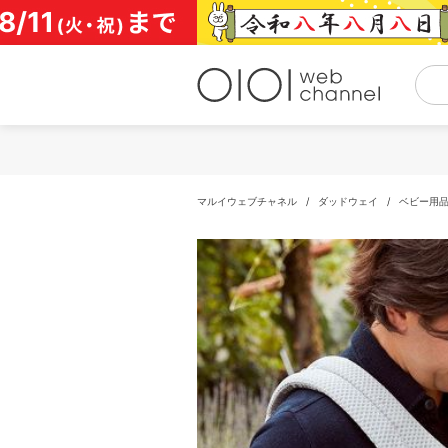
コ
ン
テ
ン
ツ
へ
ス
キ
ッ
プ
マルイウェブチャネル
/
ダッドウェイ
/
ベビー用