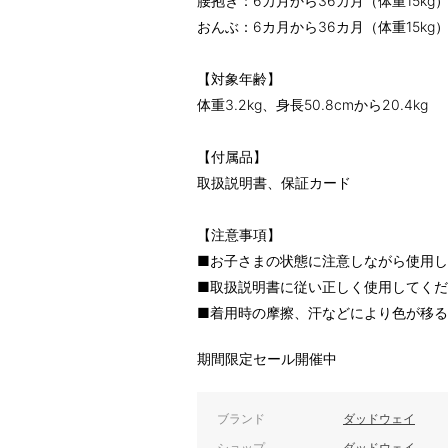
腰抱き：6カ月から36カ月（体重15kg
おんぶ：6カ月から36カ月（体重15kg
【対象年齢】
体重3.2kg、身長50.8cmから20.4kg
【付属品】
取扱説明書、保証カード
【注意事項】
■お子さまの状態に注意しながら使用
■取扱説明書に従い正しく使用してく
■着用時の摩擦、汗などにより色が移
期間限定セール開催中
ブランド
ダッドウェイ