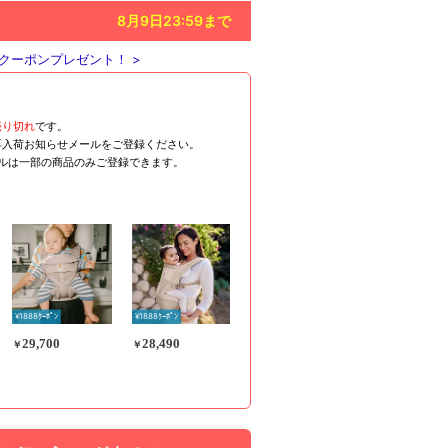
8月9日23:59
まで
クーポンプレゼント！ >
売り切れ
です。
再入荷お知らせメールをご登録ください。
ールは一部の商品のみご登録できます。
¥1888ｸｰﾎﾟﾝ
¥1888ｸｰﾎﾟﾝ
29,700
28,490
￥
￥