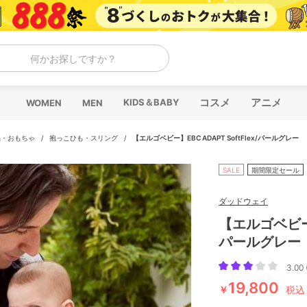
何かお探しですか？
コスメ
アニメ
KIDS＆BABY
WOMEN
MEN
品・おもちゃ
/
抱っこひも・スリング
/
【エルゴベビー】EBC ADAPT SoftFlex/パールグレー
SALE
期間限定セール
ダッドウェイ
【エルゴベビー】E
パールグレー
3.00 
19,800
￥
税込