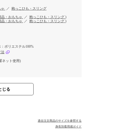
ちゃ
／
抱っこひも・スリング
用品・おもちゃ
／
抱っこひも・スリング
)
用品・おもちゃ
／
抱っこひも・スリング
)
：ポリエステル100%
方法
濯ネット使用)
とじる
過去注文商品のサイズを参照する
身長別着用感ガイド