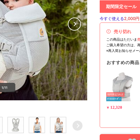
期間限定セール
今すぐ使える
2,000円
売り切れ
この商品はただいま
ご購入希望の方は、
※再入荷お知らせメ
おすすめの商品
1/11
期間限定SALE
¥1888ｸｰﾎﾟﾝ
12,320
￥