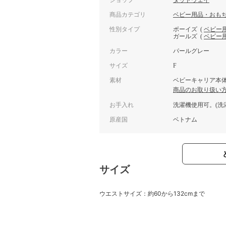
ショップ
ダッドウェイ
商品カテゴリ
ベビー用品・おも
性別タイプ
ボーイズ
(
ベビー
ガールズ
(
ベビー
カラー
パールグレー
サイズ
F
素材
ベビーキャリア本体
商品のお取り扱い
お手入れ
洗濯機使用可。(洗
原産国
ベトナム
サイズ
ウエストサイズ：約60から132cmまで