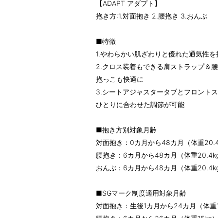
【ADAPT アダプト】
抱き方:1.対面抱き 2.腰抱き 3.おんぶ
■特徴
1.やわらかい肌ざわりと優れた通気性を持つS
2.クロス装着もできる肩ストラップ＆
抱っこも快適に
3.シートアジャスタータブとフロント
ひとりに合わせた調節が可能
■抱き方別対象月齢
対面抱き：0カ月から48カ月（体重20.
腰抱き：6カ月から48カ月（体重20.4k
おんぶ：6カ月から48カ月（体重20.4k
■SGマーク制度適用対象月齢
対面抱き：生後1カ月から24カ月（体重1