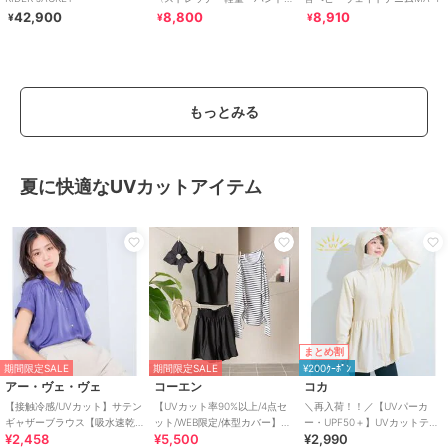
ウォッシャブル・通気性〉
42,900
8,800
8,910
¥
¥
¥
もっとみる
夏に快適なUVカットアイテム
まとめ割
期間限定SALE
期間限定SALE
¥200ｸｰﾎﾟﾝ
アー・ヴェ・ヴェ
コーエン
コカ
【接触冷感/UVカット】サテン
【UVカット率90%以上/4点セ
＼再入荷！！／【UVパーカ
ギャザーブラウス【吸水速乾/
ット/WEB限定/体型カバー】シ
ー・UPF50＋】UVカットティ
¥2,458
¥5,500
¥2,990
イージーケア】
ュシュ付きアソートスイムウ
アードパーカー 全4色