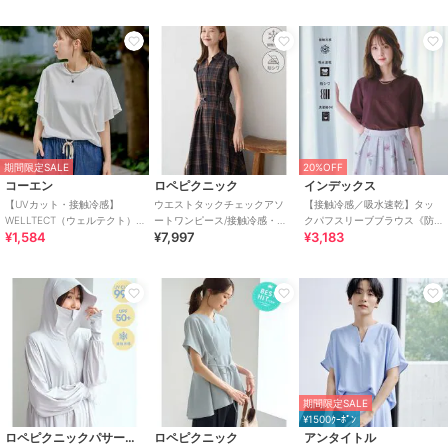
期間限定SALE
20%OFF
コーエン
ロペピクニック
インデックス
【UVカット・接触冷感】
ウエストタックチェックアソ
【接触冷感／吸水速乾】タッ
WELLTECT（ウェルテクト）
ートワンピース/接触冷感・防
クパフスリーブブラウス《防
¥1,584
¥7,997
¥3,183
USAコットン フレアスリーブ
シワ・リンクコーデ
シワ／洗濯機OK／XS～3L／
Tシャツ（イ
8col》
期間限定SALE
¥1500ｸｰﾎﾟﾝ
ロペピクニックパサージュ
ロペピクニック
アンタイトル