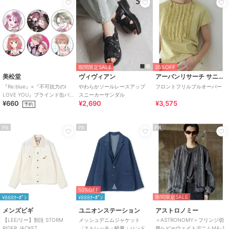
期間限定SALE
35%OFF
美松堂
ヴィヴィアン
アーバンリサーチ サニーレーベル
『Re:blue』×『不可抗力のI
やわらかソールレースアップ
フロントフリルプルオーバー
LOVE YOU』ブラインド缶バ
スニーカーサンダル
¥660
¥2,690
¥3,575
ッジ（全6種）
予約
PR
PR
PR
50%OFF
期間限定SALE
¥888ｸｰﾎﾟﾝ
¥888ｸｰﾎﾟﾝ
メンズビギ
ユニオンステーション
アストロノミー
【LEE/リー】別注 STORM
メッシュデニムジャケット
＜ASTRONOMY＞フリンジ切
RIDER JACKET
〈ストレッチ・軽量・ハンド
替ヘビーウェイトデニムMA-1