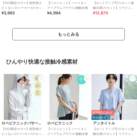
【WEB限定カラー】絶対焼け
【ベストヒット】ハートネッ
【セットアップ可UVカット接
たくないUVパーカー/UVカッ
クペプラムブラウス/接触冷感
触冷感UVカット】リラクシー
¥3,993
¥4,994
¥12,870
ト・接触冷感
キーVネックブラウス
もっとみる
ひんやり快適な接触冷感素材
期間限定SALE
¥1500ｸｰﾎﾟﾝ
ロペピクニックパサージュ
ロペピクニック
アンタイトル
【WEB限定カラー】絶対焼け
【ベストヒット】ハートネッ
【セットアップ可UVカット接
たくないUVパーカー/UVカッ
クペプラムブラウス/接触冷感
触冷感UVカット】リラクシー