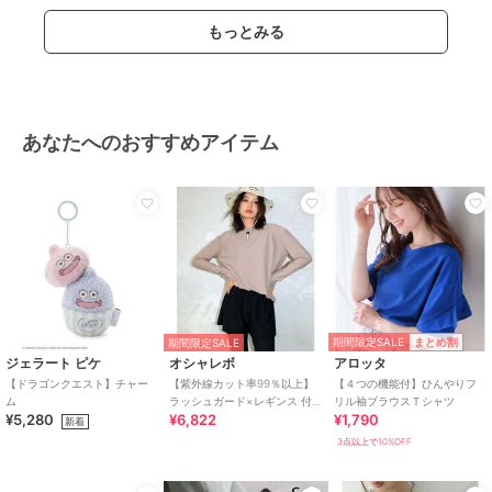
商品のお取り扱い方法
もっとみる
特徴
アウター・ジャケット・コート
無地
/
長袖
/
ボタン
/
レギュラ
ー丈(トップス)
デニムジャケット・Gジャン
あなたへのおすすめアイテム
無地
/
長袖
/
ボタン
/
レギュラ
ー丈(トップス)
原産国
中国製
期間限定SALE
まとめ割
期間限定SALE
ジェラート ピケ
オシャレボ
アロッタ
【ドラゴンクエスト】チャー
【紫外線カット率99％以上】
【４つの機能付】ひんやりフ
ム
ラッシュガード×レギンス 付
リル袖ブラウスＴシャツ
¥5,280
¥6,822
¥1,790
き タンキニ
新着
3点以上で10%OFF