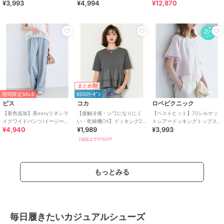
¥3,993
¥4,994
¥12,870
ト・接触冷感
キーVネックブラウス
まとめ割
期間限定SALE
¥200ｸｰﾎﾟﾝ
ビス
コカ
ロペピクニック
【新色追加】美easyリネンラ
【接触冷感・シワになりにく
【ベストヒット】70シルケッ
イクワイドパンツ/イージーケ
い・乾燥機OK】ドッキング2
トシアードッキングトップス/
¥4,940
¥1,989
¥3,993
ア・接触冷感・セットアップ
段フリルTシャツ 全2色
着丈が選べる・UVカット・接
対応
触冷感
2点以上で10%OFF
もっとみる
毎日履きたいカジュアルシューズ