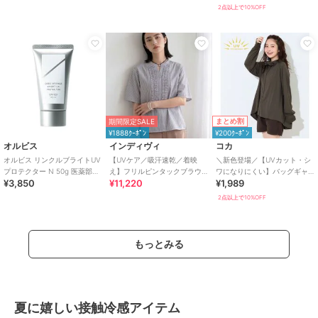
エア（イン
2点以上で10%OFF
まとめ割
期間限定SALE
¥1888ｸｰﾎﾟﾝ
¥200ｸｰﾎﾟﾝ
オルビス
インディヴィ
コカ
オルビス リンクルブライトUV
【UVケア／吸汗速乾／着映
＼新色登場／【UVカット・シ
プロテクター N 50g 医薬部外
え】フリルピンタックブラウ
ワになりにくい】バッグギャ
¥3,850
¥11,220
¥1,989
品（顔用日焼け止め）
ス
ザーUVパーカー 全4色
2点以上で10%OFF
もっとみる
夏に嬉しい接触冷感アイテム