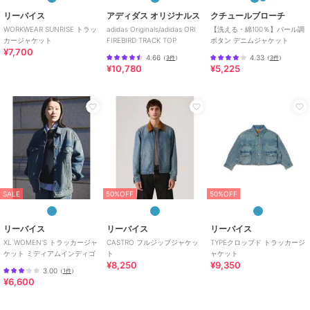
※予約商品の場合、お届け予定はあくまでも目安となります。
リーバイス
アディダス オリジナルス
クチュールブローチ
生産の都合上、お届け時期が前後したり実店舗入荷時期とずれる場合
WORKWEAR SUNRISE トラッ
adidas Originals/adidas ORI
【洗える・綿100％】パール調
カージャケット
FIREBIRD TRACK TOP
ボタン デニムジャケット
がございますので、あらかじめご了承ください。
¥7,700
4.66
4.33
（
3件
）
（
3件
）
¥10,780
¥5,225
品名：WK SMITHSﾄﾗｯｶｰJKT
品番：7560-621-0078
ブランド
コーエン
ショップ
コーエン
商品カテゴリ
アウター・ジャケット・コート
／
デニムジャケット・Gジャン
SALE
50%OFF
50%OFF
性別タイプ
メンズ
アウター・ジャケット・コート
リーバイス
リーバイス
リーバイス
／
デニムジャケット・Gジャン
XL WOMEN'S トラッカージャ
CASTRO フルジップジャケッ
TYPEクロップド トラッカージ
ケット ミディアムインディゴ
ト
ャケット
カラー
NAVY、BLACK
¥8,250
¥9,350
3.00
（
1件
）
サイズ
S,M,L,XL
¥6,600
素材
BLACK/NAVY：コットン100％