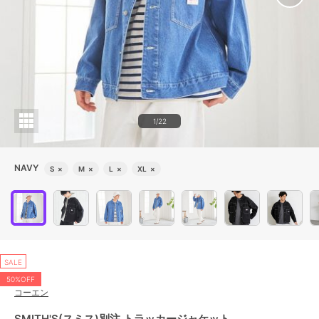
1/22
NAVY
S
×
M
×
L
×
XL
×
SALE
50%OFF
コーエン
SMITH'S(スミス)別注 トラッカージャケット