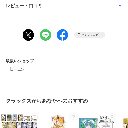
フロントのダブルポケットだけでなく、横にもポケットを搭載し手の
レビュー・口コミ
おさまりがいい安心のディティールです。
ネイビーはワンウォッシュ加工のような色落ち感のあるデニム生地で
ヴィンテージライクなカラー
ブラックはステッチの配色や落ち着いたカラーが上品で幅広い年代の
方に着ていただけます。
SMITH'Sとのコラボフラッシャーが付くのも別注アイテムならではの
ポイントになります。
■素材
取扱いショップ
綿100％のカツラギ素材を使用しています。
しっかりとした厚みのある生地感になります。
■スタイリング
インナーにパーカー、スウェットを入れカジュアルに着崩しても良
し、ボタンダウンのシャツでトラッド風に着こなしても良し、
幅広いスタイリングを楽しんでいただけるアイテムになります。
クラックスからあなたへのおすすめ
また、寒い時期にもコートのインナーにも着られるので、通年使いま
わしのできるユーティリティ性と、コスパが魅力のアイテムです。
【SMITH'S AMERICAN（スミスアメリカン）】
1906年にニューヨークのブルックリンで、ボシュナック一家が創業し