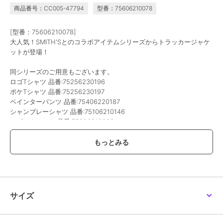
商品番号：CC005-47794
型番：75606210078
[型番：75606210078]
大人気！SMITH'Sとのコラボアイテムシリーズからトラッカージャケ
ットが登場！
同シリーズのご用意もございます。
ロゴTシャツ 品番:75256230196
ポケTシャツ 品番:75256230197
ペインターパンツ 品番:75406220187
シャンブレーシャツ 品番:75106210146
ロゴスウェット 品番:75206210208
ワークシャツ 品番:75156230065
トートバッグ 品番:75816220069
バケットハット 品番:75856220059
■デザイン
ビッグサイズ過ぎない程よいゆとりで仕上げたサイズ感のデニムジャ
サイズ
ケットです。
左胸にSMITH'Sの織りネームが入り、ステッチに白い糸を配し目を惹
くデザインになります。