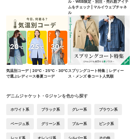
ル・WEB限定・別注・売れ筋アイテ
ムをチェック | マルイウェブチャネ
ル
気温別コーデ｜20℃・25℃・30℃
スプリングコート特集｜レディー
で選ぶレディース春夏コーデ
ス・メンズ 春コート人気順
デニムジャケット・Gジャンを色から探す
ホワイト系
ブラック系
グレー系
ブラウン系
ベージュ系
グリーン系
ブルー系
ピンク系
レッド系
オレンジ系
シルバー系
その他