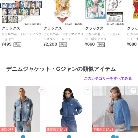
たワークブランドSMITH'S AMERICAN【スミスアメリカン】。
カバーオールやペインターパンツといったベーシックなワークウエア
を製造、アメリカ各地の労働者に供給し、広く親しまれていた。
その後、徐々にファッションシーンにシフトし始め、現在は各国に生
産を委ねるライセンスアパレルブランドになった。
クラックス
クラックス
クラックス
クラ
本来のオーセンティックなワークウエアは、今では古着でも殆ど見か
ヒカルの碁 トレーディング
ヒカルの碁 ジオラマアクリ
ヒカルの碁 アート缶バッ
ヒカル
けることはなくなった
ふぁぼカ
ルスタンド レッド
ジ 塔矢アキラ
ット 
¥495
¥2,200
¥660
¥880
ラ
予約
予約
予約
が、当時SMITH'S【スミス】の生産を請け負っていたアメリカのファ
クトリーが協力し、日本向けに一部商品を復活させた。
現在では有名なショップでも仕入れられたりしており、人気を博して
いる。
デニムジャケット・Gジャンの類似アイテム
透け感：なし
このカテゴリーをすべてみる
生地の厚さ：普通
光沢感：なし
裏地：なし
家庭洗濯：手洗い可能
【注意点】
※撮影商品はサンプルの為、実際の仕様と異なる場合がございます。
※画像の商品は光の照射や角度、お使いのモニター環境により、実物
50%OFF
期間限定SALE
期間限定SALE
と色味が異なる場合がございます。スタジオ物撮りの画像が実物の色
味に一番近くなっております。