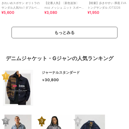
きれいめスポサン オリトラの
【定番人気】〔新色追加〕
【軽量】歩きやすい 厚底 EVA
サンダル人気No.1 ダブルベル
moz メッシュ ニット スポーツ
トングサンダル /OT3226
¥5,600
¥3,080
¥1,950
ト スポーツサンダル /42207
サンダル
もっとみる
デニムジャケット・Gジャンの人気ランキング
ジャーナルスタンダード
30,800
￥