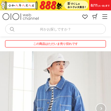
コ
ン
テ
ン
ツ
へ
何かお探しですか？
ス
キ
ッ
この商品はただいま売り切れです
プ