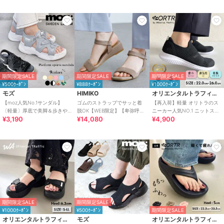
期間限定SALE
期間限定SALE
期間限定SALE
¥500ｸｰﾎﾟﾝ
¥888ｸｰﾎﾟﾝ
¥1000ｸｰﾎﾟﾝ
モズ
HIMIKO
オリエンタルトラフィック
【moz人気No.1サンダル】
ゴムのストラップでサッと着
【再入荷】軽量 オリトラのス
〔軽量〕厚底で美脚＆歩きや
脱OK【WEB限定】【卑弥呼
ニーカー人気NO.1 ニットスニ
¥3,190
¥14,080
¥4,900
すい！疲れにくいフィット感
26SS】ゴムストラップサンダ
ーカー スリッポン /3709
のスポーツサンダル
ル/661250
期間限定SALE
期間限定SALE
¥1000ｸｰﾎﾟﾝ
¥500ｸｰﾎﾟﾝ
期間限定SALE
オリエンタルトラフィック
モズ
オリエンタルトラフィック