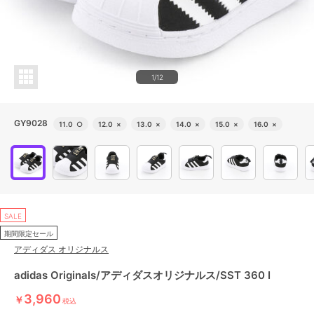
1/12
GY9028
11.0
○
12.0
×
13.0
×
14.0
×
15.0
×
16.0
×
SALE
期間限定セール
アディダス オリジナルス
adidas Originals/アディダスオリジナルス/SST 360 I
3,960
￥
税込