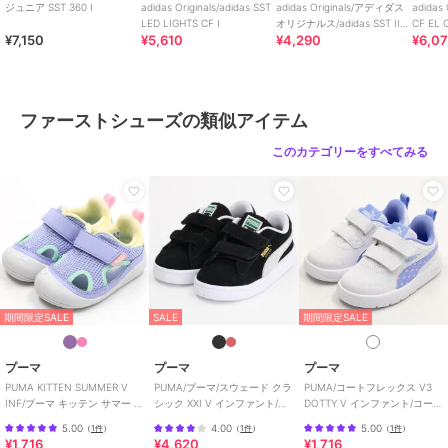
ジュニア SST 360 I
adidas Originals/adidas SST
adidas Originals/アディダス
adidas
LED LIGHTS CF I
オリジナルス/adidas SST II
CF EL
原産国
インドネシア製
¥7,150
¥5,610
¥4,290
¥6,0
CF EL C
ファーストシューズの類似アイテム
このカテゴリーをすべてみる
期間限定SALE
SALE
期間限定SALE
プーマ
プーマ
プーマ
PUMA KITTEN SUMMER V
PUMA/プーマ/スウェード クラ
PUMA/コートフレックス V3
INF/プーマ キッテン サマー V
シック XXI V インファント/ベ
DOTTY V インファント/コート
インファント
ビー
フレックス V3 ドッティ
5.00
4.00
5.00
（
1件
）
（
1件
）
（
1件
）
¥1,716
¥4,620
¥1,716