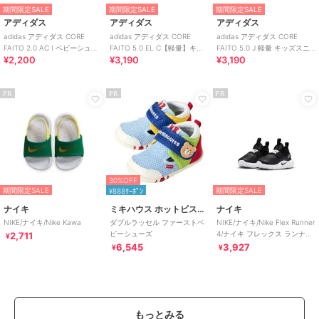
期間限定SALE
期間限定SALE
期間限定SALE
アディダス
アディダス
アディダス
adidas アディダス CORE
adidas アディダス CORE
adidas アディダス CORE
FAITO 2.0 AC I ベビーシュー
FAITO 5.0 EL C【軽量】キッ
FAITO 5.0 J 軽量 キッズスニ
¥2,200
¥3,190
¥3,190
ズ
ズスニーカー
ーカー
PR
PR
PR
30%OFF
期間限定SALE
期間限定SALE
¥888ｸｰﾎﾟﾝ
ナイキ
ミキハウス ホットビスケッツ
ナイキ
NIKE/ナイキ/Nike Kawa
ダブルラッセル ファーストベ
NIKE/ナイキ/Nike Flex Runner
ビーシューズ
4/ナイキ フレックス ランナー
2,711
¥
4
6,545
3,927
¥
¥
もっとみる