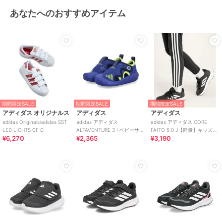
あなたへのおすすめアイテム
期間限定SALE
期間限定SALE
期間限定SALE
アディダス オリジナルス
アディダス
アディダス
adidas Originals/adidas SST
adidas アディダス
adidas アディダス CORE
LED LIGHTS CF C
ALTAVENTURE 3 I ベビーサン
FAITO 5.0 J【軽量】キッズス
¥6,270
¥2,365
¥3,190
ダル キッズサマーシューズ
ニーカー ヒモ靴