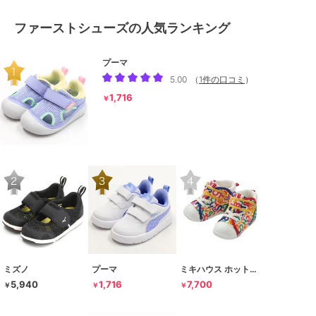
ファーストシューズの人気ランキング
プーマ
5.00
（
1件の口コミ
）
1,716
￥
ミズノ
プーマ
ミキハウス ホットビスケッツ
5,940
1,716
7,700
￥
￥
￥