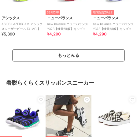
33%OFF
期間限定SALE
アシックス
ニューバランス
ニューバランス
ASICS LAZERBEAM アシック
new balance ニューバランス
new balance ニューバランス
スレーザービーム FJ-MG【軽
Y373【軽量/細幅】キッズスニ
Y373【軽量/細幅】キッズスニ
¥5,390
¥4,290
¥4,290
量】サッカーテイストモデル
ーカー 子供靴
ーカー 子供靴
もっとみる
着脱らくらくスリッポンスニーカー