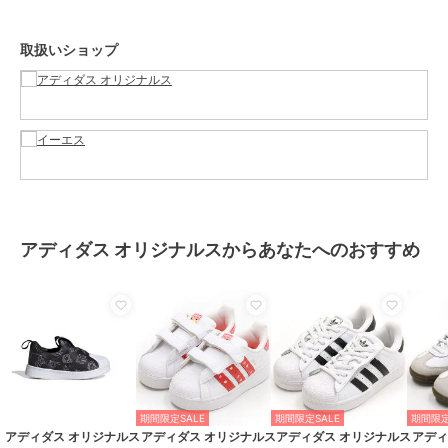
エス
商品カテゴリ
ベビーシューズ
／
ファーストシ
取扱いショップ
ューズ
性別タイプ
ボーイズ
ベビーシューズ
／
ファーストシ
ューズ
ガールズ
ベビーシューズ
／
ファーストシ
ューズ
カラー
GY9028
サイズ
6サイズ展開
アディダス オリジナルスからあなたへのおすすめ
素材
甲材：合成繊維 底材：合成底
商品のお取り扱い方法
お手入れ
－
特徴
ベビーシューズ
無地
/
ライフスタイル
期間限定SALE
期間限定SALE
期間限定
ファーストシューズ
アディダス オリジナルス
アディダス オリジナルス
アディダス オリジナルス
アディ
無地
/
ライフスタイル