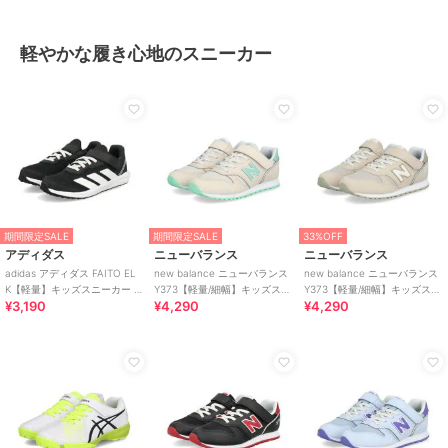
軽やかな履き心地のスニーカー
期間限定SALE
期間限定SALE
33%OFF
アディダス
ニューバランス
ニューバランス
adidas アディダス FAITO EL
new balance ニューバランス
new balance ニューバランス
K【軽量】キッズスニーカー 運
Y373【軽量/細幅】キッズスニ
Y373【軽量/細幅】キッズスニ
¥3,190
¥4,290
¥4,290
動会
ーカー 子供靴
ーカー 子供靴