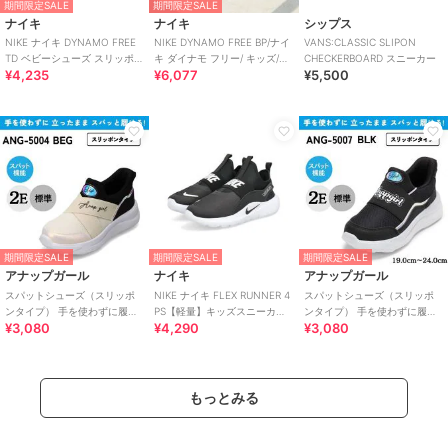
期間限定SALE
期間限定SALE
ナイキ
ナイキ
シップス
NIKE ナイキ DYNAMO FREE
NIKE DYNAMO FREE BP/ナイ
VANS:CLASSIC SLIPON
TD ベビーシューズ スリッポン
キ ダイナモ フリー/ キッズ/ス
CHECKERBOARD スニーカー
¥4,235
¥6,077
¥5,500
(ダイナモフリーTD)
リッポン
期間限定SALE
期間限定SALE
期間限定SALE
アナップガール
ナイキ
アナップガール
スパットシューズ（スリッポ
NIKE ナイキ FLEX RUNNER 4
スパットシューズ（スリッポ
ンタイプ） 手を使わずに履け
PS【軽量】キッズスニーカー
ンタイプ） 手を使わずに履け
¥3,080
¥4,290
¥3,080
る 【19.0cm～24.0cm】
スリッポン 子供靴
る 【19.0cm～24.0cm】
もっとみる