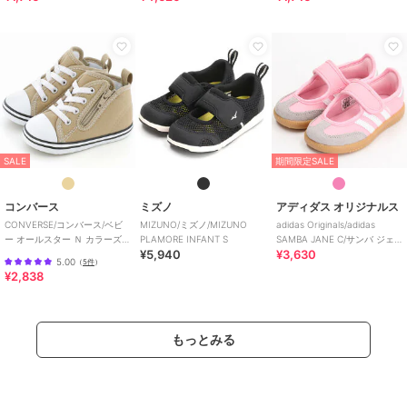
SALE
期間限定SALE
コンバース
ミズノ
アディダス オリジナルス
CONVERSE/コンバース/ベビ
MIZUNO/ミズノ/MIZUNO
adidas Originals/adidas
ー オールスター Ｎ カラーズ
PLAMORE INFANT S
SAMBA JANE C/サンバ ジェ
¥5,940
¥3,630
Ｚ
ーン I
5.00
（
5件
）
¥2,838
もっとみる