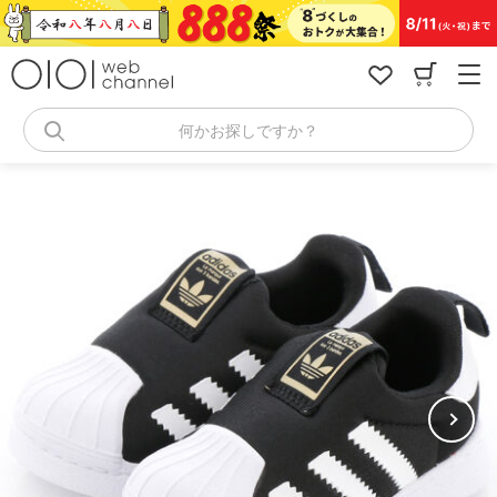
コ
ン
テ
ン
ツ
へ
何かお探しですか？
ス
キ
ッ
プ