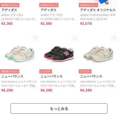
期間限定SALE
期間限定SALE
期間限定SALE
アディダス
アディダス
アディダス オリジナルス
adidas アディダス
adidas アディダス
adidas Originals/adidas HERI
ALTAVENTURE 3 I ベビーサン
ALTAVENTURE 3 I ベビーサン
KIDS ANKLE SOCK 6P
¥2,365
¥2,365
¥2,079
ダル キッズサマーシューズ
ダル キッズサマーシューズ
期間限定SALE
27%OFF
27%OFF
ニューバランス
ニューバランス
ニューバランス
new balance ニューバランス
new balance ニューバランス
new balance ニューバランス
I373 ベビースニーカー 子供靴
I373 ベビースニーカー 子供靴
I373 ベビースニーカー 子供靴
¥4,290
¥4,290
¥4,290
ワンベルト
ワンベルト
ワンベルト
もっとみる