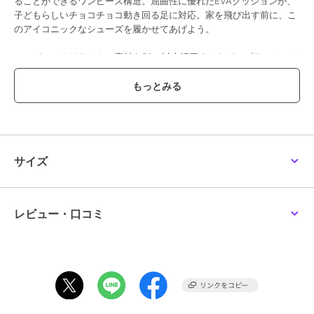
ることができるワンピース構造。屈曲性に優れたEVAクッションが、
子どもらしいチョコチョコ動き回る足に対応。家を飛び出す前に、こ
のアイコニックなシューズを履かせてあげよう。
アッパーにはリサイクル素材を50％以上採用するなど、プラスチック
廃棄物ゼロを目指すアディダスの取り組みの一つをカタチにした製
品。
スリッポン
伸縮性のある2層のメッシュアッパー
ぴったりとした履き心地
OrthoLite（R)とFitfoamを用いたソックライナー
アディフィット メジャーインソールを搭載
サイズ
深いフレックスグルーブ（屈曲溝）を施した、ワンピース構造のEVA
アウトソール
アッパーにはリサイクル素材を50%以上使用
※2023年7月1日より価格変更をいたしました。
レビュー・口コミ
期間限定セール開催中
ブランド
アディダス オリジナルス
ショップ
アディダス オリジナルス
／
イー