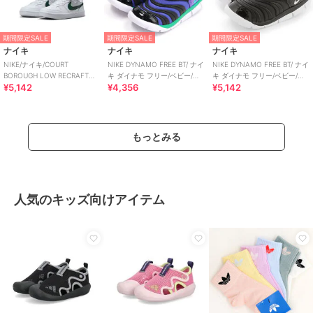
期間限定SALE
期間限定SALE
期間限定SALE
ナイキ
ナイキ
ナイキ
NIKE/ナイキ/COURT
NIKE DYNAMO FREE BT/ ナイ
NIKE DYNAMO FREE BT/ ナイ
BOROUGH LOW RECRAFT
キ ダイナモ フリー/ベビー/ス
キ ダイナモ フリー/ベビー/ス
¥5,142
¥4,356
¥5,142
BPV
リッポン
リッポン
もっとみる
人気のキッズ向けアイテム