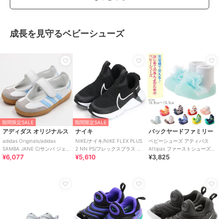
成長を見守るベビーシューズ
期間限定SALE
期間限定SALE
アディダス オリジナルス
ナイキ
バックヤードファミリー
adidas Originals/adidas
NIKE/ナイキ/NIKE FLEX PLUS
ベビーシューズ アティパス
SAMBA JANE C/サンバ ジェ
2 NN PS/フレックスプラス 2
Attipas ファーストシューズ
¥6,077
¥5,610
¥3,825
ーン C
PS
トレーニングシューズ コサー
ジュ ボ