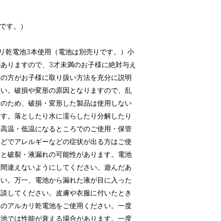
。
量です。）
ルカリ乾電池3本使用（電池は別売りです。）小
ありますので、3才未満のお子様に絶対与え
者の方がお子様に取り扱い方法を充分に説明
さい。破損や変形の原因となりますので、乱
全のため、破損・変形した製品は使用しない
ます。落としたり水に濡らしたり分解したり
や高温・低温になるところでのご使用・保管
などでアレルギーなどの症状が出る方はご使
ると破裂・液漏れの可能性があります。電池
を間違えないようにしてください。遊んだあ
さい。万一、電池から漏れた液が目に入った
相談してください。皮膚や衣服に付いたとき
品のアルカリ乾電池をご使用ください。一度
電池では性能が衰える場合があります。一度