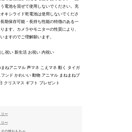
違う電池を混ぜて使用しないでください。充
、オキシライド乾電池は使用しないでくださ
。長期保存可能・長持ち性能の特徴のある一
あります。カメラやモニターの性質により、
ざいますのでご理解願います。
越し祝い 新生活 お祝い 内祝い
のまねアニマル 声マネ こえマネ 動く タイガ
スフンド かわいい 動物 アニマル まねまねプ
日 クリスマス ギフト プレゼント
す
ミリー
ミリー
／
その他おもちゃ