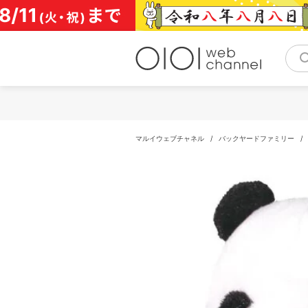
コ
ン
テ
ン
ツ
へ
ス
キ
ッ
プ
マルイウェブチャネル
/
バックヤードファミリー