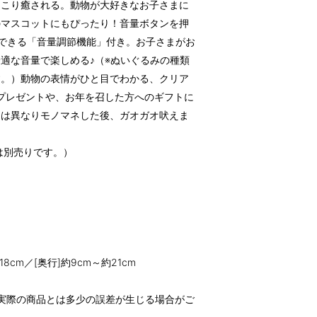
っこり癒される。動物が大好きなお子さまに
のマスコットにもぴったり！音量ボタンを押
できる「音量調節機能」付き。お子さまがお
適な音量で楽しめる♪（※ぬいぐるみの種類
す。）動物の表情がひと目でわかる、クリア
プレゼントや、お年を召した方へのギフトに
とは異なりモノマネした後、ガオガオ吠えま
は別売りです。）
約18cm／[奥行]約9cm～約21cm
。
実際の商品とは多少の誤差が生じる場合がご