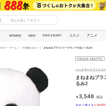
何かお探しですか？
コスメ
アニメ
KIDS＆BABY
WOMEN
MEN
/
ホビー・ゲーム
/
その他おもちゃ
/
まねまねプラスシリーズ モノマネぬいぐるみ2
不良品以外【返品不可】
バックヤードファミリ
まねまねプラ
るみ2
3,548
￥
税込
今すぐ使える
2,000円