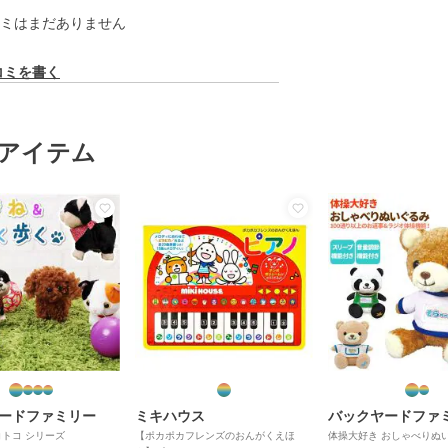
ミはまだありません
コミを書く
アイテム
ードファミリー
ミキハウス
バックヤードファ
トコ シリーズ
【ポカポカフレンズのおんがくえほ
体操大好き おしゃべりぬ