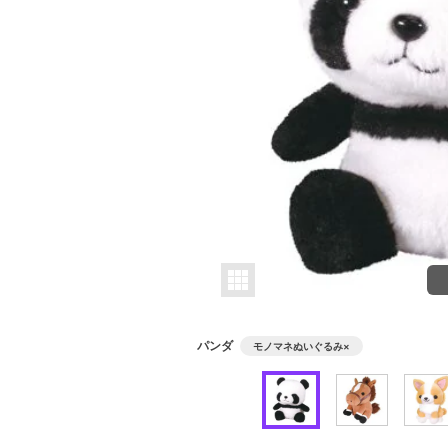
パンダ
モノマネぬいぐるみ
×