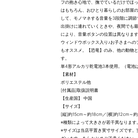
フの抱き心地で、撫でているだけでほ
はもちろん、おひとり暮らしのお部屋
して、モノマネする音量を3段階に調節
出掛けに連れていくときや、夜間でも最
により、音量ボタンの位置は異なりま
ウィンドウボックス入り♪お子さまへの
もオススメ。【恐竜】のみ、他の動物
す。
単4形アルカリ乾電池3本使用。（電池
【素材】
ポリエステル他
[付属品]取扱説明書
【生産国】 中国
【サイズ】
[縦]約15cm～約18cm／[横]約12cm～
※種類によって大きさが若干異なります
※サイズは当店平置き実寸サイズです。