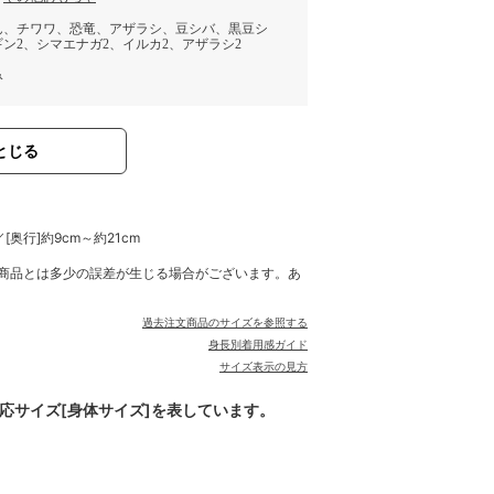
ん、チワワ、恐竜、アザラシ、豆シバ、黒豆シ
ン2、シマエナガ2、イルカ2、アザラシ2
み
とじる
／[奥行]約9cm～約21cm
商品とは多少の誤差が生じる場合がございます。あ
過去注文商品のサイズを参照する
身長別着用感ガイド
サイズ表示の見方
対応サイズ[身体サイズ]を表しています。