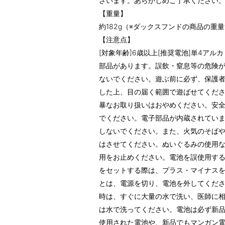
ざいます。あらかじめご了承ください
【重量】
約182g（※ダックスフンドの商品の重
【注意点】
[対象年齢]6歳以上[推奨電池]単4ア
部品があります。誤飲・窒息等の危険が
ないでください。遊ぶ前に必ず、保護
した上、目の届く範囲で遊ばせてくだ
暴なお取り扱いはおやめください。安
でください。電子部品が内蔵されてい
しないでください。また、火気のそば
はさせてください。ぬいぐるみの使用
用をお止めください。電池を誤使用す
をセットする際は、プラス・マイナス
とは、電源を切り、電池を外してくだ
時は、すぐに大量の水で洗い、医師に
は水で洗ってください。電池は必ず新
使用された電池や、新品でもマンガン