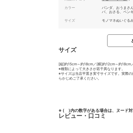
カラー
パンダ、おうまさ
バ、おさる、ペンギ
サイズ
モノマネぬいぐる
サイズ
[縦]約15cm～約18cm／[横]約12cm～約18cm
※種類によって大きさが若干異なります。
※サイズは当店平置き実寸サイズです。実際の
らかじめご了承ください。
※ ( )内の数字がある場合は、ヌード
レビュー・口コミ