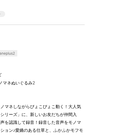
neplus2
ズ
ノマネぬいぐるみ2
モノマネしながらぴょこぴょこ動く！大人気
スシリーズ」に、新しいお友だちが仲間入
の声を認識して録音！録音した音声をモノマ
ション♪愛嬌のある仕草と、ふかふかモフモ