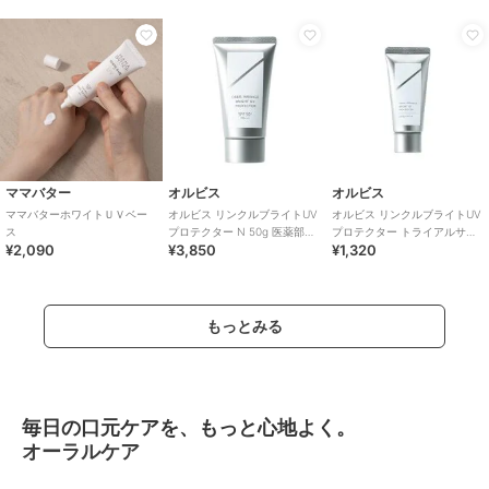
ママバター
オルビス
オルビス
ママバターホワイトＵＶベー
オルビス リンクルブライトUV
オルビス リンクルブライトUV
ス
プロテクター N 50g 医薬部外
プロテクター トライアルサイ
¥2,090
¥3,850
¥1,320
品（顔用日焼け止め）
ズ 15g 医薬部外品 （顔用日焼
け止め）
もっとみる
毎日の口元ケアを、もっと心地よく。
オーラルケア