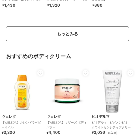
ボディローション）［医薬部
身用日焼け止め）
1,430
1,320
880
¥
¥
¥
外品］
もっとみる
おすすめのボディクリーム
ヴェレダ
ヴェレダ
ビオデルマ
【WELEDA】カレンドラベビ
【WELEDA】マザーズ ボディ
ビオデルマ ピグメンビオ
ーオイル
バター
ホワイトセンシティブクリー
¥3,300
¥4,400
¥3,036
ム ７５ｍＬ
再入荷