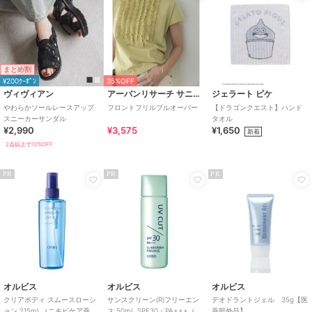
まとめ割
¥200ｸｰﾎﾟﾝ
35%OFF
ヴィヴィアン
アーバンリサーチ サニーレーベル
ジェラート ピケ
やわらかソールレースアップ
フロントフリルプルオーバー
【ドラゴンクエスト】ハンド
スニーカーサンダル
タオル
¥2,990
¥3,575
¥1,650
新着
2点以上で10%OFF
PR
PR
PR
オルビス
オルビス
オルビス
クリアボディ スムースローシ
サンスクリーン(R)フリーエン
デオドラントジェル 35g【医
ョン 215mL（ニキビケア薬用
ス 50mL SPF30・PA+++（全
薬部外品】