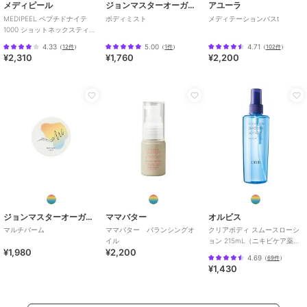
メディピール
ジョンマスターオーガニック
アユーラ
MEDIPEEL ペプチドナイテ
ボディミスト
メディテーションバスt
1000 ショットネックスティッ
ク(韓国コスメ)
4.33
5.00
4.71
（
12件
）
（
1件
）
（
102件
）
¥2,310
¥1,760
¥2,200
ジョンマスターオーガニック
ママバター
オルビス
マルチバーム
ママバター バランシングオ
クリアボディ スムースローシ
イル
ョン 215mL（ニキビケア薬用
¥1,980
¥2,200
ボディローション）［医薬部
4.69
（
69件
）
外品］
¥1,430