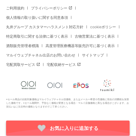
ご利用規約
プライバシーポリシー
個人情報の取り扱いに関する同意条項
丸井グループ カスタマーハラスメント対応方針
cookieポリシー
特定商取引に関する法律に基づく表示
古物営業法に基づく表示
酒類販売管理者標識
高度管理医療機器等販売許可に基づく表示
マルイウェブチャネル出店のお問い合わせ
サイトマップ
宅配買取サービス
宅配収納サービス
※セール商品の比較対象価格はマルイウェブチャネル旧価格、またはメーカー希望小売価格に現在の消費税を加算
した価格です。※セール期間中、予告なく価格が変更となる場合・マルイ店舗価格と異なる場合がございます。お
支払いはご注文時の価格となりますのでご了承ください。
お気に入りに追加する
Copyright All Rights Reserved. MARUI Co., Ltd