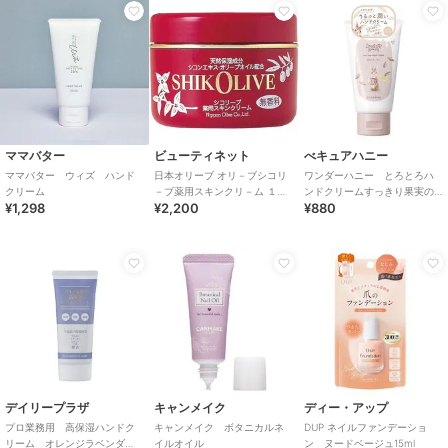
ママバター
ビューティネット
べキュアハニー
ママバター ウィズ ハンド
日本オリーブ オリ－ブシコリ
ワンダーハニー とろとろハ
クリーム
－ブ薬用スキンクリ－ム １８
ンドクリームすっきり果実の
¥1,298
¥2,200
¥880
０Ｇ
ブラックティー
デイリープラザ
キャンメイク
ディー・アップ
プロ業務用 高保湿ハンドク
キャンメイク ボタニカルネ
DUP ネイルファンデーショ
リーム オレンジラベンダ
イルオイル
ン ヌードベージュ15ml