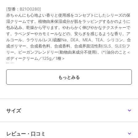
[型番：B21O0280]
赤ちゃんにも心地よい香りと使用感をコンセプトにしたシリーズの保
湿クリームです。植物由来保湿成分が肌をラッピングするかのように
包み込み、乾燥から守ります。やわらかく伸びやかなテクスチャーで
す。ラベンダーやカモミールなどの、安らぎを感じるような香り。ア
ルコール、ラウリル(レス)硫酸Na、DEA、MEA、TEA、シリコン、合
成ポリマー、合成着色料、合成香料、合成界面活性剤(SLS、SLES)フ
リー。ビーガンフレンドリー(動物由来成分不使用)。(*)油分のこと＜
ボディークリーム／125g／1種＞
除外
この商品は、不良品のみ返品を承ります
ブランド
ジョンマスターオーガニック
ショップ
阪急ビューティーオンライン
サイズ
商品カテゴリ
ボディケア
／
その他ボディケア
性別タイプ
レディース
ボディケア
／
その他ボディケア
レビュー・口コミ