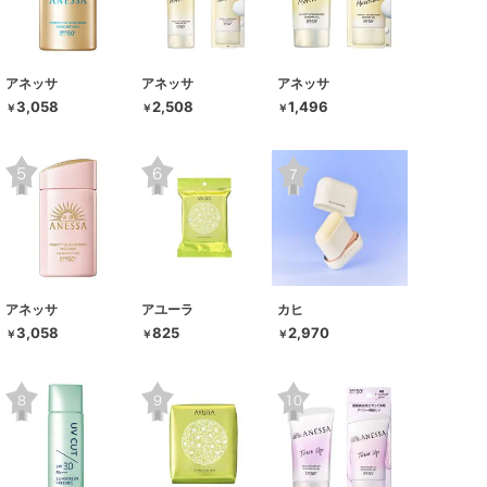
アネッサ
アネッサ
アネッサ
3,058
2,508
1,496
￥
￥
￥
アネッサ
アユーラ
カヒ
3,058
825
2,970
￥
￥
￥