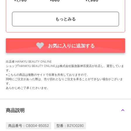
1,760
660
1,980
¥
¥
¥
もっとみる
お気に入りに追加する
ジョンマスターオーガニック
L＆Cベビーバームステ
出店者:HANKYU BEAUTY ONLINE
ィック
ショップ｢HANKYU BEAUTY ONLINE｣は株式会社阪急阪神百貨店が出店し、運営していま
2,640
¥
す。
※こちらの商品は複数のサイトで在庫を共有しておりますので、
同時にご注文があった際は、売り切れとなりご注文を承ることができない場合がございま
す。
あらかじめご了承くださいませ。
商品説明
商品番号：CB004-85052
型番：B21O0280