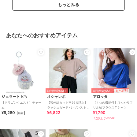
もっとみる
あなたへのおすすめアイテム
期間限定SALE
まとめ割
期間限定SALE
ジェラート ピケ
オシャレボ
アロッタ
【ドラゴンクエスト】チャー
【紫外線カット率99％以上】
【４つの機能付】ひんやりフ
ム
ラッシュガード×レギンス 付
リル袖ブラウスＴシャツ
¥5,280
¥6,822
¥1,790
き タンキニ
新着
3点以上で10%OFF