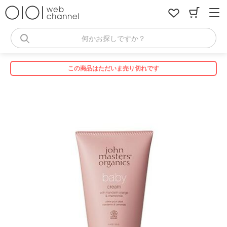
コ
ン
テ
ン
何かお探しですか？
ツ
へ
ス
この商品はただいま売り切れです
キ
ッ
プ