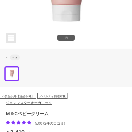
1/1
-
-
×
不良品以外【返品不可】
ノベルティ抽選対象
ジョンマスターオーガニック
M＆Cベビークリーム
5.00
(
2件の口コミ
)