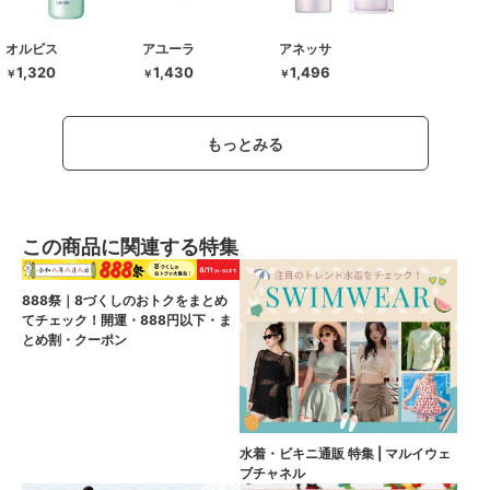
オルビス
アユーラ
アネッサ
1,320
1,430
1,496
￥
￥
￥
もっとみる
この商品に関連する特集
888祭｜8づくしのおトクをまとめ
てチェック！開運・888円以下・ま
とめ割・クーポン
水着・ビキニ通販 特集 | マルイウェ
ブチャネル