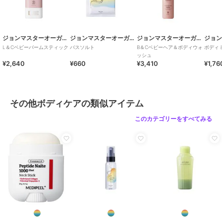
ジョンマスターオーガニック
ジョンマスターオーガニック
ジョンマスターオーガニック
L＆Cベビーバームスティック
バスソルト
B＆Cベビーヘア＆ボディウォ
ボディ
ッシュ
¥2,640
¥660
¥3,410
¥1,76
その他ボディケアの類似アイテム
このカテゴリーをすべてみる